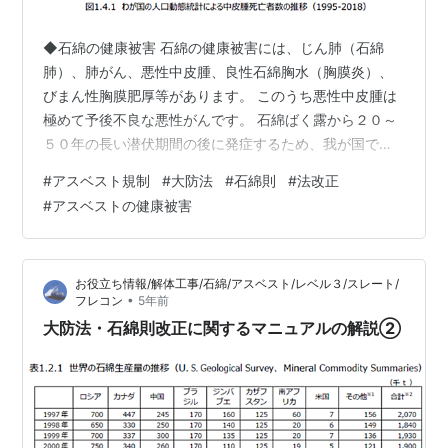
◆石綿の健康被害 石綿の健康被害には、じん肺（石綿
肺）、肺がん、悪性中皮腫、良性石綿胸水（胸膜炎）、
びまん性胸膜肥厚等があります。 このうち悪性中皮腫は
極めて予後不良な悪性がんです。 石綿ばく露から２０～
５０年の長い潜伏期間の後に発症するため、我が国では
下表に示すように１９９０年代以降急激な増加傾向にあ
#
アスベスト規制
#
大防法
#
石綿則
#
法改正
り、最近では毎年１５００人に迫る方々が亡くなってい
#
アスベストの健康被害
ます。 中皮腫発生の８割程度は、石綿に起因するといわ
れています。 石綿の種類によっても発生率に差があるこ
とも知られており、クロシドライトの危険性が最も高
お役立ち情報/解体工事/石綿/アスベスト/レベル３/スレート/
く、アモサイトがこれに次ぎ、クリソタイルはクロシド
•
フレコン
5年前
ライト、アモサイトよりも危険性が低いといわれ…
大防法・石綿則改正に関するマニュアルの解説②