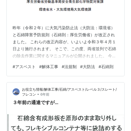
昨年（令和２年）に大気汚染防止法（大防法：環境省）
と石綿障害予防規則（石綿則：厚生労働省）が改正され
ました。 これらの改正内容が、いよいよ令和３年４月１
日より施行されます。 そこで、この度、両省並列で石綿
の除去作業に関するマニュアルが公開されました。 今
後、このブログで、マニュアルの内容を簡単にご紹介致
#
アスベスト
#
解体工事
#
法規制
#
大防法
#
石綿則
します。 これまで同じようなマニュアルは平成３０年３
月に厚労省で作成された『石綿飛散漏えい防止対策徹底
マニュアル[２．２０版]』というものがありました。 こ
お役立ち情報/解体工事/石綿/アスベスト/レベル３/スレート/
れを旧マニュアルと呼ぶことにします。 網羅的なマニュ
•
フレコン
6年前
アルと言えば、これに次ぐものが今回の新マニュアルで
３年前の通達ですが…
す。 何が違うか？ まず総ページ数が違…