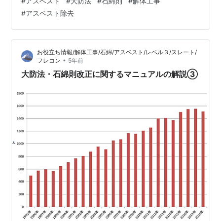
#
アスベスト
#
大防法
#
石綿則
#
解体工事
大気中に石綿が飛散するおそれがあることから、令和２
#
アスベスト除去
（２０２０）年５月の大防法の改正（令和３（２０２
１）年４月施行）により特定建築材料に加えられ、同法
に基づく周辺環境への石綿飛散防止方策の実施が必要と
お役立ち情報/解体工事/石綿/アスベスト/レベル３/スレート/
なりました。 また、令和２（２０２０）年７月の石綿則
•
フレコン
5年前
の改正においても同様に石綿含有成形板等の除去…
大防法・石綿則改正に関するマニュアルの解説③