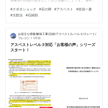
康被害の問題が急浮上してきた現象のことです。 毎年、
この時期になると「クボタショック〇年後」という記事
#
クボタショック
#
石の肺
#
アスベスト
#
佐伯一麦
が出されます。 今年は１８年目に当たります。 支援団体
#
大防法
#
石綿則
によると、例年この時期にまとめている救済金請求者の
累計は、今年４０８人となり、この1年で１０人増えたと
のこと。 石綿は、吸い込んでから発症するまでに数十年
お役立ち情報/解体工事/石綿/アスベスト/レベル３/スレート/
の潜伏期間があり「静かな時限爆弾」とも呼ばれていま
•
フレコン
5年前
すので、被害者は今後も増えるとみられます…
アスベストレベル３対応「お客様の声」シリーズ
スタート！