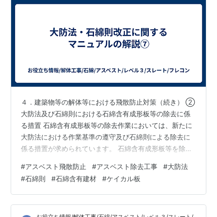
４．建築物等の解体等における飛散防止対策（続き） ②
大防法及び石綿則における石綿含有成形板等の除去に係
る措置 石綿含有成形板等の除去作業においては、新たに
大防法における作業基準の遵守及び石綿則による除去に
係る措置が求められています。 石綿含有成形板等を除去
する際は、原則として切断等を行わず、原形のまま取り
#
アスベスト飛散防止
#
アスベスト除去工事
#
大防法
外す必要があります。 原形のまま取り外すとは、ボルト
#
石綿則
#
石綿含有建材
#
ケイカル板
や釘等を撤去し、手作業で取り外すことです。 ただし、
現場の状況等により原形のまま取り外すことが困難で、
切断等を伴う除去を行う場合は、湿潤化を行った上で除
お役立ち情報/解体工事/石綿/アスベスト/レベル３/スレート/