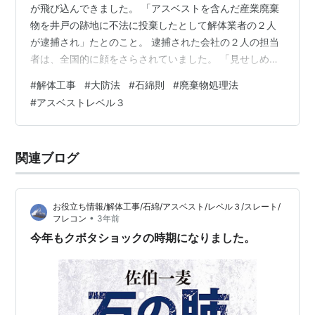
が飛び込んできました。 「アスベストを含んだ産業廃棄
物を井戸の跡地に不法に投棄したとして解体業者の２人
が逮捕され」たとのこと。 逮捕された会社の２人の担当
者は、全国的に顔をさらされていました。 「見せしめみ
たいだなぁ…」と感じました。 廃棄物処理法違反では、
#
解体工事
#
大防法
#
石綿則
#
廃棄物処理法
これまでももっと比較にならないほど規模の大きな悪質
#
アスベストレベル３
な事件が発生してきました。 もちろん、少量だから良い
とか悪いということではありませんが、やはり今回はア
スベスト絡みであることが大きく影響したのでしょう。
関連ブログ
廃棄物処理法違反の罰則は次のようになっています。 “廃
棄物をみだりに投棄すると、同法第１…
お役立ち情報/解体工事/石綿/アスベスト/レベル３/スレート/
•
フレコン
3年前
今年もクボタショックの時期になりました。