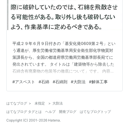
平成２９年６月９日付きの「基安化発0609第２号」とい
う通達が、厚生労働省労働基準局安全衛生部化学物質対
策課長から、全国の都道府県労働局労働基準部長宛てに
発出されています。 タイトルは「建築物等から除去した
石綿含有廃棄物の包装等の徹底について」です。 内容は
以下の通り。 「石綿を含む製剤その他のもの」は、建物
#
アスベスト
#
石綿
#
石綿則
#
大防法
#
解体工事
から除去する時はもとより、除去してから廃棄するまで
のばく露防止も重要だ。 労働者のばく露が大きくならな
いよう、フレコンバッグで包装するために細かく破砕し
はてなブログ
>
未指定
>
大防法
ないように。 破断せずに運搬できるよう、成形板に適し
はてなブログ タグとは
ヘルプ
開発ブログ
はてなブログトップ
た大きさのフレコンバッグによる包装を行うこと。 この
通達が出された一番大きな理由は、平…
Copyright (C) 2001-
2026
Hatena.