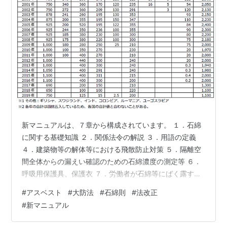
新マニュアルは、７章から構成されています。 １．石綿
に関する基礎知識 ２．関係法令の解説 ３．用語の定義
４．建築物等の解体等における飛散防止対策 ５．隔離空
間全体からの漏えい確認のための石綿濃度の測定等 ６．
呼吸用保護具、保護衣 ７．労働者が石綿等にばく露する
おそれがある建築物等における業務における留意事項 そ
#
アスベスト
#
大防法
#
石綿則
#
法改正
れでは、ごくごく簡単に解説していきます。 １．石綿に
#
新マニュアル
関する基礎知識 石綿被害が一般化しているので、もう世
界中では石綿は生産されていないような気がしていまし