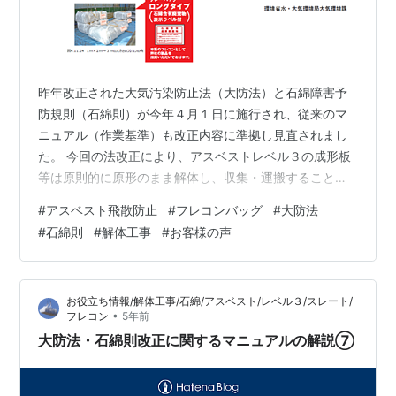
昨年改正された大気汚染防止法（大防法）と石綿障害予
防規則（石綿則）が今年４月１日に施行され、従来のマ
ニュアル（作業基準）も改正内容に準拠し見直されまし
た。 今回の法改正により、アスベストレベル３の成形板
等は原則的に原形のまま解体し、収集・運搬することが
義務付けられましたが、原形のまま収集・運搬ができる
#
アスベスト飛散防止
#
フレコンバッグ
#
大防法
フレコンバッグとして、我が社のロングタイプが厚労省
#
石綿則
#
解体工事
#
お客様の声
と環境省のマニュアルの両方に掲載されています。 ここ
最近、新規のお客様によるロングタイプの注文が増えて
きています。 そこで、我が社では、これまで１５年近く
お役立ち情報/解体工事/石綿/アスベスト/レベル３/スレート/
ロングタイプを販売してきた経験を活かして、初めて利
•
フレコン
5年前
用するユーザーの皆様に対して情報提供として「…
大防法・石綿則改正に関するマニュアルの解説⑦