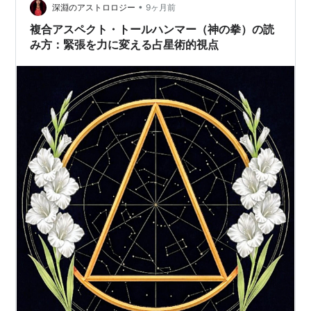
した上で執筆しています。ほぼ全ての情報はこの対話か
•
深淵のアストロロジー
9ヶ月前
ら得たものをもとに構成されています…
複合アスペクト・トールハンマー（神の拳）の読
み方：緊張を力に変える占星術的視点