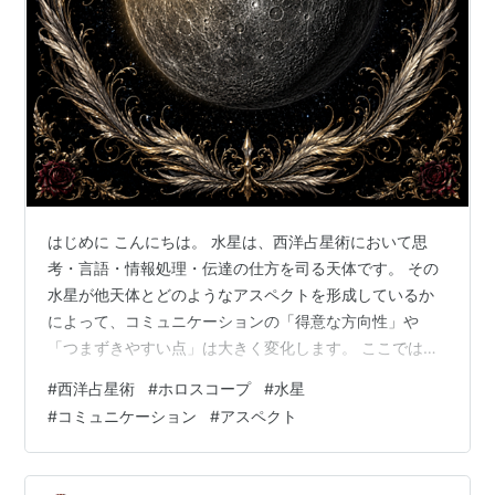
はじめに こんにちは。 水星は、西洋占星術において思
考・言語・情報処理・伝達の仕方を司る天体です。 その
水星が他天体とどのようなアスペクトを形成しているか
によって、コミュニケーションの「得意な方向性」や
「つまずきやすい点」は大きく変化します。 ここでは、
太陽〜冥王星までの天体、小惑星・感受点とのイージ
#
西洋占星術
#
ホロスコープ
#
水星
ー・ハードアスペクトそれぞれについてまとめます。 ※
#
コミュニケーション
#
アスペクト
本記事の内容は、ChatGPT（OpenAI提供のAI）を活用
し、西洋占星術における水星のアスペクト別コミュニケ
ーションの解釈について、対話形式で情報を整理・検討