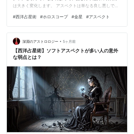
は大きく変化します。 アスペクトは単なる良し悪しでは
なく、「どのような形でエネルギーが流れるか」を示し
#
西洋占星術
#
ホロスコープ
#
金星
#
アスペクト
ます。 本記事では、太陽から冥王星までの各天体・セレ
スをはじめとする小惑星・アングルなどの感受点と金星
のアスペクトについて、合（0度）・イージーアスペク
•
ト・ハードアスペクトに分けて解説いたします。 ※太
深淵のアストロロジー
5ヶ月前
陽・水星と金星は一定の度数以上は離れないため、こち
【西洋占星術】ソフトアスペクトが多い人の意外
らの天体同士は該当するアスペクトのみ扱っ…
な弱点とは？