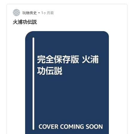
•
玩物喪史
1ヶ月前
火浦功伝説