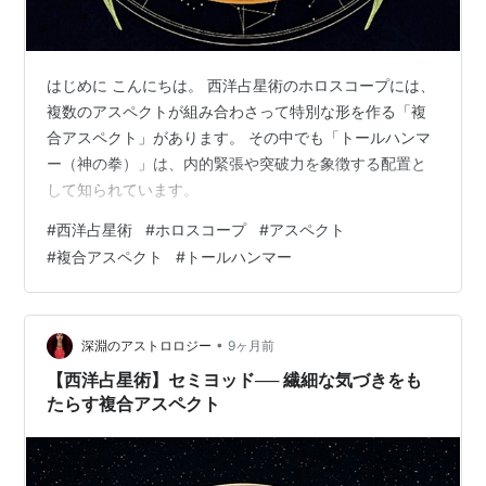
はじめに こんにちは。 西洋占星術のホロスコープには、
複数のアスペクトが組み合わさって特別な形を作る「複
合アスペクト」があります。 その中でも「トールハンマ
ー（神の拳）」は、内的緊張や突破力を象徴する配置と
して知られています。
#
西洋占星術
#
ホロスコープ
#
アスペクト
#
複合アスペクト
#
トールハンマー
•
深淵のアストロロジー
9ヶ月前
【西洋占星術】セミヨッド── 繊細な気づきをも
たらす複合アスペクト