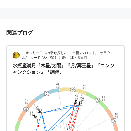
アスペクト
(
一般
)
【
あすぺくと
】
元々はアスキーのエンターテインメント系出版物の販売
会社。アスキー発売のコンピュータ関連の専門書は買い
関連ブログ
取り扱いだが、委託扱いの「ファミ通」の攻略本や「ロ
グアウト冒険文庫」などはアスペクトによる発売として
いた。
オンリーワンの幸せ探し/ 占星術 /タロット/ オラク
•
ル/ カード /人生/楽しく豊かに!!
9日前
現在はビジネス、カルチャー、ライフスタイル関連を含
水瓶座満月『木星/太陽』『月/冥王星』『コンジ
む総合出版社へと変遷している。
ャンクション』『調停』
2008年12月、ウェブ関連事業、電子出版、デジタルコ
ンテンツ、DRMソリューションの事業を分社化し、
ア
スペクトデジタルメディア
株式会社を設立。
アスペクトONLINE
http://www.aspect.co.jp/
電子書店アスペクト
http://www.aspect.co.jp/ebook/