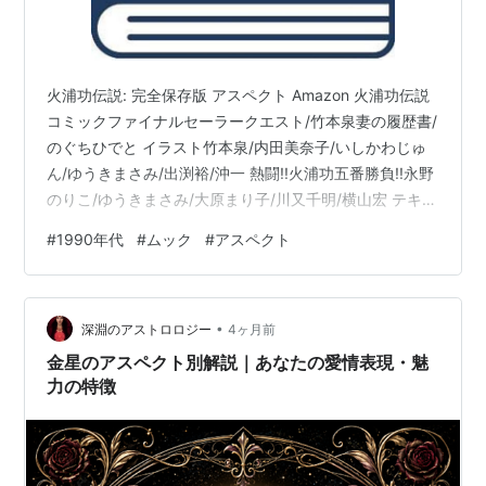
火浦功伝説: 完全保存版 アスペクト Amazon 火浦功伝説
コミックファイナルセーラークエスト/竹本泉妻の履歴書/
のぐちひでと イラスト竹本泉/内田美奈子/いしかわじゅ
ん/ゆうきまさみ/出渕裕/沖一 熱闘!!火浦功五番勝負!!永野
のりこ/ゆうきまさみ/大原まり子/川又千明/横山宏 テキス
ト唐沢俊一/星敬/田中公平/高柳良一/仁村仁/火浦佳奈子
#
1990年代
#
ムック
#
アスペクト
1994/12/26 初版発行 アスペクト
•
深淵のアストロロジー
4ヶ月前
金星のアスペクト別解説｜あなたの愛情表現・魅
力の特徴