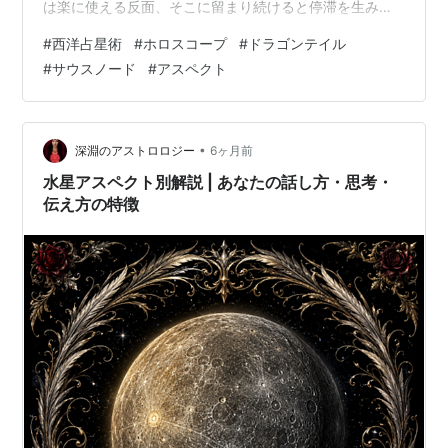
は楽に使える反面、そこに留まり続けると停滞を生みや
すく、対向するドラゴンヘッド（ノースノード）が、今
#
西洋占星術
#
ホロスコープ
#
ドラゴンテイル
世で意識的に育てていく方向性を示します。 本記事で
#
サウスノード
#
アスペクト
は、ホロスコープのドラゴンテイルが、天体・小惑星・
感受点とどのようなアスペクトを取っているかによって
表れやすい、無意識の思考・行動傾向を整理していきま
す。
•
深淵のアストロロジー
6ヶ月前
水星アスペクト別解説 | あなたの話し方・思考・
伝え方の特徴