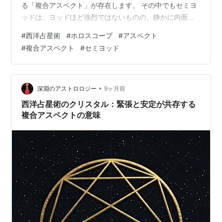
る「複合アスペクト」が存在します。 その中でもセミヨ
ッドは、ヨッドほど強烈ではないものの、静かに内面へ
影響を与える繊細な構造です。
#
西洋占星術
#
ホロスコープ
#
アスペクト
#
複合アスペクト
#
セミヨッド
•
深淵のアストロロジー
9ヶ月前
西洋占星術のクリスタル：緊張と安定が共存する
複合アスペクトの意味