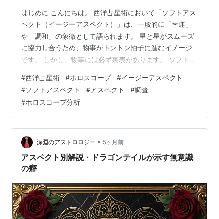
はじめに こんにちは。 西洋占星術において「ソフトアス
ペクト（イージーアスペクト）」は、一般的に「幸運」
や「調和」の象徴として語られます。 星と星がスムーズ
に協力し合うため、物事がトントン拍子に進むイメージ
です。 しかし、物事には必ず裏表があります。 ソフトア
スペクトが多いと聞くと、 「才能がある」 「人生が楽」
#
西洋占星術
#
ホロスコープ
#
イージーアスペクト
「幸運」 というイメージを持つ人も多いかもしれませ
#
ソフトアスペクト
#
アスペクト
#
調査
ん。 ですが実際にはこの調和が、時には持ち主の成長を
#
ホロスコープ分析
妨げたり、思わぬ落とし穴になったりと、ソフトアスペ
クトの多さが停滞や甘さとして表れることもあります。
今回は、あまり語られないソフト（イージー）アスペク
トの裏側について解説します。
•
深淵のアストロロジー
5ヶ月前
アスペクト別解説・ドラゴンテイルが示す無意識
の癖