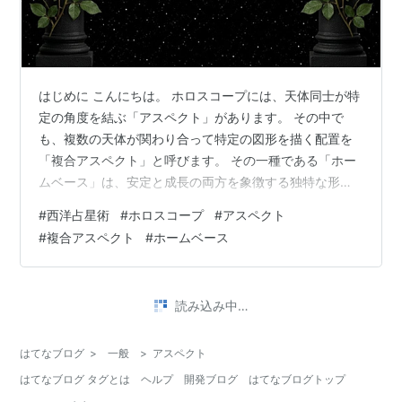
はじめに こんにちは。 ホロスコープには、天体同士が特
定の角度を結ぶ「アスペクト」があります。 その中で
も、複数の天体が関わり合って特定の図形を描く配置を
「複合アスペクト」と呼びます。 その一種である「ホー
ムベース」は、安定と成長の両方を象徴する独特な形で
す。
#
西洋占星術
#
ホロスコープ
#
アスペクト
#
複合アスペクト
#
ホームベース
読み込み中…
はてなブログ
>
一般
>
アスペクト
はてなブログ タグとは
ヘルプ
開発ブログ
はてなブログトップ