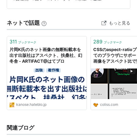
ルカード 多様なリーディングを通して アドバイスさせて
いただきます。 お近くにお越しの際は お立寄りお待ちし
ております。 各日程にて お待ち…
ネットで話題
もっと見る
311
289
ブックマーク
ブックマーク
片岡K氏のネット画像の無断転載本を
CSSのaspect-rat
出す出版社はアスペクト、扶桑社、幻
てのブラウザにサポー
冬舎 - ARTIFACT@はてブロ
画像をアスペクト比で
とこれからの実装方法
kanose.hateblo.jp
coliss.com
関連ブログ