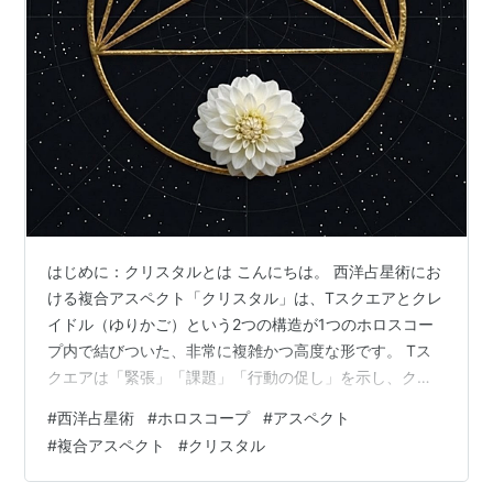
はじめに：クリスタルとは こんにちは。 西洋占星術にお
ける複合アスペクト「クリスタル」は、Tスクエアとクレ
イドル（ゆりかご）という2つの構造が1つのホロスコー
プ内で結びついた、非常に複雑かつ高度な形です。 Tス
クエアは「緊張」「課題」「行動の促し」を示し、クレ
イドルは「調和」「支援」「循環」を象徴します。 クリ
#
西洋占星術
#
ホロスコープ
#
アスペクト
スタルはその両者を同時に内包するため、葛藤と調和が
#
複合アスペクト
#
クリスタル
共存する構造として知られています。