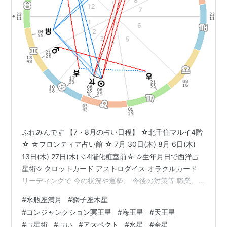
ランキングニッポン
http://www.aspect.co.jp/ebook/ranking_nippon/
電子出版（オリジナル・コンテンツ）
http://original.aspect.co.jp/
からだ想いさんシリーズ女子編集部ブログ
http://www.aspect.co.jp/blog/
会社案内、本社所在地地図
http://www.aspect.co.jp/corporate-
profile/index.html
ぷれみんです 【7・8月の占い日程】 ☆北千住マルイ4階
☆ ☆フロンティア占い館 ☆ 7月 30日(木) 8月 6日(木)
13日(木) 27日(木) ✩4階化粧室前☆ ✩生年月日で西洋占
星術✩ タロットカード アストロダイス オラクルカード
リーディングで 今の状況や運勢、 今後の対策等 職業、
転職、仕事、人間関係、 運気、宿命、年間運勢 相性、恋
#
水瓶座満月
#
獅子座木星
愛、結婚、財運、 相続、健康等 色々なご相談内容に応じ
#
コンジャンクション冥王星
#
海王星
#
天王星
て 西洋占星術・タロットカード アストロダイス・オラク
#
占星術
#
占い
#
アスペクト
#
水星
#
金星