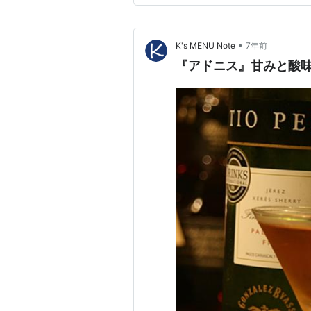
場について アドニスさん独自
•
K's MENU Note
7年前
『アドニス』甘みと酸