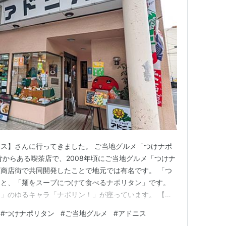
ス】さんに行ってきました。 ご当地グルメ「つけナポ
昔からある喫茶店で、2008年頃にご当地グルメ「つけナ
商店街で共同開発したことで地元では有名です。 「つ
うと、「麺をスープにつけて食べるナポリタン」です。
」のゆるキャラ「ナポリン！」が座っています。 【行
気】 【メニュー】 【おわりに】 【基本情報】 【行き
#
つけナポリタン
#
ご当地グルメ
#
アドニス
原中央駅から少し東側に行った商店街)にあります。 駐車