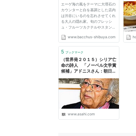
エーゲ海の風をテーマに大理石の
カウンターと白を基調とした店内
は渋谷にいるのを忘れさせてくれ
る大人の隠れ家。旬のフレッシ
ュ・フルーツカクテルやスタンダ
ードカクテルなど楽しみながら、
www.bacchus-shibuya.com
ho
風を感じてみては。
5
ブックマーク
（世界発２０１５）シリア亡
命の詩人 「ノーベル文学賞
候補」アドニスさん：朝日新
聞デジタル
www.asahi.com