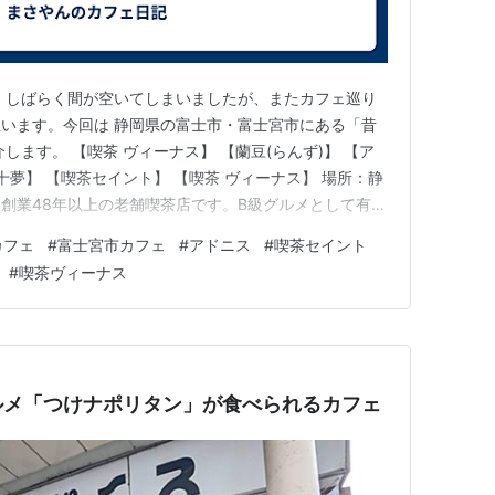
 しばらく間が空いてしまいましたが、またカフェ巡り
います。今回は 静岡県の富士市・富士宮市にある「昔
します。 【喫茶 ヴィーナス】 【蘭豆(らんず)】 【ア
十夢】 【喫茶セイント】 【喫茶 ヴィーナス】 場所：静
創業48年以上の老舗喫茶店です。B級グルメとして有名
できます。 cafe.masayan312.com 【蘭豆(らん
カフェ
#
富士宮市カフェ
#
アドニス
#
喫茶セイント
坂４３８−５赤い椅子と暖色系の照明が特徴的な、長年愛
#
喫茶ヴィーナス
ルメ「つけナポリタン」が食べられるカフェ