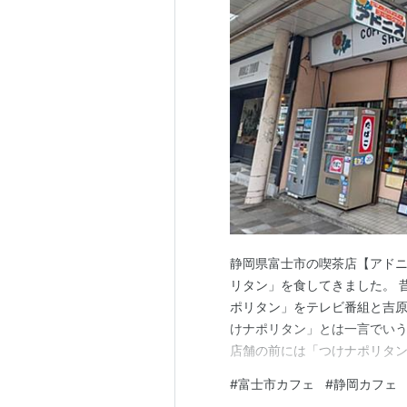
静岡県富士市の喫茶店【アドニ
リタン」を食してきました。 
ポリタン」をテレビ番組と吉原
けナポリタン」とは一言でい
店舗の前には「つけナポリタン
き方】 駐車場について 【雰囲
#
富士市カフェ
#
静岡カフェ
方】 富士市の吉原商店街(吉