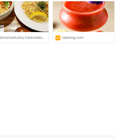
kkoriseikatsu.hatenablog.com
tabelog.com