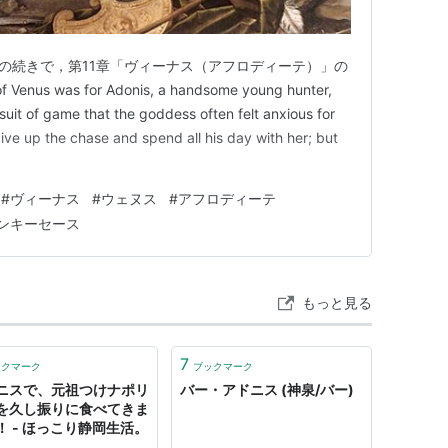
」の続きで，第11章「ヴィーナス（アフロディーテ）」の
Venus was for Adonis, a handsome young hunter,
suit of game that the goddess often felt anxious for
ive up the chase and spend all his day with her; but
#
ヴィーナス
#
ウェヌス
#
アフロディーテ
ンキーセース
もっと見る
7
ックマーク
ブックマーク
ニスで、元祖つけナポリ
バー・アドニス (神泉/バー)
を久し振りに食べてきま
！ - ほっこり静岡生活。