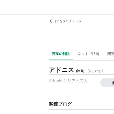
はてなブログ トップ
言葉の解説
ネットで話題
関
アドニス
(
読書
)
【
あどにす
】
Adonis シリアの詩人
関連ブログ