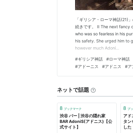
「ギリシア・ローマ神話(21)
続きです。 II The next fancy of 
who was so fearless in his pur
his safety. She urged him to g
however much Adoni…
#
ギリシア神話
#
ローマ神話
#
アドーニス
#
アドニス
#
ア
ネットで話題
8
8
ブックマーク
ブ
渋谷 バー | 渋谷の隠れ家
アド
BAR AdoniS(アドニス)【公
タン
式サイト】
した