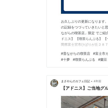
お久しぶりの更新になります。
の記録をつづっていきたいと思
ながらの喫茶店」限定 でご紹介
ドニス】 【喫茶らんぶる】 【
岡県富士宮市ひばりが丘２８７
な「富士宮焼きそば」を味わうことが
#
昔ながらの喫茶店
#
富士市
ず)】 場所：静岡県富士市石
#
十夢
#
喫茶らんぶる
#
蘭豆
され続けている…
•
まさやんのカフェ日記
4年前
【アドニス】ご当地グ