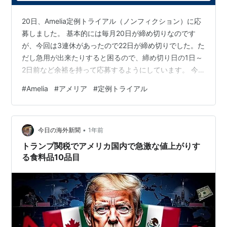
20日、Amelia定例トライアル（ノンフィクション）に応
募しました。 基本的には毎月20日が締め切りなのです
が、今回は3連休があったので22日が締め切りでした。た
だし急用が出来たりすると困るので、締め切り日の1日～
2日前など余裕を持って応募するようにしています。 今
回の課題文は特に名前を調べるのが大変でした。英語表
#
Amelia
#
アメリア
#
定例トライアル
記になっている人名を漢字（日本語）表記にしないとい
けなかったのですが、Google検索をしてもなかなかヒッ
トしなくて苦労しました。最終的に表記は見つかりまし
•
たが、それが日本のサイトではないものもありました。
今日の海外新聞
1年前
プリントアウトした下訳を手書きで直し、パソコンに保
トランプ関税でアメリカ国内で急激な値上がりす
存しておいたWordの原…
る食料品10品目