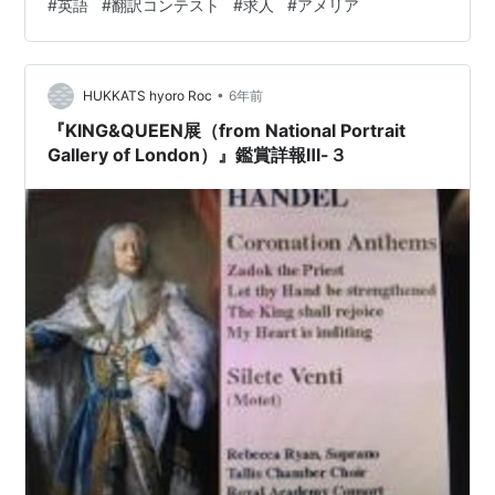
#
英語
#
翻訳コンテスト
#
求人
#
アメリア
くらいのレベルの英語がわかればお仕事があるのか
な……、などと思いながら関連サイトを見ているうち、翻
訳専門求人の大手らしきホームページに行き当たりまし
•
た。 長く続いているし、調べてみると信用して良さそう
HUKKATS hyoro Roc
6年前
です。「アメリア」と言います。ふむふむ。
『KING&QUEEN展（from National Portrait
www.amelia.ne.jp このサイトには、誰で…
Gallery of London）』鑑賞詳報Ⅲ-３