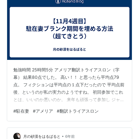
勉強時間 25時間5分 アメリア翻訳トライアスロン（字
幕） 結果80点でした。 高い！！ と思ったら平均点79
点。 フィクションは平均点の１点下だったので 平均点前
後、というのが私の実力のようですね。 初回参加でこれ
とは、いいのか悪いのか。 来年も頑張って参加し ジャン
プアップ賞（去年から一番点数の伸びた人に贈られる）
#
駐在妻
#
アメリア
#
翻訳トライアスロン
を狙います。 コロナ禍の影響で各種セミナーなどが オン
ライン開催されるようになったため 海外からも参加しや
すくなり 最近ちょくちょく女性活躍や駐在妻関係のセミ
•
ナーに参加しています。 いろいろ参加してて気づいたの
月の砂漠をはるばると
6年前