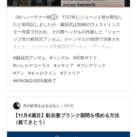
《Ⅲハノーヴァー朝③》 1727年にジョージ２世が即位し
たと前回記しましたが、戴冠式は恒例のウェストミンス
ター寺院で行われ、その際ヘンデルの作曲した『ジョー
ジ２世の戴冠式アンセム』がヘンデルの指揮で演奏され
ました。 ジョージ２世戴冠式アンセム 「アンセム
（Anthemu）」はこの場合祝い曲の意味です。４曲から
#
戴冠式アンサム
#
ヘンデル
#
司祭ザドク
成り、その第１曲「司祭ザドク」は後の戴冠式も含め、
#
ハレルヤコーラス
#
メサイア
#
フレデリック
演奏される機会が一番多い曲です。冒頭の前奏がしばら
#
アン
#
キャロライン
#
アメリア
く続き、次にコーラスが続き、終盤はハレルヤコーラス
#
KING&QUEEN展終了
の連呼で神を讃えます。①から④の全曲演奏は滅多にあ
りません。 ①司祭ザドク ②汝の手は強くあれ ③主
よ、王はあなたの力に喜びたり ④わが心は…
•
月の砂漠をはるばると
6年前
【11月4週目】駐在妻ブランク期間を埋める方法
（超てきとう）