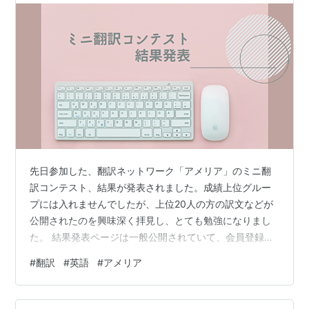
先日参加した、翻訳ネットワーク「アメリア」のミニ翻
訳コンテスト、結果が発表されました。成績上位グルー
プには入れませんでしたが、上位20人の方の訳文などが
公開されたのを興味深く拝見し、とても勉強になりまし
た。 結果発表ページは一般公開されていて、会員登録し
なくても閲覧できるようなので、リンクを下に張ってお
#
翻訳
#
英語
#
アメリア
きますね。 課題文が短くて分かりやすいので、英日翻訳
に興味のある方は、ちらっと見てみると面白いと思いま
す。リンク先で「結果発表を見る」ボタンを押すと、相