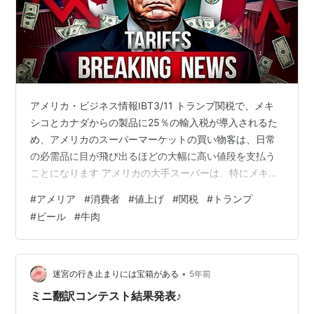
アメリカ・ビジネス情報IBT3/11 トランプ関税で、メキ
シコとカナダからの製品に25％の輸入税が導入されるた
め、アメリカのスーパーマーケットの買い物客は、日常
の必需品に目が飛び出るほどの大幅に高い値段を支払う
ことになります アメリカの大手スーパーは、特にメキシ
コからの輸入に大きく依存している商品については、価
#
アメリア
#
消費者
#
値上げ
#
関税
#
トランプ
格上昇は避けられないと認めています 関税が導入される
#
ビール
#
牛肉
と、メキシコとカナダから輸入される以下の10の主要食
品の価格が急騰すると予想されています。 ・アボカド ・
イチゴ ・ピーマン ・ナッツ ・ビール ・食用油 ・シーフ
ード ・メープルシロップ ・バター ・牛肉
•
迷宮の行き止まりには宝箱がある
5年前
ミニ翻訳コンテスト結果発表♪