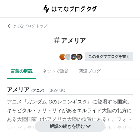
はてなブログ トップ
アメリア
このタグでブログを書く
言葉の解説
ネットで話題
関連ブログ
アメリア
(
アニメ
)
【
あめりあ
】
アニメ『ガンダム Gのレコンギスタ』に登場する国家。
キャピタル・テリトリィ
があるエルライド大陸の北方に
ある大陸国家（北アメリカ大陸の位置にある）。
フォト
解説の続きを読む
ン・バッテリー
を実質的に独占するキャピタル・テリト
リィ及びキャピタルと協力関係にある
ゴンドワン
と敵対