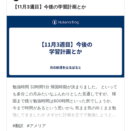
は 駐在妻としての無職期間をただのブランクにしたく無
【11月3週目】今後の学習計画とか
い人は いろいろな…
勉強時間 32時間1分 帰国時期が決まりました。 といって
も多分この月みたいなふんわりとした見通しですが。 帰
国まで残り勉強時間は800時間といった所でしょうか。
今まで時間があるという思いから 気まま気の向くまま勉
強してきましたが さすがに計画を立てて勉強しようと思
います。 テスト・アメリア等 ・定例トライアル12月（ビ
#
翻訳
#
アメリア
ジネス）、4月（ビジネス）、5月（金融）計40時間 ・