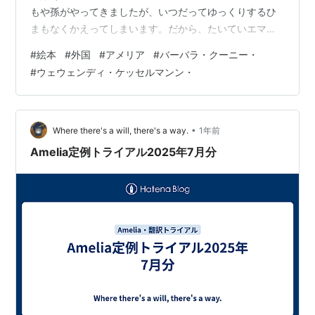
もや孫がやってきましたが、いつだってゆっくりするひ
まもなくかえってしまいます。だから、たいていエマお
ばあちゃんは ひとりぼっち。さびしいなと おもうことも
#
絵本
#
外国
#
アメリア
#
バーバラ・クーニー・
ありました。 エマおばあちゃんの話し相手は、＜かぼち
#
ウェウェンディ・ケッセルマンン・
ゃのたね＞という しましまねこだけ。 エマおばあちゃん
が好きなのは、戸口にふきよせられた雪を見たり、遠い
故郷の小さな村をみたりすること。 エマおばあちゃん
は、子どもたちからおくられた、小さな村の絵をみて、
•
Where there's a will, there's a way.
1年前
こころのなかで、「あたし…
Amelia定例トライアル2025年7月分