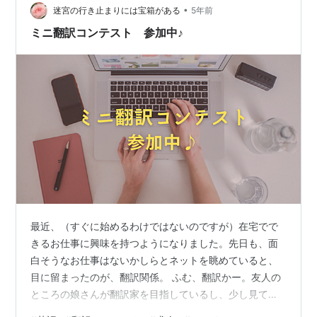
•
互評価上位20人のニックネーム一覧が出て、ニックネー
迷宮の行き止まりには宝箱がある
5年前
ム部分を押すことでその人の訳文を見ることができま
ミニ翻訳コンテスト 参加中♪
す。 t.co 課題文がこんなに短くても、訳…
最近、（すぐに始めるわけではないのですが）在宅でで
きるお仕事に興味を持つようになりました。先日も、面
白そうなお仕事はないかしらとネットを眺めていると、
目に留まったのが、翻訳関係。 ふむ、翻訳かー。友人の
ところの娘さんが翻訳家を目指しているし、少し見てみ
ようかな？ 英文和訳だったら、どんなジャンルで、どの