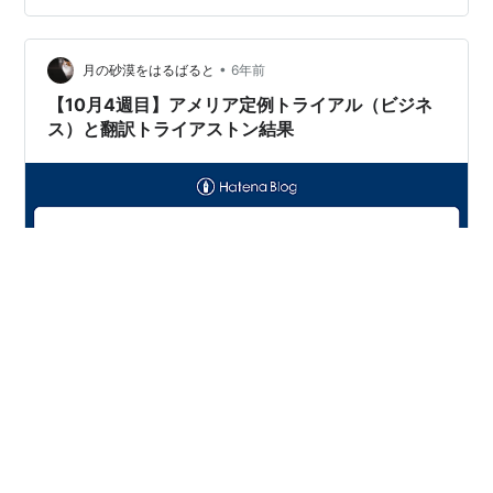
TQE（2月）15時間 独学 ・『金融英語の基礎と応用
1300』書き写し 60時間 ・『金融英語の基礎と応用
•
1300』一文訳トレーニング 300時間 ・『金融英語の基
月の砂漠をはるばると
6年前
礎と応用1300』Excel入力 50時間 ・定例トライ…
【10月4週目】アメリア定例トライアル（ビジネ
ス）と翻訳トライアストン結果
勉強時間 25時間41分 今回も恥をさらしていきますよ
～。 そのためのブログですからねっ。 まず定例トライア
ル８月ビジネス C でした。 内容は契約書です。 そして