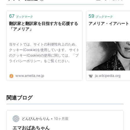
WBC 大谷翔平 レプリカ ボール World…
67
59
ブックマーク
ブックマーク
翻訳家と翻訳家を目指す方を応援する
アメリア・イアハート - W
「アメリア」
当サイトでは、サイトの利便性向上のため、
クッキー(Cookie)を使用しています。 サイト
のクッキー(Cookie)の使用に関しては、「プ
ライバシーポリシー」をご覧ください。
www.amelia.ne.jp
ja.wikipedia.org
関連ブログ
•
どんぴんからりん
10ヶ月前
エマおばあちゃん