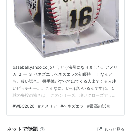
baseball.yahoo.co.jpとうとう決勝になりました。アメリ
カ ２ ー ３ ベネズエラベネズエラの初優勝！！ なんと
も、凄い試合。 投手陣がすべて出てくる人出てくる人凄
いピッチャー。。こんなに、いっぱいいるんですね。１
球の失投の怖さは、 このシリーズ、凄いクローズアップ
されます。 本当に、ちょっとしたコースの失投で、 す
#
WBC2026
#
アメリア
#
ベネズエラ
#
最高の試合
ぐ、打たれてしまう。あんなに早い、あんなに動く球な
のに。。もう、ヒリヒリした凄い試合。 本当に面白かっ
た！アメリカ有利かと思っていましたが、 ベネズエラお
ネットで話題
もっと見る
めでとうございます！！ローリングス(Rawlings) 2026