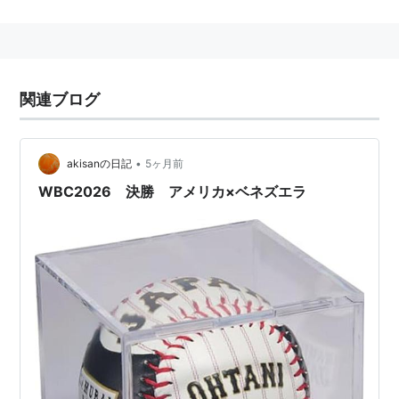
している。
クリム・ニック
の父ズッキーニ・ニッキーニが大統領を
務め、
アイーダ・スルガン
の父
グシオン・スルガン
がア
メリア軍を統括している。
関連ブログ
フォトン・バッテリー
の強奪を主任務とする海賊部隊を
秘密裏に組織している。旗艦は
メガファウナ
。
保有モビルスーツは
G-アルケイン
、
グリモア
、
モンテー
•
akisanの日記
5ヶ月前
ロ
、
ジャハナム
、
ヘカテー
など。
WBC2026 決勝 アメリカ×ベネズエラ
アメリア
(
スポーツ
)
【
あめりあ
】
→
マルコ・アメリア
（イタリアのサッカー選手）