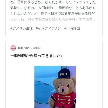
ね、日常に戻るとね、 なんだかすごくリフレッシュした
気持ちになるの。 今回は特に、季節的なこともあるかも
しれないんだけど、春でさ日本では新年度が始まる時だ
ったしね。 桜も季節の移り変わりも身を持って体感でき
たことがすごくよかった。 今日は短い間だけど日本で過
#
アメリカ生活
#
インディアナ州
#
一時帰国
ごしてみて感じたことを書くよー！！ 日本で感じたこと
１．マスクの種類が豊富 日本のすごいところってとにか
く「改良」だと思う。小さなこともとことん改良してい
•
く感じ。しかもほとんどが大幅な値上げをせず、改良を
mikitime
4年前
重ねていくところがすごい。 その小さな前進にどれほど
一時帰国から帰ってきました♪
の企業努力を伴っているだろうに。 長…