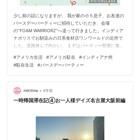
少し前の話になりますが、 我が家の小５息子、お友達の
バースデーパーティーに招待していただき、会場
の’’FOAM WARRIORZ''へ送って行きました。インディア
ナポリスでお馴染みの日系食材店ワンワールドの近所で
した。道路挟んで向かい。 まずはパーティー部屋に集合
するものの、 男子は１０分もするとソワソワし始めま
#
アメリカ生活
#
アメリカ駐在
#
インディアナ州
す。 バウンスハウスへと向かいますが、 こちらはパーテ
#
駐在生活
#
バースデーパーティー
ィーセットには含まれていないようで、退場。 保護者は
２時間後に迎えに来てねーとのことで、その後の写真は
無いのですが、 男子たちはゲームルームに移動し、全員
分のゲームチェアと全員分のモニターが与えられる中’’フ
•
mikitime
4年前
ォートナイト’’を１時間…
一時帰国滞在記④お一人様デイズ名古屋大阪前編