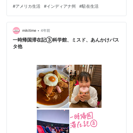
け。 一時帰国滞在記④お一人様デイズ名古屋大阪前編
#
アメリカ生活
#
インディアナ州
#
駐在生活
まずは夕方から一人、名古屋方面へ。 宿泊先はヒルトン
名古屋。 一人でホテルに泊まるなんて何年ぶり！？ あり
がとー！！！ そして夕飯は1階のビュッフェの招待券をい
•
ただいていたのでそちらで♪ 優しいー！！！嬉しいー！！
mikitime
4年前
一人豪華に現実逃避。 何時まで食べようが、食後のコー
一時帰国滞在記③科学館、ミスド、あんかけパス
ヒーにどれだけの時間をかけよ…
タ他