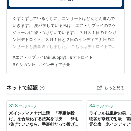
ぐずぐずしているうちに、コンサートはどんどん進んで
いきます。 夏バテしている私は、エア・サプライのスケ
ジュールに追いつけないでいます。 ７月３１日のミシガ
ン州デトロイト、８月１日と２日のインディアナ州のコ
ンサートも無事終了しました。 こちらはデトロイトでの
コンサートの「Just As I Am」です。 ラッセルの衣装、
#
エア・サプライ(Air Supply)
#
デトロイト
凄いでしょう？ 蝶々が縦に並んだシャツ、そしてジャケ
#
ミシガン州
#
インディアナ州
ットは背中にもドクロみたいな絵がついています。 何と
言うか…、感想を述べづらい衣装ですね。 そして、この
歌声です。 本当に７７歳なの？と思うような歌唱ですよ
ネットで話題
もっと見る
ね。 www.youtube.com ステージの後ろにもお客さんが
います…
328
34
ブックマーク
ブックマーク
米インディアナ州上院 「手裏剣投
ライフル銃乱射の男、
げ」を合法化する法案を可決 「斧を
物客が拳銃で射殺 警
投げていいなら、手裏剣だって投げて
元公表 米インディア
いいはず」 - amass