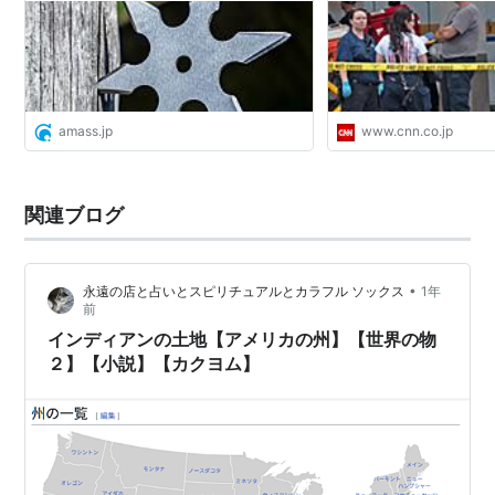
amass.jp
www.cnn.co.jp
関連ブログ
•
永遠の店と占いとスピリチュアルとカラフル ソックス
1年
前
インディアンの土地【アメリカの州】【世界の物
２】【小説】【カクヨム】