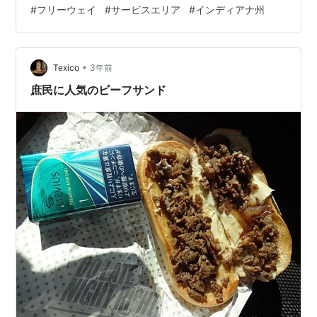
はパルクールと呼ばれる運動設備、遊具、そしてドッグ
#
フリーウェイ
#
サービスエリア
#
インディアナ州
パークまであります。屋内もインディアナらしい飾り付
けなどがあって、とても綺麗になっていました。
•
Texico
3年前
庶民に人気のビーフサンド