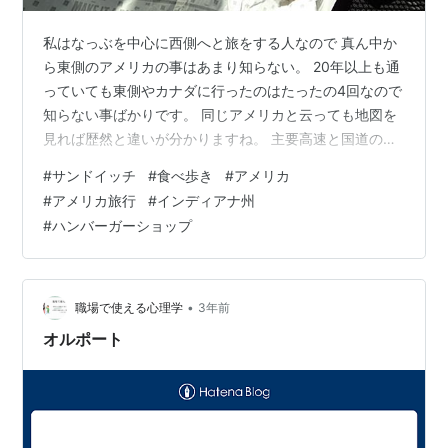
私はなっぶを中心に西側へと旅をする人なので 真ん中か
ら東側のアメリカの事はあまり知らない。 20年以上も通
っていても東側やカナダに行ったのはたったの4回なので
知らない事ばかりです。 同じアメリカと云っても地図を
見れば歴然と違いが分かりますね。 主要高速と国道の多
さは目で見てもはっきりわかる程東側に 集中していると
#
サンドイッチ
#
食べ歩き
#
アメリカ
ころを見れば東が大事で西はその付録 なんて事が想像で
#
アメリカ旅行
#
インディアナ州
きます。 ドライブしていてもアメリカは東側から広がっ
#
ハンバーガーショップ
た事が よく分かりますね。 食べ物でもそうです。 この
フィリーチーズステーキサブなるサンドイッチも 今は認
知しています私がが気づいたのは2度目か3度目の 東海岸
へ向けての旅の時でし…
•
職場で使える心理学
3年前
オルポート