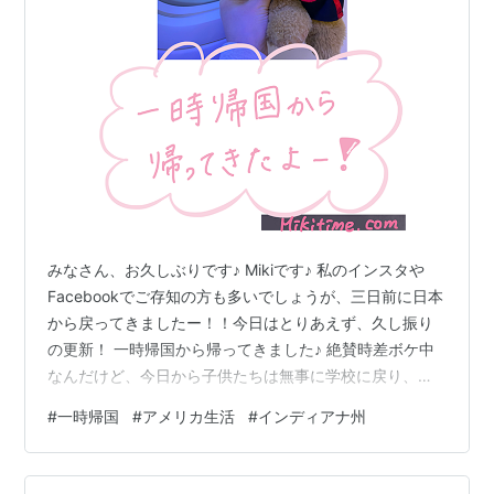
みなさん、お久しぶりです♪ Mikiです♪ 私のインスタや
Facebookでご存知の方も多いでしょうが、三日前に日本
から戻ってきましたー！！今日はとりあえず、久し振り
の更新！ 一時帰国から帰ってきました♪ 絶賛時差ボケ中
なんだけど、今日から子供たちは無事に学校に戻り、よ
うやくパソコンのスイッチをオンにしたよー！ 荷物の整
#
一時帰国
#
アメリカ生活
#
インディアナ州
理やランドリーも落ち着き（まだ家の中が汚いけど？）
久しぶりに自分のデスクで過ごせるのは嬉しい！！ 今回
の一時帰国は３週間ちょっとかな、みんなのおかげでホ