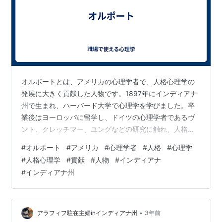
オルポートとは、アメリカの心理学者で、人格心理学の
発展に大きく貢献した人物です。1897年にインディアナ
州で生まれ、ハーバード大学で心理学を学びました。卒
業後はヨーロッパに留学し、ドイツの心理学者であるヴ
ント、クレッチマー、ユングなどの研究に触れ、人格の
統一性や独自性、能動性などを重視した人格理論を構築
#
オルポート
#
アメリカ
#
心理学者
#
人格
#
心理学
しました。 オルポートは、人格を「個人を構成する多様
#
人格心理学
#
貢献
#
人物
#
インディアナ
な側面の統合された全体」と定義しました。また、人格
#
インディアナ州
は「個人の固有の行動様式」であり、その人らしさの源
泉であると主張しました。さらに、オルポートは、人格
は生まれつきのものではなく、環境との相互作用によっ
て形成されるものであるとしました。 オルポー…
•
アラフィフ駐在主婦inインディアナ州
3年前