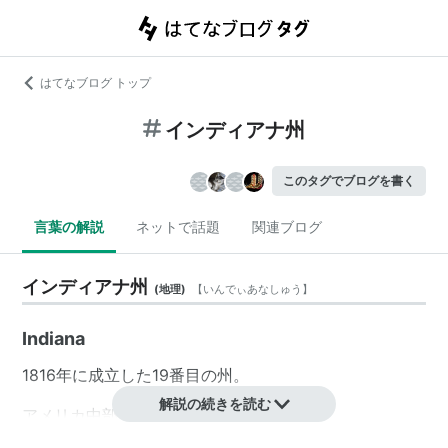
はてなブログ トップ
インディアナ州
このタグでブログを書く
言葉の解説
ネットで話題
関連ブログ
インディアナ州
(
地理
)
【
いんでぃあなしゅう
】
Indiana
1816年に成立した19番目の州。
解説の続きを読む
アメリカ中部に位置する州の一つ。
アメリカンモータースポーツの聖地・
インディアナポリ