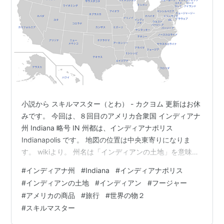
小説から スキルマスター（とわ） - カクヨム 更新はお休
みです。 今回は、８回目のアメリカ合衆国 インディアナ
州 Indiana 略号 IN 州都は、インディアナポリス
Indianapolis です。 地図の位置は中央東寄りになりま
す。 wikiより。 州名は「インディアンの土地」を意味す
る。インディアナ州住民は「フージャー」と呼ばれてい
#
インディアナ州
#
Indiana
#
インディアナポリス
る。この言葉の語源は諸説あるが、インディアナ州歴史
#
インディアンの土地
#
インディアン
#
フージャー
局とインディアナ州歴史協会が提唱する有力な説として
#
アメリカの商品
#
旅行
#
世界の物２
は、アップランドサウス地域で野卑な田舎者を指す蔑称
#
スキルマスター
から来ているというものである[4]。 州北西部のカルメッ
ト地域は国内最大級の鉄鋼生産地である。他にも薬品