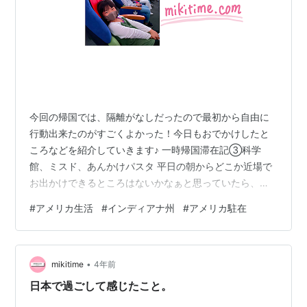
今回の帰国では、隔離がなしだったので最初から自由に
行動出来たのがすごくよかった！今日もおでかけしたと
ころなどを紹介していきます♪ 一時帰国滞在記③科学
館、ミスド、あんかけパスタ 平日の朝からどこか近場で
お出かけできるところはないかなぁと思っていたら、ひ
らめいたの！ 名古屋市科学館！ 愛知県の小学生の社会見
#
アメリカ生活
#
インディアナ州
#
アメリカ駐在
学の定番！ 私ももちろん行きましたー。 ちょうど「大地
のハンター展」というのをやっていてもちろんそちらも
見てきたよ。 ちょうど、次女アンが現地校の図書室でこ
•
ういう本を借りてきててすごく読み込んでいたようでア
mikitime
4年前
ンすっごく詳しかった！ 展示や説明もほとんどが英語表
日本で過ごして感じたこと。
記もされていたので姉妹も楽しめました…