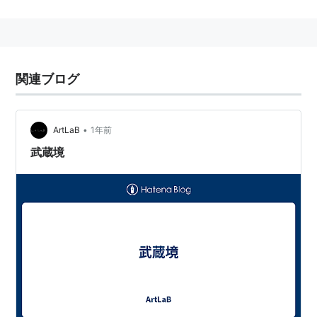
関連ブログ
•
ArtLaB
1年前
武蔵境