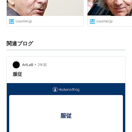
courrier.jp
courrier.jp
関連ブログ
•
ArtLaB
2年前
服従