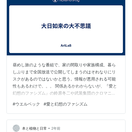
昼めし旅のような番組で、家の間取りや家族構成、暮ら
しぶりまで全国放送で公開してしまうのはそれなりにリ
スクがあるのではないかと思う。情報が悪用される可能
性もあるわけで。。。 関係あるかわからないが、『愛と
幻想のファシズム』の鈴原冬二や武装集団のクロマニヨ
ンを思い出してしまった。いずれ思想的/政治的な思惑か
#
ウエルベック
#
愛と幻想のファシズム
ら組織された武装集団による犯行が行われなくもない。
あの小説を読んで思うのは、鈴原冬二は狩猟が好きなら
あのままジャガイモの収穫のバイトとかをしつつ、狩猟
•
を続けていれば良かったのにと思う。 ザ・マンの社長を
本と植物と日常
2年前