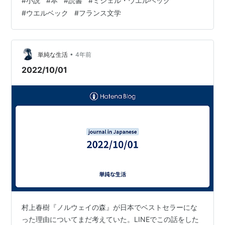
#
小説
#
本
#
読書
#
ミシェル・ウエルベック
のかさえまだ判断できない行き詰まった状況だ。これか
#
ウエルベック
#
フランス文学
らこの事件の全容を解明する過程が描かれていくのだろ
うなと思っていたのだが、そうではなかった。 テロ組織
からのメッセージの中には、フランスの経済大臣に言及
するものがあったのだが、その後はこの経済大臣の秘書
•
単純な生活
4年前
官である主人公の生活が描かれていく。主人公は…
2022/10/01
村上春樹『ノルウェイの森』が日本でベストセラーにな
った理由についてまだ考えていた。LINEでこの話をした