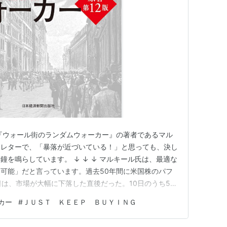
『ウォール街のランダムウォーカー』の著者であるマル
けレターで、「暴落が近づいている！」と思っても、決し
を鳴らしています。 ↓ ↓ ↓ マルキール氏は、最適な
可能」だと言っています。過去50年間に米国株のパフ
日は、市場が大幅に下落した直後だった。10日のうち5日
機の間、3回は新型コロナウイルス感染拡大のピーク時、1
カー
#
ＪＵＳＴ ＫＥＥＰ ＢＵＹＩＮＧ
た。 3番目と10番目にパフォーマンスが良かったの
%反発し…