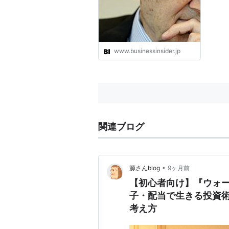
Insider Japan
www.businessinsider.jp
関連ブログ
•
源さんblog
9ヶ月前
【初心者向け】『ウォ
子・配当で生きる投資
考え方