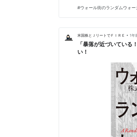
#
ウォール街のランダムウォー
•
米国株とＪリートでＦＩＲＥ
1年
「暴落が近づいている
い！