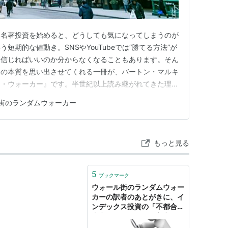
る名著投資を始めると、どうしても気になってしまうのが
短期的な値動き。SNSやYouTubeでは“勝てる方法”が
を信じればいいのか分からなくなることもあります。そん
資の本質を思い出させてくれる一冊が、バートン・マルキ
ム・ウォーカー』です。半世紀以上読み継がれてきた理由
の再現性ある方法」を、歴史とデータで示しているから。
街のランダムウォーカー
に残ったポイントと、初心者向けの補足、そして僕自身の
。 👉 まずは…
もっと見る
5
ブックマーク
ウォール街のランダムウォー
カーの訳者のあとがきに、イ
ンデックス投資の「不都合な
真実」が？ - 梅屋敷商店街の
ランダム・ウォーカー（イン