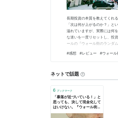
長期投資の本質を教えてくれ
「次は何が上がるのか？」という
溢れていますが、実際には何
な迷いを一度リセットし、投
ールの『ウォール街のランダ
は、「投資で勝つための唯一
#
感想
#
レビュー
#
ウォール
この記事では、読んで特に心
投資スタイルも交えて紹介します
ネットで話題
6
ブックマーク
「暴落が近づいている！」と
思っても、決して現金化して
はいけない。『ウォール街の
ランダムウォーカー』の著者
がアドバイス | Business