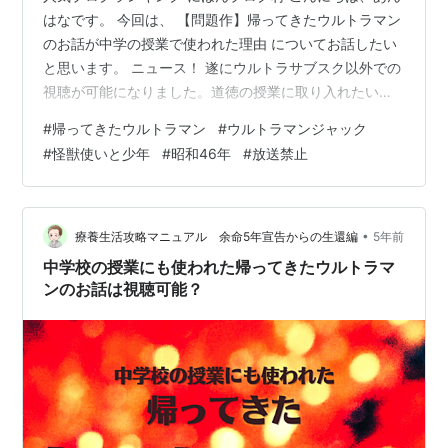
はなです。 今回は、 【問題作】帰ってきたウルトラマン
のお話が中学の授業で使われた理由 についてお話したい
と思います。 ニュース！ 遂にウルトラサブスク以外での
視聴が可能になりました。道徳の授業に取り入れたいな
ら、コチラの記事に詳しく書いてあります。 前回の記事
#
帰ってきたウルトラマン
#
ウルトラマンジャック
で救いようのないお話とわかりましたが、こんな話が授
#
怪獣使いと少年
#
昭和46年
#
放送禁止
業で使われたんですか？ それが授業で採用されたんです
よ。何が採用されたのかについて今回はお話しますね。
こんな事がわかります 帰ってきたウルトラマン33話は視
聴可能か？ 帰ってきたウルトラマン第33話で描かれてる
•
療養生活攻略マニュアル 余命5年宣告からの生還編
5年前
テーマ 帰ってきたウル…
中学校の授業にも使われた帰ってきたウルトラマ
ンのお話は視聴可能？