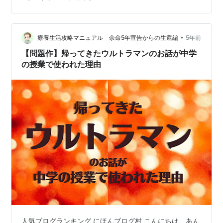
戦う場面が撮影されています。しかし、商売上の理由も
あってデザインが変更され、今の姿になりました。 『ウ
ルトラマンA』第14話のナレーション、および劇中での北
斗…
•
療養生活攻略マニュアル 余命5年宣告からの生還編
5年前
【問題作】帰ってきたウルトラマンのお話が中学
の授業で使われた理由
人気ブログランキング にほんブログ村 こんにちは、あん