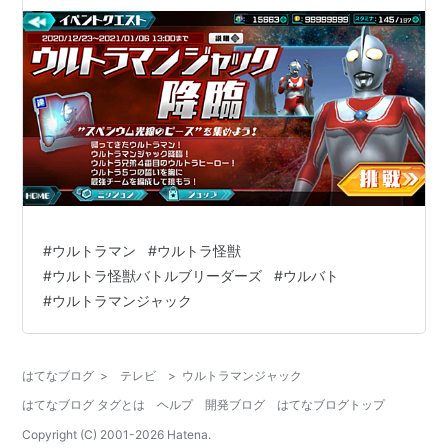
#
ウルトラマン
#
ウルトラ怪獣
#
ウルトラ怪獣バトルブリーダーズ
#
ウルバト
#
ウルトラマンジャック
はてなブログ
>
テレビ
>
ウルトラマンジャック
はてなブログ タグとは
ヘルプ
開発ブログ
はてなブログトップ
Copyright (C) 2001-
2026
Hatena.