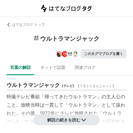
はてなブログ トップ
ウルトラマンジャック
このタグでブログを書く
言葉の解説
ネットで話題
関連ブログ
ウルトラマンジャック
(
テレビ
)
【
うるとらまんじゃっく
】
特撮テレビ番組「帰ってきたウルトラマン」の主人公の
こと。放映当時は一貫して「ウルトラマン」として扱わ
れた。その後、1972年にテレビ放映された「ウルトラ
解説の続きを読む
マンA」では1966年放映の「ウルトラマン」と区別する
ために「ウルトラマンII世」と呼ばれていた。1984年に