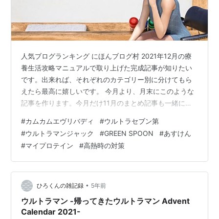
人気ブログランキング にほんブログ村 2021年12月の療
養生活攻略マニュアルで取り上げた完成記事が知りたい
です。出来れば、それぞれのカテゴリー別に分けてもら
えたら最高に嬉しいです。 今月より、月末にこのような
記事を作ります。今月だけ11月のまとめ記事も一緒にな
ってますが、2022年からは毎月こういう場を設けます。
#
カムカムエヴリバディ
#
ウルトラセブン第
この記事でわかる事 11~12月のその他のまとめ記事 11～
#
ウルトラマンジャック
#
GREEN SPOON
#
あすけん
12月のドラマ・特撮のまとめ記事 11～12月のダイエッ
#
マイプロテイン
#
高熱時の対策
ト・フィットネス系のまとめ記事 この記事を書いてる人
療養生活攻略マニュアルのスタイル 11月より、このブロ
グでは 更に詳しい情報を発信したくて 週末～月曜日はド
ラマ…
•
ひろくんの雑記録
5年前
ウルトラマン -帰ってきたウルトラマン Advent
Calendar 2021-