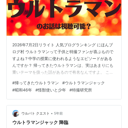
2026年7月2日リライト 人気ブログランキング にほんブ
ログ村 ウルトラマンって子供と特撮ファンが喜ぶもので
すよね？中学の授業に使われるようなエピソードがある
んですか？ 帰ってきたウルトラマンは、実はあまりにも
重いテーマを扱った話があるので有名なんですよ。 こん
な事がわかります 問題作と言われる帰ってきたウルトラ
#
帰ってきたウルトラマン
#
ウルトラマンジャック
マンのお話とは？ 問題作と言われる帰ってきたウルトラ
#
昭和46年
#
怪獣使いと少年
#
特撮研究所
マンのお話のあらすじは？ 中学校の授業にも使われたウ
ルトラマンのお話は視聴可能なのか？ この記事を書いて
る人 帰ってきたウルトラマンとは？ 帰ってきたウルトラ
マンは、 ウルトラマンやウルトラセブンが 再放送される
•
ウルバト クエスト
5年前
事によって 怪獣ブー…
ウルトラマンジャック 降臨