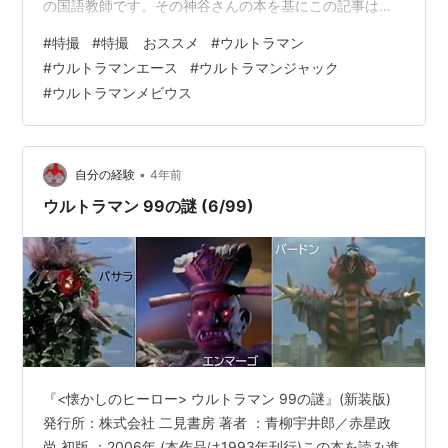
の国語教師です。その神谷さんの本を基にこの記事は構
成されてます。 ポイント！ 神谷和宏さんは現役の中学教
#
特撮
#
特撮 おススメ
#
ウルトラマン
師 過去にウルトラマンのお話を授業に使った経験あり 大
#
ウルトラマンエース
#
ウルトラマンジャック
学でのウルトラマンを使っての講義経験もあり この記事
#
ウルトラマンメビウス
は神谷さんの本をベースに深掘りしていきます 参考文献
ウルトラマン 「正義の哲学」 (朝日文庫) 作者:神谷和宏
朝日新聞出版 Amazon この記事でわかる事 中学校の授業
で使われ…
•
自分の経験
4年前
ウルトラマン 99の謎 (6/99)
『<懐かしのヒーロー> ウルトラマン 99の謎』(新装版)
発行所：株式会社 二見書房 著者 ：青柳宇井郎／赤星政
尚 初版 ：2006年 (本作品は1993年刊行)この本を読み進