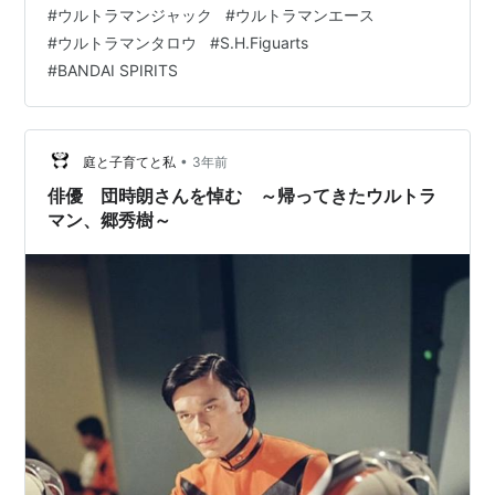
#
ウルトラマンジャック
#
ウルトラマンエース
ン』可動フィギュア【バンダイ】 【Amazon】
#
ウルトラマンタロウ
#
S.H.Figuarts
S.H.Figuarts『ウルトラマン（Aタイプ）』可動フィギュ
#
BANDAI SPIRITS
ア【バンダイ】 【再販】S.H.Figuarts『ウルトラマン』
可動フィギュア【バンダイ スピリッツ…
•
庭と子育てと私
3年前
俳優 団時朗さんを悼む ～帰ってきたウルトラ
マン、郷秀樹～