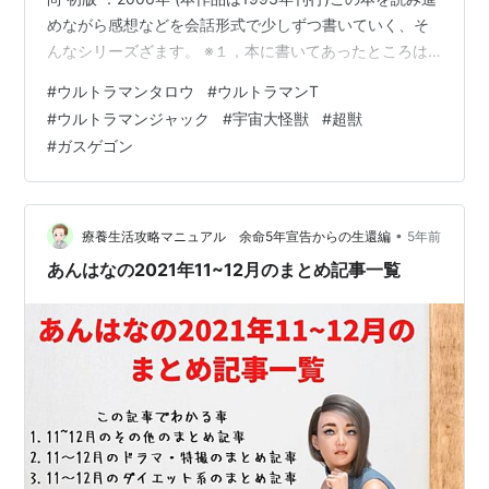
めながら感想などを会話形式で少しずつ書いていく、そ
んなシリーズざます。 ※１，本に書いてあったところは
太字にしてあります。 ※２，文章は完璧な引用ではあり
#
ウルトラマンタロウ
#
ウルトラマンT
ません。 Ｐ．３１～ >ジャックからタロウへ『ウルトラ
#
ウルトラマンジャック
#
宇宙大怪獣
#
超獣
マンT』ハイジャック事件 いきなり物騒な文章ぶっこん
#
ガスゲゴン
できましたね（笑>『ウルトラマンT』放送開始前の円谷
プロのラインナップを見ると、 「ウルトラマンタロウ」
は1973年の作品だからそのあたりの時代だよな。 その時
代…
•
療養生活攻略マニュアル 余命5年宣告からの生還編
5年前
あんはなの2021年11~12月のまとめ記事一覧