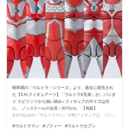
昭和期の「ウルトラ・シリーズ」より、過去に発売され
た【S.H.フィギュアーツ】「ウルトラ6兄弟」が、バンダ
イ スピリッツから揃い踏み♪ フィギュアのサイズは共
に、 ノンスケールの全高：約15cm。 【再販】
S.H.Figuarts『ウルトラマン』可動フィギュアは、バンダ
イ スピリッツより2024年06月発売の予定です♪
#
ウルトラマン
#
ゾフィー
#
ウルトラセブン
【Amazon】S.H.Figuarts（真骨彫製法）『ウルトラマ