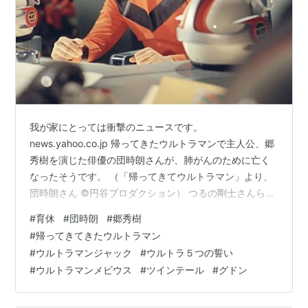
我が家にとっては衝撃のニュースです。
news.yahoo.co.jp 帰ってきたウルトラマンで主人公、郷
秀樹を演じた俳優の団時朗さんが、肺がんのために亡く
なったそうです。 （「帰ってきてウルトラマン」より、
団時朗さん ©円谷プロダクション） つるの剛士さんら、
歴代のウルトラマン主演の俳優さんからも追悼のコメン
#
育休
#
団時朗
#
郷秀樹
トが次々と出されています。 うちの長男は今でこそ、ウ
#
帰ってきてきたウルトラマン
ルトラマンデッカーやウルトラマンゼロなど、ニュージ
#
ウルトラマンジャック
#
ウルトラ５つの誓い
ェネレーションズを中心に見ていますが、最初に見たウ
#
ウルトラマンメビウス
#
ツインテール
#
グドン
ルトラマンは、なにを隠そう、「帰ってきたウルトラマ
ン」でした。 ©円谷プロダクション 私にとっても、初め