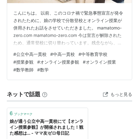
こんにちは。 以前、このコロナ禍で緊急事態宣言が発令
されたために、娘の学校で分散登校とオンライン授業が
併用されたお話をさせていただきました。 mamatomo-
zero.com mamatomo-zero.com 今は宣言が解除された
ため、通常登校に切り替わっています。残念ながら、そ
の他行事は中止になってしまったり、形態を変えて行わ
#
公立中高一貫校
#
中高一貫校
#
中等教育学校
れていますね。 授業参観も同様で、1学期も2学期も観覧
#
授業参観
#
オンライン授業参観
#
オンライン授業
形式ではなく、オンラインとなりました。 1学期は、初め
#
数学教師
#
数学
ての試みとはいえ、かなりお粗末で…最初の15分以上繋
がらず、ようやく繋がったと思っても、途切れ途切れ
で、画像も悪くほとんど何が起こっているのか分からな
ネットで話題
もっと見る
いほどで…
6
ブックマーク
娘が通う公立中高一貫校にて【オンラ
イン授業参観】が開催されました！観
た感想は… - ママ友ゼロ母日記