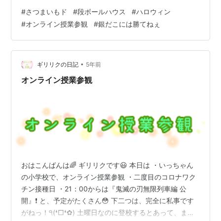
中）が入り、 翌月曜日も立ち合いやらなんやらで仕事を
#
さつまいもド
#
段ボールハウス
#
ハロウィン
していたんです。（シルバーウィークも関係なし） もち
#
オンライン授業参観
#
銀だこには勝てねぇ
ろん仕事をしているパパが大変なのはわかるんだけど、
毎週毎週日曜日に子供たちと１日過ごすのしんどーーー
ーい( ;∀;) やっぱり大人２人いるのと１人で見るのは労力
が全然違うのですよ。 仕事の忙しさも相まってなんとも
•
ギリリクの日記
5年前
余裕のない９月でございま…
オンライン授業参観
おはこんばんは🌈 ギリリクです😃 本日は ・いっちゃん
の小学校で、オンライン授業参観 ・二度目のコロナワク
チン接種日 ・21：00からは『鬼滅の刃無限列車編 公
開』❗️ と、予定がたくさん😳 下二つは、完全に私事です
がねっ！੧(❛□❛✿) 土曜日なのに登校するとあって、まぁ