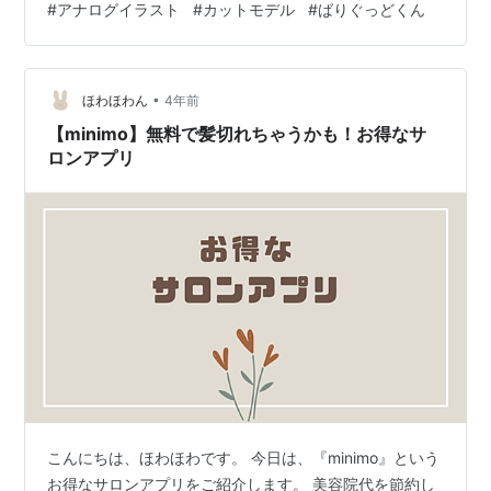
#
アナログイラスト
#
カットモデル
#
ばりぐっどくん
トモデルってあるよね？無料で、最後はベテランの方に
仕上げてもらえるのよね？」と。 カットモデルは、見習
い流の美容師さんが髪を切る練習をするための練習台で
•
す。 「聖☆おにいさん」で出て来たときはかなりの好待
ほわほわん
4年前
遇でしたが…。 正直、ブッタが受けていた「マッサージ
【minimo】無料で髪切れちゃうかも！お得なサ
の練習」受けてみたい！！！良いなぁ～！！…
ロンアプリ
こんにちは、ほわほわです。 今日は、『minimo』という
お得なサロンアプリをご紹介します。 美容院代を節約し