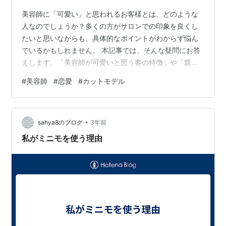
美容師に「可愛い」と思われるお客様とは、どのような
人なのでしょうか？多くの方がサロンでの印象を良くし
たいと思いながらも、具体的なポイントがわからず悩ん
でいるかもしれません。 本記事では、そんな疑問にお答
えします。「美容師が可愛いと思う客の特徴」や「親し
くなる方法」を中心に、好印象を与えるための具体的な
#
美容師
#
恋愛
#
カットモデル
アプローチを紹介します。 この記事を読むことで、美容
師に好かれるためのポイントや、恋愛に発展する可能性
を高めるテクニックがわかります。 1. 美容師が可愛いと
•
思う客の特徴 1.1 髪型や身だしなみが整っている 1.2 自然
sahya8のブログ
3年前
な笑顔と人当たりの良さ 1.3 良い香りや清潔感 2. 美容師
私がミニモを使う理由
に好かれるため…