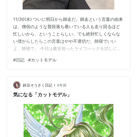
11/30(水) ついに明日から師走だ。師走という言葉の由来
は、僧侶のような普段落ち着いている人も走り回るほど
忙しいから、ということらしい。でも絶対忙しくならな
い僕からしたらこの言葉はやや不適切だ。師寝でいい
よ、師寝で。 今日は最近知ったライフハックを試しに美
容室へ行ってきた。それは「カットモデルやったら美容
#
日記
#
カットモデル
室代浮くんじゃね！？」説である。ココ最近になって髪
型をいじろうとしている僕としては、美容室に行く頻度
と一回あたりの料金は無視できない存在になってきてい
•
る。（関連？記事↓） news.mynavi.jp さて、そうなると
鈴豆そうさく日記
4年前
こちらの望みは「質を変えずにできるだけ値段を安くす
気になる「カットモデル」
ること」だ。そんで、ど…