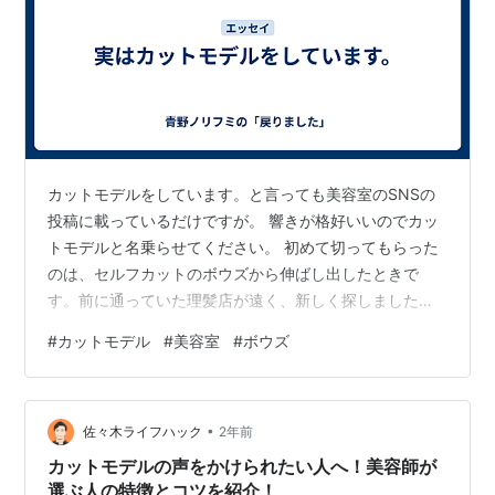
カットモデルをしています。と言っても美容室のSNSの
投稿に載っているだけですが。 響きが格好いいのでカッ
トモデルと名乗らせてください。 初めて切ってもらった
のは、セルフカットのボウズから伸ばし出したときで
す。前に通っていた理髪店が遠く、新しく探しました。
家から一番近くの美容室では、髪が短すぎるという理由
#
カットモデル
#
美容室
#
ボウズ
で断られてしまいました。 今通っている美容室が、スー
パーの近くにあったのを思い出し、短くても大丈夫だと
言うのでお願いすることに。それから５年ほど通ってい
•
ます。ここは担当してくれるスタッフさんは毎回違いま
佐々木ライフハック
2年前
すが、カルテに細かく書いてあるようで、「前回より、
カットモデルの声をかけられたい人へ！美容師が
この辺を短くお願いします」とかで通じるのです…
選ぶ人の特徴とコツを紹介！