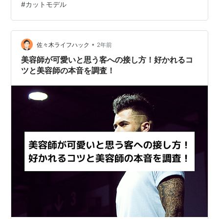
#
カットモデル
さらに、声をかけられやすくなるコツや、カットモデル
を体験する際のメリットと注意点も解説します。カット
モデルに興味がある方は、ぜひ参考にしてみてくださ
•
い！ 1. カットモデルとは？美容師が求める人物像 1-1. サ
佐々木ライフハック
2年前
ロンモデルとの違い 1-2. 美容師がカットモデルを探す理
美容師が可愛いと思う客への接し方！好かれるコ
由 2. カットモデルに声を…
ツと美容師の本音を調査！