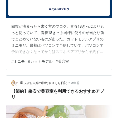
回数が溜まったら書く方のブログ。青春18きっぷよりも
っと使っていて、青春18きっぷ同様に使うのが当たり前
でまとめていないものがあった。カットモデルアプリの
ミニモだ。最初はパソコンで予約していて、パソコンで
予約できなくなってからはスマホのアプリから予約する
ようになりその際にアカウントを変えたため、今までに
#
ミニモ
#
カットモデル
#
美容室
何回使ったか分からない。とにかくミニモが出てきてか
らは2カ月半くらい経つとミニモを使っていて、ミニモ以
外で髪を切ることはない。そんな私がミニモを使う理由
•
をまとめたい。 1. 無料で髪を切ってもらえる。 実家にい
崖っぷち夫婦の節約やりくり日記
3年前
たときからカットモデル募集と書いてある美容室があれ
【節約】格安で美容室を利用できるおすすめアプ
ば行っており、それ以外のときは100…
リ