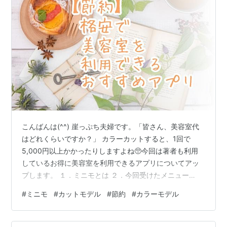
こんばんは(^^) 崖っぷち夫婦です。「皆さん、美容室代
はどれくらいですか？」 カラーカットすると、1回で
5,000円以上かかったりしますよね🥺今回は著者も利用
しているお得に美容室を利用できるアプリについてアッ
プします。 １．ミニモとは ２．今回受けたメニュー
１．ミニモとは ミニモとは、格安料金で美容室やマツエ
#
ミニモ
#
カットモデル
#
節約
#
カラーモデル
クなどを受けられるアプリです。 美容師やアイリストの
技術を磨くためのモデルをしたり等するため、格安料金
で受けられます。メリット・デメリットについて、下記