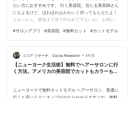
たい方におすすめです。 行く美容院、当たる美容師さん
にもよるけど、ほわほわはかわいく切ってもらえたよ！
よかったら、最後まで見て行かれて下さいね。 お得に髪
を切りたい！ minimoがおすすめ！ minimoの特徴は？ さ
#
サロンアプリ
#
美容院
#
無料カット
#
カットモデル
っそく美容院に行ってみた 1件目の美容院 2件目の美容院
3件目の美容院 4件目の美容院 お得に髪を切りたい！ あ
る日のこと。 ほわほわは、うずうずしていた。 髪の毛切
•
りたいな〜 特に髪の長さで困っているわけではないけ
ココア リサーチ Cocoa Research
4年前
ど、無性に切りたくなる時がある。 ほわほわは、美容…
【ニューヨーク生活術】無料でヘアーサロンに行
く方法。アメリカの美容院でカットもカラーも無
料！