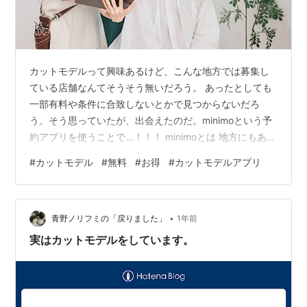
カットモデルって興味あるけど、こんな地方では募集し
ている店舗なんてそうそう無いだろう。 あったとしても
一部有料や条件に合致しないとかで見つからないだろ
う。そう思っていたが、出会えたのだ。minimoという予
約アプリを使うことで…！！！ minimoとは 地方にもあ
る！モデル募集 入店から退店までの流れ 入店 ヒアリン
#
カットモデル
#
無料
#
お得
#
カットモデルアプリ
グ 施術 おや？ 退店 体験して感じたメリット・デメリッ
ト メリット デメリット こだわりないならメリット大
•
青野ノリフミの「戻りました」
1年前
実はカットモデルをしています。