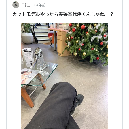
•
に記してみました。◆メリット ・格安料金で受けられる
日記。
4年前
・内容によっては無料で受けられるものもある ・先輩ス
カットモデルやったら美容室代浮くんじゃね！？
タッフが最後チェックしてくれ…