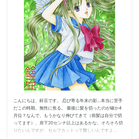
こんにちは、鈴豆です。 忍び寄る年末の影…本当に苦手
だこの時期。無性に焦る。 最後に髪を切ったのが確か4
月位？なんで、もうかなり伸びてきて（前髪は自分で切
ってます）、肩下20センチ以上はあるかな。そろそろ切
りたいんですが、セルフカットって難しいんですよ
ね…。後の掃除も大変だし。 そこで、「そういえばカッ