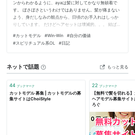
ンからわかるように、ayaは髪に対してかなり無頓着で
す。 ぼさぼさというわけではありません。髪が痛まない
よう、身だしなみの観点から、日頃のお手入れはしっか
りしています。 だけどヘアセットは壊滅的。。。 結ばな
いと広がって収拾がつかないため、一つに結ぶorハーフ
#
カットモデル
#
Win-Win
#
自分の価値
アップで毎日過ごしています。 いつも同じ髪型だとおも
#
スピリチュアル系OL
#
日記
しろくないので、たまにアレンジに挑戦するのですが、
簡単アレンジのはずの“くるりんぱ”でさえなぜか上手くい
かず、髪が浮いて頭の形が変に・・・結果、アレンジを
ネットで話題
もっと見る
諦めて結ぶだけに。 上手くできない＝ヘアセットが楽し
くないので、自然、髪の優先順位…
44
22
ブックマーク
ブックマーク
カットモデル 募集 | カットモデルの募
【無料で髪を切れる】
集サイトはChoiStyle
ヘアモデル募集サイト超
ろぐ