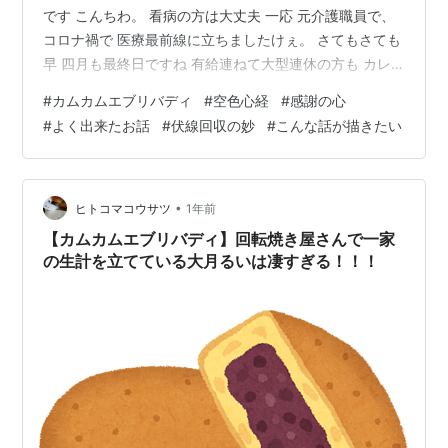
です こんちわ。 看病の方は大丈夫 一応 元介護職員で、
コロナ禍で 医療最前線に立ちましたけぇ。 さてもさても
早 四月も最終日ですね 有給連ねて大型連休の方も カレ
ンダ通りの方も なんや 知らんうちに四月も終わり。 あ
#
カムカムエブリバディ
#
空色心経
#
感謝の心
たしのリタイヤ生活も一年過ぎて 二年目に突入です ああ
#
よく出来たお話
#
伏線回収の妙
#
こんな話が描きたい
恐ろしい。 さて コロナの2号くんが心配で 何処にもいけ
ず。お家にいるあたしは 母屋の掃除もしないといけない
んすが お方様が今日は職安の失業認定日で 帰宅が遅くな
るんで、まぁお帰りになってからで ええどっしゃ…
•
ヒトコマコウサツ
1年前
【カムカムエブリバディ】回転焼き屋さんで一家
の生計を立てている大月るいは凄すぎる！！！