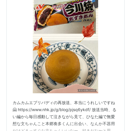
カムカムエブリバディの再放送、本当にうれしいですね
🤗 https://www.nhk.jp/g/blog/pjsq6ykdf/ 放送当時、る
い編から毎日感動して泣きながら見て、ひなた編で無愛
想な文ちゃんこと本郷奏多くんに出会い、なんか不器用
だけどまっすぐな文ちゃんいいなー、好きだな〜と思っ