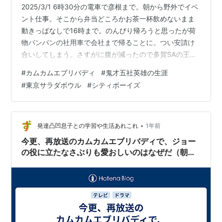
2025/3/1 6時30分の電車で彦根まで。朝から野外でイベ
ント仕事。そこから弁当どころかお茶一杯飲めないまま
動きっぱなしで16時まで。のんびり帰ろうと思ったが荷
物パンパンの社用車で会社まで帰ることに。つい安請け
合いしてしまう。さすがに腹が減ったので多賀SAの王将
でさくっと天津飯食って一人高速を飛ばす。あと5Kmで
#
カムカムエブリバディ
#
鬼才五社英雄の生涯
大津インターというところで事故が発生。側道をパトカ
#
東京サラダボウル
#
シティボーイズ
ーが何台か通り過ぎる。結局最後の5kmに30分かかって
到着。会社に車戻して、徒歩25分で帰宅。結局帰り着い
たのは7時前。スマートウォッチの万歩計は実に2万8千
歩！ 夜、NHK+で今週の「カムカムエブリバディ」観て
•
発達凸凹息子との学習や生活あれこれ
1年前
ほっこり。ひなた小学…
今更、再放送のカムカムエブリバディで、ジョー
の役に立たなさぶりも愛おしいのはなぜだ（朝ド
ラについて熱く語るの巻）