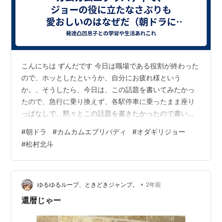
こんにちは ずんだです 今日は職場である役割が終わった
ので、ホッとしたというか、自分にお疲れ様という
か。、そうしたら、今日は、この話題を書いてみたかっ
たので、急行に乗り換えず、各駅停車に乗ったまま座り
っぱなしで、黙々とこの話題を書きたかったので書いて
みた。朝ドラの、カムカムエブリバディの再放送を見
#
朝ドラ
#
カムカムエブリバディ
#
オダギリジョー
て、このドラマ好きだったんだなと改めてかみしてめて
#
松村北斗
見ている。 3人の女性主人公が、それぞれの時代を懸命
に生きていく物語で、一人目の安子は戦前から戦後二人
目の安子の子供のるいは、終戦少し前に生まれその後
を。3人目のひなたは高度成長期ぐらいか私、この藤本有
•
ゆるゆるループ、ときどきジャンプ。
2年前
紀という人の脚本、好きなのかも確か、ちりとてちん
還暦じゃー
も…