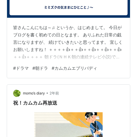
皆さんこんにちは～♫ というか、はじめまして。 今日が
ブログを書く初めての日となます。 ありふれた日常の戯
言になりますが、 続けていきたいと思ってます。 宜しく
お願いしますね！ ＋＋＋＋👍＋＋👍＋＋👍＋＋👍＋＋👍
＋＋👍＋＋＋＋ 朝ドラ(ＮＨＫ朝の連続テレビ小説)で
2021年に流されていた 「カムカムエヴリバディ」が次週
#
ドラマ
#
朝ドラ
#
カムカムエブリバディ
より再放送されますね～ あたしゃ昔っから朝ドラのファ
ンでずっと見てきていますが、 「カムカムエブリバデ
ィ」は良かった～ほんと良かった！ 皆さんそう思いませ
•
んでした？ 上白石萌音ちゃん、深津絵里さん、川栄李奈
momo’s diary
2年前
ちゃんが 母、娘、孫の三代１００年(大正～令和)につな
祝！カムカム再放送
がる主人公を演じてい…