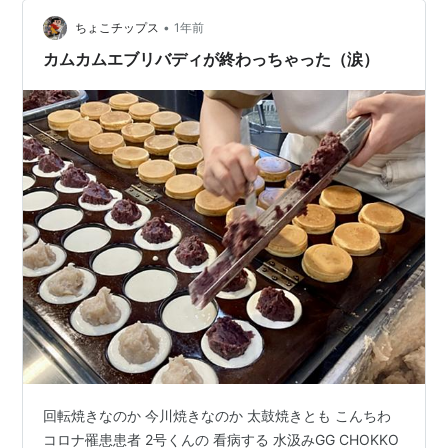
•
ちょこチップス
1年前
カムカムエブリバディが終わっちゃった（涙）
回転焼きなのか 今川焼きなのか 太鼓焼きとも こんちわ
コロナ罹患患者 2号くんの 看病する 水汲みGG CHOKKO