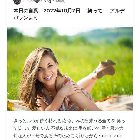
をラジオ英語講座とジャズと時代劇と共に生きた母娘孫
•
F-Garage’s blog
4年前
三代…
本日の言葉 2022年10月7日 ”笑って” アルデ
バランより
きっといつか儚く枯れる花 今、私の出来うる全てを 笑っ
て笑って 愛しい人 不穏な未来に 手を叩いて 君と君の大
切な人が幸せであるそのために 祈りながら sing a song