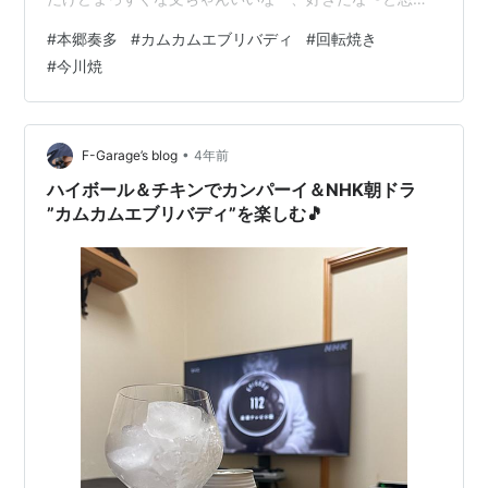
ていたところでのあさイチでご本人登場！ まさかの（失
#
本郷奏多
#
カムカムエブリバディ
#
回転焼き
礼💦）謙虚で爽やかで頭の良さも垣間見えつつ可愛さも
#
今川焼
ある、魅力しかない本郷奏多くん、何者！？ 前から知っ
てる本郷くんのイメージと全然違うんだけど、どういう
こと〜！？ とびっくりして心を鷲掴みにされました❣️ そ
こからは完全に沼って今に至ります😊 カムカムは、本…
•
F-Garage’s blog
4年前
ハイボール＆チキンでカンパーイ＆NHK朝ドラ
”カムカムエブリバディ”を楽しむ🎵