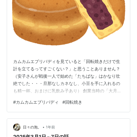
カムカムエブリバディを見ていると「回転焼きだけで生
計を立てるってすごくない？」と思うことありません？
（安子さんが戦後一人で始めた「たちばな」はかなり壮
絶でした・・・旦那なしカネなし、小豆を手に入れるの
も精一杯、おまけに乳飲み子あり） 創業当時の「大月」
は本当に自宅兼回転焼き屋でしたが、年月が経つにつれ
#
カムカムエブリバディ
#
回転焼き
「立派な看板」「大月とプリントされた紙袋」など設備
投資もできているのを見ると「経営が順風満帆」だと分
かります。 回転焼き「大月」を2世代に渡って経営をし
•
ている。成功の秘訣はたちばな時代から受け継がれた
日々の泡。
1年前
「あんこのおまじない」だろう」プロジェクトXで取り上
2025年3月1日～7日の話。