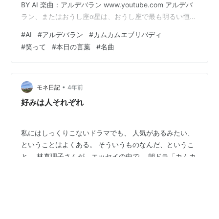
BY AI 楽曲：アルデバラン www.youtube.com アルデバ
ラン、またはおうし座α星は、おうし座で最も明るい恒星
で全天21の1等星の1つ。 冬のダイヤモンドを形成する恒
#
AI
#
アルデバラン
#
カムカムエブリバディ
星の1つでもある。 惑星探査機パイオニア10号は現在、
#
笑って
#
本日の言葉
#
名曲
おおよそ、アルデバランの方向へ飛行を続けているが、
アルデバランに最接近するのは約200万年後と考えられ
ている。 アラビア語では「後に続くもの」という意味。
輝く星にも終わりがあるように、、生…
•
モネ日記
4年前
好みは人それぞれ