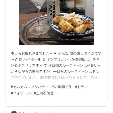
本日もお疲れさまでした～★ そんな 僕の癒しタイムです
～🎵 🍺 ハイボール ＆ オツマミというか晩御飯は、チキ
ン＆ポテサラです～ で 休日朝のルーティーンは朝食いた
だきながらの映画ですが、平日夜のルーティーンはドラ
マでございます。 20時前後にジムへ行きまして、スッキ
リしてからのお楽しみなんです～★ 今日はコレ
#
カムカムエブリバディ
#
NHK朝ドラ
#
ドラマ
www.youtube.com 『カムカムエヴリバディ』NHKが
#
ハイボール
#
上白石萌音
2021年11月1日から2022年4月8日まで放送された「連続
テレビ小説」第105作。 原作脚本・藤本有紀。 岡山・大
阪・京都を舞台として大正・昭和・平成・令和の四時代