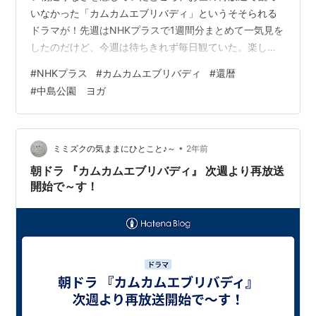
いなかった「カムカムエブリバディ」というそそられる
ドラマが！先週はNHKプラスで1週間分まとめて一気見を
したのだけど、今週は待ちきれず毎日観ていた。楽しみ
が1つ増えました。 今年も誕生日がやってきた 雪降りま
#
NHKプラス
#
カムカムエブリバディ
#
還暦
した 今年も誕生日がやってきた 11月が終わってしまう
#
中島公園 ヨガ
～!!色々なことに右往左往している間に先日誕生日がやっ
てきてしまい、何とわたくし還暦を迎えました～♪こんな
未熟な60歳でいいのでしょうか…還暦だとはちょっと恥
ずかしくて言えないくらい、あまりに不相応な出で立ち
•
ミミズクの気ままにひとこと♪～
2年前
と内面はどうしたものかと…。 …
朝ドラ 『カムカムエブリバディ』 次週より再放送
開始で～す！