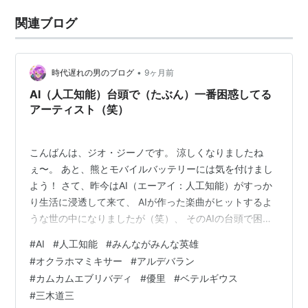
関連ブログ
•
時代遅れの男のブログ
9ヶ月前
AI（人工知能）台頭で（たぶん）一番困惑してる
アーティスト（笑）
こんばんは、ジオ・ジーノです。 涼しくなりましたね
ぇ〜。 あと、熊とモバイルバッテリーには気を付けまし
よう！ さて、昨今はAI（エーアイ：人工知能）がすっか
り生活に浸透して来て、 AIが作った楽曲がヒットするよ
うな世の中になりましたが（笑）、 そのAIの台頭で困惑
しているアーティストの方々も多い事でしょう。 その中
#
AI
#
人工知能
#
みんながみんな英雄
でも特に困惑しているであろうアーティストは、 シンガ
#
オクラホマミキサー
#
アルデバラン
ーソングライターでラッパーでもあるAI（アイ）さんだ
#
カムカムエブリバディ
#
優里
#
ベテルギウス
と思います（苦笑）。 今やAI（エーアイ）が作詞作曲し
#
三木道三
歌うような時代ですからねw AI（アイ）