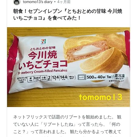
ル、タンパク質など…
•
tomomo13’s diary
4ヶ月前
朝食！セブンイレブン『とちおとめの甘味 今川焼
いちごチョコ』を食べてみた！
ネットフリックスで話題のリブートを観始めました。 観
ていない人に「リブートしたね」って言ったら、「何の
こと？」って言われました。 観たら分かるよって教えて