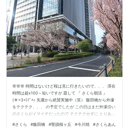
🌸🌸🌸 時間はないけど桜は見に行きたいので、、、 滞在
時間は超x100～短いですが 題して 『 さくら朝活 』
(☆>3<)ﾌﾞﾊ♪ 先週から絶賛実施中（笑） 飯田橋から外濠
をテクテク、、、 の予定でしたが この日はまだ外濠沿い
のさくらがイマイチだったので テクテクせずに とりあえ
ずテラス前の写真をパシャる🌸 この木はホント、、、 い
#
さくら
#
飯田橋
#
聖蹟桜ヶ丘
#
今川焼
#
さくらあん
い感じに咲いてまして～ 同じような写真を何枚もパシャ