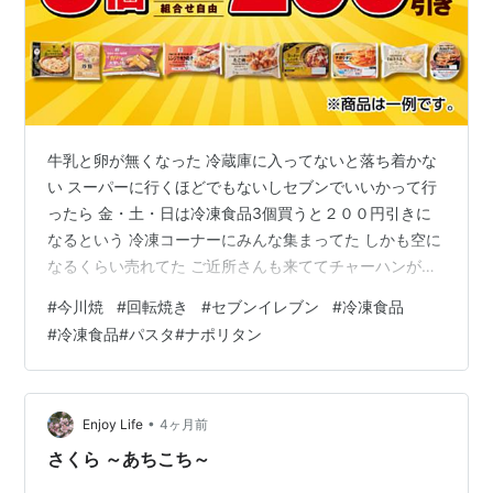
牛乳と卵が無くなった 冷蔵庫に入ってないと落ち着かな
い スーパーに行くほどでもないしセブンでいいかって行
ったら 金・土・日は冷凍食品3個買うと２００円引きに
なるという 冷凍コーナーにみんな集まってた しかも空に
なるくらい売れてた ご近所さんも来ててチャーハンがお
ススメとの事 でチャーハンを２個と今川焼を購入 我が家
#
今川焼
#
回転焼き
#
セブンイレブン
#
冷凍食品
小腹が減った時用に冬場は冷凍庫に回転焼を常備してい
#
冷凍食品#パスタ#ナポリタン
て大好き セブンの今川焼は初めて よく見るとこれ販売者
も製造所も一緒なんです でも味は微妙に違っていて 大き
さも１０gくらい違う 左：回転焼き右：今川焼 あんこも
違うような・・・ パッケージによって大きさや味変えて
•
Enjoy Life
4ヶ月前
いるんですね🐶好きよ…
さくら ～あちこち～