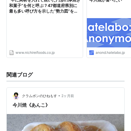
和菓子”を何と呼ぶ？47都道府県別に
最も多い呼び方を示した“勢力図”を発
表 最多勢力は「今川焼」で19エリア
制覇、九州は「回転焼き」が全県制覇
- お知らせ - 冷凍食品・冷凍野菜はニ
チレイフーズ
www.nichireifoods.co.jp
anond.hatelabo.jp
関連ブログ
•
クラムボンのひねもす
2ヶ月前
今川焼《あんこ》