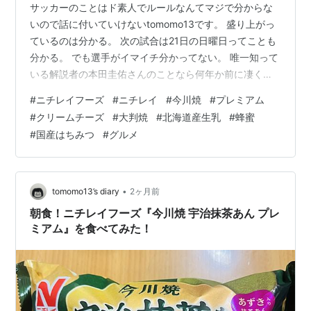
サッカーのことはド素人でルールなんてマジで分からな
いので話に付いていけないtomomo13です。 盛り上がっ
ているのは分かる。 次の試合は21日の日曜日ってことも
分かる。 でも選手がイマイチ分かってない。 唯一知って
いる解説者の本田圭佑さんのことなら何年か前に凄く話
題になったので「本田△ですよね～」って言ったら
#
ニチレイフーズ
#
ニチレイ
#
今川焼
#
プレミアム
「ふ、古い、10年以上前だよ」って笑われてしまった。
#
クリームチーズ
#
大判焼
#
北海道産生乳
#
蜂蜜
サッカーはそれくらい疎いです。笑 朝食 ニチレイフーズ
#
国産はちみつ
#
グルメ
『今川焼 クリームチーズ プレミアム』です。 日曜日に
特売だったから買っておいたもの。 このシリーズの今川
焼は本当に美味しい。 出来るだけ全種類制覇したいとこ
ろ。 ただ、太らないよ…
•
tomomo13’s diary
2ヶ月前
朝食！ニチレイフーズ『今川焼 宇治抹茶あん プレ
ミアム』を食べてみた！