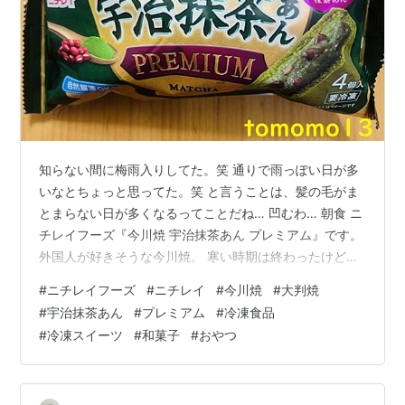
知らない間に梅雨入りしてた。笑 通りで雨っぽい日が多
いなとちょっと思ってた。笑 と言うことは、髪の毛がま
とまらない日が多くなるってことだね… 凹むわ… 朝食 ニ
チレイフーズ『今川焼 宇治抹茶あん プレミアム』です。
外国人が好きそうな今川焼。 寒い時期は終わったけど、
たまに食べたくなる。 冷凍品だといつでも食べられるの
#
ニチレイフーズ
#
ニチレイ
#
今川焼
#
大判焼
で嬉しいですよね。 リンク 『今川焼 宇治抹茶あん プレ
#
宇治抹茶あん
#
プレミアム
#
冷凍食品
ミアム』は沖縄県産黒糖の【黒糖蜜】を加えた生地と中
#
冷凍スイーツ
#
和菓子
#
おやつ
のあんの両方に宇治抹茶を練り込んだ贅沢な今川焼で
す。 税込み322円。 裏面。 製造者はニチレイフーズ。
原材料は皮、抹茶あん。 着色料にはビタミン、ミネラ