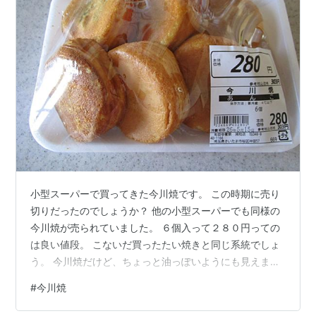
小型スーパーで買ってきた今川焼です。 この時期に売り
切りだったのでしょうか？ 他の小型スーパーでも同様の
今川焼が売られていました。 ６個入って２８０円っての
は良い値段。 こないだ買ったたい焼きと同じ系統でしょ
う。 今川焼だけど、ちょっと油っぽいようにも見えま
す。 外側が良く焼けているとも言えますな。 中の餡子は
#
今川焼
粒あんです。 皮部分も中はフワッと感があります。 う
ん、これはなかなかのお買い得品でしたね。 残った分は