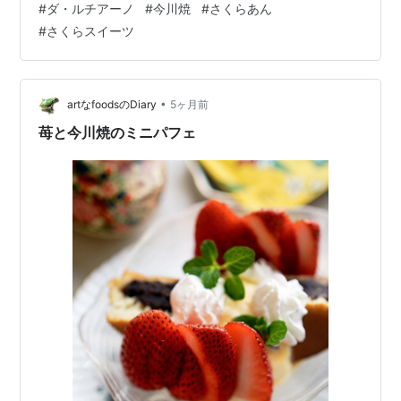
#
ダ・ルチアーノ
#
今川焼
#
さくらあん
人)*☆ 焼きたてだったこともあり ウマさ倍増！！！ この
#
さくらスイーツ
日もやっぱり激ウマだった⁽⁽٩(◍>ᗜ<◍)۶⁾⁾ 財力があった
ら10本くらい食べたかったじょ（大爆） その後、、、 チ
ャンスとばかりにタカシマヤに…
•
artなfoodsのDiary
5ヶ月前
苺と今川焼のミニパフェ