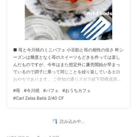
■ 苺と今川焼のミニパフェ 小豆餡と苺の相性の佳さ 昨シ
ーズンは幾度となく苺のスイーツもどきを作っては楽し
んだものですが、今年はまた想定外に廉売開始が早まっ
ているので調子に乗って同じことを繰り返しているエロ
おやぢであります。 ご存知の通りズボラ組下部構成員で
あるが故にテマヒマかかったことは一切せず、出来合い
#
苺
#
今川焼
#
パフェ
#
おうちカフェ
のスポンジやパンケーキなどと共に、これまた出来合い
#
Carl Zeiss Batis 2/40 CF
のホイップクリーム、そして一般市販のアイスといった
容易に入手できるものを組み合わせてはマネゴトに走っ
ていると云うのが実情なのですよ。 伊豆産 紅ほっぺ今回
読み込み中…
は大好きな「章姫」ではなく伊豆産の「紅ほっぺ」で
す。これも甘みと酸味のバランスが良く香り…