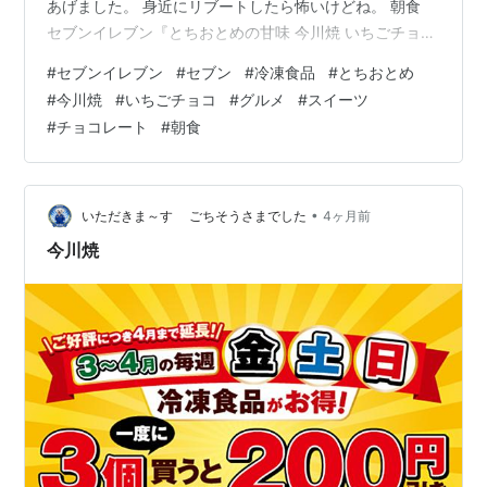
あげました。 身近にリブートしたら怖いけどね。 朝食
セブンイレブン『とちおとめの甘味 今川焼 いちごチョ
コ』です。 セブンイレブンで週末200円引き冷凍食品を3
#
セブンイレブン
#
セブン
#
冷凍食品
#
とちおとめ
個同時に購入すると200円引きとなるセールを実施中。
#
今川焼
#
いちごチョコ
#
グルメ
#
スイーツ
で、どうしても食べたい冷凍食品があって週末にセブン
#
チョコレート
#
朝食
イレブンを何件か回ってやっと見つけました。 この商品
はレア商品だと思います。 『とちおとめの甘味 今川焼
いちごチョコ』はとちおとめいちごの濃縮果汁とチョコ
を組み合わせた濃厚なクリ…
•
いただきま～す ごちそうさまでした
4ヶ月前
今川焼