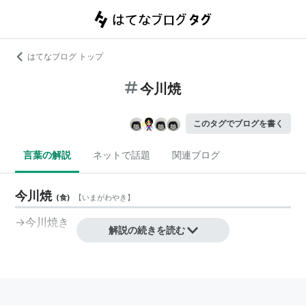
はてなブログ トップ
今川焼
このタグでブログを書く
言葉の解説
ネットで話題
関連ブログ
今川焼
(
食
)
【
いまがわやき
】
→
今川焼き
解説の続きを読む