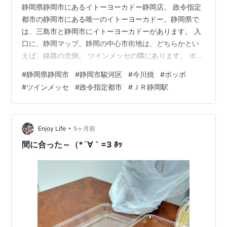
静岡県静岡市にあるイトーヨーカドー静岡店。 政令指定
都市の静岡市にある唯一のイトーヨーカドー。静岡県で
は、三島市と静岡市にイトーヨーカドーがあります。 入
口に、静岡マップ。静岡の中心市街地は、どちらかとい
えば、線路の北側。 ツインメッセの隣にあります。 ポッ
ポ。ライスがあります。これまではなかったような気も
#
静岡県静岡市
#
静岡市駿河区
#
今川焼
#
ポッポ
します。一番、右に、プレミアム醤油らーめん、以前、
#
ツインメッセ
#
政令指定都市
#
ＪＲ静岡駅
千葉の流山で食べました。 銀だこに行列ができることが
あるが、ポッポのたこ焼きもおすすめですよ。 今川焼。
ちなみに、ポッポでは大判焼きといいません。今川藩っ
て、このあたり？。 氷にノミモノといったら、カルピス
•
Enjoy Life
5ヶ月前
ということで、カルピス。まもなく夏で…
間に合った～（*´∀｀=3 ﾎｯ