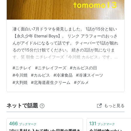
凄く面白い7月ドラマを発見しました。 1話が15分と短い
【永久少年 Eternal Boys】。 リンク アラフォーのおっさ
んがアイドルになるって話です。 ティーバーで1話が観れ
るので15分だけ観てください。 続きの2話が気になりま
す。笑 朝食 ニチレイフーズ『今川焼 カルピス』です。
夏っぽい今川焼、しかも今日は【カルピスの日】。 今川
#
ニチレイ
#
ニチレイフーズ
#
カルピスの日
焼にカルピスのあんが合うのか気になっていた。 熱々で
#
今川焼
#
カルピス
#
冷凍食品
#
冷凍スイーツ
も美味しく食べられるのか… ホットカルピスがあるから
#
大判焼
#
北海道産生クリーム
#
グルメ
大丈夫だと思うはず… リンク 『今川焼 カルピス』はアサ
ヒ飲料のカルピスとコラボした今川焼。 クリームにはカ
ルピスと北海道産生クリームを使用した甘酸っぱくて…
ネットで話題
もっと見る
466
131
ブックマーク
ブックマーク
“中に具材を入れて焼いた円形の厚焼き
今川焼が食べたい