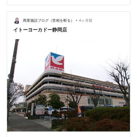
ってしまいましたꉂꉂ(ᵔᗜᵔ*)ｱﾊﾊ 因みに、、、 去年はこの
場所からテクテクしたのですが途中ですっ転び💦 血だら
•
けになり退散したというトラウマが(((;꒪ꈊ꒪;))): テクテク
商業施設ブログ（世相を斬る）
4ヶ月前
はしませんでしたがもちろん足元…
イトーヨーカドー静岡店