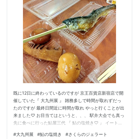
既に12日に終わっているのですが 京王百貨店新宿店で開
催していた『 大九州展 』 雑務多しで時間が取れずだっ
たのですが 最終日間近に時間が取れ やっと行くことが出
来ました♡ お目当てはというと、、、 駅弁大会でも真っ
先に食べに行った鮎屋三代 『 鮎の塩焼き♡ 』 イートイ
ン出来る機会がなかなかないので （ 次回は年明け๐·°
#
大九州展
#
鮎の塩焼き
#
さくらのジェラート
(৹˃ᗝ˂৹)°·๐ ） 絶対に食べなくては！！！ と ☆*(〃▽〃