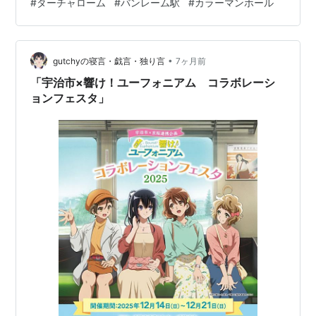
#
ターチャローム
#
バンレーム駅
#
カラーマンホール
同様海には面してませんけど。 立派な帆船が描かれてい
ますが、もちろん現代のものではありません。なお、タ
ーチン川（Maenam Tha Chin、「中国の桟橋」という意
•
味の川）とチャオプラヤー川はこの河口ではマハチャイ
gutchyの寝言・戯言・独り言
7ヶ月前
運河でつながっていて、なおかつチャイナートでチャオ
「宇治市×響け！ユーフォニアム コラボレーシ
プ…
ョンフェスタ」