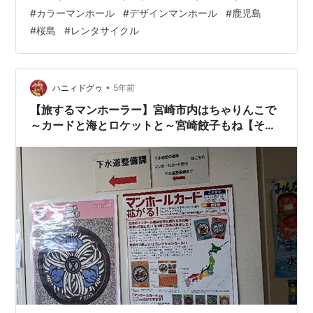
枕崎、その後は未定、そんな大雑把な計画。 鹿児島中央
#
カラーマンホール
#
デザインマンホール
#
鹿児島
辺りでは、マンホールカード。 指宿では、ポケモンマン
#
桜島
#
レンタサイクル
ホール。 枕崎では、マンホールカード。 がお目当てて
す。 あとは、鹿児島県のどこかで御朱印か御城印が貰え
ればラッキーみたいなゆるい…
•
ハニィドグゥ
5年前
【旅するマンホーラー】宮崎市内はちゃりんこで
～カードと海とロケットと～宮崎餃子もね【その
３】