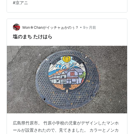
#
京アニ
•
Mon☆Chanがイッチャぉかのぅ？
9ヶ月前
塩のまち たけはら
広島県竹原市。 竹原小学校の児童がデザインしたマンホ
ールが設置されたので、見てきました。 カラーとノンカ