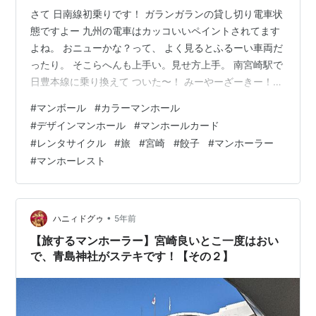
さて 日南線初乗りです！ ガランガランの貸し切り電車状
態ですよー 九州の電車はカッコいいペイントされてます
よね。 おニューかな？って、 よく見るとふるーい車両だ
ったり。 そこらへんも上手い。見せ方上手。 南宮崎駅で
日豊本線に乗り換えて ついた〜！ みーやーざーきー！
いや、さっきからずっと宮崎市内でしたけどね（笑） こ
#
マンボール
#
カラーマンホール
こからはレンタサイクルです！ ですが、 写真撮り忘れま
#
デザインマンホール
#
マンホールカード
した（笑） 代わりにこちら 宮崎っぽーい！ んで、 チャ
#
レンタサイクル
#
旅
#
宮崎
#
餃子
#
マンホーラー
リこいでこいでこいで 来たー！ 宮崎市上下水道局です！
#
マンホーレスト
無事マンホールカードをゲットだぜー！ わーい ここまで
写真無くてね（笑） マンホールカード一直線でした😆 さ
て、マ…
•
ハニィドグゥ
5年前
【旅するマンホーラー】宮崎良いとこ一度はおい
で、青島神社がステキです！【その２】