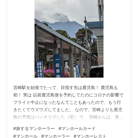
宮崎駅を始発でたって、目指す先は鹿児島！ 鹿児島も
初！ 実は 以前鹿児島便を予約してたのにコロナの影響で
フライト中止になったなんてこともあったので、もう行
きたくてウズウズしてました。 なので、宮崎よりも鹿児
島の予習はバッチリでした（笑） で、 宮崎からは、青春
18きっぷ、5日間かけて東京まで、陸路でのんびり戻りま
#
旅するマンホーラー
#
マンホールカード
す。 その初日は、まず鹿児島中央、そして指宿、さらに
#
マンホール
#
マンホーラー
#
マンホーレスト