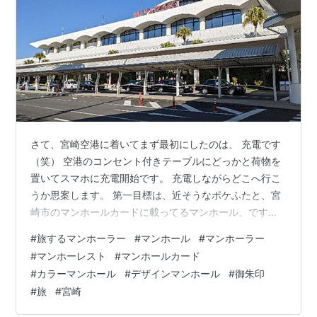
さて、宮崎空港に着いてまず最初にしたのは、 充電です
（笑） 空港のコンセント付きテーブルにどっかと荷物を
置いてスマホに充電開始です。 充電しながらどこへ行こ
うか思案します。 第一目標は、近そうなポケふたと、宮
崎市のマンホールカードに載ってるマンホール、です。
実はどちらも青島って駅周辺にある様でそこへのアクセ
#
旅するマンホーラー
#
マンホール
#
マンホーラー
スを調べてみました。 行き方はだいたい二通り。 宮崎空
#
マンホーレスト
#
マンホールカード
港駅から電車で青島駅へ行くルート 宮崎空港からバスで
#
カラーマンホール
#
デザインマンホール
#
御朱印
青島まで行くルート 電車の方が若干お安いものの本数が
#
旅
#
宮崎
かなり少ない。というのも青島駅のある日南線は大雨の
影響て土砂崩れがあり青島以南が不通で、青島駅で折り