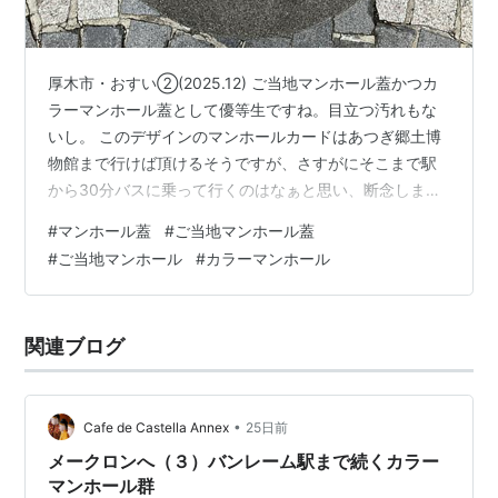
厚木市・おすい②(2025.12) ご当地マンホール蓋かつカ
ラーマンホール蓋として優等生ですね。目立つ汚れもな
いし。 このデザインのマンホールカードはあつぎ郷土博
物館まで行けば頂けるそうですが、さすがにそこまで駅
から30分バスに乗って行くのはなぁと思い、断念しまし
た。でも結局この日の午後、海老名市のマンホールカー
#
マンホール蓋
#
ご当地マンホール蓋
ドを求めて海老名市温故館まで行っているので、似たよ
#
ご当地マンホール
#
カラーマンホール
うなものだった気もしますが。 厚木市・仕切弁②(V100)
(2025.12) お顔系と、一応みなします。 manhole covers
in Atsugi, Kanagawa prefecture, Japan margrete.hat…
関連ブログ
•
Cafe de Castella Annex
25日前
メークロンへ（３）バンレーム駅まで続くカラー
マンホール群