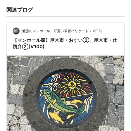
関連ブログ
•
魅惑のマンホール、可愛い単管バリケード
8日前
【マンホール蓋】厚木市・おすい②、厚木市・仕
切弁②(V100)