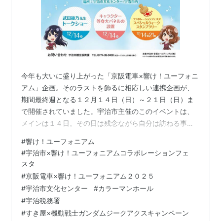
今年も大いに盛り上がった「京阪電車×響け！ユーフォニ
アム」企画。そのラストを飾るに相応しい連携企画が、
期間最終週となる１２月１４日（日）～２１日（日）ま
で開催されていました。宇治市主催のこのイベントは、
メインは１４日。その日は残念ながら自分は訪ねる事が
出来ませんでした。会場となる宇治市文化センターで
#
響け！ユーフォニアム
は、学生さんたちの吹奏楽公演等、その他の催しも相ま
#
宇治市×響け！ユーフォニアムコラボレーションフェ
って市民広場では結構な相乗効果が見られたようです。
スタ
武田綾乃先生のトークショー、小ホールホワイエの等身
#
京阪電車×響け！ユーフォニアム２０２５
大パネルの展示、市民広場でのカラーマンホール（ＪＲ
#
宇治市文化センター
#
カラーマンホール
東海「推し旅」では「茶づな」に展示していた）の設置
#
宇治税務署
作業公開と言った内容でした。 そしてデジタルスタ…
#
すき屋×機動戦士ガンダムジークアクスキャンペーン