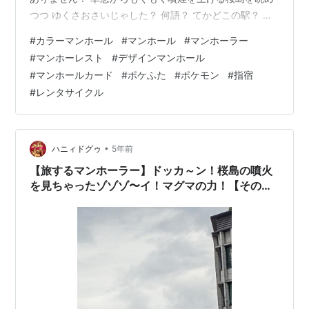
つつ ゆくさおさいじゃした？ 何語？ てかどこの駅？ ウ
トウトしてたのであまり記憶がありませんが あっという
#
カラーマンホール
#
マンホール
#
マンホーラー
間に ついたどー！ 指宿駅です！ さて 指宿にはポケモン
#
マンホーレスト
#
デザインマンホール
マンホール、通称ポケふたがごまんとあります。 これを
#
マンホールカード
#
ポケふた
#
ポケモン
#
指宿
制覇したい！ ですが、 ご覧の通り、けっこう駅から離れ
#
レンタサイクル
てるんですよね なので、駅前でレンタサイクル借りるこ
とに… ガ～ン😱 無いよ！ チャリンコ無いよ！ 実は、指
宿地区朝…
•
ハニィドグゥ
5年前
【旅するマンホーラー】ドッカ～ン！桜島の噴火
を見ちゃったゾゾゾ〜イ！マグマの力！【その
4】