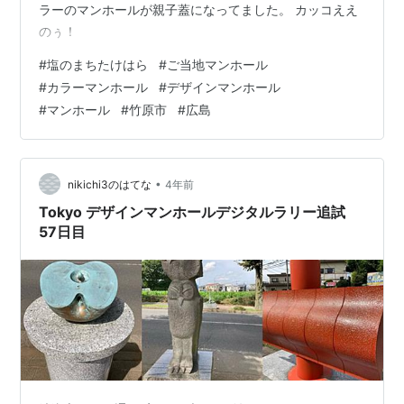
ラーのマンホールが親子蓋になってました。 カッコええ
のぅ！
#
塩のまちたけはら
#
ご当地マンホール
#
カラーマンホール
#
デザインマンホール
#
マンホール
#
竹原市
#
広島
•
nikichi3のはてな
4年前
Tokyo デザインマンホールデジタルラリー追試
57日目