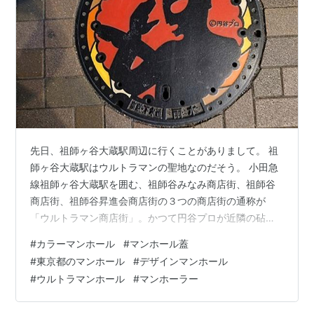
先日、祖師ヶ谷大蔵駅周辺に行くことがありまして。 祖
師ヶ谷大蔵駅はウルトラマンの聖地なのだそう。 小田急
線祖師ヶ谷大蔵駅を囲む、祖師谷みなみ商店街、祖師谷
商店街、祖師谷昇進会商店街の３つの商店街の通称が
「ウルトラマン商店街」。かつて円谷プロが近隣の砧に
あったことから、地域振興のために命名された商店街
#
カラーマンホール
#
マンホール蓋
だ。祖師ヶ谷大蔵駅を出て駅前の広場に出ると、まずウ
#
東京都のマンホール
#
デザインマンホール
ルトラマンのシンボル像がお出迎え。商店街の３つのア
#
ウルトラマンホール
#
マンホーラー
ーチには、空を飛ぶウルトラマン、ゾフィー、ウルトラ
マンジャックが設置されており、まさにウルトラマン一