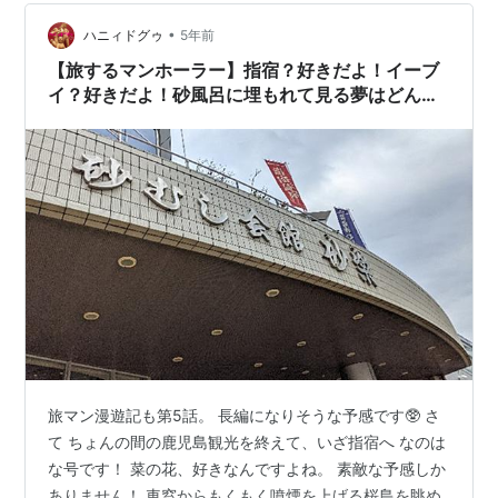
色だ。商店街オリジナルのウルトラマングッズも多数販
売されている。 （引用元）アニメツーリズム「ウルト…
•
ハニィドグゥ
5年前
【旅するマンホーラー】指宿？好きだよ！イーブ
イ？好きだよ！砂風呂に埋もれて見る夢はどんな
だろう？【その5】
旅マン漫遊記も第5話。 長編になりそうな予感です🥸 さ
て ちょんの間の鹿児島観光を終えて、いざ指宿へ なのは
な号です！ 菜の花、好きなんですよね。 素敵な予感しか
ありません！ 車窓からもくもく噴煙を上げる桜島を眺め