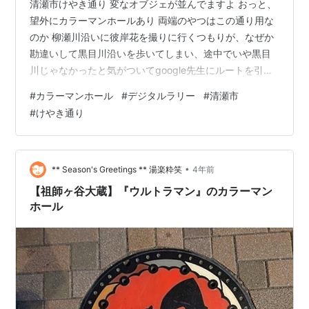
清瀬市けやき通り 変なオブジェが並んでますよ おっと、
望外にカラーマンホールあり 両端のやつはこの通り用な
のか 柳瀬川沿いに彼岸花を撮りに行くつもりが、なぜか
勘違いして黒目川沿いを歩いてしまい、途中でいや黒目
川じゃなかったと気がついてgoogle先生にルートを引い
てもらったらけやき通りに出会した訳。 nice google先生
#
カラーマンホール
#
デジタルラリー
#
清瀬市
本日の獲得ポイント6 累計300 そういえばそろそろ本家
#
けやき通り
デジタルラリーが始まりそうだな
•
** Season's Greetings ** 湯楽粋笑
4年前
【祖師ヶ谷大蔵】『ウルトラマン』のカラーマン
ホール