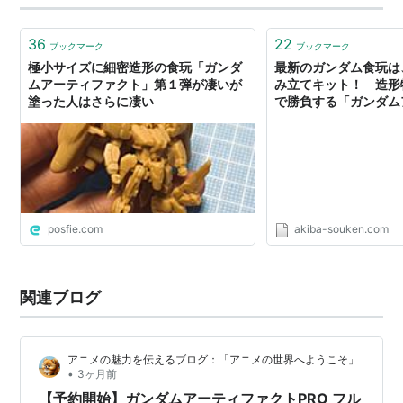
36
22
ブックマーク
ブックマーク
極小サイズに細密造形の食玩「ガンダ
最新のガンダム食玩は
ムアーティファクト」第１弾が凄いが
み立てキット！ 造形
塗った人はさらに凄い
で勝負する「ガンダム
ト」の企画意図とは？
ンサイド第66回】 - 
posfie.com
akiba-souken.com
関連ブログ
アニメの魅力を伝えるブログ：「アニメの世界へようこそ」
•
3ヶ月前
【予約開始】ガンダムアーティファクトPRO フル