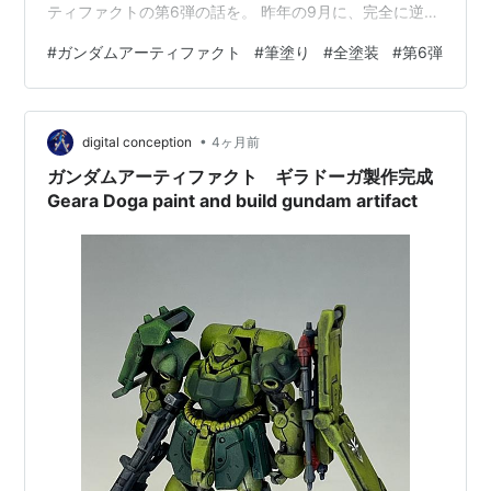
ティファクトの第6弾の話を。 昨年の9月に、完全に逆襲
のシャア縛りアソートの第6弾発売予定のニュースが。プ
#
ガンダムアーティファクト
#
筆塗り
#
全塗装
#
第6弾
レバンで箱買いの争奪戦に参加しようと思ったのだが、
思いの外簡単に購入登録が通ってしまい拍子抜け。そこ
からが長い。 本来2月(これまでは年末もしくは1月末)リ
•
リース予定だったのだが、製造を増やすのか構造に問題
digital conception
4ヶ月前
が出たのかわからんが、4月に販売延期。まあ第1弾の再
ガンダムアーティファクト ギラドーガ製作完成
販分もまだHi-νしか作っ…
Geara Doga paint and build gundam artifact