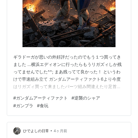
ギラドーガが思いの外好評だったのでもう１つ買ってき
ました ...横浜エディオンに行ったらもうリガズィしか残
ってませんでした^^; まあ残ってて良かった！ というわ
けで早速組み立て ガンダムアーティファクト6より今度
はリガズィ買って来ましたパーツ組み間違えたり足首の
軸折ってしまったりトラブル多いけど何とか形になりま
#
ガンダムアーティファクト
#
逆襲のシャア
した塗装始めたい😃#ガンダムアーティファクト #逆襲の
#
ガンプラ
#
食玩
シャア pic.twitter.com/XesaFPju0J — Lidths Jay
(@KrpJay) 2026年4月13日 リガズィ進捗ひとまずファレ
ホでひと通り塗装しました後はウォッシングしてドライ
ブラシしますちょっとデカー…
•
ひでよしの日常
4ヶ月前