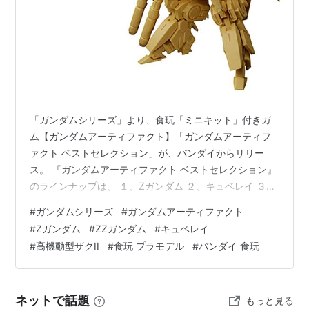
「ガンダムシリーズ」より、食玩「ミニキット」付きガ
ム【ガンダムアーティファクト】「ガンダムアーティフ
ァクト ベストセレクション」が、バンダイからリリー
ス。 『ガンダムアーティファクト ベストセレクション』
のラインナップは、 １、Zガンダム ２、キュベレイ ３、
高機動型ザクⅡ（オルテガ機） ４、高機動型ザクⅡ（ガイ
#
ガンダムシリーズ
#
ガンダムアーティファクト
ア機／マッシュ機） ５、ZZガンダム の全5種よりメーカ
#
Zガンダム
#
ZZガンダム
#
キュベレイ
ー規定の比率に従い封入。 完成時の基本サイズは、 全
#
高機動型ザクII
#
食玩 プラモデル
#
バンダイ 食玩
高：約5.5cm x 全幅：約3cm。 【食玩】『ガンダムアー
ティファクト ベストセレクション』10個入りBOXは、バ
ンダイより2026年10月発売の予定です♪ 【Amazon】…
ネットで話題
もっと見る