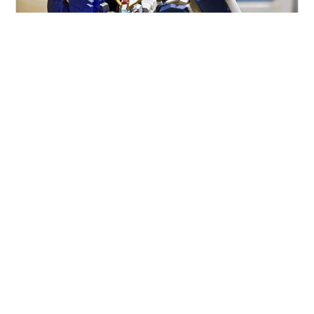
ガンダムアーティファクト第1弾再販のEx-S、リベンジの
話。 ブルースプリッターカラーで。 10月にガンダムアー
ティファクト第1弾再販のHi-νガンダムリベンジの記事を
書いた。 rosso13.hatenablog.jp で、箱買いしたもんだ
から全種類が手元にある状態ってことで、初販当時に塗
った時はシタデルカラーのコントラストカラーで濃淡付
#
ガンダムアーティファクト
#
筆塗り
#
全塗装
けた形式で塗ったもんだから、ソリッドなカラーリング
#
シタデルカラー
というものに挑戦してみた。 今回はEx-Sのブルースプリ