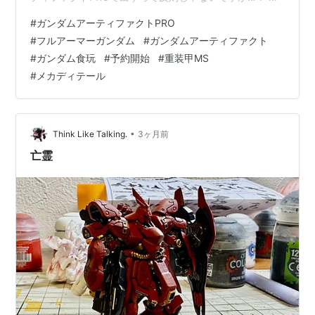
ともとガンダムアーティファクトって、「このサイズに
#
ガンダムアーティファクトPRO
この情報量詰め込むの正気か？」みたいなシリーズだっ
#
フルアーマーガンダム
#
ガンダムアーティファクト
たと思うんですよ。 あの異常なメカ密度、細かすぎる装
#
ガンダム食玩
#
予約開始
#
重装甲MS
甲ライン、ゴチャっとした武装感。 しかも今回はPRO
#
メカディテール
版。 サイズアップに、合金素材、可動追加。 どう考えて
も“本気”感がすごい。 これ、実際かなりカッコよさそ
う… 画像見た瞬間まず…
•
Think Like Talking.
3ヶ月前
亡霊