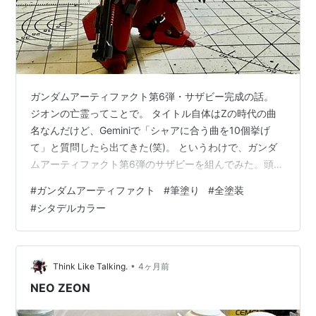
ガンダムアーティファクト第6弾・サザビー完成の話。
ジオンの亡霊ってことで。 タイトル自体はZの時代の曲
名なんだけど、Geminiで「シャアに合う曲を10個挙げ
て」と質問したら出てきた(笑)。 というわけで、ガンダ
ムアーティファクト第6弾のサザビーを組んでみた。頭部
のツノというかアンテナというか、1mm程度の突起物で
#
ガンダムアーティファクト
#
筆塗り
#
全塗装
「折れないよう注意してください」と説明書にも書かれ
#
シタデルカラー
ているという時点で対象年齢15歳以上。 組み始めはこん
なですよ 弾を追うごとに徐々に独自のアレンジが減って
いるようで、関節部分のシリンダーやアクチュエーター
解釈が原典に近くなっているために作りやすくはなって
•
Think Like Talking.
4ヶ月前
いる。どちらかというと、P…
NEO ZEON