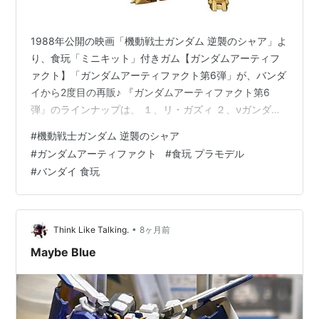
1988年公開の映画「機動戦士ガンダム 逆襲のシャア」よ
り、食玩「ミニキット」付きガム【ガンダムアーティフ
ァクト】「ガンダムアーティファクト第6弾」が、バンダ
イから2度目の再販♪ 『ガンダムアーティファクト第6
弾』のラインナップは、 １、リ・ガズィ ２、νガンダム
３、サザビー ４、ヤクト・ドーガ（ギュネイ機） ５、ヤ
#
機動戦士ガンダム 逆襲のシャア
クト・ドーガ（クエス機） ６、ギラ・ドーガ（レズン
#
ガンダムアーティファクト
#
食玩 プラモデル
機） ７、ギラ・ドーガ の全7種よりメーカー規定の比率
#
バンダイ 食玩
に従い封入。 実質、全5種。 完成時の基本サイズは、 全
高：約5.5cm x 全幅：約4cm。 【食玩】機動戦士ガンダ
ム 逆襲のシャア『ガンダムアーティファクト第6弾』10
個入…
•
Think Like Talking.
8ヶ月前
Maybe Blue