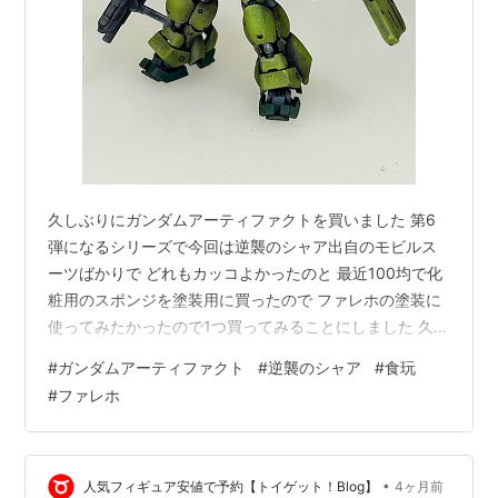
久しぶりにガンダムアーティファクトを買いました 第6
弾になるシリーズで今回は逆襲のシャア出自のモビルス
ーツばかりで どれもカッコよかったのと 最近100均で化
粧用のスポンジを塗装用に買ったので ファレホの塗装に
使ってみたかったので1つ買ってみることにしました 久し
ぶりにアーティファクト探し求めてあちこち歩きました
#
ガンダムアーティファクト
#
逆襲のシャア
#
食玩
横浜ボークスは単品売りしてくれてなかったからパス横
#
ファレホ
浜エディオンさんで買えました😃ファレホで塗ってみよ
うかな#ガンダムアーティファクト #逆襲のシャア
pic.twitter.com/8cU0ofa4yZ — Lidths Jay (@KrpJay)
2026年4月6日 発売日の4/6に…
•
人気フィギュア安値で予約【トイゲット！Blog】
4ヶ月前