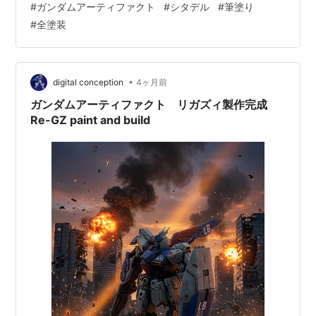
#
ガンダムアーティファクト
#
シタデル
#
筆塗り
に楽になった。 ここからスタート。 とはいえジオン系量
#
全塗装
産機はそこまで作った経験がないため、ミリタリー色溢
れるカーキやドラブ系の色の違いがとんとわからない。
その上使っているのがシタデルカラーなので、そりゃあ
もう似たような名前で実は緑系と茶系の違いがあったり
•
digital conception
4ヶ月前
と何が何やら。ウェットパレットの上でサ…
ガンダムアーティファクト リガズィ製作完成
Re-GZ paint and build