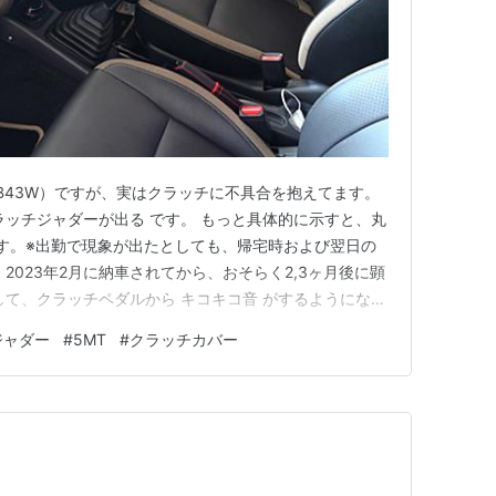
B43W）ですが、実はクラッチに不具合を抱えてます。
ラッチジャダーが出る です。 もっと具体的に示すと、丸
す。※出勤で現象が出たとしても、帰宅時および翌日の
2023年2月に納車されてから、おそらく2,3ヶ月後に顕
して、クラッチペダルから キコキコ音 がするようになり
ャダーとは逆で、暖機が済むと顕在化します。※出勤の最
ジャダー
#
5MT
#
クラッチカバー
間時だけは出ることはありません。 わてくしのクラッ
は思…