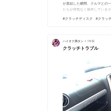
が直結した瞬間、クルマとの
たちが何気なく操作している
り広げられているのかを詳しく
#
クラッチディスク
#
クラッ
がる」「滑る」「切れる」。
る金属部品たちがどのように連
•
ハイオク満タン
1年前
クラッチトラブル