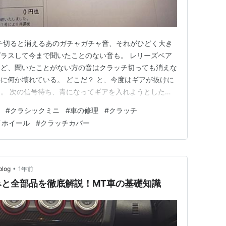
ラッチ切ると消えるあのガチャガチャ音、それがひどく大き
ラスして今まで聞いたことのない音も。 レリーズベア
けど、聞いたことがない方の音はクラッチ切っても消えな
に何か壊れている。 どこだ？ と、今度はギアが抜けに
。 次の信号待ち、青になってギアを入れようとした
た。 クラッチが切れていない。 もう走れないので、
#
クラシックミニ
#
車の修理
#
クラッチ
搬送、最後は押してもらい車庫に入れました。 エンジン車
イホイール
#
クラッチカバー
ました。 エンジ…
•
log
1年前
と全部品を徹底解説！MT車の基礎知識