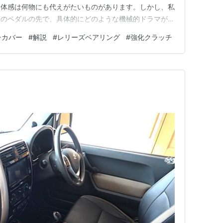
一体感は何物にも代えがたいものがあります。しかし、私
そのペダルの先で、具体的にどのような機械的ドラマが繰
知る機会は意外と少ないものです。 「クラッチがつな
チカバー
#
解説
#
レリーズベアリング
#
強化クラッチ
これらの言葉を日常的に使っていても、その内部で回転す
携し、エンジンの強大な…