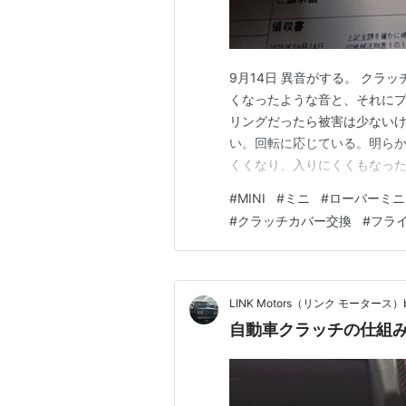
9月14日 異音がする。 ク
くなったような音と、それにプ
リングだったら被害は少ない
い。回転に応じている。明らか
くくなり、入りにくくもなった
ら、もう全く入らなくなってい
#
MINI
#
ミニ
#
ローバーミニ
JAFを呼びました… 自宅に
#
クラッチカバー交換
#
フラ
載のままでフライホイール外し
LINK Motors（リンク モータース）b
自動車クラッチの仕組み