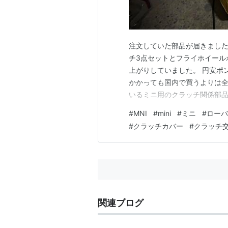
注文していた部品が届きました。 今
チ3点セットとフライホイール
上がりしていました。 円安ポ
かかっても国内で買うよりは全
いるミニ用のクラッチ関係部品で
が、使用して1年程でダイヤフ
#
MNI
#
mini
#
ミニ
#
ローバ
ちょっと心配になります… セ
#
クラッチカバー
#
クラッチ
ャフトがカジってただれたよう
関連ブログ