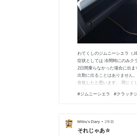
わてくしのジムニーシエラ（J
症状としては 冷間時にのみク
2日間乗らなかった場合に出ま
出勤に出ることはありません。 
在化したと思います。 同じく
ました。 こちらはクラッチジ
#
ジムニーシエラ
#
クラッチ
中に出たとしても、帰宅時の冷
チ操作が災いとなった・・・と
•
Mitiru's Diary
2年前
それじゃあ☆