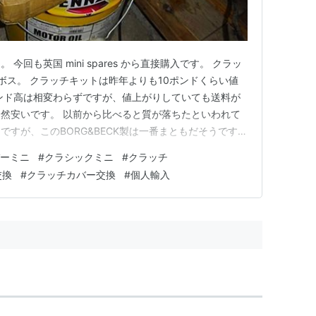
回も英国 mini spares から直接購入です。 クラッ
ボス。 クラッチキットは昨年よりも10ポンドくらい値
ンド高は相変わらずですが、値上がりしていても送料が
然安いです。 以前から比べると質が落ちたといわれて
すが、このBORG&BECK製は一番まともだそうです。
ラム回りのリング部分が折れた個体もあったと聞いて、
ーミニ
#
クラシックミニ
#
クラッチ
ンターボスは新品なので今はきれいですが、クランクシ
交換
#
クラッチカバー交換
#
個人輸入
…