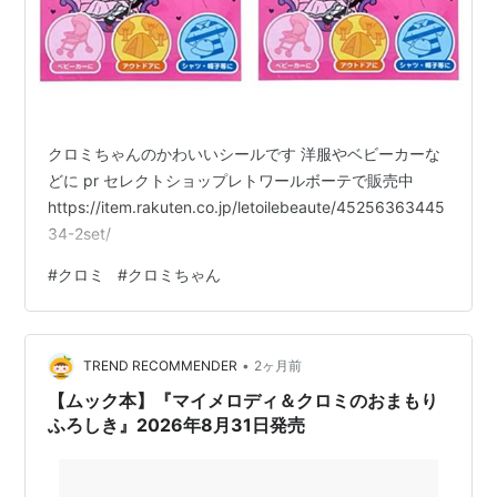
クロミちゃんのかわいいシールです 洋服やベビーカーな
どに pr セレクトショップレトワールボーテで販売中
https://item.rakuten.co.jp/letoilebeaute/45256363445
34-2set/
#
クロミ
#
クロミちゃん
•
TREND RECOMMENDER
2ヶ月前
【ムック本】『マイメロディ＆クロミのおまもり
ふろしき』2026年8月31日発売