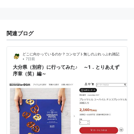
れていたが、
メロディ・ボウ
を盗んでバクと共に人間界
に逃亡する。
柊恵一に密かに恋心を抱いている。
関連ブログ
第23話で秘密の魔法を使ったクロミは一時的に人間に
変身。
どこに向かっているのか？コンセプト無しのぶれっぶれ雑記
•
7日前
人間時の名前は「
クルミ・ヌイ
(自称)」。
大分県（別府）に行ってみた♪ ～1．とりあえず
序章（笑）編～
しっぽが弱点で、踏まれたりすると気絶してしまう。
『おねがいマイメロディ』キャラクターソングア
ルバム黒盤
子供のみならず、絶妙なストーリー展開が大人に