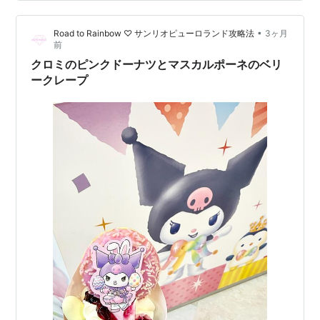
す。キャラクターの情報はこちら：サンリオーーーーー
ーーーーーーーーーーーーーーーガチャガチャ商品ガチ
•
Road to Rainbow ♡ サンリオピューロランド攻略法
3ヶ月
ャ自販機商品カプセルトイ発売元：株式会社夢屋(c)2026
前
SANRIO CO.,LTD.TOKYO,JAPAN(L)M ＼…
クロミのピンクドーナツとマスカルポーネのベリ
ークレープ