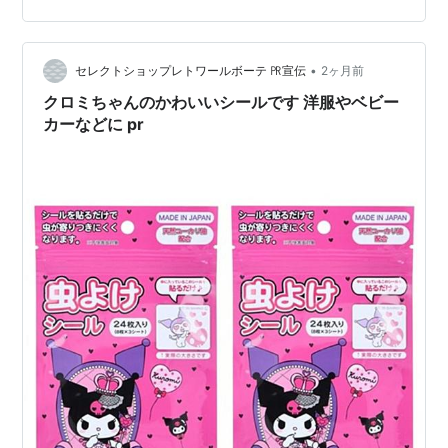
わり感じる造形のサンリオグッズ！ 持って飾って楽しめ
るステッキ型フィギュア「マイメロディ＆クロミ Magic
Wand Collection」をは…
•
セレクトショップレトワールボーテ ㏚宣伝
2ヶ月前
クロミちゃんのかわいいシールです 洋服やベビー
カーなどに pr