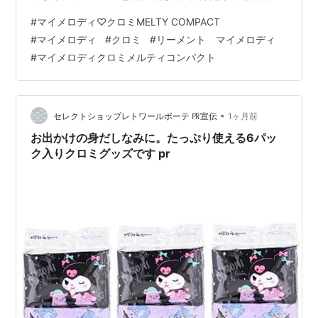
せにカスタマイズできるのも魅力です。 💗マイメロディ
#
マイメロディ♡クロミMELTY COMPACT
♡クロミ MELTY COMPACT💜 🍓マイメロディ&クロミ
#
マイメロディ
#
クロミ
#
リーメント マイメロディ
いちご 「マイメロ、クロミちゃんのことだ〜い好きだよ
#
マイメロディクロミメルティコンパクト
♪」どんなにクロミにライバル視されても、笑顔でペース
を完全に乱すマイメロ。いちごの前では休戦中🍓💕 リー
メント サンリオ My Melody・Kuromi いたずら コス…
•
セレクトショップレトワールボーテ ㏚宣伝
1ヶ月前
お出かけの身だしなみに。たっぷり使える6パッ
ク入りクロミグッズです pr