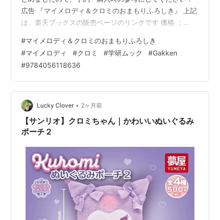
広告 『マイメロディ＆クロミのおまもりふろしき』 上記
は、楽天ブックスの販売ページのリンクです 価格 ：
2,860円（税込） 発売日 ：2026年8月31日 出版社 ：
#
マイメロディ＆クロミのおまもりふろしき
Gakken 商品コード：9784056118636 Amazon e-hon
#
マイメロディ
#
クロミ
#
学研ムック
#
Gakken
HMV&BOOKS online 紀伊國屋書店ウェブストア セブン
#
9784056118636
ネットショッピング タワーレコードオンライン Neowing
ホンヤクラブ 丸善ジュンク堂書店ネットストア Yahoo!シ
ョ…
•
Lucky Clover
2ヶ月前
【サンリオ】クロミちゃん｜かわいいぬいぐるみ
ポーチ２