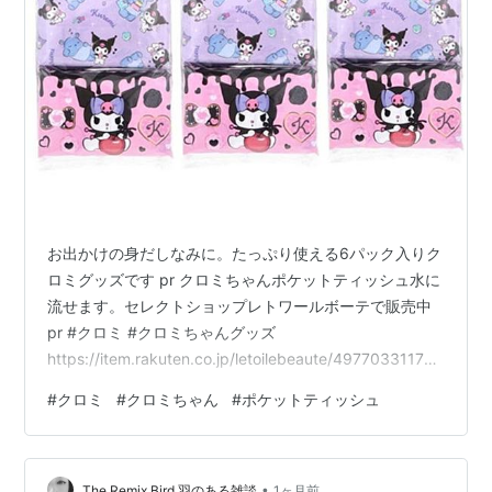
お出かけの身だしなみに。たっぷり使える6パック入りク
ロミグッズです pr クロミちゃんポケットティッシュ水に
流せます。セレクトショップレトワールボーテで販売中
pr #クロミ #クロミちゃんグッズ
https://item.rakuten.co.jp/letoilebeaute/497703311700
4-3set/
#
クロミ
#
クロミちゃん
#
ポケットティッシュ
•
The Remix Bird 羽のある雑談
1ヶ月前