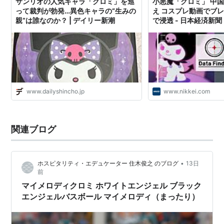
サンリオの人気キャラ「クロミ」を巡
小悪魔「クロミ」 中
メディア:
CD
って裁判が勃発…異色キャラの“生みの
え コスプレ動画でブ
クリック
: 47回
親”は誰なのか？ | デイリー新潮
で浸透 - 日本経済新聞
この商品を含むブログ (54件) を見る
「クロミ」シリーズ 発売のお知らせ
http://www.sanrio.co.jp/bus_info/news/h17/170908.ht
ml
www.dailyshincho.jp
www.nikkei.com
クロミノート
*1
No.790：温泉に行ったとき、マイメロが「百数えて
関連ブログ
あがる」というところを「千数えて」と言ったた
め、のぼせてしまった。(第25話)
•
ホスピタリティ・エデュケーター 住木俊之 のブログ
13日
No.6031：せっかく3時間かけてくっつけた付けマツ
前
ゲをマイメロがゴミだと思って取った。(第26話)
マイメロディクロミ ホワイトエンジェル ブラック
エンジェルバスボール マイメロディ（まったり）
*1
:
マイメロディが犯した数々の悪事が記されたノート。