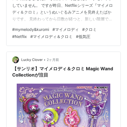
していません。 ですが昨日、Netflixシリーズ『マイメロ
ディ＆クロミ』というぬいぐるみアニメを見終えたばか
りです。 見終わってから日数が経つと、新しい階層でど
んどん感想が変化して足されていくようです。
#
mymelody&kuromi
#
マイメロディ
#
クロミ
Netflix『マイメロディ＆クロミ』とはどんなかんじ 衝撃
#
Netflix
#
マイメロディ＆クロミ
#
低気圧
のマイメロとハートさんの出会い 2回目でさらに衝撃だ
ったハートさんとの出会いシーン マイメロ失神① マイ
メロ失神② 身体的呼応をしてもやっぱり話したい ハー
トさんとは？ マイメロとハートさんとの生活シーンも好
•
Lucky Clover
2ヶ月前
き ピアノちゃんの複雑さ …
【サンリオ】マイメロディ＆クロミ Magic Wand
Collectionが注目