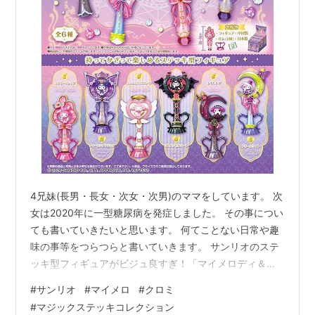
4兄妹(長男・長女・次女・次男)のママをしています。 次
女は2020年に一型糖尿病を発症しました。 その事につい
ても書いていきたいと思います。 何てことない日常や趣
味の事等をつらつらと書いていきます。 サンリオのステ
ッキ型フィギュアがビジュ良すぎ！「マイメロディ＆ク
ロミ Magic Wand Collection」など新作グッズが4種発表
#
サンリオ
#
マイメロ
#
クロミ
（インサイド） - Yahoo!ニュース リーメントは、今年発
#
マジックステッキコレクション
売予定のサンリオグッズを4種類発表しました。 ◆こだ