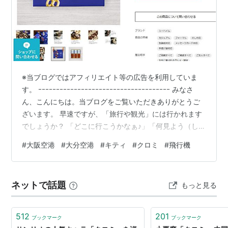
も大人気の「おねがいマイメロディ」初のキャラ
ソンアルバムが2枚同時リリース！
「黒盤」はどこか憎めないマイメロのライバル・
クロミとバク、そして柊たちによる演歌アリ、パ
ンクアリ、デュエットアリと、ハジけた一枚とな
っています。作品ファンにはクロミファンが多
※当ブログではアフィリエイト等の広告を利用していま
く、そんなクロミマニアのために作ったマニア垂
す。 ｰｰｰｰｰｰｰｰｰｰｰｰｰｰｰｰｰｰｰｰｰｰｰｰｰｰｰｰｰｰｰｰｰｰｰｰｰ みなさ
涎のアイテムです。
ん、こんにちは。当ブログをご覧いただきありがとうご
ざいます。 早速ですが、「旅行や観光」には行かれます
でしょうか？ 「どこに行こうかなぁ♪」「何見よう（しよ
TVアニメ「おねがいマイメロデ
う）かなぁ♪「「何食べよう（飲もう）かなぁ♪」などな
ィ」キャラクターズアルバム「黒
#
大阪空港
#
大分空港
#
キティ
#
クロミ
#
飛行機
盤」
ど、行く前からウキウキしますよね♪ さてさて、残念なが
ら今回も仕事の関係で行きましたのでさほど時間もあり
アーティスト:
イメージ・アルバム,ま
いめろでぃーず,高橋美佳子,クロミ(竹
ませんでしたが。。。(T_T) ってことで、挙げさせていた
ネットで話題
内順子),柊恵一(置鮎龍太郎),ヤナギ&マッツン(堀内賢雄&小
もっと見る
だきます。 ＊＊＊ 目次 ＊＊＊ ■ はじめに■ 手土産を持
杉十郎太),クロミ&バク(竹内順子&前田登),クロミ~クルミ・
って出発！■ 大阪空港では！ ○…
ヌイVer.~(竹内順子)
出版社/メーカー:
インターチャネル
512
201
ブックマーク
ブックマーク
発売日:
2005/08/24