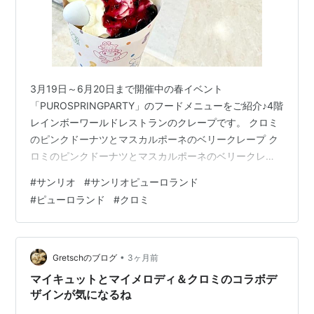
3月19日～6月20日まで開催中の春イベント
「PUROSPRINGPARTY」のフードメニューをご紹介♪4階
レインボーワールドレストランのクレープです。 クロミ
のピンクドーナツとマスカルポーネのベリークレープ ク
ロミのピンクドーナツとマスカルポーネのベリークレー
プ950円（税込） なんとミニドーナツがまるっと入って
#
サンリオ
#
サンリオピューロランド
いて、ボリューミー！マスカルポーネホイップもとても
#
ピューロランド
#
クロミ
おいしい！ブルーベリーソースも合っていましたので、
おすすめです。 クロミのピンクドーナツとマスカルポー
ネのベリークレープ クロミちゃんがうさ耳つけていてか
わいいですね♡ サンリオショップではオーロラホログラ
•
Gretschのブログ
3ヶ月前
ム加工のサンリオ夏シールが大…
マイキュットとマイメロディ＆クロミのコラボデ
ザインが気になるね