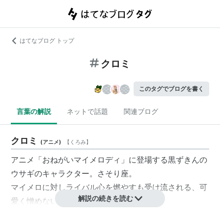
はてなブログ トップ
クロミ
このタグでブログを書く
言葉の解説
ネットで話題
関連ブログ
クロミ
(
アニメ
)
【
くろみ
】
アニメ「おねがいマイメロディ」に登場する黒ずきんの
ウサギのキャラクター。さそり座。
マイメロに対しライバル心を燃やすも受け流される、可
解説の続きを読む
愛く憎めない悪役。
マリーランドで悪さをし罰としてお城の地下牢に投獄さ