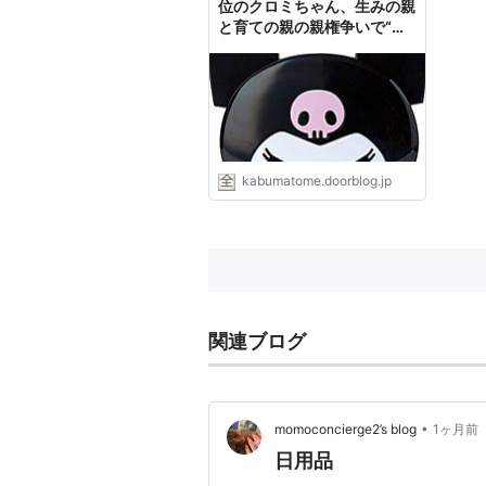
位のクロミちゃん、生みの親
と育ての親の親権争いで“お
出かけ”の危機 : 市況かぶ全
力２階建
kabumatome.doorblog.jp
関連ブログ
•
momoconcierge2’s blog
1ヶ月前
日用品