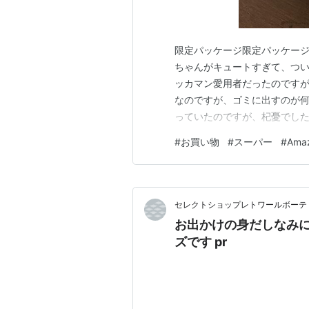
限定パッケージ限定パッケージ
ちゃんがキュートすぎて、つい
ッカマン愛用者だったのですが
なのですが、ゴミに出すのが何
っていたのですが、杞憂でした
にふたつ。 ティーライトキャンド
#
お買い物
#
スーパー
#
Ama
イト 専門店 ティーライトキャン
焼時間 約6時間 (100個) …
セレクトショップレトワールボーテ
お出かけの身だしなみ
ズです pr