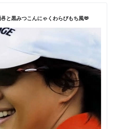
麺🍜と黒みつこんにゃくわらびもち風🫶