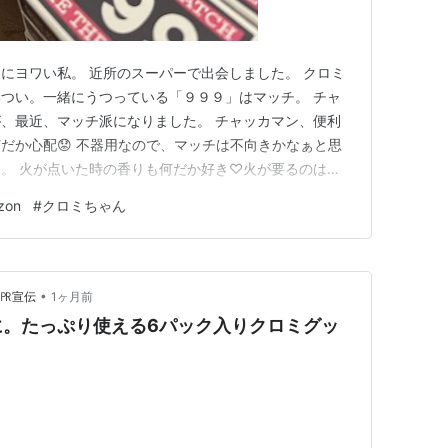
にヨワい私。 近所のスーパーで出会しました。 クロミ
つい。一緒にうつっている「９９９」はマッチ。 チャ
、最近、マッチ派になりました。 チャッカマン、便利
だか心配😟 不器用なので、マッチは不向きかなぁと思
。 火が点いた時の香りも何だか好き♡火が要るのは主
ル アルミカップ 燃焼 約4時間 100個 キャンドルラ
zon
#
クロミちゃん
ドル ロウソク ろうそく ローソク 蝋燭 節電グッズ 燃
•
 ㏚宣伝
1ヶ月前
に。たっぷり使える6パック入りクロミグッ