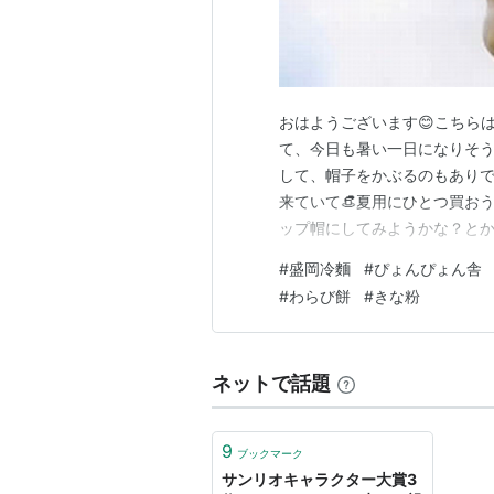
おはようございます😊こちら
て、今日も暑い一日になりそう
して、帽子をかぶるのもあり
来ていて👒夏用にひとつ買お
ップ帽にしてみようかな？と
かも？？とか。。ロングスカー
#
盛岡冷麵
#
ぴょんぴょん舎
ったりしながら・・3日位その
#
わらび餅
#
きな粉
様💗お変わりありませんか？
ネットで話題
9
ブックマーク
サンリオキャラクター大賞3