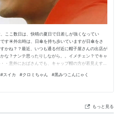
は、ここ数日は、快晴の夏日で日差しが強くなってい
です☀️外出時は、日傘を持ち歩いていますが日傘をさ
ですかね？？最近、いつも通る付近に帽子屋さんの出店が
うかな？ナンテ思ったりしながら。。イメチェン？でキャ
か・・意外におばさんでも、キャップ帽の方が若見えする
トにキャップ帽もありかしら？🤭とか。。あれこれ、思
#
スイカ
#
クロミちゃん
#
黒みつこんにゃく
お店の前を通り過ぎているこの頃だったりしてます😅 皆
💞拙いブログにお越し下さってあ…
もっと見る