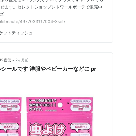
流せます。セレクトショップレトワールボーテで販売中
ッズ
etoilebeaute/4977033117004-3set/
ケットティッシュ
•
 ㏚宣伝
2ヶ月前
シールです 洋服やベビーカーなどに pr