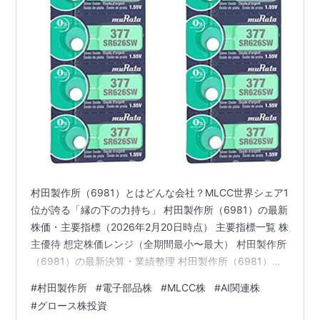
村田製作所（6981）とはどんな会社？MLCC世界シェア1
位が誇る「縁の下の力持ち」 村田製作所（6981）の最新
株価・主要指標（2026年2月20日時点） 主要指標一覧 株
主優待 想定株価レンジ（全期間最小〜最大） 村田製作所
（6981）の最新決算・業績整理 村田製作所（6981）と
競合他社の時価総額比較 村田製作所のポジション 競合他
#
村田製作所
#
電子部品株
#
MLCC株
#
AI関連株
社リスト（時価総額順） 村田製作所（6981）の投資シナ
#
グロース株投資
リオ 短期シナリオ（〜3ヶ月程度） 中期シナリオ（6ヶ