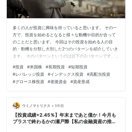
多くの人が投資に興味を持っていると思います。 その一
方で、投資を始めるとなると様々な動機や目的が合って
のことだと思います。 今回はその投資を始める人の目
的・動機を分類し大別した2つのパターンを紹介していき
ます。 そのパターンというのは以下の2パターンです。
短期的な利益の追求 老後を見据えた長期的な視点を持っ
#
投資
#
米国株
#
長期投資
#
短期投資
た人 どちらがいいのか、どちらが悪いのかという問題で
#
レバレッジ投資
#
インデックス投資
#
高配当投資
はなく大きく分けるとこの2つに分類サれるということで
#
グロース株投資
#
老後資金
#
資産形成
すがその2つのパターンの特徴なんかをみていくと新しい
視点が出るかもしれません。 投資を始める人の2つのパ
ターン 自分は短期的な視点で投資を初めて、現在は長期
的な視点で考えるようにしていま…
•
ウミノマトリクス
5年前
【投資成績+2.45％】年末まであと僅か！今月も
プラスで終わるかの瀬戸際【私の金融資産の推移
と注目セクターの様子】