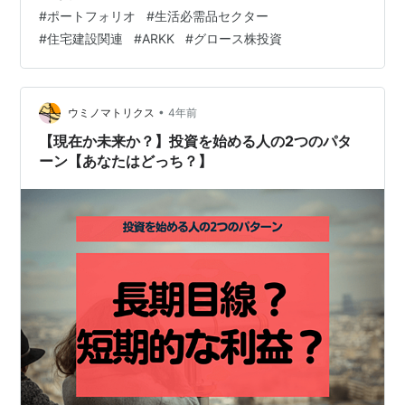
決算状況についてはこちらから 目次のリンクをクリック
#
ポートフォリオ
#
生活必需品セクター
で気になる場所にジャンプできるわよ 2022年6月10日の
#
住宅建設関連
#
ARKK
#
グロース株投資
米国株市場全体 米国債 主要指数 週間＆半年バブルチャ
ート 大型＆小型株とグロースとバリュー株 私の金融資産
の推移 昨日のトレード記録 個別銘柄の売買 投資信託の
売買 金融資産の損益 保…
•
ウミノマトリクス
4年前
【現在か未来か？】投資を始める人の2つのパタ
ーン【あなたはどっち？】