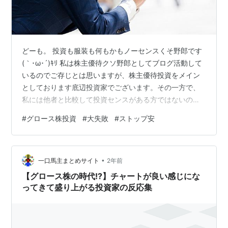
どーも。 投資も服装も何もかもノーセンスくそ野郎です
(｀･ω･´)ｷﾘ 私は株主優待クソ野郎としてブログ活動して
いるのでご存じとは思いますが、株主優待投資をメイン
としております底辺投資家でございます。その一方で、
私には他者と比較して投資センスがある方ではないの
か？と大きな勘違いをした時期がありまして、リスクが
#
グロース株投資
#
大失敗
#
ストップ安
高いとされるグロース株投資に足を突っ込んで（個人的
には）大きな勝負をかけました。一時期は好調で大きな
含み益を抱えていたものの、売り時を逃したうえ、後で
•
成長鈍化や悪材料が次々と発生し、逆に大きな確定損と
一口馬主まとめサイト
2年前
含み損を生み出す大きな失敗となってしまいました😥 そ
【グロース株の時代!?】チャートが良い感じにな
の失敗談を嗚咽を吐きながら今日は書きた…
ってきて盛り上がる投資家の反応集