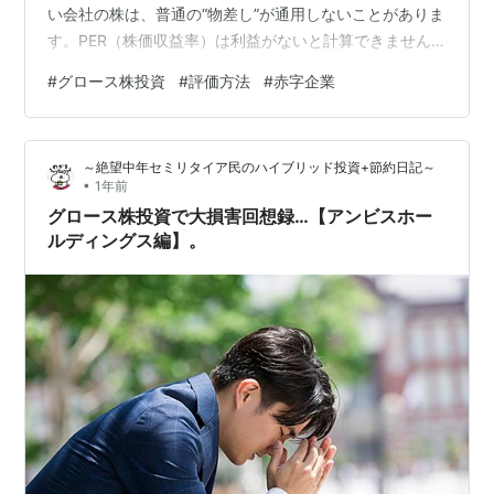
い会社の株は、普通の“物差し”が通用しないことがありま
す。PER（株価収益率）は利益がないと計算できません
し、PSR（株価売上高倍率）も急成長中の会社では数字
#
グロース株投資
#
評価方法
#
赤字企業
が暴れるので、長期判断には使いづらいことも多いで
す。 でも、こういう銘柄は大化けの種を持っている可能
性があるのも事実。今日はそんな赤字グロース株の「別
～絶望中年セミリタイア民のハイブリッド投資+節約日記～
の見方」を、できるだけやさしく説明します。 1. 利益じ
•
1年前
ゃなくて“成長スピード”を見る グロース株は、とにかく
グロース株投資で大損害回想録…【アンビスホー
「売上がどれだけ早く伸びて…
ルディングス編】。