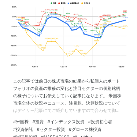
この記事では前日の株式市場の結果から私個人のポート
フォリオの資産の推移の変化と注目セクターの個別銘柄
の様子についてお伝えしていく記事になります。 米国株
市場全体の状況やニュース、注目株、決算状況について
はデイリー記事にてご紹介していますので合わせて御覧
ください。 米国株市場全体の状況やニュース、注目株、
#
米国株
#
投資
#
インデックス投資
#
投資初心者
決算状況についてはこちらから 目次のリンクをクリック
#
投資信託
#
セクター投資
#
グロース株投資
で気になるセクターにジャンプできるわよ 2021年12月27
#
米国株投資
#
NASDAQ100
#
レバナス