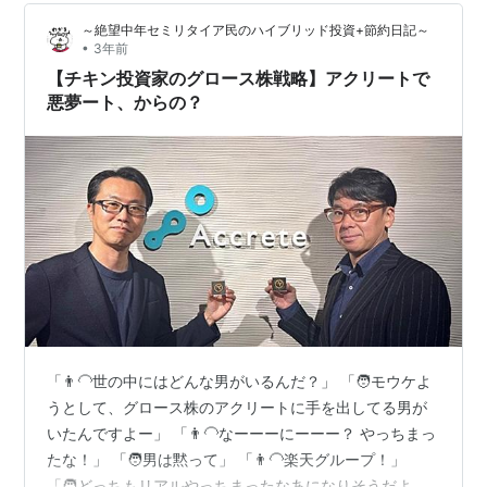
ゃない!? グロースの上げ下げが激しすぎてワイには向か
～絶望中年セミリタイア民のハイブリッド投資+節約日記～
ないww グロース株の時代か!? 【新NISA完全攻略】月5
•
3年前
万円から始める「リアルすぎる」1億円の作り方 作者:山
【チキン投資家のグロース株戦略】アクリートで
口 貴大（ライ…
悪夢ート、からの？
「👨‍🦲世の中にはどんな男がいるんだ？」 「🧑モウケよ
うとして、グロース株のアクリートに手を出してる男が
いたんですよー」 「👨‍🦲なーーーにーーー？ やっちまっ
たな！」 「🧑男は黙って」 「👨‍🦲楽天グループ！」
「🧑どっちもリアルやっちまったなあになりそうだよー