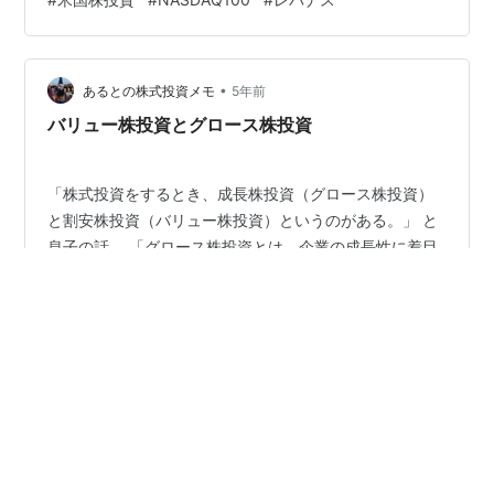
日の米国株市場全体（S&P500ヒートマップ） 私の金融
資産の推移 昨日のトレード記録 個別銘柄の売買 投資信
託の売買 金融資産の損益 「株式」「投信」比較グラフ
「今月」「今年」の成…
•
あるとの株式投資メモ
5年前
バリュー株投資とグロース株投資