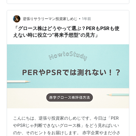
月〜1年程度） 長期シナリオ（2〜3年以上） 割安と考え
られる株価水準 村田製作所（6981）はこんな人向きか
——投資スタイルで考える 向いている投資…
•
逆張りサラリーマン投資家しめじ
1年前
「グロース株はどうやって選ぶ？PERもPSRも使
えない時に役立つ“将来予想型”の見方」
こんにちは、逆張り投資家のしめじです。今日は「PER
やPSRじゃ判断できないグロース株」をどう見ればいい
のか、そのヒントをお届けします。 赤字企業やまだ小さ