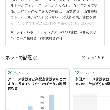
ルホールディングス」とはどんな会社か なぜここまで株
価が上昇したのか？最大の理由は「西友買収」 西友買収
でトライアルが得たもの 2月12日の決算発表が株価を動
かした それでも懸念点はある 今後の方針と、読者の方へ
あの予感、本当に当たりました 2025年11月16日、この
#
トライアルホールディングス
#
141A株価
#
西友買収
ブログに「トライアルホールディングスに将来性を感じ
#
グロース株投資
#
株式投資進捗
る」という記事を書きました。あの時点で5株しか持って
おらず、「20万円くらいまで買い集めたい」と書いたの
ですが、その後も少しずつ買い増しを続け、現在45株ま
ネットで話題
もっと見る
で積み上げることができました。 ↓前回の記事
money.vodf…
20
12
ブックマーク
ブックマーク
グロース株投資と高配当株投資をどの
米国グロース株投資は
ように考えていくか - たぱぞうの米国
るのか - たぱぞうの
株投資