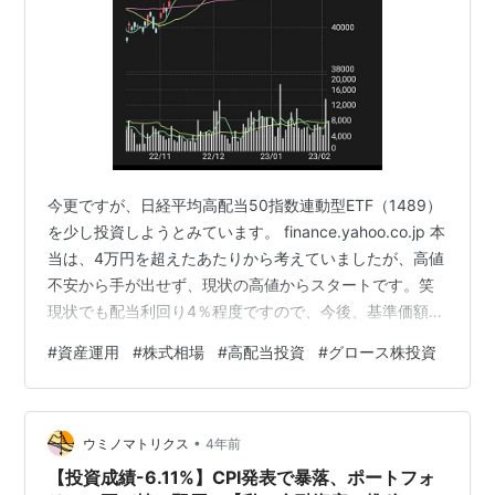
今更ですが、日経平均高配当50指数連動型ETF（1489）
を少し投資しようとみています。 finance.yahoo.co.jp 本
当は、4万円を超えたあたりから考えていましたが、高値
不安から手が出せず、現状の高値からスタートです。笑
現状でも配当利回り4％程度ですので、今後、基準価額が
下がったとしても配当利回りが上昇するわけで、少し時
#
資産運用
#
株式相場
#
高配当投資
#
グロース株投資
間分散として買い出動かな。でもやっぱ高いよね。 ま
た、マザーズETF（2516）にも打診買いを検討です。こ
ちらはトレーディング目的。 finance.yahoo.co.jp このま
•
ま、NASDAQのハイテクグロース株が上がり続けると
ウミノマトリクス
4年前
は、先のGAFAM決算内容から…
【投資成績-6.11%】CPI発表で暴落、ポートフォ