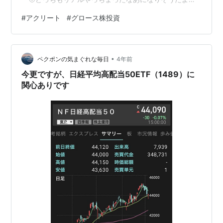
ーー」 どーも。崖っぷち中年ニートです(｀･ω･´)ｷﾘｯ 本
#
アクリート
#
グロース株投資
日は久々に保有株考察シリーズです。
•
ペクポンの気まぐれな毎日
4年前
今更ですが、日経平均高配当50ETF（1489）に
関心ありです