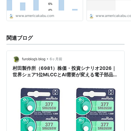
www.americakabu.com
www.americakabu.c
関連ブログ
•
furoblog’s blog
6ヶ月前
村田製作所（6981）株価・投資シナリオ2026｜
世界シェア1位MLCCとAI需要が変える電子部品株
の評価