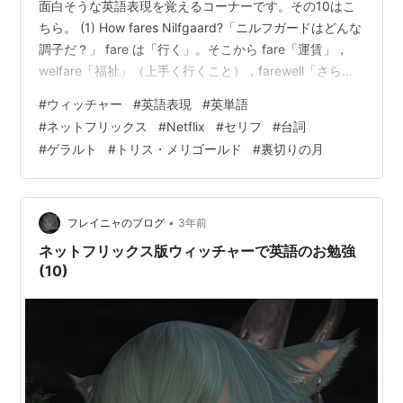
面白そうな英語表現を覚えるコーナーです。その10はこ
ちら。 (1) How fares Nilfgaard?「ニルフガードはどんな
調子だ？」 fare は「行く」。そこから fare「運賃」，
welfare「福祉」（上手く行くこと），farewell「さら
ば」（上手く行けよ）などが覚えられます。 これに対し
#
ウィッチャー
#
英語表現
#
英単語
ニルフガード担当の魔術師が「ファーガス王は……」と答
#
ネットフリックス
#
Netflix
#
セリフ
#
台詞
えています。簒奪者に王位を奪われる王で，エムヒルの
#
ゲラルト
#
トリス・メリゴールド
#
裏切りの月
父です。「有能だが女好き」といった会話が続いていま
す。ティサイアは「フリンギラ（フリンジラ）を送り込
みましょう」と言っています。 …
•
フレイニャのブログ
3年前
ネットフリックス版ウィッチャーで英語のお勉強
(10)