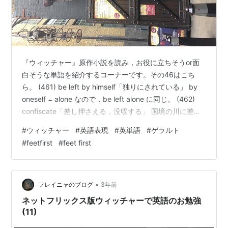
『ウィッチャー』原作小説を読み，お役に立ちそうor面
白そうな単語を紹介するコーナーです。その46はこち
ら。 (461) be left by himself「独りにされている」 by
oneself = alone なので，be left alone に同じ。 (462)
confiscate「差し押さえる，没収する」 国境の川に差し
掛かったところで，船の中に関税職員のような者たちが
#
ウィッチャー
#
英語表現
#
英単語
#
ゲラルト
乗り込んできているのです。 (463) the clink「刑務所，
#
feetfirst
#
feet first
豚箱」 俗語ですので「豚箱」などと訳すといいのかもし
れません。語源はロンドンのサザーク（Southwark）に
あった the Clink という刑…
•
フレイニャのブログ
3年前
ネットフリックス版ウィッチャーで英語のお勉強
(11)