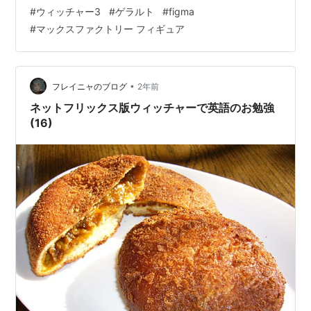
の鋼の剣」「霊薬」「石弓」「グウェント」「「イグニ
#
ウィッチャー3
#
ゲラルト
#
figma
の印」エフェクトパーツ」等が付属☆ フィギュアのサイ
#
マックスファクトリー フィギュア
ズは、 ノンスケールの全高：約16cm。 原型制作は「江
頭慎太郎」（KLAMP STUDIO）「SH-studio」。 （※敬
称略） 【限定販売】figma『ゲラルト』ウィッチャー3
ワイルドハント 可動フィギュアは、グッドスマイ…
•
フレイニャのブログ
2年前
ネットフリックス版ウィッチャーで英語のお勉強
(16)