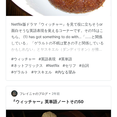
Netflix版ドラマ『ウィッチャー』を見て役に立ちそうor
面白そうな英語表現を覚えるコーナーです。その15はこ
ちら。 (1) has got something to do with...「……と関係
している」 「ゲラルトの不眠は驚きの子と関係している
かもしれない」とヤスキエル（ダンディリオン）が推測
した際の，「関係している」を言うのに使われた表現で
#
ウィッチャー
#
英語表現
#
英単語
す。関係していなければ nothing，大いに関係していれば
#
ネットフリックス
#
Netflix
#
セリフ
#
台詞
a lot です。have got = have ですので，has something
#
ゲラルト
#
ヤスキエル
#
内なる望み
to do with... でも成り立ちます。「どれくらい関係してい
るか」と聞きたければ som…
•
フレイニャのブログ
2年前
『ウィッチャー』英単語ノートその50