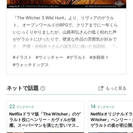
『The Witcher 3 Wild Hunt』より、リヴィアのゲラル
ト。 オープンワールドのRPGで、クリアまでに一年くら
いじっくりやりましたが、山路和弘さんの低く枯れた声
がゲラルトにぴったりで、硬派な作品の雰囲気が好みで
す。 声優・水樹奈々さんの誕生日に描いた似顔絵。 『ウ
ォッチドッグス』より。 「KOJIMA PRODUCTIONS」、
#
イラスト
#
ウィッチャー
#
ゲラルト
#
水樹奈々
コナミ時代から小島秀夫監督の秘書をされています。 創
#
ウォッチドッグス
作物語『夜明けの続唱歌』より。 知っている人は、ある
人がモデル、ということがすぐにわかると思います。 こ
の時期に描いた人物画は、順次リメイク予定です。 ▼最
ネットで話題
もっと見る
新イラスト 創作活動まとめは FANBOXに投…
22
14
ブックマーク
ブックマーク
Netflixドラマ版「The Witcher」のゲ
Netflixオリジナルド
ラルト役にヘンリー・カヴィルが抜
Witcher」ヘンリー
擢。スーパーマンを演じた甘いマスク
ゲラルトの姿が初公開
の俳優 | AUTOMATON
にSNS上でいじりの対象