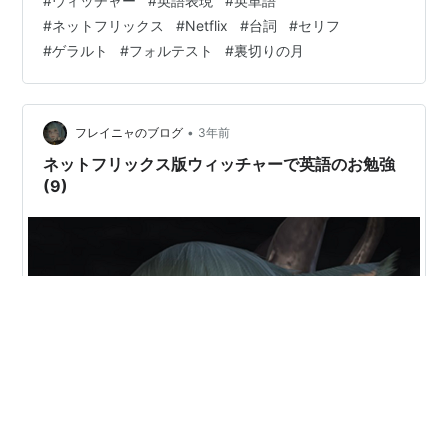
#
ウィッチャー
#
英語表現
#
英単語
ばあなたはその女性を王女殿下だと判断することにな
#
ネットフリックス
#
Netflix
#
台詞
#
セリフ
る」 refer to A as B「A とは B のことだと言う，A を B
#
ゲラルト
#
フォルテスト
#
裏切りの月
と呼ぶ」 (3…
•
フレイニャのブログ
3年前
ネットフリックス版ウィッチャーで英語のお勉強
(9)