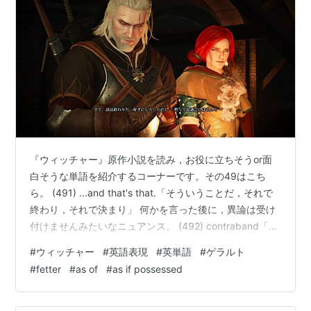
『ウィッチャー』原作小説を読み，お役に立ちそうor面
白そうな単語を紹介するコーナーです。その49はこち
ら。 (491) ...and that's that.「そういうことだ，それで
終わり，それで決まり」 何かを言った後に，異論は受け
付けませんみたいなニュアンス。 (492) contraband「輸
出入禁止品，禁制品，密輸品」 この band は「バンド
#
ウィッチャー
#
英語表現
#
英単語
#
ゲラルト
（楽隊 or 帯）」とは無関係で，ban「禁止」と関係。
#
fetter
#
as of
#
as if possessed
「禁止（ban）に反する（contra）」といったイメージ。
(493) fetter「拘束する，足枷をはめる」 FF14 に出てく
る「イスケビンド（Isgebind）」が icy fe…