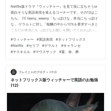
Netflix版ドラマ『ウィッチャー』を見て役に立ちそうor
面白そうな英語表現を覚えるコーナーです。その12はこ
ちら。 (1) teeny, weeny「ちっぽけな，本当にちっぽけ
な」 ゲラルトに対し「報酬の中から10%を要求すべきと
ころだが本当にちっぽけなお願いを聞いてくれればいい
んだよ」とヤスキエル。「飯くらいおごれや」といった
#
ウィッチャー
#
英語表現
#
ネットフリックス
感じですかね。teeny の語源は tiny です。 (2) on
#
Netflix
#
セリフ
#
ゲラルト
#
キャランセ
second thought(s)「（やっぱり）考え直した結果」
#
ヤスキエル
#
マウスサック
#
宴、命、葬
thoughts とするのは主にイギリス英語だそうです。 (3) I
wouldn't count on leaving befor…
•
フレイニャのブログ
3年前
ネットフリックス版ウィッチャーで英語のお勉強
(12)