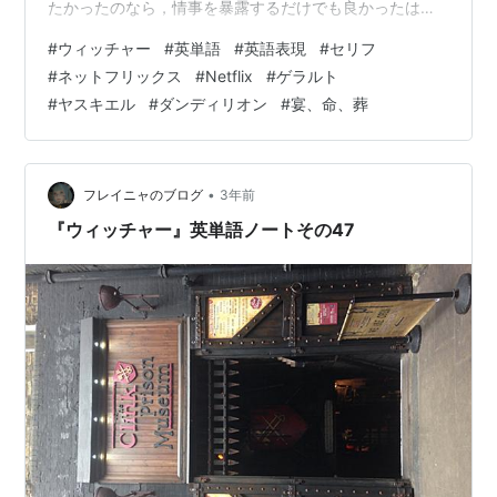
たかったのなら，情事を暴露するだけでも良かったはず
よ」 トリスが真犯人に投げかけた言葉。なお仮定法をよ
#
ウィッチャー
#
英単語
#
英語表現
#
セリフ
く学んだ生徒は，「過去の反実仮想を述べる仮定法過去
#
ネットフリックス
#
Netflix
#
ゲラルト
完了ならば，if you had wanted him to suffer では？」
#
ヤスキエル
#
ダンディリオン
#
宴、命、葬
と思うのではないでしょうか。これはいい質問です。 ・
単にトリスが ha…
•
フレイニャのブログ
3年前
『ウィッチャー』英単語ノートその47