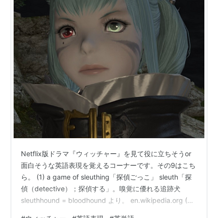
Netflix版ドラマ『ウィッチャー』を見て役に立ちそうor
面白そうな英語表現を覚えるコーナーです。その9はこち
ら。 (1) a game of sleuthing「探偵ごっこ」 sleuth「探
偵（detective）；探偵する」。嗅覚に優れる追跡犬
sleuthhound = bloodhound より。 en.wikipedia.org (2)
Then you will refer to her as Her Royal Highness.「なら