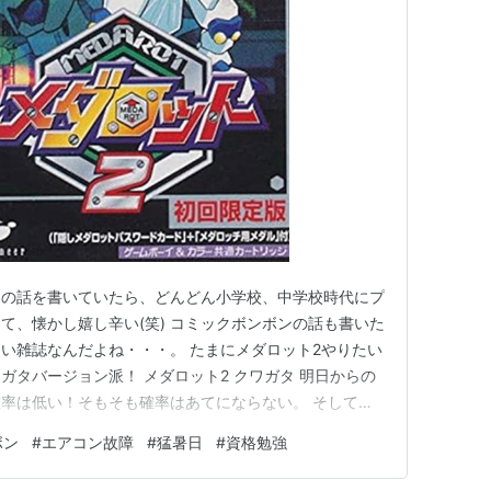
ムの話を書いていたら、どんどん小学校、中学校時代にプ
て、懐かし嬉し辛い(笑) コミックボンボンの話も書いた
い雑誌なんだよね・・・。 たまにメダロット2やりたい
ガタバージョン派！ メダロット2 クワガタ 明日からの
率は低い！そもそも確率はあてにならない。 そして週
また殺意を感じる天気になっていきます。小学～高校生は
ボン
#
エアコン故障
#
猛暑日
#
資格勉強
さを避けられる場所に逃げないと、熱中症で本当に死にま
ん働く大人達も。…