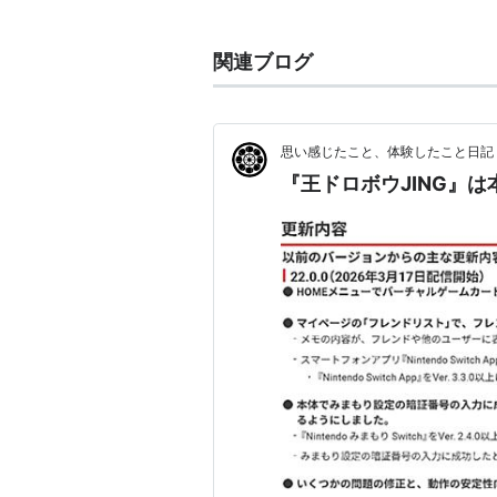
講談社の児童向け漫画雑誌。1981
関連ブログ
から連載開始の『プラモ狂四郎』と
ムの低年齢層への波及を後押しした
ホビージャパンなどに掲載されたも
思い感じたこと、体験したこと日記
えば読者をバカにしない質の高いも
『王ドロボウJING』
のだった。本格的なモデリングに通
年プラモチャンピオン大会」で優勝
になるという成功物語もあった。
判型や厚みは先行したコロコロコミ
し、小学生向けの手堅い内容である
ーなど、少々オタク寄り。
かつては唯一？のガンダムバイブル
Zや角川書店のガンダムエースにガ
2007年11月15日発売の12月号を
関連 漫画誌