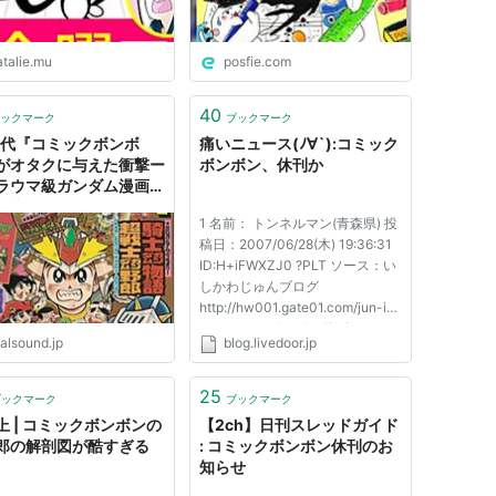
ーム・ベース」の一員）
atalie.mu
posfie.com
ーム・ベース」の一員）
ーム・ベース」の一員。後にバンダイに入社し、「バ
40
ックマーク
ブックマーク
場。）
年代『コミックボンボ
痛いニュース(ﾉ∀`):コミック
がオタクに与えた衝撃ー
ボンボン、休刊か
ラウマ級ガンダム漫画に
ードダス担当）
、大人の悪ふざけ
1 名前： トンネルマン(青森県) 投
ダス担当）
稿日：2007/06/28(木) 19:36:31
ン担当の土信田さん）
ID:H+iFWXZJ0 ?PLT ソース：い
しかわじゅんブログ
ャポン『ガンドランダー』シリーズ担当）
http://hw001.gate01.com/jun-i/
漫画によく出てきた編集者）
▽ コミックボンボン休刊か……。
alsound.jp
blog.livedoor.jp
朝日ソノラマがなくなって、ネム
キはどうなるんだ。 漫画誌はど
こも厳しいな。 ▽ 関連：月刊コ
25
ブックマーク
ブックマーク
ミックボンボン総合スレッド
上 | コミックボンボンの
【2ch】日刊スレッドガイド
http://anime2...
郎の解剖図が酷すぎる
: コミックボンボン休刊のお
知らせ
UB SHOP」の店長）