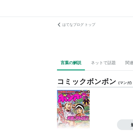
はてなブログ トップ
言葉の解説
ネットで話題
関
コミックボンボン
(
マンガ
)