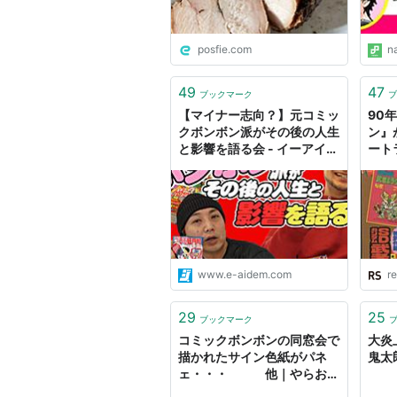
小田雅弘（モデラー、「ストリ
posfie.com
n
高橋昌也（モデラー、「ストリ
川口克己（モデラー、「ストリ
49
47
ブックマーク
ブ
ンダイの川口名人」としても登
【マイナー志向？】元コミッ
90
小澤勝三（"ヒゲのプラモ怪人"）
クボンボン派がその後の人生
ン』
と影響を語る会 - イーアイデ
ート
カードダス土田（バンダイのカ
ム「ジモコロ」
見る
柴崎お師匠（バンダイのカード
ニャゴ神（バンダイのガシャポ
ガンドラ中西（バンダイのガシ
久慈さん（モト珍や帯ひろ志の
www.e-aidem.com
re
大津好満（モデラー）
速水仁司（モデラー）
29
25
ブックマーク
今地芳章（モデラー）
コミックボンボンの同窓会で
大炎
描かれたサイン色紙がパネ
鬼太
草刈健一（モデラー）
ェ・・・ 他｜やらお
三河店長（バンダイ直営店「B-CL
ん！