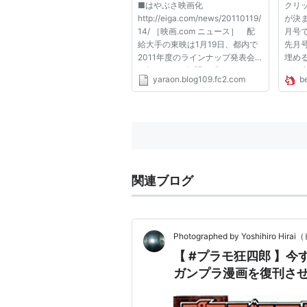
■はやぶさ映画化
クリ
米田浩二郎（編集者。『元祖！SD
http://eiga.com/news/20110119/
が決
場）
14/ ［映画.com ニュース］ 配
月号
給大手の東映は1月19日、都内で
先月
2011年度のラインナップ発表会
埋め
を行った。 7年間60億キロにわた
が目
*1
:
創刊号の特別企画はガンプラ10
yaraon.blog109.fc2.com
b
る飛行の末に貴重な成果を地球に
回は
真っ直中だった。
持ち帰った「はやぶさ」を実話を
句！
*2
:
2006年1月号よりB5(ジャン
映画化する「小惑星探査機はやぶ
目玉
さ 遥かなる帰還（仮題）」の製
るの
*3
:
詳細は「
本山マリオ
」の項目を
作を発表。監督...
な...
関連ブログ
Photographed by Yoshihiro H
【 #プラモ狂四郎 】
ガンプラ漫画を復刊さ