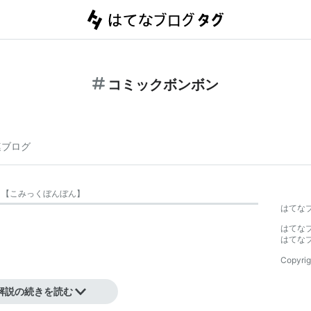
コミックボンボン
連ブログ
【
こみっくぼんぼん
】
はてな
はてな
はてな
Copyrig
解説の続きを読む