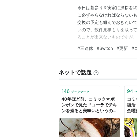
今日は墓参り＆実家に挨拶を
作品が掲載された主な作家
に必ずやらなければならないも
交換の予定も組んでおきたい
やまと虹一（『プラモ狂四郎』『
いので、数件見積もりを取って
録』）
ることが出来ないものですが
横井孝二（"横井画伯"、『元祖！
す。 連休したい、しておきた
#
三連休
#
Switch
#
更新
#
本山一城（"モト珍"、『スーパ
関してはちょっと諦めています
池原しげと（『ロックンゲーム
出できそうにないので、ここ数年
佐藤元（『爆笑戦士！SDガンダ
ネットで話題
近藤和久（『MS戦記』）
御童カズヒコ（『元祖温泉ガッ
146
94
ブックマーク
ほしの竜一（『騎士ガンダム物
40年ほど前、コミック☆ボ
コミ
赤塚不二夫（『平成天才バカボ
ンボンで見た『コーラでチキ
復活
ンを煮ると美味いというのは
金曜
水木しげる（『ゲゲゲの鬼太郎
本当か？』を追求し、コーラ
柴山みのる（『やっぱ！アホー
で煮込みまくったらクリスマ
ス・イブの朝を迎えた
誌面や劇中に登場した実在の人