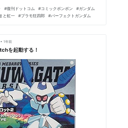
虹一さんの公式ブログはこちら 補足：超戦士ガンダム野
ラ
#
復刊ドットコム
#
コミックボンボン
#
ガンダム
電子書籍化済みです。 追記：プラモ狂四郎の復刊希望
まと虹一
#
プラモ狂四郎
#
パーフェクトガンダム
復刊して欲しい！美樹…
•
1年前
tchを起動する！