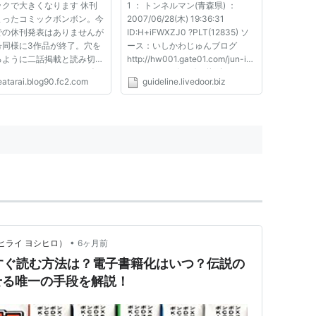
ックで大きくなります 休刊
1 ： トンネルマン(青森県) ：
ガンダム』には"SDヨネダ""ボンボン男"として登
まったコミックボンボン。今
2007/06/28(木) 19:36:31
での休刊発表はありませんが
ID:H+iFWXZJ0 ?PLT(12835) ソ
号同様に3作品が終了。穴を
ース：いしかわじゅんブログ
るように二話掲載と読み切り
http://hw001.gate01.com/jun-i/
立ちました。 それよりも今
▽ コミックボンボン休刊か……。
08人プレゼント。当時はガンプラブームで品不足の
eatarai.blog90.fc2.com
guideline.livedoor.biz
巻頭にあった鬼太郎記事に絶
朝日ソノラマがなくなって、ネム
 『妖怪解体新書』と題して
キはどうなるんだ。 漫画誌はど
プと同じサイズ)になりました。
おやじと鬼太郎の解剖図があ
こも厳しいな。 ▽ 関連：月刊コ
ですがとても妖怪とは思え
ミックボンボン総合スレッド
参照
http://anime2.2c...
•
irai（ヒライ ヨシヒロ）
6ヶ月前
今すぐ読む方法は？電子書籍化はいつ？伝説の
せる唯一の手段を解説！