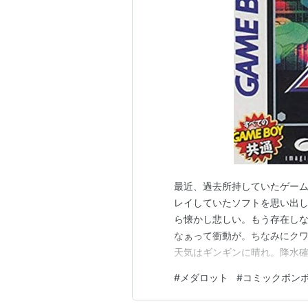
最近、過去所持していたゲー
レイしていたソフトを思い出し
ら懐かし悲しい。もう存在しな
なぁって衝動が。ちなみにクワ
天気はギンギンに晴れ。降水確
間天気もずっと高温の晴れ。
#
メダロット
#
コミックボン
夏休みに入りますし、この暑
す。 気を付けないと、もちろ