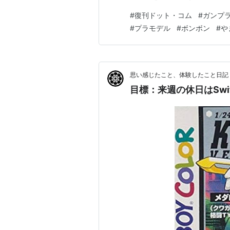
を集結させよう 補足：やまと
#
復刊ドット・コム
#
ガンプ
郎とＳＤ武者ガンダム風雲録は
#
プラモデル
#
ボンボン
#
や
投票数が増えました！ これも
思い感じたこと、体験したこと日記
目標：来週の休日はSwi