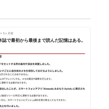
年10月創刊。当初からガンプラを扱い
*1
、82年2月号
グラビアページの特集の合わせ技で、ガンプラブー
。初期に掲載されたガンプラの作例は、ほとんどが
のの使い回しで、悪く言えば二番煎じだが、逆に言
•
5ヶ月前
ので、またボンボンの読者層にとっては目新しいも
は本誌で最初から最後まで読んだ記憶はある。
じる技術の紹介も行われ、誌面で行われた「全国少
した新井智之氏が後に一線で活躍するプロモデラー
ックに似ていた
*2
が、コロコロがドラえもんを擁
のに対し、こちらのメインはガンダムや仮面ライダ
として幅を利かせていたが、最近は同社のマガジン
ンダムネタを取られてしまって、少し寂しい。
もって休刊。