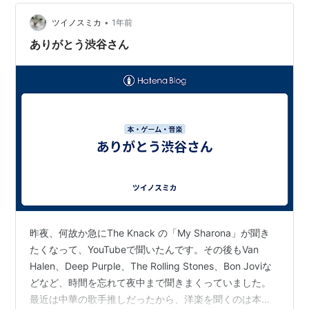
んばんは、渋谷陽一です」 毎回この口上から始まる渋谷
さんの回は欠かさず聴いてました。 渋谷さんは何はとも
•
ツイノスミカ
1年前
あれ、レッド・ツェッペ…
ありがとう渋谷さん
昨夜、何故か急にThe Knack の「My Sharona」が聞き
たくなって、YouTubeで聞いたんです。その後もVan
Halen、Deep Purple、The Rolling Stones、Bon Joviな
どなど、時間を忘れて夜中まで聞きまくっていました。
最近は中華の歌手推しだったから、洋楽を聞くのは本当