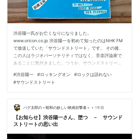
渋谷陽一氏がお亡くなりになりました。
www.oricon.co.jp 渋谷陽一を初めて知ったのはNHK FM
で放送していた「サウンドストリート」です。 その後、
この人はラジオパーソナリティではなく、音楽評論家で
あることに気付きました。つうか、サウンドストリート
を聴いていれば誰もが気付くことではあるのですが。 そ
#
渋谷陽一
#
ロッキングオン
#
ロックは語れない
のあと、彼が出版している雑誌、「rockin' on」を購読し
#
サウンドストリート
たりします。 rockin' onはいわゆる洋楽中心の音楽雑誌で
はあるのですが、当時の日本のRockシーンで活躍しよう
としている新進気鋭のバンドやミュージシャンもたまに
掲載されることがありました。ちなみに、当時まだJ-
•
パグ太郎の＜昭和の妖しい映画目撃者＞
1年前
Pop…
【お知らせ】渋谷陽一さん、堕つ － サウンド
ストリートの思い出