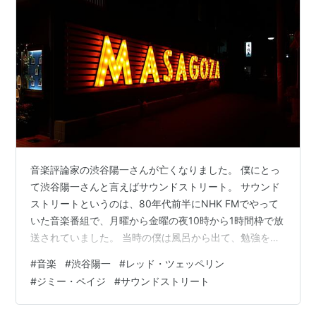
音楽評論家の渋谷陽一さんが亡くなりました。 僕にとっ
て渋谷陽一さんと言えばサウンドストリート。 サウンド
ストリートというのは、80年代前半にNHK FMでやって
いた音楽番組で、月曜から金曜の夜10時から1時間枠で放
送されていました。 当時の僕は風呂から出て、勉強をし
ながらこの番組を聴くのを日課にしてました。 （聴くの
#
音楽
#
渋谷陽一
#
レッド・ツェッペリン
に集中していて、勉強してたことはないですけど） 月曜
#
ジミー・ペイジ
#
サウンドストリート
のDJは佐野元春さん、火曜日は坂本龍一さん、水曜日は
忘れたけど、木曜と金曜日は渋谷陽一さんでした。 「こ