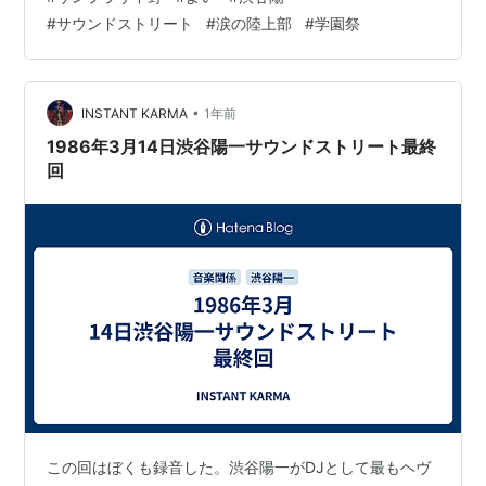
より、何を壊そうとしているかで見た方がいい。 その意
#
サウンドストリート
#
涙の陸上部
#
学園祭
味では、『よい』にはかなりロック的な初期衝動がある
と思う。 MA）当時、ボクは高校生だったんだけど、渋谷
陽一が「すごい新人バンドが現れた」ってしきりに推し
ていたんだよね。 彼のラジオ「サウン…
•
INSTANT KARMA
1年前
1986年3月14日渋谷陽一サウンドストリート最終
回
この回はぼくも録音した。渋谷陽一がDJとして最もヘヴ