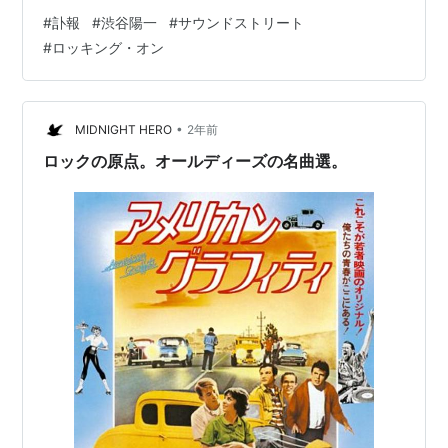
に久しぶりで、急にスイッチが入ったのが不思議でし
#
訃報
#
渋谷陽一
#
サウンドストリート
た。どの曲も歌詞を覚えてて今でもノリノリで歌えるの
#
ロッキング・オン
は、意味が知りたくて単語の意味を調べて歌っていたか
ら。英語の勉強に少しはなったのかな。それは今の中国
語学習にも通じるところがあって、語学学習に音楽って
サイコーかもって思ってたんですよね…
•
MIDNIGHT HERO
2年前
ロックの原点。オールディーズの名曲選。