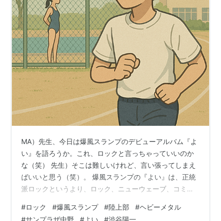
MA）先生、今日は爆風スランプのデビューアルバム『よ
い』を語ろうか。これ、ロックと言っちゃっていいのか
な（笑） 先生）そこは難しいけれど、言い張ってしまえ
ばいいと思う（笑）。 爆風スランプの『よい』は、正統
派ロックというより、ロック、ニューウェーブ、コミッ
クソング、風刺、演劇的な勢いが混ざった、分類しにく
#
ロック
#
爆風スランプ
#
陸上部
#
ヘビーメタル
いアルバムだね。 ただ、ロックかどうかを形式で考える
#
サンプラザ中野
#
よい
#
渋谷陽一