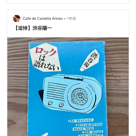
ド・ツェッペリンを無条件で拝めていることで有名で、
ハードロックおやじ系だと思いきや、パンク、スカ、ニ
ューウェーブ、新しいジャンルの音をどんどん紹介す
•
Cafe de Castella Annex
1年前
る。 私がデ…
【追悼】渋谷陽一