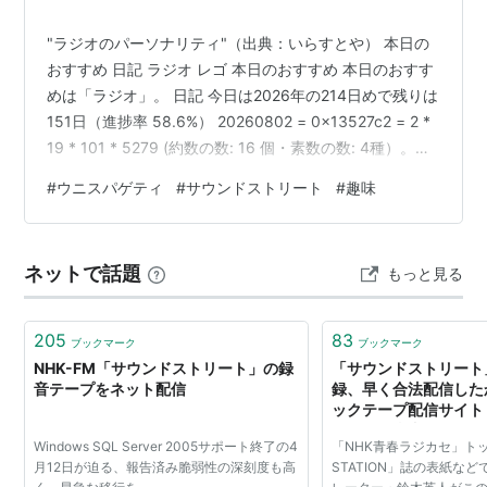
各氏。
"ラジオのパーソナリティ"（出典：いらすとや） 本日の
参考：
おすすめ 日記 ラジオ レゴ 本日のおすすめ 本日のおすす
1983アルコ堂ＥＸページ
めは「ラジオ」。 日記 今日は2026年の214日めで残りは
http://www.chokai.ne.jp/mimori/index.html
151日（進捗率 58.6%） 20260802 = 0x13527c2 = 2 *
19 * 101 * 5279 (約数の数: 16 個・素数の数: 4種）。ま
「デモテープ特集」からのオムニバス
た １～４桁の素数が１個づつ登場している。そんなに珍
#
ウニスパゲティ
#
サウンドストリート
#
趣味
しくないのかもしれない。 今朝の手稲山。2026.08.02
DEMO TAPE‐1
昼食はミアボッカに行って今年最後のウニスパゲティ
アーティスト:
オムニバス,松田公美
（ウニダブル）を食べた。今日のウニは根室産とのこ
子,SEMO,三上直子,少年刑事ケンイチ
ネットで話題
もっと見る
と。おいしかった。ここ数年は年に２回ウニスパゲティ
くんと青島博士とカルテル長官,佐々木
を食…
朋子,テイ・トウワ,三村美智子,岡本清
郎,野村達士,坂本龍一
205
83
ブックマーク
ブックマーク
出版社/メーカー:
ミディ
NHK-FM「サウンドストリート」の録
「サウンドストリート
発売日:
1991/03/21
音テープをネット配信
録、早く合法配信した
メディア:
CD
ックテープ配信サイト
購入
: 8人
クリック
: 85回
カセ」担当者に聞く
この商品を含むブログ (12件) を見る
Windows SQL Server 2005サポート終了の4
「NHK青春ラジカセ」ト
月12日が迫る、報告済み脆弱性の深刻度も高
STATION」誌の表紙な