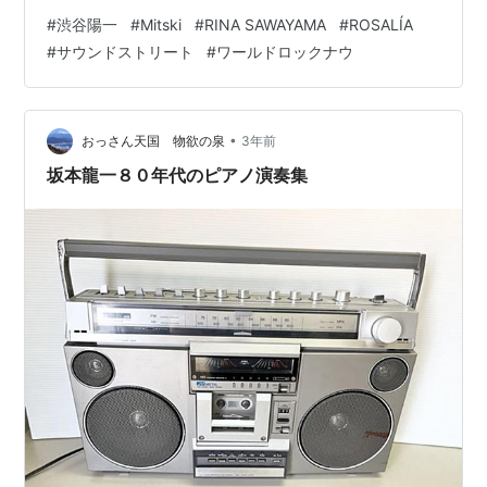
でするようになったことをきっかけに聴くようになり、
#
渋谷陽一
#
Mitski
#
RINA SAWAYAMA
#
ROSALÍA
懐かしロックではなく、常に新しい音楽を追求する氏の
#
サウンドストリート
#
ワールドロックナウ
姿勢に好感を持っていた。 Rosalíaや、MitskiやRINA
Sawayamaを、この番組のおかげで知った。 渋谷氏が体
調を崩したことがきっかけで、この長寿番組が終了し
た。 伊藤正則氏が代打を務めた最終回の放送は3月30
•
おっさん天国 物欲の泉
3年前
日。 サ…
坂本龍一８０年代のピアノ演奏集