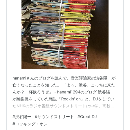
hanamiさんのブログを読んで、音楽評論家の渋谷陽一が
亡くなったことを知った。 「よぅ、渋谷。こっちに来た
んか？一杯飲ろうぜ」 - hanami1294のブログ 渋谷陽一
が編集長をしていた雑誌「Rockin' on」と、DJをしてい
たNHKのラジオ番組サウンドストリートは中学、高校時
代の私の生活の一部となっていた。 私が高校時代に購入
#
渋谷陽一
#
サウンドストリート
#
Great DJ
したレコードのほとんどが彼のサウンドストリートで紹
#
ロッキング・オン
介されたものかもしれない。 でも渋谷陽一と言えばレッ