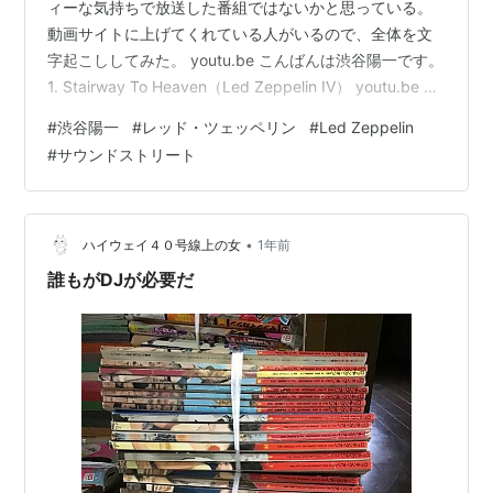
ィーな気持ちで放送した番組ではないかと思っている。
動画サイトに上げてくれている人がいるので、全体を文
字起こししてみた。 youtu.be こんばんは渋谷陽一です。
1. Stairway To Heaven（Led Zeppelin IV） youtu.be こ
の歌の主人公である1人の女の子というのがおりまして、
#
渋谷陽一
#
レッド・ツェッペリン
#
Led Zeppelin
この子は天国への階段、まさにステアウェイトゥヘブン
#
サウンドストリート
は存在してそれを買うことができると固く信じている、
そういう女の子なんですね。 で、彼女はステアウェイト
ゥヘブンはどこで売ってますかとお店を尋ね歩いて、で
もまあ「天国への階段大安売り！…
•
ハイウェイ４０号線上の女
1年前
誰もがDJが必要だ