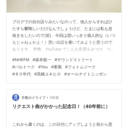
ブログでの自分語りみたいなのって、他人からすればひ
たすら鬱陶しいだけなんでしょうけど、たまには私も息
抜きをしたいので(笑)、今回は思いっきり個人的な（いつ
もじゃねぇかよ！）思い出話を書いてみようと思うので
あります。 昨晩、YouTube でこんな音源をみつけ、つい
つい聞きいってしまいました。 youtu.be 今は亡き坂本龍
#
NHKFM
#
坂本龍一
#
サウンドストリート
一氏が演奏したピアノ曲を集めたもので、特に前半は氏
#
バルトーク
#
You
#
東風
#
フォトムジーク
が1980年代前半にやっていたFM番組、サウンドストリ
#
８０年代
#
高橋ユキヒロ
#
オールナイトニッポン
ートの中で演奏したものです。当時の私は中２～中３く
らいで、文字通り厨二病全開な、今考えれば本当にイタ
い厨房でした。 先ほど調べたところ、氏のサウンドスト
リートは毎週火曜日…
•
月夜のドライブ
3年前
リクエスト曲がかかった記念日！（40年前に）