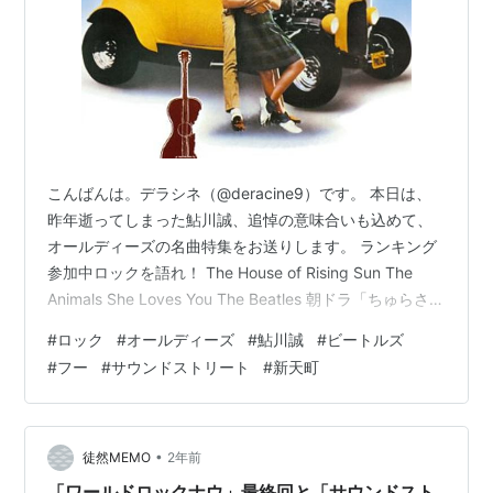
こんばんは。デラシネ（@deracine9）です。 本日は、
昨年逝ってしまった鮎川誠、追悼の意味合いも込めて、
オールディーズの名曲特集をお送りします。 ランキング
参加中ロックを語れ！ The House of Rising Sun The
Animals She Loves You The Beatles 朝ドラ「ちゅらさ
ん」再放送に、鮎川誠が出演中。 Bus Stop Hollies
#
ロック
#
オールディーズ
#
鮎川誠
#
ビートルズ
California Dreamin' THE MAMAS & PAPAS サブスク時
#
フー
#
サウンドストリート
#
新天町
代。 Only You The Platters アメリカン・グラフィティ
Raindrops Keep Fallin' o…
•
徒然MEMO
2年前
「ワールドロックナウ」最終回と「サウンドスト