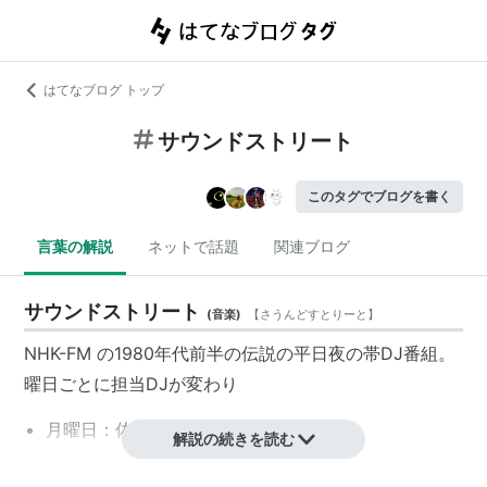
はてなブログ トップ
サウンドストリート
このタグでブログを書く
言葉の解説
ネットで話題
関連ブログ
サウンドストリート
(
音楽
)
【
さうんどすとりーと
】
NHK-FM の1980年代前半の伝説の平日夜の帯DJ番組。
曜日ごとに担当DJが変わり
月曜日：佐野元春
解説の続きを読む
火曜日：坂本龍一