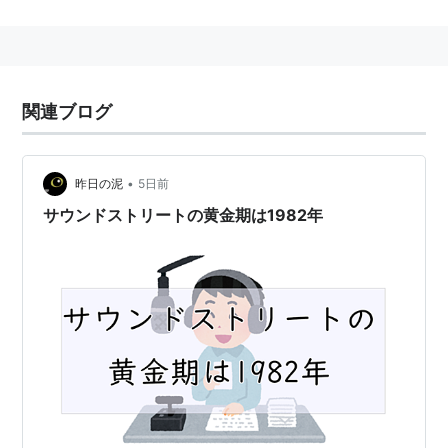
水曜日：甲斐よしひろ
木曜日：山下達郎
金曜日：渋谷陽一
という強力なメンバが自分の好きなマニアックな音楽を
関連ブログ
かけまり、当時のいたいけな日本中の青少年の心を洗脳
した (^^;
•
昨日の泥
5日前
略称：「サンスト」
サウンドストリートの黄金期は1982年
プロデューサー：湊剛
また「教授」の「デモテープ特集」、夏休みに特番とし
てデモテープの作り方だけを数日に渡って放送する「音
楽講座」など名物企画もあった。
この番組のリスナーで、現在ミュージシャンという方も
多い。
例：テイ・トウワ、槇原敬之、宮沢和史、高野寛などの