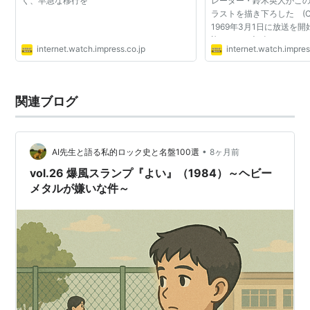
く、早急な移行を
レーター・鈴木英人がこ
ラストを描き下ろした (C)
1969年3月1日に放送を
迎えたのを記念したキャン
internet.watch.impress.co.jp
internet.watch.impres
が現在、同局において展
特番の1つが「サウンドストリ
関連ブログ
ASIN:B00005FE4O
•
AI先生と語る私的ロック史と名盤100選
8ヶ月前
vol.26 爆風スランプ『よい』（1984）～ヘビー
メタルが嫌いな件～