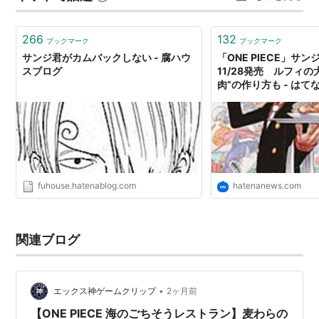
視聴の方はUターン願います。 #OnepieceNetflix はじめ
に言いますが…
266
132
ブックマーク
ブックマーク
サンジ君がカムバックしない - 腐ハウ
「ONE PIECE」サ
スブログ
11/28発売 ルフィの
肉”の作り方も - はて
fuhouse.hatenablog.com
hatenanews.com
関連ブログ
•
エックス神ゲームクリップ
2ヶ月前
【ONE PIECE 海のごちそうレストラン】麦わらの