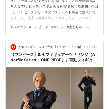
前、「今日はどのキャラが出るかな？」と胸が高鳴る…
そんな“ワンピースバスボムあるある”を感じる瞬間。今回
は、ワンピースシリーズのバスボムをお風呂に投入して
みました。過去に何度も試してきましたが、ブログで紹
介するのは今回が初！狙うはもちろん、麦わらの一味の
#
バスボム
#
ワンピース
#
サンジ
#
麦わらの一味
料理人・サンジです。 今までに獲得したキャラクター達
わくわくのバスボム投入 パッケージを開封すると、青く
て丸いバスボムと小さな樽が登場。バスボムの中にはキ
•
ャラクター1体と手配書が入っている仕組み。しかも、悪
人気フィギュア安値で予約【トイゲット！Blog】
5ヶ月前
魔の実の能力者なら沈んだまま、能力者でなければ浮か
【ワンピース】S.H.フィギュアーツ『サンジ（A
ぶという遊び心のある設定付き。 期…
Netflix Series： ONE PIECE）』可動フィギュア
予約【バンダイ】より2026年10月発売予定♪