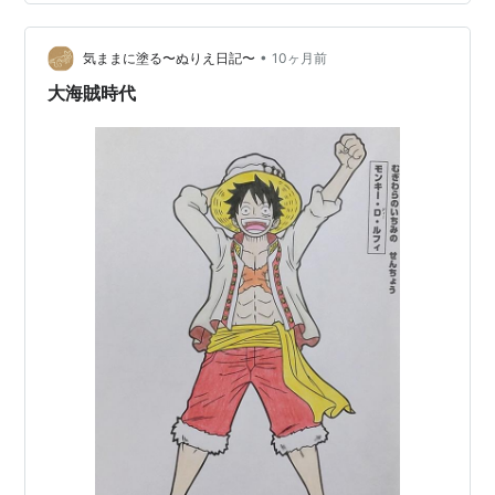
【OP-15】』【バンダイ】 【Amazon】S.H.Figuarts…
•
気ままに塗る〜ぬりえ日記〜
10ヶ月前
大海賊時代