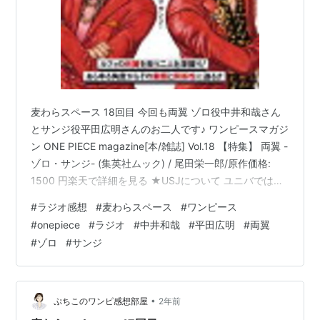
麦わらスペース 18回目 今回も両翼 ゾロ役中井和哉さん
とサンジ役平田広明さんのお二人です♪ ワンピースマガジ
ン ONE PIECE magazine[本/雑誌] Vol.18 【特集】 両翼 -
ゾロ・サンジ- (集英社ムック) / 尾田栄一郎/原作価格:
1500 円楽天で詳細を見る ★USJについて ユニバではワ
ンピースのイベントが行われてて、勝平さんとか真弓さ
#
ラジオ感想
#
麦わらスペース
#
ワンピース
んは封切りでよく行ってらっしゃるそうで平田さんは結
#
onepiece
#
ラジオ
#
中井和哉
#
平田広明
#
両翼
構後で行くみたいです。中井さんも一緒に（なんだかん
#
ゾロ
#
サンジ
だで仲良しですね♪）カルガモの親子話面白かったw 会場
の一体感みたいなものを感じるそうで… ★カルーの声に
ついて 平田さん演じるカル…
•
ぷちこのワンピ感想部屋
2年前