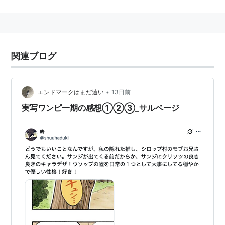
手は料理を作るためのものというポリシーの為、蹴り技
が得意。いつもタバコを手放さない。
元「バラティエ」副船長。美人に目がないが、料理の腕
関連ブログ
で右に出るものはいない。世界中の海の食材が集まる伝
説の「オールブルー」を探している。
•
エンドマークはまだ遠い
13日前
ONE PIECE PIRATE RECIPES 海
実写ワンピ一期の感想①②③_サルベージ
の一流料理人 サンジの満腹ごはん
作者:
SANJI
出版社/メーカー:
集英社
発売日:
2012/11/28
メディア:
単行本
購入
: 52人
クリック
: 2,826回
この商品を含むブログ (23件) を見る