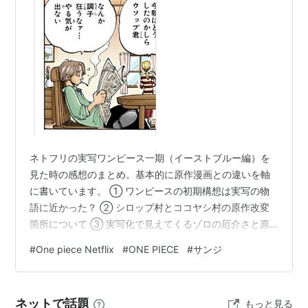
ネトフリの実写ワンピース一期（イーストブルー編）を
見た時の感想のまとめ。基本的に原作漫画との違いを軸
に書いています。 ① ワンピースの初期構想は実写の物
語に近かった？ ② シロップ村とココヤシ村の原作改変
箇所について ③ 実写化で見えてくるゾロの厄介さと原
作サンジの厄介さ。副題は、 「実写サンジはルフィの"理
#
One piece Netflix
#
ONE PIECE
#
サンジ
解者"→原作サンジは？」「死と生の狭間をほっつき歩く
男ゾロ」 実写んぴ感想！ 原作との違いを考えていたら、
むしろワンピースの初期構想は実写の物語に近かったの
ネットで話題
もっと見る
ではないか？と思いましてダラダラと喋ります。 実写未