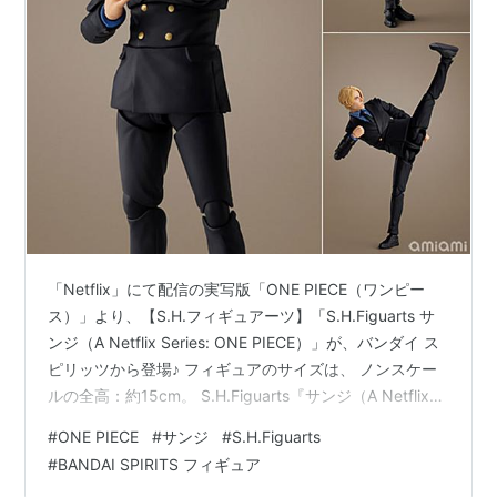
「Netflix」にて配信の実写版「ONE PIECE（ワンピー
ス）」より、【S.H.フィギュアーツ】「S.H.Figuarts サ
ンジ（A Netflix Series: ONE PIECE）」が、バンダイ ス
ピリッツから登場♪ フィギュアのサイズは、 ノンスケー
ルの全高：約15cm。 S.H.Figuarts『サンジ（A Netflix
Series： ONE PIECE）』可動フィギュアは、バンダイ ス
#
ONE PIECE
#
サンジ
#
S.H.Figuarts
ピリッツより2026年10月発売の予定です♪ 【Amazon】
#
BANDAI SPIRITS フィギュア
ONE PIECEカード『ブースターパック 神の島の冒険