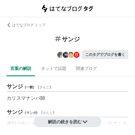
はてなブログ トップ
サンジ
このタグでブログを書く
言葉の解説
ネットで話題
関連ブログ
サンジ
(
一般
)
【
さんじ
】
カリスマナンパ師
サンジ
(
マンガ
)
【
さんじ
】
解説の続きを読む
週刊少年ジャンプで連載中の「ワンピース」に出てくる
キャラクター。戦う料理人。アニメのCVは平田広明。