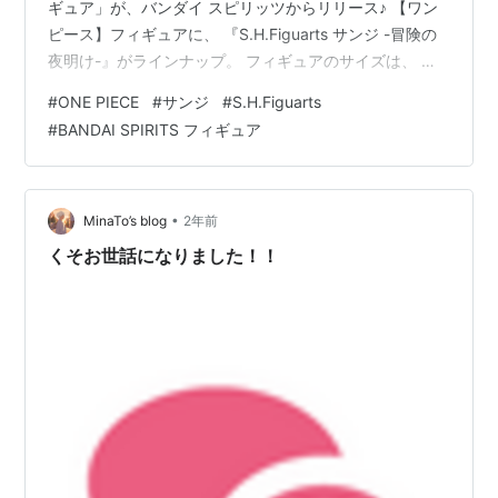
ギュア」が、バンダイ スピリッツからリリース♪ 【ワン
ピース】フィギュアに、 『S.H.Figuarts サンジ -冒険の
夜明け-』がラインナップ。 フィギュアのサイズは、 ノ
ンスケールの全高：約15.5cm。 S.H.Figuarts『サンジ -
#
ONE PIECE
#
サンジ
#
S.H.Figuarts
冒険の夜明け-』ONE PIECE 可動フィギュアは、バンダ
#
BANDAI SPIRITS フィギュア
イ スピリッツより2026年01月発売の予定です♪
【Amazon】ONE PIECEカード『プレミアム ONE PIECE
CARD THE BEST vol.2』【バン…
•
MinaTo’s blog
2年前
くそお世話になりました！！