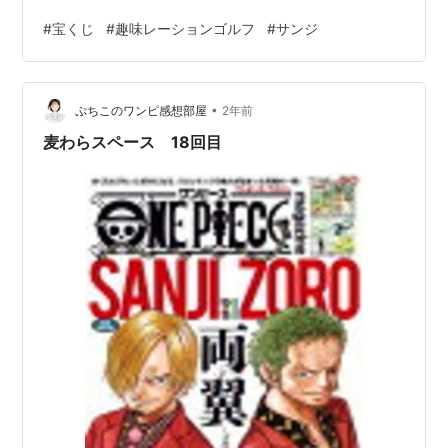
ープレーはできません。 その間、心に決めていることが
#
宝くじ
#
趣味レーションゴルフ
#
サンジ
あります。 アンダーで回ることができたら、宝くじを買
おう！ということです。 ゴルフは「運」の要素が強いと
思っているので、 アンダーで回れた日はラッキーデーだ
•
と思うからです。 そして、先日アンダーで回りまし
ぷちこのワンピ感想部屋
2年前
た。-5なんで初めてです。 そこで近くの銀行の脇の宝く
麦わらスペース 18回目
じ売り場に行ったのですが、 ハ…