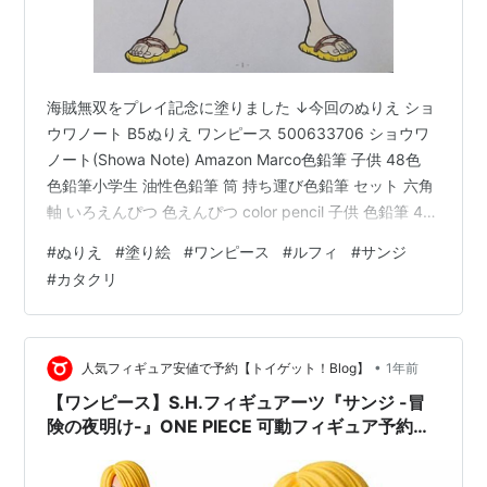
海賊無双をプレイ記念に塗りました ↓今回のぬりえ ショ
ウワノート B5ぬりえ ワンピース 500633706 ショウワ
ノート(Showa Note) Amazon Marco色鉛筆 子供 48色
色鉛筆小学生 油性色鉛筆 筒 持ち運び色鉛筆 セット 六角
軸 いろえんぴつ 色えんぴつ color pencil 子供 色鉛筆 48
色 デッサン用色えんぴつ 美術学生 初心者 小学生文房具
#
ぬりえ
#
塗り絵
#
ワンピース
#
ルフィ
#
サンジ
セット 入学祝い プレゼント,4300-48色 MARCO
#
カタクリ
Amazon
•
人気フィギュア安値で予約【トイゲット！Blog】
1年前
【ワンピース】S.H.フィギュアーツ『サンジ -冒
険の夜明け-』ONE PIECE 可動フィギュア予約
【バンダイ】より2026年1月発売予定♪