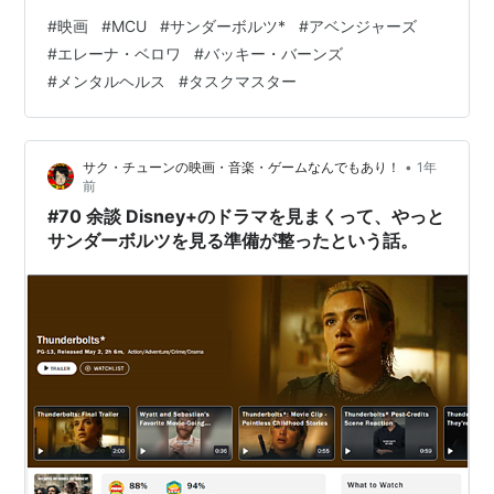
確かに可哀そうでした。ロクな見せ場もないから、あの
#
映画
#
MCU
#
サンダーボルツ*
#
アベンジャーズ
キャラクターがどんな能力を持っていたのかもわからず
#
エレーナ・ベロワ
#
バッキー・バーンズ
にああなるとは… タスクマスターの詳細は各人劇場で確
#
メンタルヘルス
#
タスクマスター
かめてもらうとして、本作の大まかな筋立ては「過去の
清算というか、過去とどう向き合うか」「ひとりで生き
ていくのではなく、仲間とお互いに助け合って生きてい
•
サク・チューンの映画・音楽・ゲームなんでもあり！
1年
く」というのが軸だと思います。 …
前
#70 余談 Disney+のドラマを見まくって、やっと
サンダーボルツを見る準備が整ったという話。