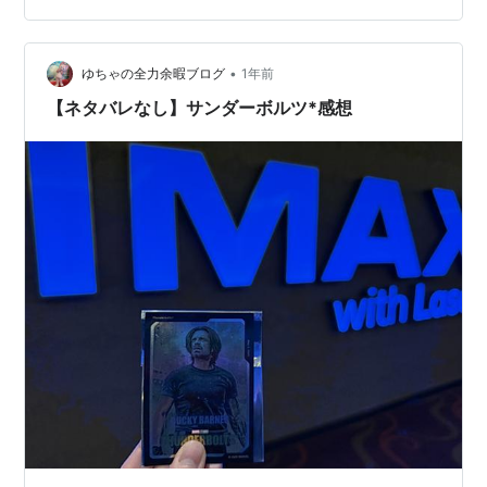
も十分に楽しめたよ！っていう感じでお伝えしていこう
と思います。 あらすじ 姉を失い、虚しさや空虚感を感じ
ていた暗殺者であるエレーナ・ベロワ。任務を完遂後、
•
ゆちゃの全力余暇ブログ
1年前
また別の任務で…
【ネタバレなし】サンダーボルツ*感想