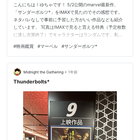
こんにちは！ゆちゃです！ 5/2公開のmarvel最新作、
「サンダーボルツ*」をIMAXで見たのでその感想です。
ネタバレなしで事前に予習した方がいい作品なども紹介
しています。 写真はIMAXで見ると貰える特典（予定枚数
に達し次第終了）でキャラクターはランダムです。私は1
番狙ってたバッキーでした✌️嬉しい！ 私のmarvel歴 サン
#
映画鑑賞
#
マーベル
#
サンダーボルツ*
ダーボルツあらすじ サンダーボルツ感想（ネタバレな
し） 予習した方がいい作品 1位:ブラック・ウィドウ 2位:
キャプテン・アメリカ ファルコン＆ウィンターソルジャ
•
ー 3位:アントマン＆ワスプ 私のmarvel歴 今年の1月から
Midnight the Gathering
1年前
MCUを見始めた新参者です。まだまだ勉強…
Thunderbolts*