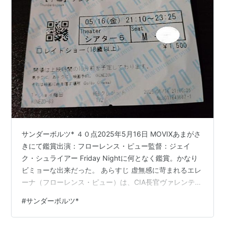
サンダーボルツ* ４０点2025年5月16日 MOVIXあまがさ
きにて鑑賞出演：フローレンス・ピュー監督：ジェイ
ク・シュライアー Friday Nightに何となく鑑賞。かなり
ビミョーな出来だった。 あらすじ 虚無感に苛まれるエレ
ーナ（フローレンス・ピュー）は、CIA長官ヴァレンティ
ーナから裏稼業に生きていた。足を洗おうと最後の仕事
#
サンダーボルツ*
に向かった先で、自分と同じくヒーローではない者た
ち、そして記憶を失ったボブに出会う。窮地に陥った彼