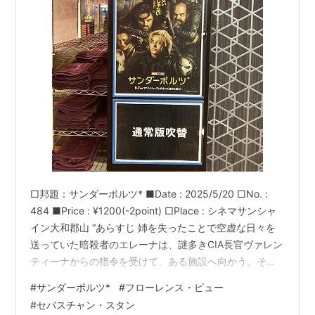
□邦題：サンダーボルツ* ■Date : 2025/5/20 □No. :
484 ■Price : ¥1200(-2point) □Place : シネマサンシャ
イン大和郡山 “あらすじ 姉を失ったことで空虚な日々を
送っていた暗殺者のエレーナは、謎多きCIA長官ヴァレン
ティーナからの指令を受けて、ある施設へ向かう。そこ
で同じくヴァレンティーナによって集められたジョン・
#
サンダーボルツ*
#
フローレンス・ピュー
ウォーカー、ゴースト、タスクマスターが一堂に会し、
#
セバスチャン・スタン
記憶を失ったボブという謎の男も現れる。思わぬ危機が