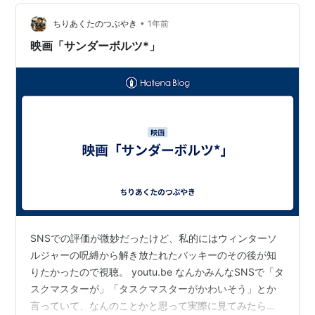
らは団結することを余儀なくされ・・・ ポジティブ・サ
•
イド 一応、『 キャプテン・アメリカ ブレイブ・ニュ
ちりあくたのつぶやき
1年前
ー・ワールド 』の直後の世界らしい。怪物が出現して
映画「サンダーボルツ*」
も、それを食い…
SNSでの評価が微妙だったけど、私的にはウィンターソ
ルジャーの呪縛から解き放たれたバッキーのその後が知
りたかったので視聴。 youtu.be なんかみんなSNSで「タ
スクマスターが」「タスクマスターがかわいそう」とか
言っていて、なんのことかと思って実際に見てみたら、