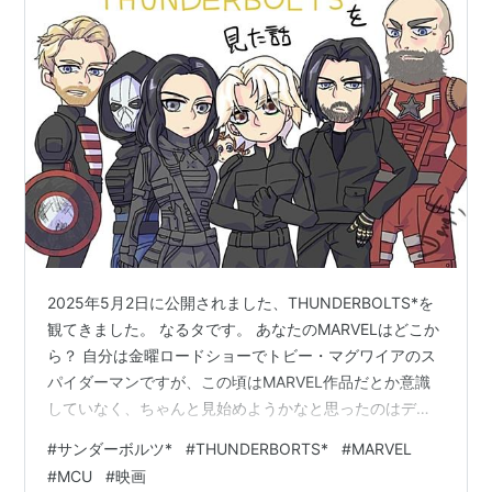
2025年5月2日に公開されました、THUNDERBOLTS*を
観てきました。 なるタです。 あなたのMARVELはどこか
ら？ 自分は金曜ロードショーでトビー・マグワイアのス
パイダーマンですが、この頃はMARVEL作品だとか意識
していなく、ちゃんと見始めようかなと思ったのはデッ
ドプールからでした。（他作品見てないけど） なのでこ
#
サンダーボルツ*
#
THUNDERBORTS*
#
MARVEL
の記事は、MCU（マーベルシネマティックユニバース）
#
MCU
#
映画
作品を予習なしに観てきた人の感想なので、そんな人で