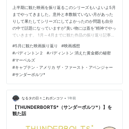
上半期に観た映画を振り返るこのシリーズもいよいよ5月
までやってきました。意外と本数観ていない月があった
りして果たしてシリーズにしてよかったのか問題も自分
の中で話題になっていますが”臭い物には蓋を”精神でやっ
ていきます。 1月～4月までに観た作品の振り返り記事は
以下になりますので是非ご覧ください。 frog-cinema.net
#
5月に観た映画振り返り
#
映画感想
frog-cinema.net frog-cinema.net frog-cinema.net さっ
#
パディントン２
#
パディントン 消えた黄金郷の秘密
そく、5月に観た映画を振り返ってみましょう。 2025年
#
マーベルズ
5月に観た映画たち サンダーボルツ* パディントン２ パ
#
キャプテン・アメリカ ザ・ファースト・アベンジャー
ディントン 消えた黄金郷の秘密 マーベルズ キャプテ
#
サンダーボルツ*
ン・ア…
•
なるタの日々これポンコツ
1年前
【THUNDERBORTS*（サンダーボルツ*）】を
観た話