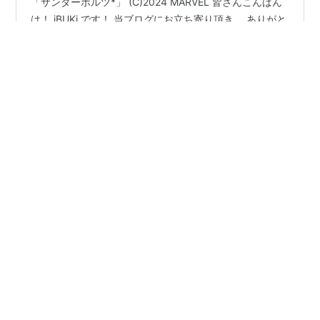
「サンダーボルツ*」 (C)2024 MARVEL 皆さんこんばん
は！ iBUKi です！ 当ブログにお立ち寄り頂き、 ありがと