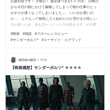
お疲れ様です！ 月曜日！ 最近寝つきがいいのか、日曜日
から今日の朝にかけて爆睡してしまって朝の仕事のとっ
かかりが遅くなってしまいました…。 いいのか悪いの
か…。 んでもって梅雨に入り始めたのか雲行きが怪しい
日が多いため、頭もぼーっとした日が続きます…が今週
も頑張っていこうかと思います！ んでもって～ 『スーパ
#
映画
#
雑談
#
フローレンスビュー
ーヒーローと敵対し、持てる力で戦うスーサイド・スク
#
サンダーボルツ*
#
スーサイド・スクワッド
ワッド』 ストーリーモードプレイされましたでしょう
か！？ リンク ゲームシステムにり拡張性が薄い本作では
あるのですが、『映画を遊ぶ』という観点だとこのスト
ーリーモードを1000円で遊べる本作は非常に満足度が高
•
琥珀色の戯言
1年前
いゲームだと思います。 ぜひプレ…
【映画感想】サンダーボルツ* ☆☆☆☆