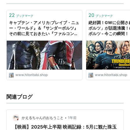
22
20
ブックマーク
ブックマーク
キャプテン・アメリカ:ブレイブ・ニュ
絶好調！GWに公開さ
ー・ワールド』＆『サンダーボルツ』
ボルツ」が話題沸騰！#
その前に見ておきたい『ファルコン＆
ボルツ - 今この瞬間！
ウィンター・ソルジャー』 - 今この瞬
間！
www.hitoritabi.shop
www.hitoritabi.shop
関連ブログ
•
かえるちゃんのおもうこと
1年前
【映画】2025年上半期 映画記録：5月に観た珠玉