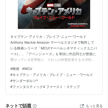
キャプテン･アメリカ：ブレイブ･ニュー･ワールド
Anthony Mackie Amazon マーベルスタジオで制作して
いる映画シリーズ「MCU(マーベルシネマティックユニバ
ース)」。『アベンジャーズ』を筆頭に作品同士が密接に
繋がっている世界観と、それらが終盤収束する大河的要
素もあって度々注目を集めてきました。僕自身、このシ
#
映画
#
MCU
リーズは新作が公開されるたびにチェックしています。
#
キャプテン・アメリカ : ブレイブ・ニュー・ワールド
最近は話題性があまりなくなり展開も縮小されてきたき
#
サンダーボルツ*
らいがありますが、それでもコンスタントに新作を出し
#
ファンタスティック4 ファースト・ステップ
続けてくれているのでありがたい限りです。 今回はそん
なMCUの内、今年公開され鑑賞した3作の感想を書いて
いきたいと思います。…
ネットで話題
もっと見る