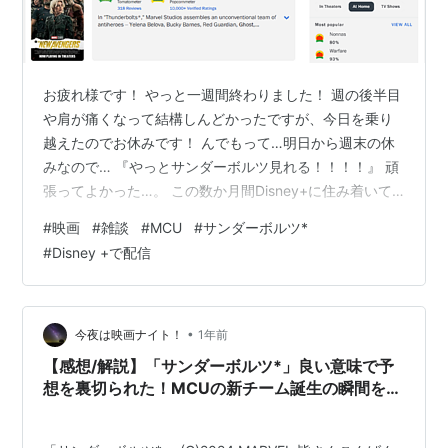
お疲れ様です！ やっと一週間終わりました！ 週の後半目
や肩が痛くなって結構しんどかったですが、今日を乗り
越えたのでお休みです！ んでもって…明日から週末の休
みなので… 『やっとサンダーボルツ見れる！！！！』 頑
張ってよかった…。 この数か月間Disney+に住み着いて
いたといわんばかりの生活でしたので、やっと純然たる
#
映画
#
雑談
#
MCU
#
サンダーボルツ*
映画を映画館で楽しむことができるのは感慨深い！ で評
#
Disney +で配信
判はどうなの？ってなるのですが… 引用元：
https://www.rottentomatoes.com/m/thunderbolts 『批
評家88％、一般視聴者94％とすこぶる評判がいい！！』
私は基本的に評判を先に見て鑑賞するタ…
•
今夜は映画ナイト！
1年前
【感想/解説】「サンダーボルツ*」良い意味で予
想を裏切られた！MCUの新チーム誕生の瞬間を見
逃すな！