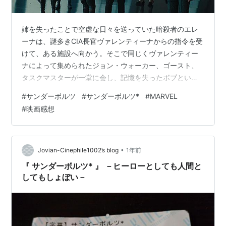
姉を失ったことで空虚な日々を送っていた暗殺者のエレ
ーナは、謎多きCIA長官ヴァレンティーナからの指令を受
けて、ある施設へ向かう。そこで同じくヴァレンティー
ナによって集められたジョン・ウォーカー、ゴースト、
タスクマスターが一堂に会し、記憶を失ったボブという
謎の男も現れる。思わぬ危機が訪れたことで一同は協力
#
サンダーボルツ
#
サンダーボルツ*
#
MARVEL
して窮地を乗り切り、エレーナを助けに来た父のアレク
#
映画感想
セイ、ヴァレンティーナの真の目的を探るバッキー・バ
ーンズも合流し、「サンダーボルツ*」という即席のチー
ムを組むことになる。やがてニューヨークの町に次々と
市民を消し去る脅威の存在が出現。当初はバラバラだっ
•
Jovian-Cinephile1002’s blog
1年前
た「サンダーボルツ」は、危機に直面する中で次…
『 サンダーボルツ* 』 －ヒーローとしても人間と
してもしょぼい－