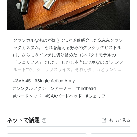
クラシカルなものが好きで…と以前紹介したS.A.A.クラシ
ックカスタム。 それを超える好みのクラシックピストル
は、さらに３インチに切り詰めたコンパクトモデルの
「シェリフス」でした。 しかし本当にツボなのは"ノンフ
ルート"で、シェリフスサイズ。それがタナカとサンケン
のコラボによって登場した時は歓喜しました(((o(*ﾟ▽ﾟ
#
SAA.45
#
Single Action Army
*)o))) Colt Single Action Army "Bird Head"３inch
#
シングルアクションアーミー
#
birdhead
deluxe キタキター！と発表を見た瞬間に予約！笑 スチー
#
バードヘッド
#
SAAバードヘッド
#
シェリフ
ルブラックのボディーに真鍮調のメッキが施されたトリ
ガー周り、プラ木グリップはCAW（MULE）の木製グリ
ップに交換。 真鍮…
ネットで話題
もっと見る