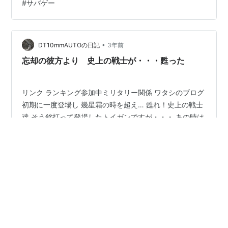
#
サバゲー
ていた。 とまぁ、かなり濃いキャラの銃なので 連日取り
上げていると胃もたれしそう というわけで本日は箸休め
的な記事。 なんと当時の資料をコピーして頂きまシタ。
これはいつもヤフオクでお世話になる 近所の方からの提
•
DT10mmAUTOの日記
3年前
供品で、 以前B…
忘却の彼方より 史上の戦士が・・・甦った
リンク ランキング参加中ミリタリー関係 ワタシのブログ
初期に一度登場し 幾星霜の時を超え… 甦れ！史上の戦士
達 そう銘打って登場したトイガンですが・・・ あの時は
まだインナーバレルが手に入らず 射撃はかなわなかった