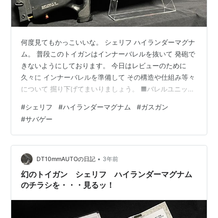
何度見てもかっこいいな。 シェリフ ハイランダーマグナ
ム。 普段このトイガンはインナーバレルを抜いて 発砲で
きないようにしております。 今日はレビューのために
久々に インナーバレルを準備して その構造や仕組み等々
について 掘り下げてまいりましょう。 ■バレルユニット
■ 実はハイランダーマグナムは 銃を分解しなくてもバレ
#
シェリフ
#
ハイランダーマグナム
#
ガスガン
ルの脱着が出来る。 その手順はいたって簡単。 まずはバ
#
サバゲー
レルジャケットを左に回し 緩めて銃本体から取り外しま
す。 ネジ山を緩め切ると、 スプリングの力でバレルジャ
ケットが 前方に押し出されてまいります。 インナーバレ
ルが姿を現しまシタ。 結構長いんですよ。 バレルジャケ
•
DT10mmAUTOの日記
3年前
ットに消音機…
幻のトイガン シェリフ ハイランダーマグナム
のチラシを・・・見るッ！