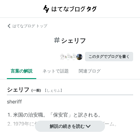
はてなブログ トップ
シェリフ
このタグでブログを書く
言葉の解説
ネットで話題
関連ブログ
シェリフ
(
一般
)
【
しぇりふ
】
sheriff
米国の
治安職
。「
保安官
」と訳される。
1979年に任天堂が発売したアーケードゲーム。
解説の続きを読む