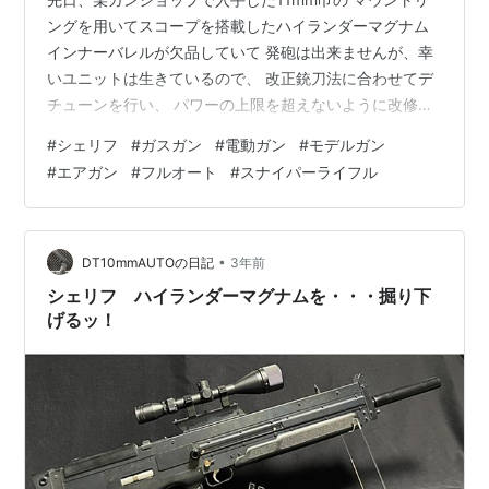
ングを用いてスコープを搭載したハイランダーマグナム
インナーバレルが欠品していて 発砲は出来ませんが、幸
いユニットは生きているので、 改正銃刀法に合わせてデ
チューンを行い、 パワーの上限を超えないように改修し
ます。 で、 この銃を分解しようと思ったのですが、 一
#
シェリフ
#
ガスガン
#
電動ガン
#
モデルガン
体どこから手を付ければイイのか イマイチ分からない こ
#
エアガン
#
フルオート
#
スナイパーライフル
ういう時はネットで情報を拾い、 分解したという人の記
事を見て マネをしながら作業を進めていくのですが、 そ
もそも ハイランダーマグナムに 関する記事は ネット上
にほとんど無い (;´･ω･) ・・・ よって分解に関する記述
•
DT10mmAUTOの日記
3年前
もほとん…
シェリフ ハイランダーマグナムを・・・掘り下
げるッ！