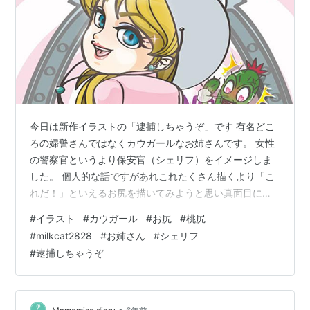
今日は新作イラストの「逮捕しちゃうぞ」です 有名どこ
ろの婦警さんではなくカウガールなお姉さんです。 女性
の警察官というより保安官（シェリフ）をイメージしま
した。 個人的な話ですがあれこれたくさん描くより「こ
れだ！」といえるお尻を描いてみようと思い真面目にお
尻を描いてみましたがいかがでしょうか。 こりずにまた
#
イラスト
#
カウガール
#
お尻
#
桃尻
描きたいと思います。 それではまた！
#
milkcat2828
#
お姉さん
#
シェリフ
#
逮捕しちゃうぞ
•