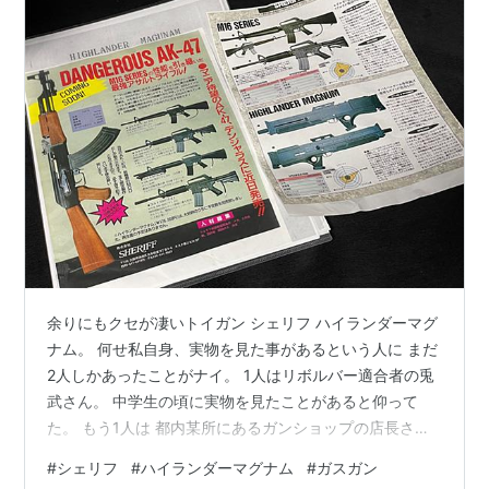
余りにもクセが凄いトイガン シェリフ ハイランダーマグ
ナム。 何せ私自身、実物を見た事があるという人に まだ
2人しかあったことがナイ。 1人はリボルバー適合者の兎
武さん。 中学生の頃に実物を見たことがあると仰って
た。 もう1人は 都内某所にあるガンショップの店長さん
この方は暗黒時代の生き残り 当時強豪と恐れられたチー
#
シェリフ
#
ハイランダーマグナム
#
ガスガン
ムの方のようですが 実物をご覧になった事があると言っ