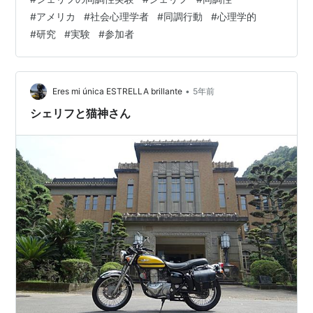
最初はバラバラだった参加者の判断は、実験を繰り返す
#
アメリカ
#
社会心理学者
#
同調行動
#
心理学的
うちに一致していきました。さらに、参加者たちは自分
#
研究
#
実験
#
参加者
の判断が間違っていることに気づいても、多数意見に合
わせる傾向が見られました。 シェリフはこの実験から、
人間は集団の中では、少数意見よりも多数意見に同調す
る傾向があることを明らかにしました。 シ…
•
Eres mi única ESTRELLA brillante
5年前
シェリフと猫神さん