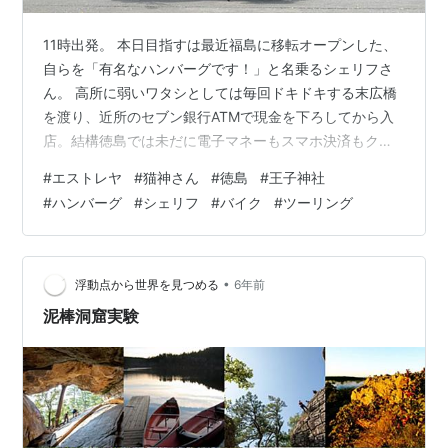
11時出発。 本日目指すは最近福島に移転オープンした、
自らを「有名なハンバーグです！」と名乗るシェリフさ
ん。 高所に弱いワタシとしては毎回ドキドキする末広橋
を渡り、近所のセブン銀行ATMで現金を下ろしてから入
店。結構徳島では未だに電子マネーもスマホ決済もクレ
カもダメってお店が少なからず存在するので、初見のお
#
エストレヤ
#
猫神さん
#
徳島
#
王子神社
店に行く場合には現金を用意していく習慣。 大きなメニ
#
ハンバーグ
#
シェリフ
#
バイク
#
ツーリング
ューにはやたらとたくさんのハンバーグやステーキが並
んでるが、番号がよくわからん。44番の一番人気照り焼
きハンバーグが筆頭に乗っているけれど、その他のメニ
ューの番号はほとんどランダム？と思える順番。考えて
•
浮動点から世界を見つめる
6年前
いるとどんどん混乱してくるので、とりあ…
泥棒洞窟実験