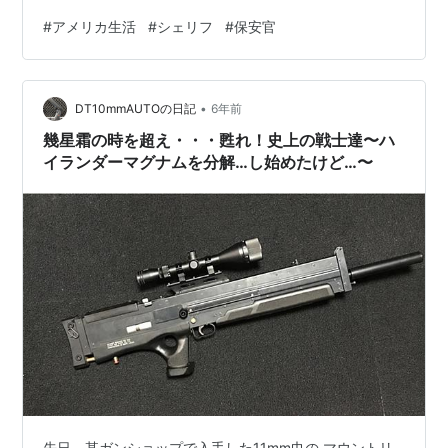
（Police）とは ポリス（Police）とは警察官です。市
#
アメリカ生活
#
シェリフ
#
保安官
（City）を守る役割があります。試験に合格した者が警
察官になることができます。都市部に行けばより多くの
ポリスのパトカーが見られるはずです。参考写真はマイ
•
アミのポリスカーです。日本でパトカーと言えば白黒の
DT10mmAUTOの日記
6年前
イメージですが、アメリカでは自治体によって車のデザ
幾星霜の時を超え・・・甦れ！史上の戦士達〜ハ
インが異なります…
イランダーマグナムを分解…し始めたけど…〜
先日、某ガンショップで入手した11mm巾の マウントリ