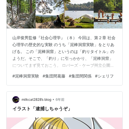
山岸俊男監修『社会心理学』（８） 今回は、第２章 社会
心理学の歴史的な実験 のうち「泥棒洞窟実験」をとりあ
げる。 この「泥棒洞窟」というのは「釣りタイトル」の
ようだ。そこで、「釣り」に引っかかり、「泥棒洞窟」
についてまず見ておこう。 ロバーズ・ケーブ州立公園
(Robbers Cave State Park) Robbers Caveは、「泥棒洞
#
泥棒洞窟実験
#
集団間葛藤
#
集団間関係
#
シェリフ
窟」というより、「無法者の隠れ家」といったほうがよ
さそうだ。それはともかく、この公園は、オクラホマ州
にある公園で、「3つの湖と多くのエーカーの砂岩の崖が
•
あります。この公園は、悪名高い無法者ジェシージェー
milkcat2828’s blog
6年前
ムズとベルスターの隠れ家としての役割を果たした後、
イラスト「逮捕しちゃうぞ」
…