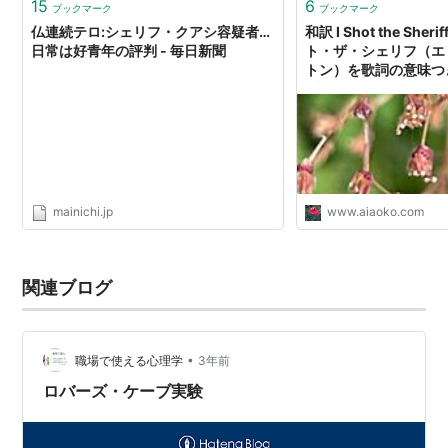
15
6
ブックマーク
ブックマーク
仏連続テロ:シェリフ・クアシ容疑者…
和訳 I Shot the She
日常は好青年の評判 - 毎日新聞
ト・ザ・シェリフ（エ
トン）を歌詞の意味つ
ブ・マーリーをカバー）
ーシャン・ブールヴァー
Ocean Boulevard -
を感じる「懐かしい曲
と「終活」
mainichi.jp
www.aiaoko.com
関連ブログ
•
職場で使える心理学
3年前
ロバーズ・ケーブ実験