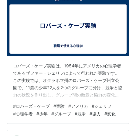
ロバーズ・ケーブ実験は、1954年にアメリカの心理学者
であるザファー・シェリフによって行われた実験です。
この実験では、オクラホマ州のロバーズ・ケーブ州立公
園で、11歳の少年22人を2つのグループに分け、競争と協
力の状況を作り出し、グループ間の敵意と協力の変化を
観察しました。 実験の初め、2つのグループは仲良く過
#
ロバーズ・ケーブ
#
実験
#
アメリカ
#
シェリフ
ごしていましたが、競争状況を作り出すために、各グル
#
心理学者
#
少年
#
グループ
#
競争
#
協力
#
変化
ープに異なる色のTシャツを着せ、グループ間の優劣を競
わせました。すると、2つのグループは次第に敵対的な関
係になっていきました。 競争状況が続いた後、協力状況