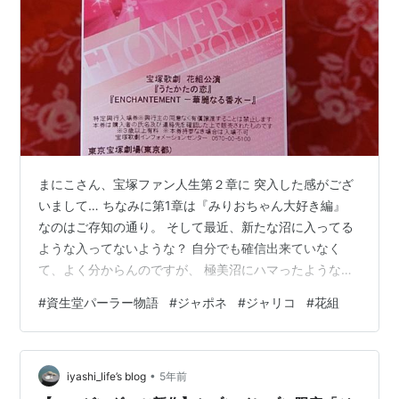
まにこさん、宝塚ファン人生第２章に 突入した感がござ
いまして… ちなみに第1章は『みりおちゃん大好き編』
なのはご存知の通り。 そして最近、新たな沼に入ってる
ような入ってないような？ 自分でも確信出来ていなく
て、よく分からんのですが、 極美沼にハマったような気
がしております。 『ユアジャガー♫』 『ファイティング
#
資生堂パーラー物語
#
ジャポネ
#
ジャリコ
#
花組
ジャガー♫』 とキラキラ笑顔で歌う極美慎くんに、 堕ち
たのかぁーーーーー？まにこｫｫｫｫーーー！ ホントに堕ち
たのかぁーーーーー？ そこんとこ、どうなんじゃぁぁぁ
•
ーー？ はっきりしろーｫ！ と自問自答している毎日でご
iyashi_life’s blog
5年前
ざいます笑。 全てはジャガービートのせいなのだー‼️😆