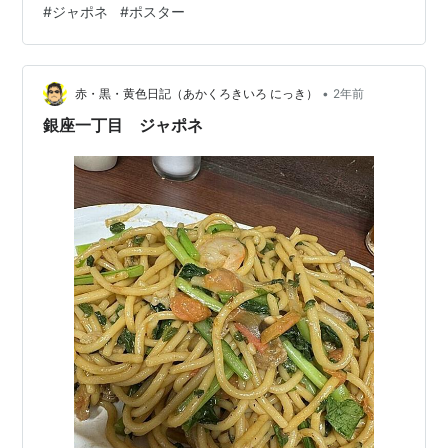
#
ジャポネ
#
ポスター
９世紀末パリ。ベル・エポックとよばれるこの時代に活
躍した画家アンリ・ド・トゥールーズ＝ロートレック
（１８６４年－１９０１年）は、歓楽街であったモンマ
•
ルトルにアトリエを構え、そこに生きる歌手や芸人たち
赤・黒・黄色日記（あかくろきいろ にっき）
2年前
を描きました。本展は、ロートレックのグラフィック作
銀座一丁目 ジャポネ
品の個人…