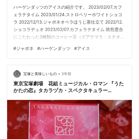
ハーゲンダッツのアイスの紹介です。 2023/02/07.カフ
ェラテタイム 2023/01/24.ストロベリーホワイトショコ
ラ 2022/12/13.ジャポネオペラほうじ茶仕立て 2022/12.
ショコラデュオ 2023/02/07.カフェラテタイム 焙煎度合
にこだわった3種類のコーヒー豆（グアテマラ・エチオピ
アモカ・マンデリン）を使ったエスプレッソに、たっぷ
#
ジャポネ
#
ハーゲンダッツ
#
アイス
りのミルクを合わています。エスプレッソの香ばしくも
華やかな香り、ミルクの濃厚でコク深い味わい、隠し味
に使ったキャラメルの優しい余韻を楽しめるカフェラテ
•
アイスクリーム。心ほぐれる“カフェラテタイム”を楽しめ
宝塚と美味しいもの
3年前
ます。 2023/01/24.スト…
東京宝塚劇場 花組ミュージカル・ロマン 『うた
かたの恋』タカラヅカ・スペクタキュラー
『ENCHANTEMENT（アンシャントマン） －華
麗なる香水（パルファン）－』