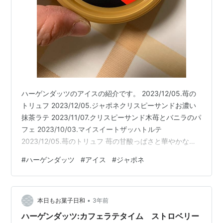
ハーゲンダッツのアイスの紹介です。 2023/12/05.苺の
トリュフ 2023/12/05.ジャポネクリスピーサンドお濃い
抹茶ラテ 2023/11/07.クリスピーサンド木苺とバニラのパ
フェ 2023/10/03.マイスイートザッハトルテ
2023/12/05.苺のトリュフ 苺の甘酸っぱさと華やかな味
わいを、パリパリとした食感のチョコと一緒に楽しめる
#
ハーゲンダッツ
#
アイス
#
ジャポネ
アイスクリームです。完熟苺のピューレとミルクが溶け
合ったクリーミーなストロベリーアイスクリームに、華
やかな風味のストロベリーソースと、食感のアクセント
•
となるパリパリとしたチョコチップを混ぜ込み。ご褒美
本日もお菓子日和
3年前
にふさわしい、ぜいたくな味わい 2023/12…
ハーゲンダッツ:カフェラテタイム ストロベリー