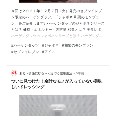
今回は２０２１年１２月７日（火）発売のセブンイレブ
ン限定のハーゲンダッツ。「ジャポネ 和栗のモンブラ
ン」をご紹介します♪ ハーゲンダッツのジャポネシリーズ
とは？ 価格・エネルギー・内容量 和栗とは？ 実食レポ
ハーゲンダッツのジャポネシリーズとは？ ハーゲンダッ
ツの"ジャポネシリーズ"は、セブン‐イレブンとの共同開
#
ハーゲンダッツ
#
ジャポネ
#
和栗のモンブラン
発により、本格的な和の味わいにこだわったセブン‐イレ
#
セブンイレブン
#
アイス
ブン限定のアイスクリームデザートです。過去には下記
のようなものが発売されており、「和」をテーマにして
いることもあり、「あずき」、「抹茶」、「きなこ」、
「黒蜜」が多く登場していますね。今回の「和栗」は
•
あるべき論にゆる～く近づく健康生活
5年前
2015年以来、しかも大好きなモン…
ついに見つけた！余計なモノが入っていない美味
しいドレッシング