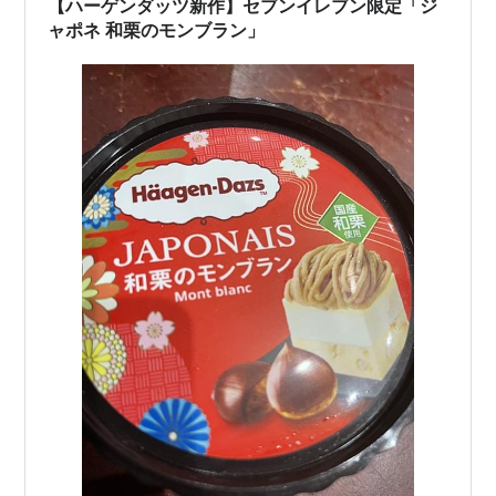
【ハーゲンダッツ新作】セブンイレブン限定「ジ
shop.tc…
ャポネ 和栗のモンブラン」