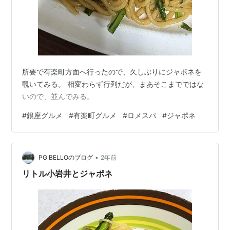
所要で有楽町方面へ行ったので、久しぶりにジャポネを
覗いてみる。 相変わらず行列だが、まあそこまでではな
いので、並んでみる。
#
銀座グルメ
#
有楽町グルメ
#
ロメスパ
#
ジャポネ
•
PG BELLOのブログ
2年前
リトル小岩井とジャポネ