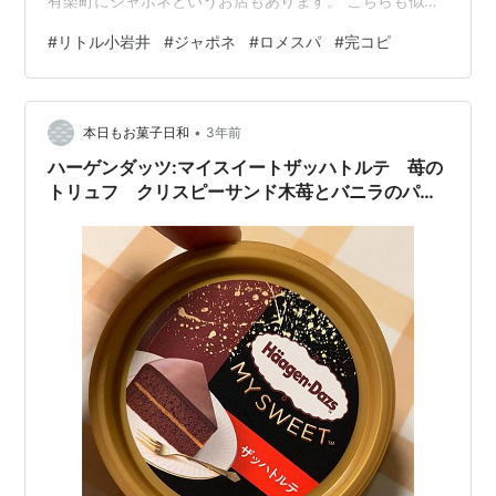
有楽町にジャポネというお店もあります。 こちらも似た
ようなスパゲッティの専門店で、お昼時はもちろん、お
#
リトル小岩井
#
ジャポネ
#
ロメスパ
#
完コピ
昼過ぎてもお客さんの待つ行列が出来ているほどの人気
店です。 ふとしたことから思い出して自分で使ってみま
した。 なんちゃってにはなりますが小松菜、豚肉、玉ね
•
ぎなど使って作ってみました。 味付けは麺つゆとバター
本日もお菓子日和
3年前
という感じ。 かなり近い味でした！笑 そして忘れてはな
ハーゲンダッツ:マイスイートザッハトルテ 苺の
らないのが粉チーズ。 これをかけ…
トリュフ クリスピーサンド木苺とバニラのパフ
ェ ジャポネクリスピーサンドお濃い抹茶ラテ