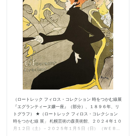
（ロートレック フィロス・コレクション 時をつかむ線展
『エグランティーヌ嬢一座』（部分）、１８９６年、リ
トグラフ） ★（ロートレック フィロス・コレクション
時をつかむ線 展」 札幌芸術の森美術館、２０２４年１０
月１２日（土）－２０２５年１月５日（日） （ＷＥＢサ
イト→） artpark.or.jp www.stv.jp 大衆文化が爛熟した１