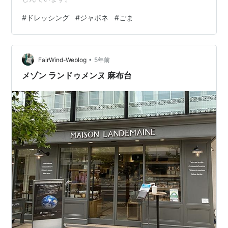
#
ドレッシング
#
ジャポネ
#
ごま
•
FairWind-Weblog
5年前
メゾン ランドゥメンヌ 麻布台