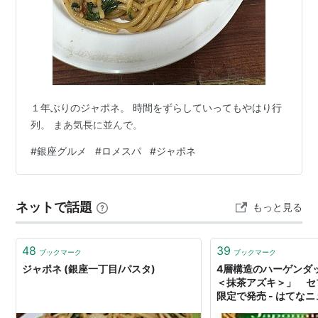
１年ぶりのジャポネ。 時間をずらしていってもやはり行
列。 まあ気長に並んで。
#
銀座グルメ
#
ロメスパ
#
ジャポネ
ネットで話題
もっと見る
48
39
ブックマーク
ブックマーク
ジャポネ (銀座一丁目/パスタ)
4層構造のハーゲンダ
＜抹茶アズキ＞」 セ
限定で発売 - はてな