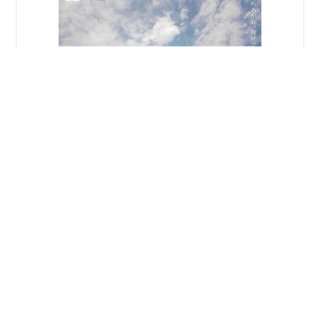
作品情報 原題：Mid90s 監督：ジョナ・ヒル 出演：サニ
ー・スリッチ／キャサリン・ウォーターストン／ルーカ