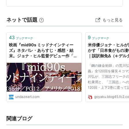
スーパーバッド 童貞ウォーズ
（2007）＜未＞ 出演
躍し、シュミットは女子大生と恋に落ちてしまう。…
無ケーカクの命中男／ノックトアップ
（2007） 出演
ネットで話題
トラブル・カレッジ／大学をつくろう！
（2006）＜
もっと見る
未＞ 出演
素敵な人生のはじめ方
（2006）＜未＞ 出演
43
9
ブックマーク
ブックマーク
もしも昨日が選べたら
（2006） 出演
映画『mid90s ミッドナインティー
米俳優ジョナ・ヒルが
ズ』ネタバレ・あらすじ・感想・結
かす「日本食がもの凄
40歳の童貞男
（2005） 出演
末。ジョナ・ヒル監督デビュー作「子
｜誤訳御免Δ（←デル
ハッカビーズ
（2004） 出演
ライオンが群れの中で生き残る方法」
「鋼の錬金術師」の荒川
を描く青春映画。
義』全120回を爆笑４コマ
アカデミー賞
川弘が、三国志フリーク
杜康潤と、「三国志」へ
候補
120回・上下2巻に渡って
おもしろくてためになる
undazeart.com
goyaku.blog45.fc2.c
ウルフ・オブ・ウォールストリート
（2013） 助演男
究極の「三国志」本 これ
生の本で明後日（2...
優賞
マネーボール
（2011） 助演男優賞
関連ブログ