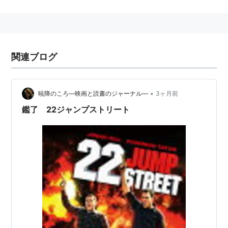
生名：Jonah Hill Feldstein
身長：170 cm
主な作品
関連ブログ
レゴバットマン ザ・ムービー
（2017） 声の出演
ソーセージ・パーティー
（2016） 原案、製作総指
揮、声の出演
•
暁降のころ―映画と読書のジャーナル―
3ヶ月前
ヘイル、シーザー！
（2016） 出演
鑑了 22ジャンプストリート
ヒックとドラゴン2
（2014）＜未＞ 声の出演
LEGO(R) ムービー
（2014） 声の出演
22ジャンプストリート
（2014）＜未＞ 原案、製作、
出演
ディス・イズ・ジ・エンド 俺たちハリウッドスター
の最凶最期の日
（2013）＜未＞ 出演
ウルフ・オブ・ウォールストリート
（2013） 出演
21ジャンプストリート
（2012）＜未＞ 原案、出演、