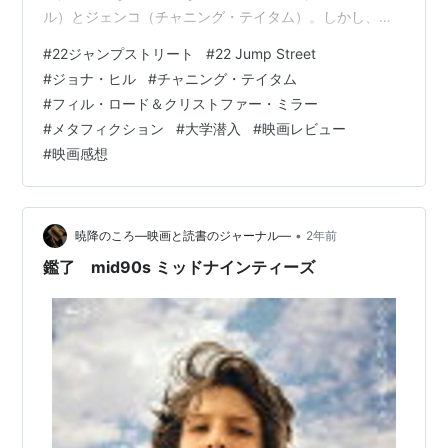
ル）とジェンコ（チャニング・テイタム）。しかし、麻
薬組織のボス「ゴースト」を取り逃がすという失態を演
#
22ジャンプストリート
#
22 Jump Street
じてしまい、二人は再び潜入捜査官としてジャンプ・ス
#
ジョナ・ヒル
#
チャニング・テイタム
トリートへ送り返されます。今度の拠点は、教会の向か
#
フィル・ロード＆クリストファー・ミラー
いにあるベトナム人キリスト教会の跡地「22番地」。そ
#
メタフィクション
#
大学潜入
#
映画レビュー
して新たな任務は、地元の大学に潜入し、女子大生が死
#
映画感想
亡する原因となった新型麻薬「WHYPHY（ワイファ
イ）」の供給元を突き止めることでした。女子寮…
•
暁降のころ―映画と読書のジャーナル―
2年前
鑑了 mid90s ミッドナインティーズ