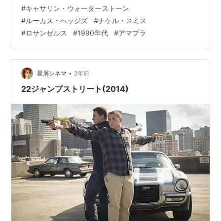
ジズ、ナケル・スミス他。 www.transformer.co.jp 以
#
キャサリン・ウォーターストーン
下、あらすじ。（参照 Filmarks） 1990年代半ばのロサ
#
ルーカス・ヘッジズ
#
ナケル・スミス
ンゼルス。13歳のスティーヴィーは兄のイアン、母のダ
#
ロサンゼルス
#
1990年代
#
アマプラ
ブニーと暮らしている。小柄なスティーヴィーは力…
•
星屑シネマ
2年前
22ジャンプストリート(2014)