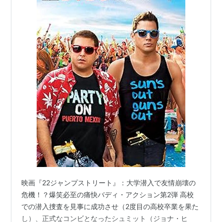
映画『22ジャンプストリート』：大学潜入で友情崩壊の
危機！？爆笑必至の痛快バディ・アクション第2弾 高校
での潜入捜査を見事に成功させ（2度目の高校卒業を果た
し）、正式なコンビとなったシュミット（ジョナ・ヒ