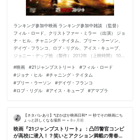
ランキング参加中映画 ランキング参加中雑談 （監督）
フィル・ロード、クリストファー・ミラー （出演） ジョ
ナ・ヒル、チャニング・テイタム、ブリー・ラーソン、
デイヴ・フランコ、ロブ・リグル、アイス・キューブ、
ジョニー・デップ他 （製作） 2012年 （上映時間） 105
分 www.sonypictures.jp 以下、あらすじ。（参照
#
映画
#
21ジャンプストリート
#
フィル・ロード
Filmarks） 高校時代は敵役だったシュミットとジェンコ
#
ジョナ・ヒル
#
チャニング・テイタム
だが、新人警官としてコンビを結成することに。青年犯
#
ブリー・ラーソン
#
デイヴ・フランコ
罪を撲滅するため、高校で潜入活動をする犯罪特別捜査
#
ロブ・リグル
#
アイス・キューブ
#
アマプラ
課“21ジャンプストリート”に配属された2人は、高校内に
はびこる凶悪犯罪の実態を知り…。 youtu.…
【ネタバレあり】*ぽかぽか映画日和* ー 秒でその映画にち
•
ょっと詳しくなる場所 ー
8ヶ月前
映画『21ジャンプストリート』：凸凹警官コンビ
が高校に潜入！？笑いとアクション満載の青春刑