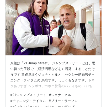
原題は「21 Jump Street」 ジャンプストリートとは、思
い切った手段で （経済活動などを）活発にすることだそ
うです 童貞臭漂うジョナ・ヒルと、セクシー筋肉男チャ
ニング・テイタムの 馬鹿すぎ、しょうもなさすぎ、下ネ
タありすぎ ヘッポコデコボコ警官のバディもの （いちい
ち「爆発しないのか？」には笑った 笑） アメリカとカナ
#
21ジャンプストリート
#
ジョナ・ヒル
ダでは公開初日からヒットしまくり ハイ・スクール/コメ
#
チャニング・テイタム
#
ブリー・ラーソン
ディ映画として 歴代トップの興行収入を記録したそうで
#
ダコタ・ジョンソン
#
ジョニー・デップ