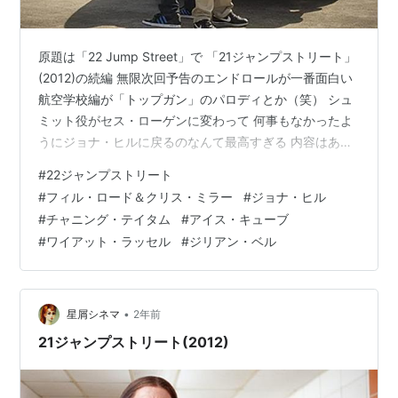
原題は「22 Jump Street」で 「21ジャンプストリート」
(2012)の続編 無限次回予告のエンドロールが一番面白い
航空学校編が「トップガン」のパロディとか（笑） シュ
ミット役がセス・ローゲンに変わって 何事もなかったよ
うにジョナ・ヒルに戻るのなんて最高すぎる 内容はあい
かわらずくだらないんですけど（笑） 「スター・ウォー
#
22ジャンプストリート
ズ」や「スパイダーマン」へのリスペクトも フィル・ロ
#
フィル・ロード＆クリス・ミラー
#
ジョナ・ヒル
ード＆クリス・ミラーの のちの「アン・ソロ」 や「スパ
#
チャニング・テイタム
#
アイス・キューブ
イダーマン:スパイダーバース」の 製作に繋がったのかと
#
ワイアット・ラッセル
#
ジリアン・ベル
思うと夢がありますね オープニングはイケてるカーアク
ション風（笑） 囮捜査で麻薬取引の現場に乗り込む シ…
•
星屑シネマ
2年前
21ジャンプストリート(2012)