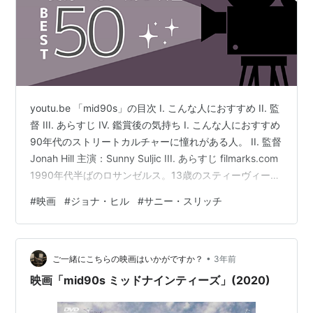
youtu.be 「mid90s」の目次 I. こんな人におすすめ II. 監
督 III. あらすじ IV. 鑑賞後の気持ち I. こんな人におすすめ
90年代のストリートカルチャーに憧れがある人。 II. 監督
Jonah Hill 主演：Sunny Suljic III. あらすじ filmarks.com
1990年代半ばのロサンゼルス。13歳のスティーヴィーは
兄のイアン、⺟のダブニーと暮らしている。⼩柄なステ
#
映画
#
ジョナ・ヒル
#
サニー・スリッチ
ィーヴィーは⼒の強い兄に全く⻭が⽴たず、早く⼤きく
なって彼を⾒返してやりたいと願っていた。そんなある
⽇、街のスケートボード・ショップを訪れたスティーヴ
•
ィーは、店に出⼊りする少年たち…
ご一緒にこちらの映画はいかがですか？
3年前
映画「mid90s ミッドナインティーズ」(2020)