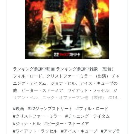
製作総指揮
エイリアン バスターズ
（2012）＜未＞ 出演
ジャンゴ 繋がれざる者
（2012） 出演
ピンチ・シッター
（2011）＜未＞ 出演、製作総指揮
マネーボール
（2011） 出演
伝説のロックスター再生計画！
（2010）＜未＞ 出演
僕の大切な人と、そのクソガキ
（2010）＜未＞ 出演
ヒックとドラゴン
（2010） 声の出演
ランキング参加中映画 ランキング参加中雑談 （監督）
ファニー・ピープル
（2009）＜未＞ 出演
フィル・ロード、クリストファー・ミラー （出演） チャ
ウソから始まる恋と仕事の成功術
（2009）＜未＞ 出
ニング・テイタム、ジョナ・ヒル、アイス・キューブの
演
他、ピーター・ストーメア、ワイアット・ラッセル、ジ
ナイト ミュージアム2
（2009） 出演
リアン・ベル、ニック・オファーマン他 （製作） 2014
寝取られ男のラブ♂バカンス
（2008） 出演
年 （上映時間） 112分 www.sonypictures.jp 以下、あら
#
映画
#
22ジャンプストリート
#
フィル・ロード
すじ。（参照 Filmarks） 女子大生が新型麻薬を使用して
ホートン ふしぎな世界のダレダーレ
（2008） 声の
#
クリストファー・ミラー
#
チャニング・テイタム
死亡する事件が発生。高校での潜入捜査を評価された警
出演
#
ジョナ・ヒル
#
ピーター・ストーメア
官コンビは、今度は大学生になりすまして潜入。だが、
エバン・オールマイティ
（2007）＜未＞ 出演
#
ワイアット・ラッセル
#
アイス・キューブ
#
アマプラ
捜査どころか、ジェンコはアメフトの花形選手として活