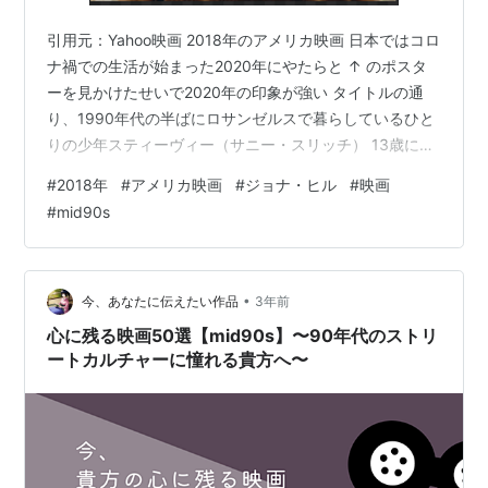
引用元：Yahoo映画 2018年のアメリカ映画 日本ではコロ
ナ禍での生活が始まった2020年にやたらと ↑ のポスタ
ーを見かけたせいで2020年の印象が強い タイトルの通
り、1990年代の半ばにロサンゼルスで暮らしているひと
りの少年スティーヴィー（サニー・スリッチ） 13歳にな
る彼には年の離れた兄イアン（ルーカス・ヘッジス）が
#
2018年
#
アメリカ映画
#
ジョナ・ヒル
#
映画
いる 音楽やファッション、スポーツスなど、イアンはテ
#
mid90s
ィーヴィーが憧れているものをたくさん部屋に所有して
いる 部屋に入ることを禁じられているのに、つい入って
後でバレて殴られてしまう 兄の存在が影響したのか、同
級生と遊ぶよりも年上に混ざって遊びたいスティーヴィ
•
今、あなたに伝えたい作品
3年前
ーは、スケート…
心に残る映画50選【mid90s】〜90年代のストリ
ートカルチャーに憧れる貴方へ〜