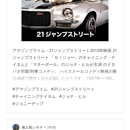
アマゾンプライム・21ジャンプストリート2012年映画 21
ジャンプストリート 「ＧＩジョー」のチャイニング・テ
イタムと「マネーポール」のジョナ・ヒルが主演 のドタ
バタ学園/刑事コメディ。 ハイスクールコメディ映画の興
行成績で歴代１位を記録したそうです。 1987年ー1990
年にアメリカでテレビ放送された同名のドラマを映画化
#
アマゾンプライム
#
21ジャンプストリート
したものです。 超人気俳優ジョニーデップの出世作だそ
#
チャイニングテイタム
#
ジョナ・ヒル
うです。 映画版にもジョニーデップがカメオ出演してい
#
ジョニーデップ
ますが、これがびっくり、かっこよく登場してすぐに銃
で撃たれて死んでしまいます。 刑事として最低レベルの
二人がちょっとだけ成長して大げさに喜ぶ、そんな映画
です。 アマゾンプ…
•
無人島シネマ
2年前