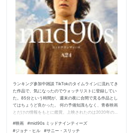
ランキング参加中雑談 TikTokのタイムラインに流れてき
た作品で、気になったのでウォッチリストに登録してい
た。85分という時間が、週末の夜に合間で見る作品とし
てはちょうど良かった。 何の予備知識もなく、青春映画
とだけの情報をもとに鑑賞。上映されたのは2020年の９
月だそう。監督はジョナ・ヒル、出演はサニー・スリッ
#
映画
#
mid90s ミッドナインティーズ
チ、キャサリン・ウォーターストーン、ルーカス・ヘッ
#
ジョナ・ヒル
#
サニー・スリッチ