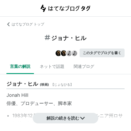
はてなブログ トップ
ジョナ・ヒル
このタグでブログを書く
言葉の解説
ネットで話題
関連ブログ
ジョナ・ヒル
(
映画
)
【
じょなひる
】
Jonah Hill
俳優、プロデューサー、脚本家
1983年12月20日、アメリカ／カリフォルニア州ロサ
解説の続きを読む
ンジェルス生まれ