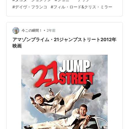
す このての作品としては、評価も高い （続編はさらに評
#
デイヴ・フランコ
#
フィル・ロード&クリス・ミラー
価が高いらしい） 脇役も豪華で ヒロインの女子高生モリ
ーを演じるの のちにオスカー女優となるブリー・ラーソ
ン …
•
今この瞬間！
2年前
アマゾンプライム・21ジャンプストリート2012年
映画