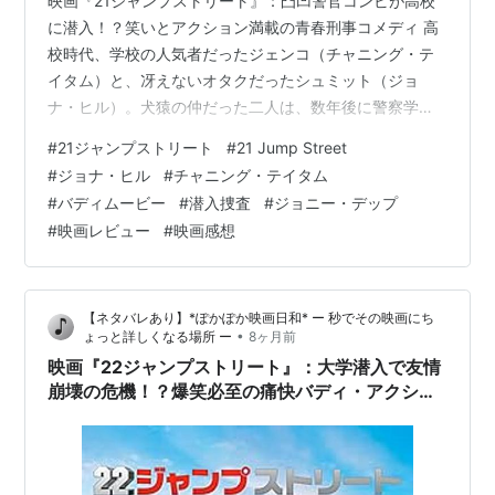
映画『21ジャンプストリート』：凸凹警官コンビが高校
に潜入！？笑いとアクション満載の青春刑事コメディ 高
校時代、学校の人気者だったジェンコ（チャニング・テ
イタム）と、冴えないオタクだったシュミット（ジョ
ナ・ヒル）。犬猿の仲だった二人は、数年後に警察学校
で再会し、互いの苦手を補い合うことで親友となりま
#
21ジャンプストリート
#
21 Jump Street
す。新人警官として配属された彼らに課された任務は、
#
ジョナ・ヒル
#
チャニング・テイタム
なんと高校生になりすまして麻薬捜査を行うこと！犯罪
#
バディムービー
#
潜入捜査
#
ジョニー・デップ
特別捜査課「21ジャンプストリート」に配属された二人
#
映画レビュー
#
映画感想
は、高校に潜入しますが、そこは彼らが知っているスク
ールカーストとは全く異なる世界でした。ジェンコはオ
タクグループに、シュミットは人気者グループに分類…
【ネタバレあり】*ぽかぽか映画日和* ー 秒でその映画にち
•
ょっと詳しくなる場所 ー
8ヶ月前
映画『22ジャンプストリート』：大学潜入で友情
崩壊の危機！？爆笑必至の痛快バディ・アクショ
ン第2弾