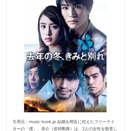
3月6日
九州の新燃岳が3月1日の噴火に続いて爆発的噴火。
2011年
1月以来7年ぶり
3月9日
森友学園への国有地の売却に際して学園と交渉して
いた近畿財務局の上席国有財産管理官が7日に自殺と
報道
佐川宣寿国税庁長官が辞任
平昌パラリンピックが開幕
3月11日
中国、習近平国家主席のもと全国人民代表大会で憲
法改正。国家主席の任期を撤廃し3期目以降が可能に
引用元：music-book.jp 結婚を間近に控えたフリーライ
3月12日
ターの「僕」、恭介（岩田剛典）は、2人の女性を殺害し