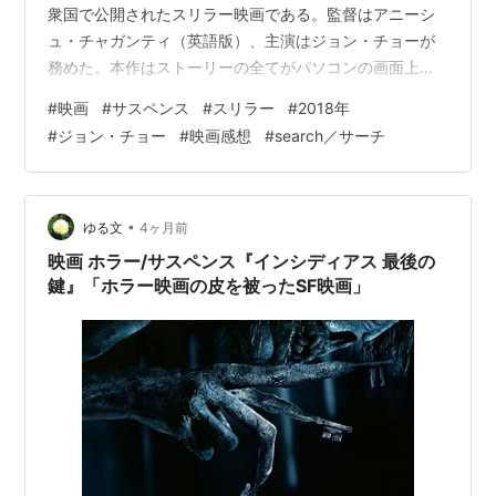
衆国で公開されたスリラー映画である。監督はアニーシ
大阪市営地下鉄が民営化、大阪メトロとして営業開
ュ・チャガンティ（英語版）、主演はジョン・チョーが
始。日本の公営地下鉄の民営化は初
務めた。本作はストーリーの全てがパソコンの画面上で
展開されるという異色の作品である。なお、本作はチャ
4月2日
#
映画
#
サスペンス
#
スリラー
#
2018年
ガンティの映画監督デビュー作でもある。 登場人物・キ
#
ジョン・チョー
#
映画感想
#
search／サーチ
中国の軌道実験モジュール「天宮1号」、大気圏に再
ャスト ストーリー 感想 予告 関連商品 概要 『search/サ
突入。制御落下ではなかったが、地球上で陸地から
ーチ』（原題：Searching）は、2018年にアメリカ合衆
最も遠い「
海洋到達困難極
（通称
ポイント・ネ
国で公開されたスリラー映画である。監督はアニーシ
モ
）」付近に落下
ュ・チャガンティ（英語版）、主演はジ…
•
ゆる文
4ヶ月前
防衛省、当初存在しないとしていた陸上自衛隊のイ
映画 ホラー/サスペンス『インシディアス 最後の
ラク派遣時の日報が発見されたと公表。省内では昨
鍵』「ホラー映画の皮を被ったSF映画」
年3月末に発見されていたが稲田朋美防衛大臣（当
時）に報告されず、また今年1月に陸上幕僚監部が存
在を把握後も公表まで3か月かかった
4月3日
ロスアンゼルス・エンジェルスに入団した大谷翔
平、本拠地の初打席でホームラン。続く2試合でもホ