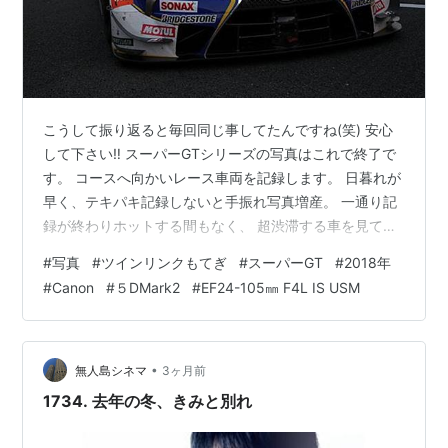
ち上げ
2月28日
ニコニコ動画の視聴にログインが不要に
安倍晋三首相、今国会で成立を目指す働き方改革関
こうして振り返ると毎回同じ事してたんですね(笑) 安心
連法案のうち、裁量労働制の適用範囲を拡大する部
して下さい‼ スーパーGTシリーズの写真はこれで終了で
分の削除を表明
す。 コースへ向かいレース車両を記録します。 日暮れが
早く、テキパキ記録しないと手振れ写真増産。 一通り記
3月の出来事
録が終わりホットする間もなく、 超渋滞する車を見て焦
るのでした。 手振れが酷いですが、手持ちの限界って事
#
写真
#
ツインリンクもてぎ
#
スーパーGT
#
2018年
3月4日
で。。。 応援よろしくお願いします。 ランキング参加中
#
Canon
#
５DMark2
#
EF24-105㎜ F4L IS USM
写真・カメラランキング参加中SONYのカメラ ランキン
イギリスのソールズベリーでロシアの元スパイが神
グ参加中デジイチ（デジタル一眼レフ・ミラーレス一
経剤による暗殺未遂に遭う
眼）ランキング参加中コンデジ部 ランキング参加中goo
第90回アカデミー賞において「メーキャップ&ヘアス
からきましたランキング参加中goo blog 転生組 ランキン
•
無人島シネマ
3ヶ月前
タイリング」部門を辻一弘氏が受賞。同部門の日本
グ参加中【…
1734. 去年の冬、きみと別れ
人受賞は初