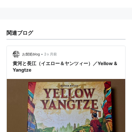
1月11日
ソニー、新型のaiboを発売。
2006年
の生産中止から
12年ぶり
関連ブログ
JR信越線の普通電車が大雪のため東光寺〜帯織間で
15時間以上にわたり立ち往生
•
お髭処blog
2ヶ月前
1月17日
黄河と長江（イエロー＆ヤンツィー）／Yellow &
Yangtze
イプシロンロケット3号機、高性能小型レーダ衛星
（ASNARO-2）を打ち上げ
1月19日
小室哲哉氏、女性問題の報道を受け音楽活動からの
引退を表明
1月21日