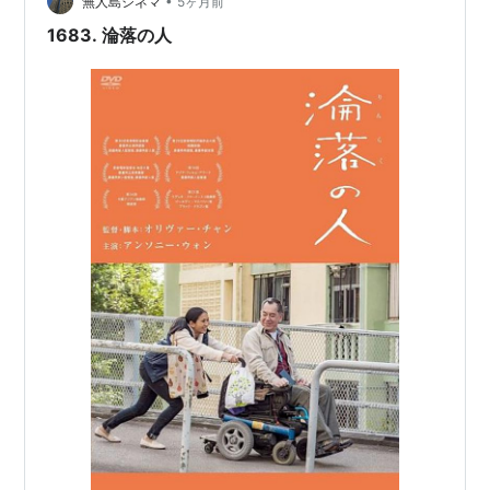
•
財務省の
福田淳一
事務次官がセクハラ発言の報道で
無人島シネマ
5ヶ月前
辞任を申し出。発言そのものは否定
1683. 淪落の人
NASA、TESS（トランジット系外惑星探索衛星）を
打ち上げ
4月19日
九州の霧島連山にある硫黄山が噴火、気象庁は噴火
警戒レベルを3に引き上げ
4月21日
北朝鮮、核実験と長距離ミサイル（ICBM）発射実験
の中止、および核実験場の廃棄を決定したと発表
4月23日
NTTグループのNTTコミュニケーションズ、NTTド
コモ、NTTぷららの各社、3つの海賊版サイトへのブ
ロッキングを実施する方針を発表