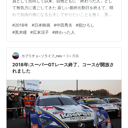
員として出向して以来、自他ともに「終わった人」とし
2月15日
て無気力に過ごしてきた 寂しい最終出勤日を終えて、晴
れて自由の身になるも大してやりたいことも無く、美容
アメリカのフロリダ州にある高校で銃の乱射事件。
師として独立を目指している妻の千草（黒木瞳）から疎
17人が死亡。現場の高校を退学になった19歳の男が
#
2018年
#
日本映画
#
中田秀夫
#
舘ひろし
まれてしまう 原作は内館牧子の同名小説、このタイトル
拘束される
#
黒木瞳
#
広末涼子
#
終わった人
にして主演が舘ひろし 何となく観なくてもラストシーン
2月25日
まで想像がつくような作品 と思いつつも何故か観たけれ
ど、思いの外良かった 一番の理由は、夫婦間のストレス
東京マラソンで設楽悠太選手が16年ぶりに日本記録
が実に現実的に描かれていたこと 特に妻役の黒木瞳によ
•
カプリチョ−ソライフ_neo
3ヶ月前
を更新（2時間6分11秒）
る、夫のことを生理的に受け付…
2018年:スーパーGTレース終了、コースが開放さ
平昌オリンピック閉幕。日本は13個のメダル（うち
れました
金メダル4個）を獲得しいずれも冬季オリンピックと
して史上最多
2月27日
江崎鉄磨沖縄・北方担当大臣が健康問題で辞任、後
任は福井照氏
H-IIAロケット38号機、情報収集衛星光学6号機を打