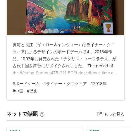
ももいろクローバーZ、有安杏果がこの日のライブを
もってグループを卒業
1月23日
草津白根山が噴火し1人死亡、11人がけが。気象庁は
黄河と長江（イエロー＆ヤンツィー）はライナー・クニ
噴火警戒レベルを3に引き上げ
ツィアによるデザインのボードゲームです。2018年作
1月26日
品。1997年に発売された「チグリス・ユーフラテス」が
古代中国を舞台にリメイクされました。 The period of
仮想通貨取引所のコインチェック、不正アクセスに
the Warring States (475-221 BCE) describes a time of
より顧客の資金約580億円が流出と発表
endless wars between seven rival states: Qin, Chu, Qi,
#
ボードゲーム
#
ライナー・クニツィア
#
2018年
Yan, Han, Wei, and Zhao. These states were finally
1月31日
#
中国
#
歴史
unified in 221 BCE under the Q…
ジャニーズ事務所、所属タレントの写真のネットへ
の掲載を条件つきで解禁
ネットで話題
もっと見る
日本で皆既月食（前回は
2015年
4月4日
、次回は
7月
28日
）