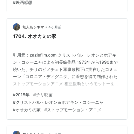
#
映画感想
2018年10月3日よりブルーレイ&DVDセットが発売され
漫画村閉鎖
ている[2]。 引用元：インシディアス 最後の鍵 -
滋賀県で巡査部長の男性が同じ交番に勤務する同僚
Wikipedia 登場人物・キ…
の巡査に拳銃で撃たれ死亡
•
無人島シネマ
4ヶ月前
1704. オオカミの家
4月14日
アメリカ、イギリス、フランスが、シリアでアサド
引用元：zaziefilm.com クリストバル・レオンとホアキ
政権が化学兵器を使用したことへの対抗としてシリ
ン・コシーニャによる初長編作品 1973年から1990まで
アへ軍事攻撃を行う
続いた、チリのピノチェト軍事政権下に実在したコミュ
ーン「コロニア・ディグニダ」に着想を得て制作された
4月16日
ストップモーションアニメ 相互援助というモットーを掲
げ、チリ南部の山地で共同生活を営むドイツ人集落 飼っ
川内優輝、ボストンマラソンで優勝。日本人では8人
#
2018年
#
チリ映画
ているブタを逃がしてしまい、罰を受けたマリアは、耐
目（9度目）、瀬古利彦以来31年ぶり
#
クリストバル・レオン＆ホアキン・コシーニャ
えきれず集落から脱走してしまう マリアは、森の中の一
#
オオカミの家
#
ストップモーション・アニメ
軒家に逃げ込み、そこにいた2匹の子ブタにペドロとアナ
4月18日
と名づけて世話をするようになる ところが、しばらくす
新潟県の米山隆一知事が女性問題で辞意を表明
ると森の奥からマリアを探すオオカミの声が聞こえてく
る その鳴き声に怯…