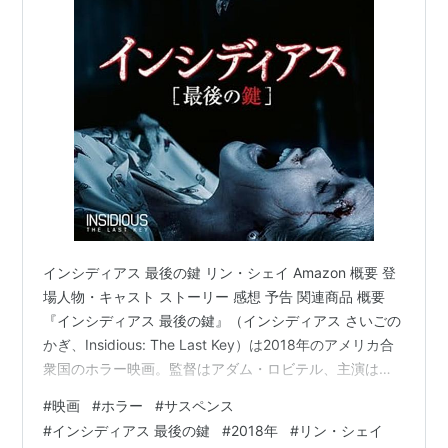
ームランを打ち3試合連続ホームランを記録。日本人
メジャーリーガーとして松井秀喜に続く2人目
4月4日
アメリカのサンフランシスコ近郊にあるYouTube本
社で銃撃、3人が負傷。犯人はその場で自殺
大相撲の巡業において、土俵で昏倒した京都府の舞
鶴市長を救護中の女性に対して「女性は土俵から下
りてください」のアナウンス
インシディアス 最後の鍵 リン・シェイ Amazon 概要 登
4月6日
場人物・キャスト ストーリー 感想 予告 関連商品 概要
富士フイルム、モノクロフィルムと印画紙を10月以
『インシディアス 最後の鍵』（インシディアス さいごの
かぎ、Insidious: The Last Key）は2018年のアメリカ合
降順次販売終了にしていくと発表
衆国のホラー映画。監督はアダム・ロビテル、主演はリ
（
http://ffis.fujifilm.co.jp/information/articlein_008
ン・シェイが務めた。本作はインシディアスシリーズの
1.html
）
#
映画
#
ホラー
#
サスペンス
第4作目で、時系列的には第3作と第1作の間に位置する作
#
インシディアス 最後の鍵
#
2018年
#
リン・シェイ
4月11日
品である。本作は日本国内で劇場公開されなかったが、