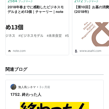
2584
2172
ブックマーク
ブックマーク
2月の出来事
2018年春までに感動したビジネスモ
【第10回】お墓の消
デルまとめ13個｜チャーリー｜note
(2018年)
2月1日
日本eスポーツ連合（
JeSU
）発足
2月2日
日本相撲協会理事候補選挙。貴乃花親方は2票しか得
note.com
www.asahi.com
られず落選
2月3日
関連ブログ
SS-520ロケット5号機、超小型人工衛星TRICOM-1R
を打ち上げ。「たすき」と命名
•
無人島シネマ
3ヶ月前
2月5日
1752. 終わった人
佐賀県神埼市で自衛隊のヘリが民家に墜落、乗員2人