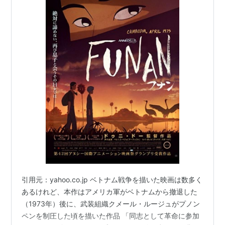
5月の出来事
5月3日
ハワイのハワイ島にあるキラウエア火山が噴火。住
宅地に溶岩口が開き、住宅が焼けるなどの被害が出
る
5月4日
スウェーデン・アカデミー、関係者の性的暴行や情
報漏洩の問題で今年のノーベル文学賞を発表しない
方針を明らかに
5月5日
引用元：yahoo.co.jp ベトナム戦争を描いた映画は数多く
NASA、火星の内部構造を探査する「インサイト」探
あるけれど、本作はアメリカ軍がベトナムから撤退した
（1973年）後に、武装組織クメール・ルージュがプノン
査機を打ち上げ
ペンを制圧した頃を描いた作品 「同志として革命に参加