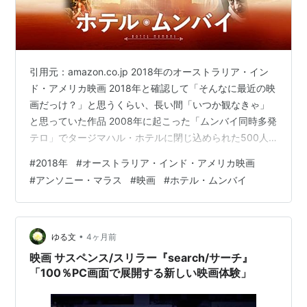
ドナルド・トランプ米大統領、鉄鋼とアルミニウム
に輸入関税を課す大統領令に署名。あわせて中国に
対してスーパー301条にもとづく制裁的関税を適用開
引用元：amazon.co.jp 2018年のオーストラリア・イン
始
ド・アメリカ映画 2018年と確認して「そんなに最近の映
3月25日
画だっけ？」と思うくらい、長い間「いつか観なきゃ」
と思っていた作品 2008年に起こった「ムンバイ同時多発
ロシアのケメロボにあるショッピングセンターで火
テロ」でタージマハル・ホテルに閉じ込められた500人
災、60人以上が死亡
の宿泊客と、彼らの命と安全を守ろうとしたホテルの従
#
2018年
#
オーストラリア・インド・アメリカ映画
東芝が1969年の放送開始以来継続してきたテレビア
業員たちの姿を描いている ウェイターとしてホテルに勤
#
アンソニー・マラス
#
映画
#
ホテル・ムンバイ
ニメ「サザエさん」のスポンサーをこの日限りで降
務するアルジュン（デーヴ・パミール） この日は靴を失
板
くしてしまい、それを料理長のオペロイに叱責され、危
うく職を失うところだった 妻と幼い子供を抱えるアルジ
3月26日
ュンは必死で食い下がり、何とか許しを得て予備の靴を
•
ゆる文
4ヶ月前
履いて仕事に取…
映画 サスペンス/スリラー『search/サーチ』
日本経済新聞、「パスワード『頻繁に変更はNG』総
「100％PC画面で展開する新しい映画体験」
務省が方針転換」の記事を掲載
（
https://www.nikkei.com/article/DGXMZO285783