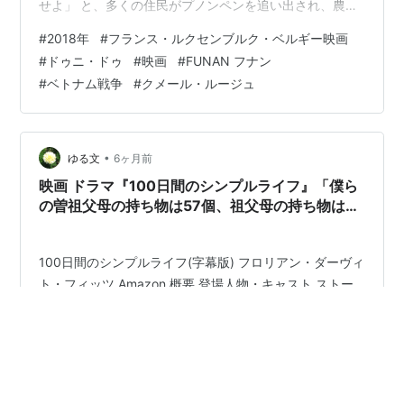
5月7日
せよ」 と、多くの住民がプノンペンを追い出され、農村
での強制労働のために長距離の移動を強いられていた チ
#
2018年
#
フランス・ルクセンブルク・ベルギー映画
国民民主党
設立。民進党と希望の党から62人が集ま
ョウも夫のクン、そしてまだ幼い息子ソヴァン、祖母や
#
ドゥニ・ドゥ
#
映画
#
FUNAN フナン
り、立憲民主党に次ぐ野党第2党に。希望の党は解党
弟らと共に、先の予定も見えない中、只々クメール・ル
#
ベトナム戦争
#
クメール・ルージュ
した上で同名の新党が立ち上がる
ージュの指示に従う 水や食糧も配給されない状況が続
き、私物も没収され、銃殺されない為に歩き続けていた
5月15日
そんな中、一家は落としたマンゴーを拾いに道を逆行し
たソヴァン、そして彼を追…
•
ゆる文
6ヶ月前
イスラエルのアメリカ大使館がエルサレムに移転。
映画 ドラマ『100日間のシンプルライフ』「僕ら
抗議するパレスチナ人の群衆にイスラエル軍が発砲
の曽祖父母の持ち物は57個、祖父母の持ち物は
し60人以上が死亡
200個、両親の持ち物は650個、僕たちの持ち物
は1万個だ」
5月16日
北周士弁護士と佐々木亮弁護士、ネットを通じて呼
びかけられた大量の懲戒請求に対して訴訟を起こす
と記者会見
5月19日