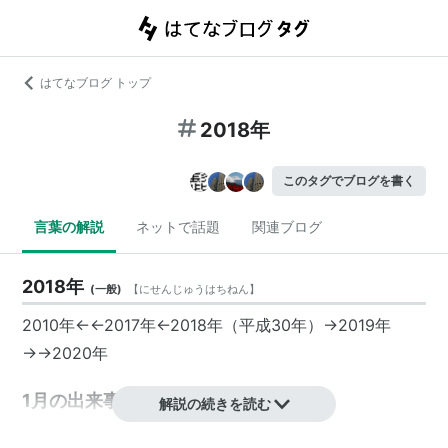
はてなブログ トップ
2018年
このタグでブログを書く
言葉の解説
ネットで話題
関連ブログ
2018年
(
一般
)
【
にせんじゅうはちねん
】
2010年
←←
2017年
←
2018年
（平成30年）→
2019年
→→
2020年
1月の出来事
解説の続きを読む
東京メトロの車両に落書き被害が相次ぐ