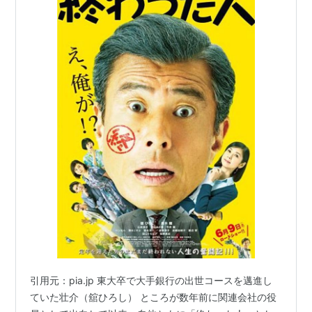
が死亡
ベルリンの壁が建設されてから崩壊するまでの期間
（1961年8月13日〜1989年11月9日、10,315日）と崩
壊後の期間が等しくなる
2月6日
福井県で平年の6倍を超える記録的な大雪。
1981年
以
来37年ぶりに積雪が130センチを超える
2月9日
第23回冬季オリンピック（韓国・ピョンチャンオリ
ンピック）開会式
2月13日
羽生善治氏と井山裕太氏の両棋士（将棋と囲碁）に
引用元：pia.jp 東大卒で大手銀行の出世コースを邁進し
国民栄誉賞を授与
ていた壮介（舘ひろし） ところが数年前に関連会社の役