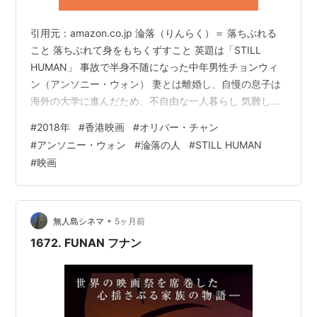
（
http://www.ntt.co.jp/news2018/1804/180423a.ht
ml
）
引用元：amazon.co.jp 淪落（りんらく）＝ 落ちぶれる
こと 落ちぶれて身をもちくずすこと 英題は「STILL
4月26日
HUMAN」 事故で半身不随になった中年男性チョンウィ
ン（アンソニー・ウォン） 妻とは離婚し、自慢の息子は
TOKIOの山口達也、未成年へのわいせつ行為を謝
海外の大学に進んだため、不自由な一人暮らし 気難しい
罪。無期限の謹慎を発表
妹との関係も冷え切ったままで、人生に何の希望も見い
#
2018年
#
香港映画
#
オリバー・チャン
だせないでいた 日々の楽しみといえば、元同僚でチョン
4月27日
#
アンソニー・ウォン
#
淪落の人
#
STILL HUMAN
ウィンを慕って生活のサポートをしてくれるファイ（サ
#
映画
韓国と北朝鮮、第3回南北首脳会談を開催。朝鮮半島
ム・リー）と他愛のない会話をするくらい そんな中、辞
の完全な非核化などを目指す
板門店宣言
に文在寅大
めてしまった家政婦の代わりにファイが見つけてきた、
フィリピンから来たエブリン（クリセル・コンサンジ）
統領と金正恩朝鮮労働党委員長が署名
がやって来る 当初…
•
無人島シネマ
5ヶ月前
4月30日
1672. FUNAN フナン
愛媛県今治市の向島にある松山刑務所大井造船作業
場を4月8日に脱走した受刑者、23日間の逃走の末に
広島県広島市で逮捕