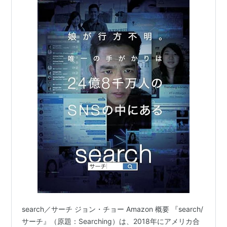
70W8A320C1CC1000/
）
3月27日
衆議院と参議院の両予算委員会において佐川宣寿前
国税庁長官への証人喚問が行われる
3月末
ソフトバンク、PHSの一般向け新規契約受け付けを
終了
インターネット雀荘「東風荘」、サービス終了
4月の出来事
沖縄ではしか（麻疹）が流行
4月1日
search／サーチ ジョン・チョー Amazon 概要 『search/
三菱東京UFJ銀行、三菱UFJ銀行に名称変更
サーチ』（原題：Searching）は、2018年にアメリカ合