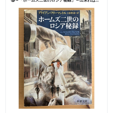
⑲～「ホームズ二世のロシア秘録」～出来れば次
作も出して欲しい(⌒∇⌒)