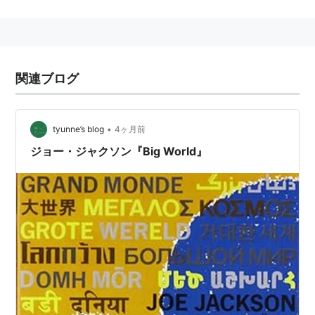
新人の年だった1911年、.408、233安打をマーク。安打
数は2001年に、シアトル・マリナーズのイチローによ
って更新されるまで、新人最多記録だった。
1919年の「ブラックソックス事件」で追放。それ以降は
関連ブログ
独立リーグでプレーしていた。
1951年12月5日逝去。
ブラックソックス事件への関与については冤罪説が根強
•
tyunne’s blog
4ヶ月前
く、現在も復権の声が高い。
ジョー・ジャクソン『Big World』
* リスト::野球選手