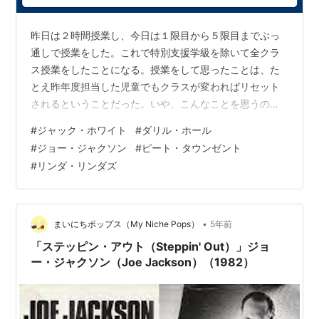
昨日は２時間授業し、今日は１限目から５限目までぶっ
通しで授業をした。これで特別支援学級を除いて全クラ
ス授業をしたことになる。授業をして思ったことは、た
とえ昨年度担当した児童でもクラスが変わればリセット
されるということだった。いや、こんなことを思うのは
初めてじゃないんだけどね。改めて「（学習規律や学習
#
ジャック・ホワイト
#
ダリル・ホール
に取り組む姿勢などを）ゼロから始めなければ」と思っ
#
ジョー・ジャクソン
#
ピート・タウンゼント
てしまった。それにしても１～５限続けて授業するのな
#
リンダ・リンダズ
んていつぶりだろう。５限目が終わった時は、自分の教
室に戻って思わずへたり込んでしまった。ゼロからとは
言え授業の感触は、と問われれば、うーん「・・・」で
すな。まだ分からない。５，６年生は僕のことを知っ
•
まいにちポップス（My Niche Pops）
5年前
て…
「ステッピン・アウト（Steppin' Out）」ジョ
ー・ジャクソン（Joe Jackson）（1982）