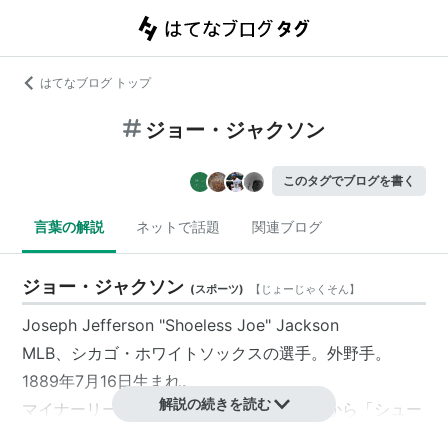
はてなブログ トップ
ジョー・ジャクソン
このタグでブログを書く
言葉の解説
ネットで話題
関連ブログ
ジョー・ジャクソン
(
スポーツ
)
【
じょーじゃくそん
】
Joseph Jefferson "Shoeless Joe" Jackson
MLB、シカゴ・ホワイトソックスの選手。外野手。
1889年7月16日生まれ。
解説の続きを読む
マイナーリーグ時代は素足でプレーした事から「
シュー
レス
・ジョー」のニックネームが付く。