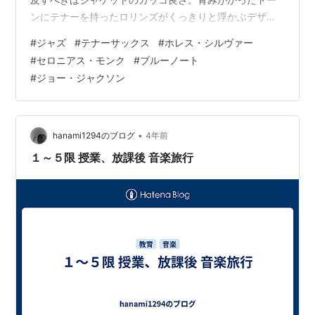
ンにテナーを持ったロリンズがくっきりと浮かぶデザイ
ンはさすがジャケットを芸術にまで高めたブルーノート
#
ジャズ
#
テナーサックス
#
ホレス・シルヴァー
ならではです。実はこのアルバムとほぼ同じ構図のジャ
#
セロニアス・モンク
#
ブルーノート
ケットをイギリスのポップシンガー、ジョー・ジャクソ
#
ジョー・ジャクソン
ンが１９８４年「ボディ・アンド・ソウル」（ビルボー
ドＴＯＰ２０入りした”You Can't Get What You Want”は
名曲）で採用しています。次に言及すべきはメンバーの
豪華さ。サ…
•
hanami1294のブログ
4年前
１～５限 授業、放課後 音楽旅行