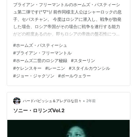
ブライアン・フリーマントルのホームズ・パスティーシ
ュ第二弾です(^▽^)/ 前作同様主人公はシャーロックの息
子、セバスチャン。 今度はロシアに潜入し、戦争が勃発
した場合、ロシア帝国がその場合に戦争を遂行する能力
がどの程度あるのか、即ちロシアの帝政の盤石性につい
て調査をするというストーリーです。前作にもちょっと
#
ホームズ・パスティーシュ
だけ登場したアレクセイ・オルロフ皇子及びその娘のプ
#
ブライアン・フリーマントル
リンセス・オルガが登場します。そして前作同様非常に
#
ホームズ二世のロシア秘録
#
スターリン
面白かったです(^▽^)/ 原題は「The HOLMES
#
ケレンスキー
#
レーニン
#
スタイルカウンシル
FACTOR」、、、直訳すれば「ホームズの遺伝因子」と
#
ジョー・ジャクソン
#
ポールウェラー
言うような意味ですが、邦題はやや二流小説っぽいタイ
トルでイマイチ。でも中身は非…
•
ハードバピッシュ＆アレグロな日々
2年前
ソニー・ロリンズVol.2