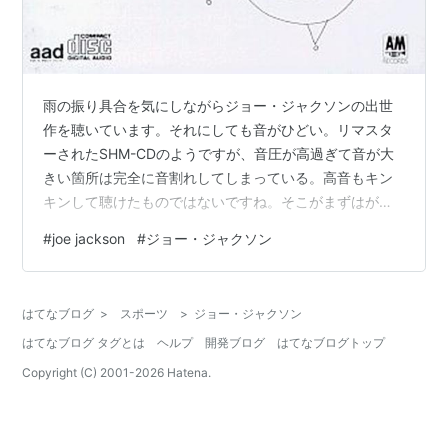
雨の振り具合を気にしながらジョー・ジャクソンの出世
作を聴いています。それにしても音がひどい。リマスタ
ーされたSHM-CDのようですが、音圧が高過ぎて音が大
きい箇所は完全に音割れしてしまっている。高音もキン
キンして聴けたものではないですね。そこがまずはがっ
かりしました。 内容の方はヒット・シングルの
#
joe jackson
#
ジョー・ジャクソン
『Steppin' Out』が入っているので同傾向の曲が多いの
かと思っていましたが、意外にラテンやアフロのビート
が鳴り響く不思議な質感の作品でした。ジョー・ジャク
はてなブログ
>
スポーツ
>
ジョー・ジャクソン
ソンという人はその雑食性から捉えどころのないアーテ
はてなブログ タグとは
ヘルプ
開発ブログ
はてなブログトップ
ィストと言われていましたが、なるほどこういうことか
と納得しました。振れ幅が大きいんですね。…
Copyright (C) 2001-
2026
Hatena.