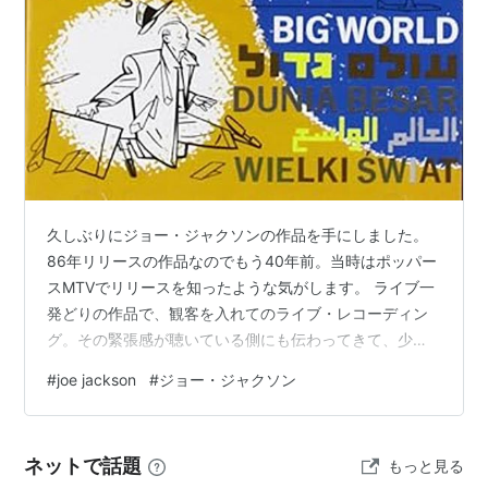
久しぶりにジョー・ジャクソンの作品を手にしました。
86年リリースの作品なのでもう40年前。当時はポッパー
スMTVでリリースを知ったような気がします。 ライブ一
発どりの作品で、観客を入れてのライブ・レコーディン
グ。その緊張感が聴いている側にも伝わってきて、少々
息苦しさも感じてしまいます。最近よく聴いているジョ
#
joe jackson
#
ジョー・ジャクソン
ン・クリアリーがライブでゆるりとMCをして、その後臨
場感で盛り上がっていくタイプのものとは対極にある手
法で、何故にこうした凝った趣向を凝らしたのか。 おそ
ネットで話題
もっと見る
らくは「一発どり」にこだわったんだろうと思います