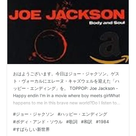
おはようございます。今日はジョー・ジャクソン。ゲス
ト・ヴォーカルにエレーヌ・キャズウェルを迎えた「ハ
ッピー・エンディング」を。 TOPPOP: Joe Jackson -
Happy endin I'm in a movie where boy meets girlWhat
happens to me in this brave new world?Do I listen to
my heart, do I listen to my head?Do I look at what I
#
ジョー・ジャクソン
#
ハッピー・エンディング
see, or remember what I read?When I tell you how I
#
ボディ・アンド・ソウル
#
歌詞
#
和訳
#
1984
feel,…
#
すばらしい新世界