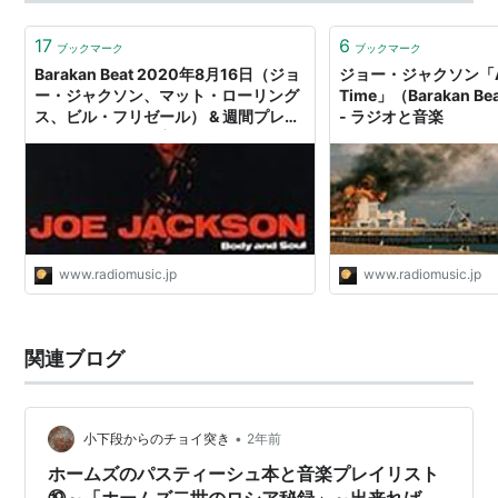
し、劇場の音の広がりも欲しかった。しかしながら、そ
の記録はその場の雰囲気も一緒にパッケージ…
17
6
ブックマーク
ブックマーク
Barakan Beat 2020年8月16日（ジョ
ジョー・ジャクソン「After
ー・ジャクソン、マット・ローリング
Time」（Barakan Bea
ス、ビル・フリゼール） & 週間プレイ
- ラジオと音楽
リスト - ラジオと音楽
www.radiomusic.jp
www.radiomusic.jp
関連ブログ
•
小下段からのチョイ突き
2年前
ホームズのパスティーシュ本と音楽プレイリスト