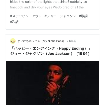
hides the color of the lights that shineElectricity so
fineLook and dry your eyes WeSo tired of all the
darkness in our livesWith no more angry words to say
#
ステッピン・アウト
#
ジョー・ジャクソン
#
歌詞
can come aliveGet into a car and …
#
和訳
•
まいにちポップス（My Niche Pops）
6年前
「ハッピー・エンディング（Happy Ending）」
ジョー・ジャクソン（Joe Jackson）（1984）