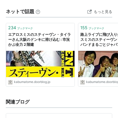
https://x.com/tw_de_songha_sc/status/203706275384
ネットで話題
もっと見る
…
234
155
ブックマーク
ブックマーク
エアロスミスのスティーヴン・タイラ
路上ライブに飛び入り
ーさん大阪のドンキに溶け込む : 市況
スミスのスティーヴン
かぶ全力２階建
バンドまるごとジャパ
ナルに招待 : 市況か
kabumatome.doorblog.jp
kabumatome.doorblog
関連ブログ