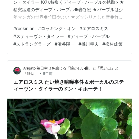
ン・タイラー (07).特集くディープ・パープルの軌跡> ★
猪突猛進のディープ・パープル●岩谷宏 ★パープルは少
年マンガの世界●竹田やよい ★ズッシリとした音●竹場
元彦 ★ディープ・パープルへの想いめぐらし●橘川幸夫
#
rockin'on
#
ロッキング・オン
#
エアロスミス
(13).斉藤陽一写真シリーズ20(17).遅れてきた特集くパン
#
スティーヴン・タイラー
#
ディープ・パープル
ク> ★私が聞いたパンク●岩谷宏 ★パンクは産みの苦し
#
ストラングラーズ
#
渋谷陽一
#
橘川幸夫
#
松村雄策
み/ジャム●たぐちくにこ★インタビュー/ストラングラー
ズ (22).渋松対談パート1/ボブ・ウェルチくフレンチ・キ
ッスンをめ…
Arigato 毎日幸せを感じる「懐かしい曲」と「思い出」と
•
「終活」
6年前
エアロスミス たい焼き喧嘩事件＆ボーカルのステ
ィーヴン・タイラーのドン・キホーテ！