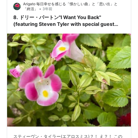
Arigato 毎日幸せを感じる「懐かしい曲」と「思い出」と
にて、ISAWO BOOKSTORE vol.1…
•
「終活」
3年前
8. ドリー・パートン"I Want You Back"
(featuring Steven Tyler with special guest
Warren Haynes)？！和訳(歌詞の意味)ジャクソ
ン５？？？
スティーヴン・タイラー(エアロスミス)？！ え？！ この