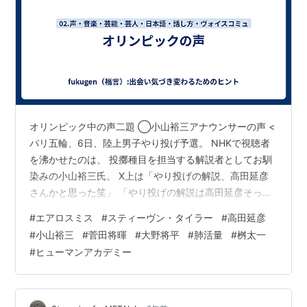
オリンピック中の声二題 ◯小山裕三アナウンサーの声 <
パリ五輪、6日、陸上男子やり投げ予選。 NHKで視聴者
を沸かせたのは、 投擲種目を担当する解説者としてお馴
染みの小山裕三氏。 X上は「やり投げの解説、高田延彦
さんかと思った笑」 「やり投げの解説は高田延彦そっく
り声の小山さん！」 「男子やり投げの解説の小山さん、
#
エアロスミス
#
スティーヴン・タイラー
#
高田延彦
とてもいい」 「やり投げの解説の人の声というか喋り方
#
小山裕三
#
菅田将暉
#
大野将平
#
肺活量
#
桝太一
がなんかいいなぁ～～～なんか癒される」 「解説の人の
#
ヒューマンアカデミー
話なぜかなぞにめちゃ元気でる」 「優しさが溢れてて幸
せな気持ちになる」など。 (THE ANSWER編集部編纂
8/6)> ◯大野翔平さんの声 <柔道混合団体はＮＨＫが中