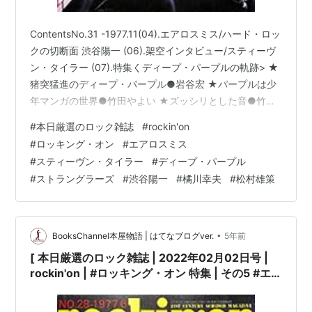
ContentsNo.31 -1977.11(04).エアロスミス/ハード・ロッ
クの切断面 渋谷陽一 (06).架空インタビュー/スティーヴ
ン・タイラー (07).特集くディープ・パープルの軌跡> ★
猪突猛進のディープ・パープル●岩谷宏 ★パープルは少
年マンガの世界●竹田やよい ★ズッシリとした音●竹場
元彦 ★ディープ・パープルへの想いめぐらし●橘川幸夫
#
本日厳選のロック雑誌
#
rockin'on
(13).斉藤陽一写真シリーズ20(17).遅れてきた特集くパン
#
ロッキング・オン
#
エアロスミス
ク> ★私が聞いたパンク●岩谷宏 ★パンクは産みの苦し
#
スティーヴン・タイラー
#
ディープ・パープル
み/ジャム●たぐちくにこ★インタビュー/ストラングラー
#
ストラングラーズ
#
渋谷陽一
#
橘川幸夫
#
松村雄策
ズ (22).渋松対談パート1/ボブ・ウェルチくフレンチ・キ
ッスンをめ…
•
BooksChannel本屋物語 | はてなブログver.
5年前
[ 本日厳選のロック雑誌 | 2022年02月02日号 |
rockin'on | #ロッキング・オン 特集 | その5 #エ
アロスミス スティーヴン・タイラー #ディープ・
パープル #ストラングラーズ 渋谷陽一 橘川幸夫