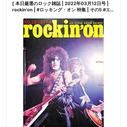
[ 本日厳選のロック雑誌 | 2022年03月12日号 |
rockin'on | #ロッキング・オン 特集 | その5 #エ
アロスミス スティーヴン・タイラー #ディープ・
パープル #ストラングラーズ 渋谷陽一 橘川幸夫
松村雄策 他 |