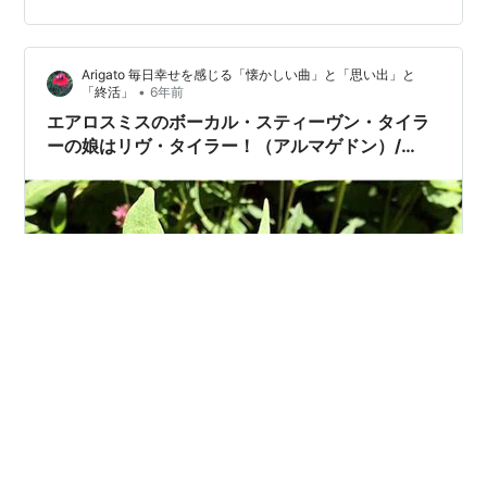
が流行りました ホール&オーツも聴きました / 「制服
化」見直し中です - あい青子「大好きだった曲」と「手
Arigato 毎日幸せを感じる「懐かしい曲」と「思い出」と
離し服」…
•
「終活」
6年前
エアロスミスのボーカル・スティーヴン・タイラ
ーの娘はリヴ・タイラー！（アルマゲドン）/
2001年のロックの殿堂入りその2は、エアロスミ
ス！