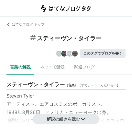
はてなブログ トップ
スティーヴン・タイラー
このタグでブログを書く
言葉の解説
ネットで話題
関連ブログ
スティーヴン・タイラー
(
音楽
)
【
すてぃーう゛んたいらー
】
Steven Tyler
アーティスト。
エアロスミス
のボーカリスト。
1948年3月26日、アメリカ・ニューヨーク出身。
解説の続きを読む
強烈なカリスマ性とハイトーンボーカルで多くのフォロ
ワーを生んだ。