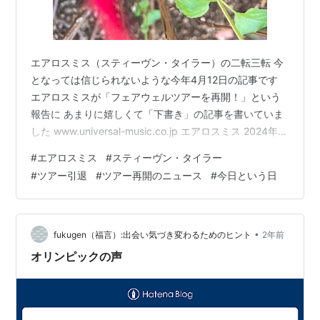
エアロスミス（スティーヴン・タイラー）の二転三転 今
となっては信じられないような今年4月12日の記事です
エアロスミスが「フェアウェルツアーを再開！」という
報告に あまりに嬉しくて「下書き」の記事を書いていま
した www.universal-music.co.jp エアロスミス 2024年
〈ピース・アウト〉ツアー日程： 9月20日(金) - ペンシ
#
エアロスミス
#
スティーヴン・タイラー
ルベニア州ピッツバーグ - PPGペインツ・アリーナ(追加
#
ツアー引退
#
ツアー再開のニュース
#
今日という日
公演)* ここから始まるということで日付は今日の「下書
き」でした そう 4月の時点では9月20日から来年の2月
26日まで全米ツアーの予定でした ところが8月に突然の
「ツアー引退」の発表 これは…
•
fukugen（福言）:出会い気づき変わるためのヒント
2年前
オリンピックの声