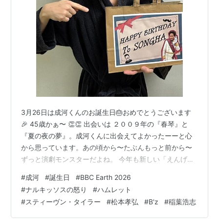
3月26日は成河くんのお誕生日🎂おめでとうございます
🎉 45歳かぁ〜 👏👏 出会いは ２００９年の『春琴』と
『夏の夜の夢』。成河くんに出会えてよかったーーと心
から思っています。あの頃から〜たぶんもっと前から〜
ずっと演劇モンスターだよね。 今年も新しい「えんげ
き」をたくさん見せてもらえますね。 どっひゃーとな
#
成河
#
誕生日
#
BBC Earth 2026
る、えんげき😊楽しみ がんばってついていきます！ 観な
#
ナルキッソスの怒り
#
ハムレット
いものもあるかもだけど… ナルキッソスの稽古 web-
#
スティーヴン・タイラー
#
松本孝弘
#
B'z
#
稲葉浩志
dorama.jugem.jp ナルキッソスのお稽古場でお祝い🍓 演
出の俊太郎くんと。