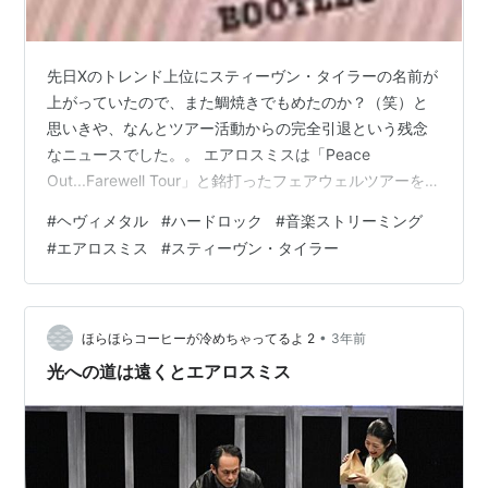
先日Xのトレンド上位にスティーヴン・タイラーの名前が
上がっていたので、また鯛焼きでもめたのか？（笑）と
思いきや、なんとツアー活動からの完全引退という残念
なニュースでした。。 エアロスミスは「Peace
Out...Farewell Tour」と銘打ったフェアウェルツアーを敢
行し始めていましたが、2023年にスティーヴンが声帯を
#
ヘヴィメタル
#
ハードロック
#
音楽ストリーミング
損傷し、最初の３公演でストップしていたんですね。と
#
エアロスミス
#
スティーヴン・タイラー
ころが、今年4月になって1年延期されたリスケジュール
が発表されて、9月の北米からショウを行う予定でした。
それに先立つように、5月にはブラック・クロウズのロン
ドン公演にスティーヴンが飛び入りし、「Mama Kin」を
•
ほらほらコーヒーが冷めちゃってるよ 2
3年前
共演し…
光への道は遠くとエアロスミス