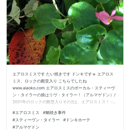
エアロスミスです たい焼きです ドンキですｗ エアロス
ミス、ロックの殿堂入り こちらでしたね
www.aiaoko.com エアロスミスのボーカル・スティーヴ
ン・タイラーの娘はリヴ・タイラー！（アルマゲドン）/
2001年のロックの殿堂入りその2は、エアロスミス！ -
あい青子「大好きだった曲」と「手離し服」で幸せを感
#
エアロスミス
#
鯛焼き事件
じる「認知症の予防と介護」 エアロスミス、ビートルズ
#
スティーヴン・タイラー
#
ドンキホーテ
のヘルタースケルターのカヴァー 大好きです
#
アルマゲドン
www.aiaoko.com 1983年 映画「フラッシュ・ダンス」