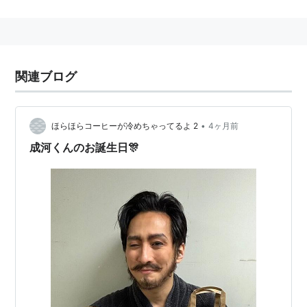
女優の
リヴ・タイラー
は娘。
関連ブログ
•
ほらほらコーヒーが冷めちゃってるよ 2
4ヶ月前
成河くんのお誕生日🎊