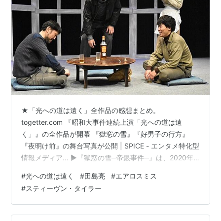
★「光への道は遠く」全作品の感想まとめ。
togetter.com 『昭和大事件連続上演「光への道は遠
く」』の全作品が開幕 『獄窓の雪』『好男子の行方』
『夜明け前』の舞台写真が公開 | SPICE - エンタメ特化型
情報メディア... ▶︎『獄窓の雪─帝銀事件─』は、2020年
12月、新宿サンモールスタジオにて、ISAWO
#
光への道は遠く
#
田島亮
#
エアロスミス
BOOKSTORE vol.5として上演。1948年に起きた帝銀事
#
スティーヴン・タイラー
件の目撃者である女子銀行員を主人公に、犯人とされた
画家と周辺の人々の苦悩と葛藤を描いた作品。 ▶︎『好男
子の行方─三億円事件─』は、2018年12月、オメガ東京