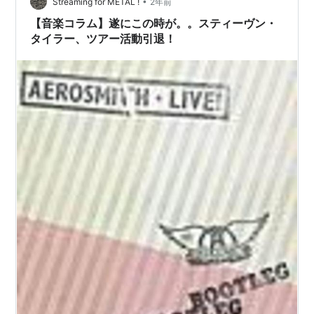
継し、大野将…
•
Streaming for METAL !
2年前
【音楽コラム】遂にこの時が。。スティーヴン・
タイラー、ツアー活動引退！