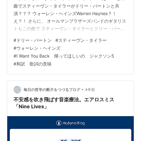
曲でスティーヴン・タイラーがドリー・パートンと共
演？？？ ウォーレン・ヘインズWarren Haynes？！
え？！ さらに、 オールマンブラザーズバンドのギタリス
トもこの曲で スティーヴン・タイラーとドリー・パート
ンとともに？！ 本当に今回のドリー・パートンのアルバ
#
ドリー・パートン
#
スティーヴン・タイラー
ムは、参加アーティストとその組み合わせが多彩、意
#
ウォーレン・ヘインズ
外、ですよね？ 思わずうなってしまうコンビネーション
#
I Want You Back 帰ってほしいの ジャクソン5
ばかりです すごし！ 曲名を見て驚きました 本当に、こ
#
和訳 歌詞の意味
の３人でこの曲をやるの？？？ 楽しみです 更新 大間違
い！申し訳ありません！！！ 今回のドリー・パートンの
「I Want …
•
毎日の哲学の断片をつづるブログ
4年前
不安感を吹き飛ばす音楽療法。エアロスミス
「Nine Lives」