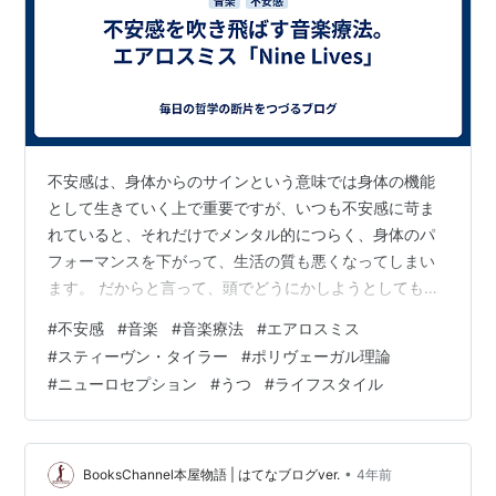
不安感は、身体からのサインという意味では身体の機能
として生きていく上で重要ですが、いつも不安感に苛ま
れていると、それだけでメンタル的につらく、身体のパ
フォーマンスを下がって、生活の質も悪くなってしまい
ます。 だからと言って、頭でどうにかしようとしても、
なかなか上手くいきません。大脳よりももっと身体の深
#
不安感
#
音楽
#
音楽療法
#
エアロスミス
い部分が不安を感じていますから、いくらその不安の解
#
スティーヴン・タイラー
#
ポリヴェーガル理論
決法を考えて何とかしようとしても何ともなりません。
#
ニューロセプション
#
うつ
#
ライフスタイル
また、不安感で頭もうつっぽく状態が悪い場合は特に、
大したことは十分に考えられません。 ポリヴェーガル理
論のポージェス先生は、知覚（パーセプション）よりニ
ューロセプションを重要視しています。ニューロセ…
•
BooksChannel本屋物語 | はてなブログver.
4年前