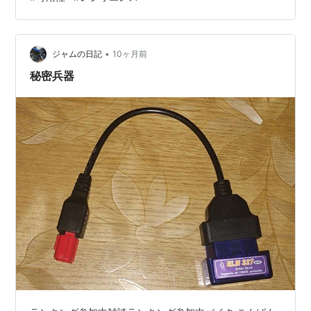
の「認可・決済・在庫」系が同時に詰まるとこうなる ま
とめ：復旧は早かった。でも“見えない基盤”への信頼設計
が次の宿題 どうも、となりです…
•
ジャムの日記
10ヶ月前
秘密兵器