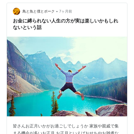
Global Hotel Alliance（GHA）へ加盟！ ニュースより引
用 こ…
•
鳥と魚と僕とポーク
7ヶ月前
お金に縛られない人生の方が実は楽しいかもしれ
ないという話
皆さんお正月いかがお過ごしでしょうか 家族や親戚で集
まる機会が多いお正月 お正月といえばおせちやお雑煮な