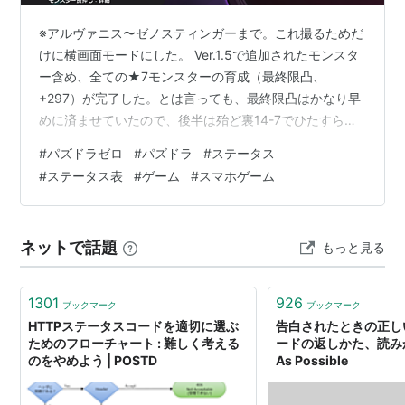
※アルヴァニス〜ゼノスティンガーまで。これ撮るためだ
けに横画面モードにした。 Ver.1.5で追加されたモンスタ
ー含め、全ての★7モンスターの育成（最終限凸、
+297）が完了した。とは言っても、最終限凸はかなり早
めに済ませていたので、後半は殆ど裏14-7でひたすらプ
ラマラしてただけだったのだが。しんどかった。でも達
#
パズドラゼロ
#
パズドラ
#
ステータス
成感はある。嬉しい。 で、★7モンスターと言えば
#
ステータス表
#
ゲーム
#
スマホゲーム
Ver.1.5で一部モンスターが強化されたのだが、その結果
は様々。あまり強くなかったけど順当に強化されたや
つ、元々強かったのにさらに一回り強くなってしまった
ネットで話題
もっと見る
やつ、あまり変わらなかったやつ、ぶっ壊れだったのが
さらにぶっ壊れてしまったやつ.…
1301
926
ブックマーク
ブックマーク
HTTPステータスコードを適切に選ぶ
告白されたときの正し
ためのフローチャート : 難しく考える
ードの返しかた、読みかた 
のをやめよう | POSTD
As Possible