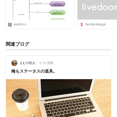
postd.cc
faultier.blog.jp
関連ブログ
•
えむの呟き。
1ヶ月前
梅もステータスの道具。