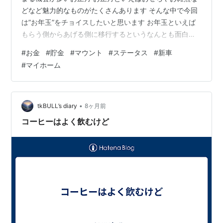
どなど魅力的なものがたくさんあります そんな中で今回
は”お年玉”をチョイスしたいと思います お年玉といえば
もらう側からあげる側に移行するというなんとも面白い
文化ですよね お年玉といえば”お金”です 小学生なら500
#
お金
#
貯金
#
マウント
#
ステータス
#
新車
円 中学生なら5000円 高校生なら10000円 みたいな なん
#
マイホーム
かこうランクアップシステムを採用していますよね 僕も
例外なく奥さんの実家に新年の挨拶に伺いました 兄弟間
でお金の話になりまして 末っ子がお金を使うことなくず
っと貯金しているというところから話は始まります ロリ
•
tkBULL’s diary
8ヶ月前
ポップ公式…
コーヒーはよく飲むけど