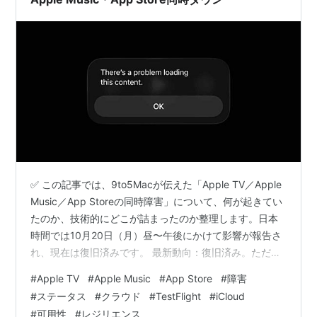
✅ この記事では、9to5Macが伝えた「Apple TV／Apple
Music／App Storeの同時障害」について、何が起きてい
たのか、技術的にどこが詰まったのか整理します。日本
時間では10月20日（月）昼〜午後にかけて影響が報告さ
れ、現在は復旧済みです。 最新動向：復旧済み。ただし
同時多発型だった理由は未公表 影響範囲：視聴中断・購
#
Apple TV
#
Apple Music
#
App Store
#
障害
入不能・サブスク表示異常、TestFlightにも波及 Reddit
#
ステータス
#
クラウド
#
TestFlight
#
iCloud
の声：不安・皮肉・原因推測の三層構造 ストアフロント
#
可用性
#
レジリエンス