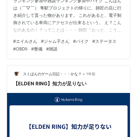
ランキング参加中雑談ランキング参加中バイク こんばん
は（￣▽￣） 隼駅プロジェクトの帰りに、師匠の店に行
き紹介して貰った物があります。 これがあると、電子制
御されている車両にアクセスが出来るという。 え？こん
なのあるの！？ってことは・・・ 師匠『おっと、こうい
うのがあるという情報だけな。あとはどうするかはジャ
#
エイルさん
#
ジャム子さん
#
バイク
#
ステータス
ムさん 次第や』 わし『こんなものがあるなんて・・・』
#
OBDII
#
整備
#
雑談
ということで、早速調べて購入しましたｗ
https://amzn.to/3J8Amsu https://amzn.to/3Jd33Vd 使
用アプリは色々ありますが、見た目が違うだけでどのア
プリもほとんど機能は同じと考えて良いかもです。…
•
スミぱんのゲーム日記・・・かな？
1年前
【ELDEN RING】知力が足りない