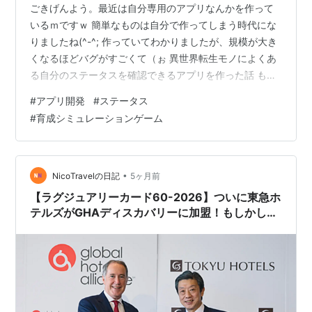
ごきげんよう。最近は自分専用のアプリなんかを作って
いるｍですｗ 簡単なものは自分で作ってしまう時代にな
りましたね(^-^; 作っていてわかりましたが、規模が大き
くなるほどバグがすごくて（ぉ 異世界転生モノによくあ
る自分のステータスを確認できるアプリを作った話 もは
やテンプレが存在する異世界転生モノ。 だいたい転生直
#
アプリ開発
#
ステータス
後に 「ステータス！」 というとステータスウィンドウが
#
育成シミュレーションゲーム
開いて自分のステータスが見れるじゃないですか。 あ
れ、現実にあったらいいと思いません？思いません！？
（ぉ そんなわけで実際に自分のステータスが見れるアプ
リを作っちゃいました！（爆 今の私のレベルは2！ まだ
•
NicoTravelの日記
5ヶ月前
まだひよっこです（ぉ で…
【ラグジュアリーカード60-2026】ついに東急ホ
テルズがGHAディスカバリーに加盟！もしかした
らGHAステータスで東急ホテルの朝食無料になる
かも！GHAディスカバリーの最上位チタン会員に
先にステータスマッチしておいて東急ホテルズを
迎えよう！2027年12月末まで有効！さらに東急
ホテルズのエリートステータスも手に入る！