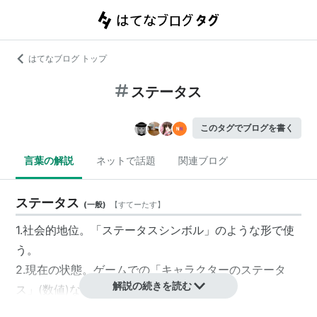
はてなブログ トップ
ステータス
このタグでブログを書く
言葉の解説
ネットで話題
関連ブログ
ステータス
(
一般
)
【
すてーたす
】
1.社会的地位。「ステータスシンボル」のような形で使
う。
2.現在の状態。ゲームでの「キャラクターのステータ
解説の続きを読む
ス」(数値)などのような形で使う。