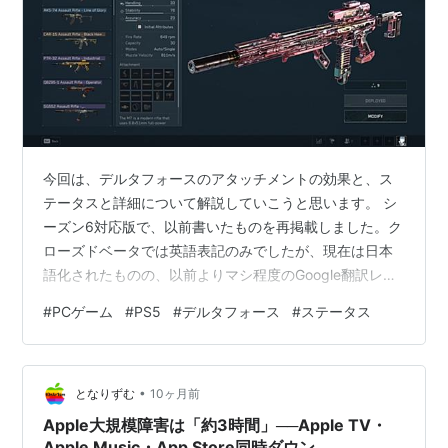
今回は、デルタフォースのアタッチメントの効果と、ス
テータスと詳細について解説していこうと思います。 シ
ーズン6対応版で、以前書いたものを再掲載しました。ク
ローズドベータでは英語表記のみでしたが、現在は日本
語化されたものの、以前よりマシ程度のGoogle翻訳レベ
ルの内容。 そこで、ベータからずっとやってきた知識を
#
PCゲーム
#
PS5
#
デルタフォース
#
ステータス
踏まえて、各ステータスの効果について分かりやすく解
説していきます。なお、この記事は主にウォーフェアの
みの解説です。 オペレーションに関する弾薬の貫通力
•
や、アーマーダメージなどは含まれていません。このゲ
となりずむ
10ヶ月前
ームのステータス数値は、CoDと大体一緒で実際の挙動
Apple大規模障害は「約3時間」──Apple TV・
と違っていて、あまり参考にならない事…
Apple Music・App Store同時ダウン