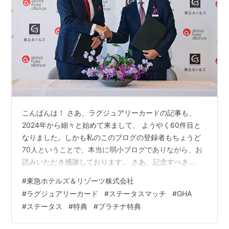
こんばんは！ さあ、ラグジュアリーカードの記事も、
2024年から細々と始めて来まして、 ようやく60件目と
なりました。しかも私のこのブログの登録者もちょうど
70人ということで、本当に弱小ブログでありながら、お
読みいただき感謝しております。 さあ、記念すべき
（？）60回目の記事は、ちょうどタイミングよく（ただ
#
東急ホテルズ＆リゾーツ株式会社
の私のブログにとってのタイミング笑）、東急ホテルズ
#
ラグジュアリーカード
#
ステータスマッチ
#
GHA
がGHAディスカバリーに加盟したニュースが飛び込んで
#
ステータス
#
特典
#
プラチナ特典
きましたので、そちらをまとめたいと思います！
prtimes.jp 【日系ホテルチェーン初】 東急ホテルズ、