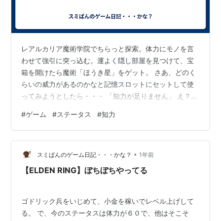
レアルカリア魔術学院でちらっと探索。体力にモノを言
わせて強引に突っ込む。運よく隠し部屋を見つけて、宝
箱を開けたら魔術「ほうき星」をゲット。 さあ、どのく
らいの威力があるのかなと記憶スロットにセットして使
ってみようとしたら・・・ 「知力が足りません」 え？
よくよく見てみたら、必要知力が５２。今の知力が２６
#
ゲーム
#
ステータス
#
知力
だから、全然足りない。うーん、使ってみたかったのだ
が。 さっさとレアルカリアのボス、レナラを倒してステ
ータスの振り直しをするか？ それとも体力バカのまま、
•
知力を伸ばしていくか。 ステータス、あれも上げたい、
スミぱんのゲーム日記・・・かな？
1年前
これも上げたいと欲求はとどまるところを知らず。 ちな
【ELDEN RING】ぼちぼちやってる
みに、ほうき星をゲットして、先に進も…