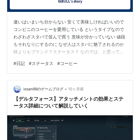
違いはいまいち分からない 安くて美味しければいいので
コンビニのコーヒーを愛用している というタイプなので
わざわざスタバで並んで買う 意味が分かっていない 値段
もそれなりにするのに なぜ人はスタバに魅了されるのか
味よりもブランド？ステータス？ なのでは、と思ってし
まう もちろん批判しているわけではないけど 価値を理解
#
日記
#
ステータス
#
コーヒー
できていないのは今の現状 毎日オシャレにスタバを片手
に出社する そんな金に余裕のある人生が送りたい （コー
ヒーよりおいしい食事の方がいいけれど）
•
iosan99のゲームブログ
10ヶ月前
【デルタフォース】アタッチメントの効果とステ
ータス詳細について解説していく