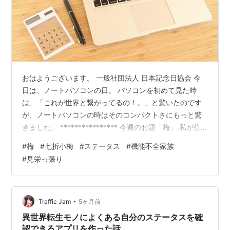
おはようございます。 一般社団法人 日本記念日協会 今
日は、ノートパソコンの日。 パソコンを初めて見た時
は、「これが世界と繋がってるの！。」と驚いたのです
が、ノートパソコンの時はそのコンパクトさにもっと驚
きました。 **************** 今週のお題「梅」 私が住
む県には、七折小梅といってブランド化された梅があり
#
梅
#
七折小梅
#
ステータス
#
機能不全家族
ます。 母は、毎年この七折小梅を漬けていました。 これ
#
見栄っ張り
じゃないといけなかったようです。 梅が大好き 絶対に漬
けなくちゃと言うのではなく、高いけどきれいな七折小
梅を探す 〇㎏買って漬けて、お裾分けする行為にステー
タスを感じていたんです。 酷い言い草だよとお思いいで
•
Traffic Jam
5ヶ月前
しょうが、毒親…
異世界転生モノによくある自分のステータスを確
認できるアプリを作った話