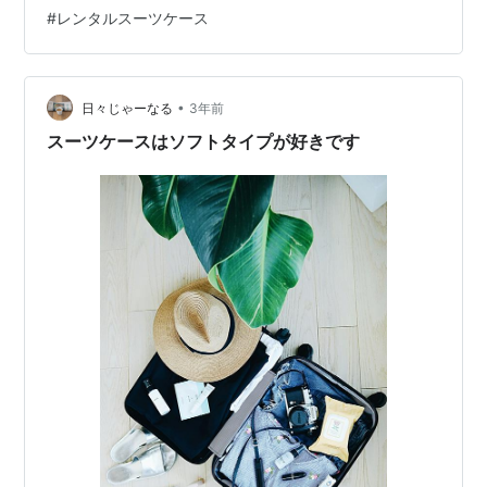
とめ スーツケースについて 5月、6月に入るといよいよ
#
レンタルスーツケース
夏休みの海外旅行を考えている人も多いかもしれませ
ん。 旅行にはスーツケースがつきものですが、さて皆さ
んはどれぐらいの頻度でスーツケースを使って旅に出か
けますか？年に1-2回、3-4回、 5-8回 または9-12回？
•
日々じゃーなる
3年前
頻度は人そ…
スーツケースはソフトタイプが好きです