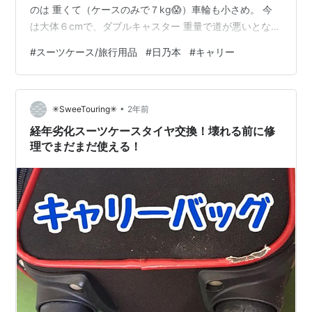
のは 重くて（ケースのみで７kg😱）車輪も小さめ。 今
は大体６cmで、ダブルキャスター 重量で道が悪いとなか
なか前に進まないので 買い換えることに・・・ 今は安い
#
スーツケース/旅行用品
#
日乃本
#
キャリー
ものからファスナー式もあり種類が多いのですが 作品を
入れるので ●両面蓋がついてるタイプ （片面クロスバン
ドだと商品の収納が不安） ●軽め←ちょっと妥協 フレー
•
ムタイプ はやはり重い ●フレームタイプ （サイズが大き
✳︎SweeTouring✳︎
2年前
いのでファスナーはホテルが狭いと蓋開けにくそう・・
経年劣化スーツケースタイヤ交換！壊れる前に修
後 鍵の部分…
理でまだまだ使える！