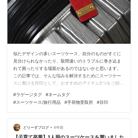
似たデザインの多いスーツケース、自分のものがすぐに
見分けられなかったり、取間違いのトラブルに巻き込ま
れて困ったりする場面があるのではないかと思います。
この記事では、そんな悩みを解決するためにスーツケー
スに着ける目印として、おすすめのアイテム5つをご紹介
します。 読了目安：約3分 スーツケースベルト ラゲージ
#
ラゲージタグ
#
ネームタグ
タグ 名入れサービスで世界に一つだけの目印に スーツケ
#
スーツケース/旅行用品
#
手荷物受取所
#
目印
ースカバー ステッカー マスキングテープ 目印としてお
すすめできないもの 目印をつけて快適な旅行を！ スーツ
ケースベルト スーツケースベルトは本来スーツケースが
開いてしまわないようにするアイテムですが、特徴的な
•
どりーずブログ
4年前
デザインのものを付けたり、複…
【子育て卒業】1人用のスーツケースを買いました