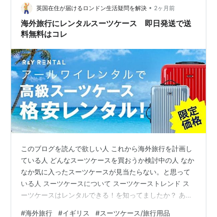
にしました。 他の商品のレビューをみていても、付属の
•
英国在住が届けるロンドン生活疑問を解決
2ヶ月前
ノコギリを使って…
海外旅行にレンタルスーツケース 即日発送で送
料無料はコレ
このブログを読んで欲しい人 これから海外旅行を計画し
ている人 どんなスーツケースを買おうか検討中の人 なか
なか気に入ったスーツケースが見当たらない。と思って
いる人 スーツケースについて スーツケーストレンド ス
ーツケースはレンタルできる！を知ってましたか？ あな
たはどっち？レンタル or 購入？メリット＆デメリット ま
#
海外旅行
#
イギリス
#
スーツケース/旅行用品