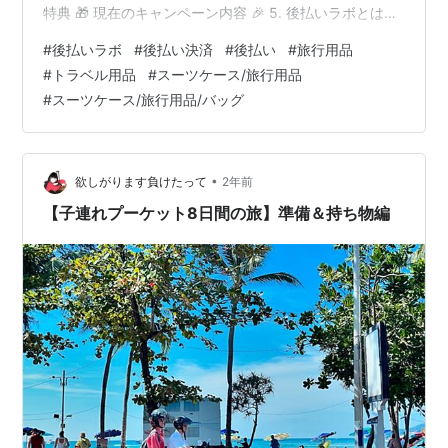
特典 🎁 現在のキャンペーン内容 🎉 5. 後払いラボとは？
🛍️ ※本サービス内ではアフィリエイト広告を利用してい
#
後払いラボ
#
後払い決済
#
後払い
#
旅行用品
ます はじめに ✨ 旅行に出かける準備はワクワクするもの
#
トラベル用品
#
スーツケース/旅行用品
ですが、特に重要なのが「スーツケース」や「旅行バッ
#
スーツケース/旅行用品/バッグ
グ」。荷物の整理がしやすく、かつスタイリッシュなア
イテムを選ぶことは、旅をさらに快適にしてくれます💼
トコーは、スーツケースや旅行用品、バッグを専…
•
欲しがります負けたって
2年前
【子連れプーケット8日間の旅】準備＆持ち物編