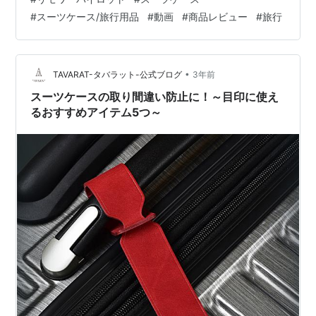
ーツケースは、高品質なアルミニウム素材を使用してお
#
スーツケース/旅行用品
#
動画
#
商品レビュー
#
旅行
り、その軽さと耐久性が特徴。航空業界の要求に応える
ために設計されたことか…
•
TAVARAT-タバラット-公式ブログ
3年前
スーツケースの取り間違い防止に！～目印に使え
るおすすめアイテム5つ～