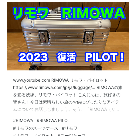
www.youtube.com RIMOWA リモワ・パイロット
https://www.rimowa.com/jp/ja/luggage/... RIMOWAの旅
を彩る洗練、リモワ・パイロット こんにちは、旅好きの
皆さん！今日は素晴らしい旅のお供にぴったりなアイテ
ムについてお話ししましょう。そう、「RIMOWA（リモ
ワ）」の最新作、「リモワ・パイロット」の魅力をご紹
#
RIMOWA
#
RIMOWA PILOT
介します。 RIMOWAはその洗練されたデザインと丈夫な
#
リモワのスーツケース
#
リモワ
作りで、世界中の旅行者に愛されてきたブランド このス
#
リモワ パイロット
#
スーツケース