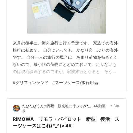
来月の後半に、海外旅行に行く予定です。 家族での海外
旅行は初めて。 自分にとっても、かなり久しぶりの海外
です。 自分一人の旅行の場合は、あまり荷物を持ちたく
ないので、最小限の荷物にとどめておいて、足りないも
のは現地調達するのですが、家族旅行となると、そうも
いきません。 ということでスーツケースが必要になりま
#
グリフィンランド
#
スーツケース/旅行用品
す。 10日以上の滞在なので、結構大きめのものが必要で
す。 ということで購入したのがこれです。 リンク ご覧
の通り、布製です。 私はソフトタイプを好むんですよ
•
たびたびくんの部屋 観光地に行ってみた。4K動画
3年
ね。 理由は 伸縮性に富む 軽い 片面開きなので、荷物を
前
詰めやすい ポケットが豊富 といったところです。 ちな
RIMOWA リモワ・パイロット 新型 復活 ス
みに、ソフトだとナイフで…
ーツケースはこれ(^_^)v 4K