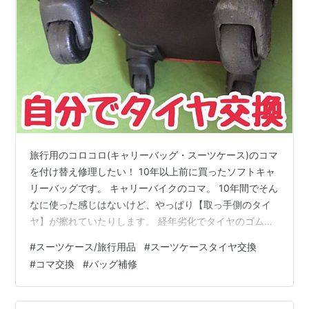
旅行用のコロコロ(キャリーバッグ・スーツケース)のコマ
を付け替え修理したい！ 10年以上前に買ったソフトキャ
リーバッグです。 キャリーバイクのコマ。 10年間でそん
なに使った感じはないけど、やっぱり【取っ手側のタイ
ヤ】が擦れていたりします。 経年劣化でタイヤのゴムが
ポロポロと。 カバンも擦れてるけど、使えないレベルで
#
スーツケース/旅行用品
#
スーツケースタイヤ交換
はないし、コマがダメなだけで捨てるのはもったいなす
#
コマ交換
#
バッグ補修
ぎます。 ということで。 Amazonで約1200円でキャリー
ケース交換用タイヤが売っていたので購入。 コマを止め
ている「ネジを切るノコギリ」が付属されていない商品