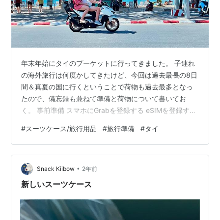
年末年始にタイのプーケットに行ってきました。 子連れ
の海外旅行は何度かしてきたけど、今回は過去最長の8日
間＆真夏の国に行くということで荷物も過去最多となっ
たので、備忘録も兼ねて準備と荷物について書いてお
く。 事前準備 スマホにGrabを登録する eSIMを登録する
※PR ガイド本 動画 機内持ち込み荷物 スーツケースは2台
#
スーツケース/旅行用品
#
旅行準備
#
タイ
体制 服 洗濯について プールグッズ あると便利 いつもの
旅の持ち物 事前準備 タイに行くのはなんと7年ぶり！コ
ロナ以降、行き慣れた国（台湾、韓国、香港）しか行っ
•
ていなかったのでどきどき。久しぶりにいろいろ調べて
Snack Kiibow
2年前
下準備しておきました。 スマホにGrabを登録する 東南
新しいスーツケース
アジア…