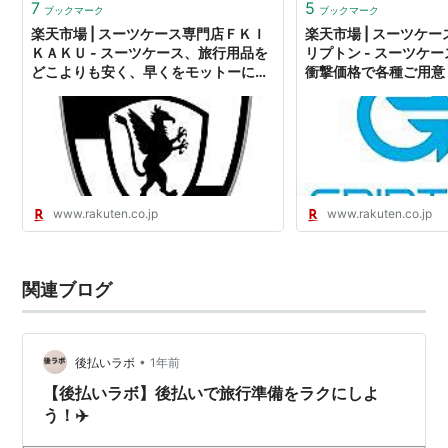
7
5
ブックマーク
ブックマーク
楽天市場 | スーツケース専門店ＦＫＩ
楽天市場 | スーツケ
ＫＡＫＵ - スーツケース、旅行用品を
リプトン - スーツケ
どこよりも安く、早くをモットーにお
衝撃価格で各種ご用意
届けします。
お届け！
www.rakuten.co.jp
www.rakuten.co.jp
関連ブログ
•
後払いラボ
1年前
【後払いラボ】後払いで旅行準備をラクにしよ
う！✈️