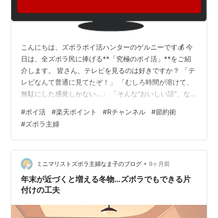
こんにちは、ズボラポイ活ハンターのゲルニーです💰 今
日は、全ズボラ民に捧げる**「究極のポイ活」**をご紹
介します。 皆さん、テレビを見るのは好きですか？ 「テ
レビなんて普通に見てたぞ！」 「むしろ時間が溶けて、
無駄にした感覚しかない…」 「そんな“おいしい話”、な
んで今まで隠してたんだ！」 …そんな声が聞こえてきそ
#
ポイ活
#
楽天ポイント
#
Rチャンネル
#
節約術
うですが、 今、ここでその「上ネタ」を解禁します。 📺
#
ズボラ主婦
楽天が運営する「Rチャンネル」が凄すぎる 出典元：
https://channel.rakuten.co.jp/ その正体は、楽天が運営
している無料のリニア型動画配信サービス 「Rチャンネ
ル」です！ Rチャンネル公式サイト： …
•
ミニマリストズボラ主婦なま子のブログ
9ヶ月前
年末が近づくと増える冬物…ズボラでもできる片
付けの工夫