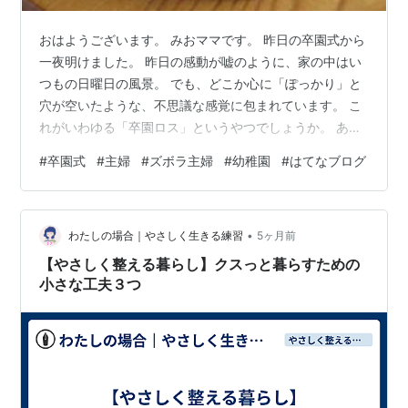
おはようございます。 みおママです。 昨日の卒園式から
一夜明けました。 昨日の感動が嘘のように、家の中はい
つもの日曜日の風景。 でも、どこか心に「ぽっかり」と
穴が空いたような、不思議な感覚に包まれています。 こ
れがいわゆる「卒園ロス」というやつでしょうか。 あん
なに忙しかった毎日が、一つの区切りを迎えたことで、
#
卒園式
#
主婦
#
ズボラ主婦
#
幼稚園
#
はてなブログ
急にブレーキがかかったような感覚です。 感情の整理、
していますか？ 主婦の毎日は、止まることが許されませ
ん。 卒園式の翌日だろうが、洗濯物は溜まるし、お腹は
•
空くし、部屋は散らかります。 でも、だからこそ、意識
わたしの場合｜やさしく生きる練習
5ヶ月前
的に感情を整理する時間を作ることが大切だと思ってい
【やさしく整える暮らし】クスっと暮らすための
ます。 私は今、あえて家事の手…
小さな工夫３つ