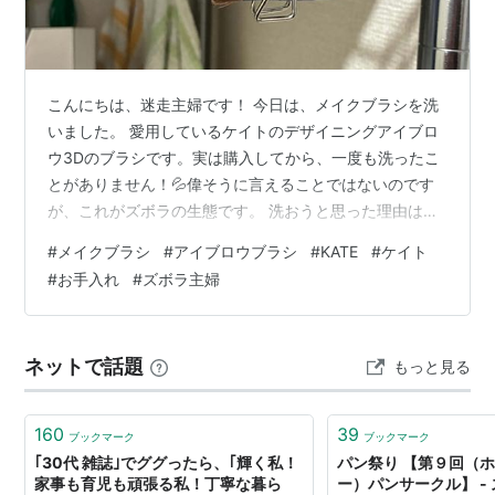
こんにちは、迷走主婦です！ 今日は、メイクブラシを洗
いました。 愛用しているケイトのデザイニングアイブロ
ウ3Dのブラシです。実は購入してから、一度も洗ったこ
とがありません！💦偉そうに言えることではないのです
が、これがズボラの生態です。 洗おうと思った理由はた
だひとつ。 ブラシに粉が付きにくくなったから。 当然、
#
メイクブラシ
#
アイブロウブラシ
#
KATE
#
ケイト
専用クリーナーは持っていないので、とりあえずビオレ
#
お手入れ
#
ズボラ主婦
の泡ハンドソープで洗いました🫧泡が茶色に変色。汚
っ。我ながらちょっとひく😱よくすすいで、洗濯機の上
に吊るして乾燥。 作業は数分で終了です。めっちゃ簡
ネットで話題
もっと見る
単、というか雑。 私はファンデーションもリップブラシ
も使わないので、洗うのはこの小さなブラ…
160
39
ブックマーク
ブックマーク
｢30代 雑誌｣でググったら、｢輝く私！
パン祭り 【第９回（
家事も育児も頑張る私！丁寧な暮ら
ー）パンサークル】 -