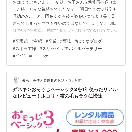
おはようございます！ 今朝、お子さんを幼稚園へ送り出
した時、どんな気持ちでしたか？ 「明日でこの制服姿も
見納めか…」と、門をくぐる後ろ姿をいつもより長く見
送ってしまったママも多いのではないでしょうか。 明日
はついに卒園式。 感動で胸がいっぱいになる1日ですが、
実は卒園式当日って、予想外の「バタバタ」がつきもの
#
卒園式
#
主婦
#
卒業
#
育児
#
はてなブログ
です。 今日は、私が先輩ママから教わった、明日を
#
ズボラ主婦
#
スリッパ
#
モバイルバッテリー
100%感動に集中させるための最終チェックリストをお届
#
ﾊﾞｯｸﾞ
#
コロッケ
けします。 1. 意外と盲点！「携帯スリッパ」の履き心地
式典の間、ずっと履いているのが携帯スリッパです。
100円ショップのものも便利ですが、底が薄いと体育館の
冷えがダイレクトに伝わって…
•
暮らしを整える道具のお話
5ヶ月前
ダスキンおそうじベーシック3を1年使ったリアル
なレビュー！ホコリ・猫の毛もラクに掃除