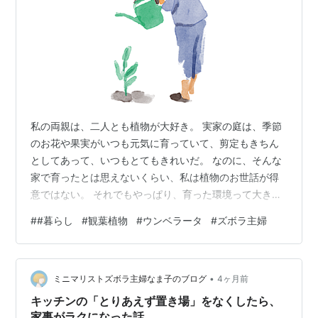
私の両親は、二人とも植物が大好き。 実家の庭は、季節
のお花や果実がいつも元気に育っていて、剪定もきちん
としてあって、いつもとてもきれいだ。 なのに、そんな
家で育ったとは思えないくらい、私は植物のお世話が得
意ではない。 それでもやっぱり、育った環境って大きい
みたいで、 植物がひとつもない部屋で過ごしていると、
#
#暮らし
#
観葉植物
#
ウンベラータ
#
ズボラ主婦
なんだか少し息苦しいというか、居心地が悪い。 だから
私なりに、「どうしたらズボラな私でも一緒に暮らせる
かな」なんて考えながら、鉢植えを置いてみたり、サボ
•
テンを買ってみたりする。 でもね。 植物の様子をちゃん
ミニマリストズボラ主婦なま子のブログ
4ヶ月前
と見てあげられない日が、どうしても出てきてしまう。
キッチンの「とりあえず置き場」をなくしたら、
気づけば土はカラカラで、葉っぱもし…
家事がラクになった話