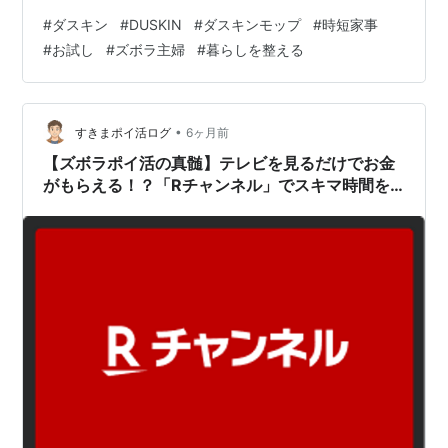
際に使ったのはダスキン公式のおそうじベーシック3です
#
ダスキン
#
DUSKIN
#
ダスキンモップ
#
時短家事
↑私が使ってる3点セットはコレ 私はグレーにしました
#
お試し
#
ズボラ主婦
#
暮らしを整える
こんなスタンドもついてきました ハンディモップは壁に
ピンで取り付けてます 4. 毎月の交換も無理なく 値段は
2,190円／4週間ごと （※執筆時点の楽天価格）。 私のは
少し古いクリーナーでしたが、ホコリの取 りやすさは変
•
すきまポイ活ログ
6ヶ月前
わ…
【ズボラポイ活の真髄】テレビを見るだけでお金
がもらえる！？「Rチャンネル」でスキマ時間を
資産に変える方法