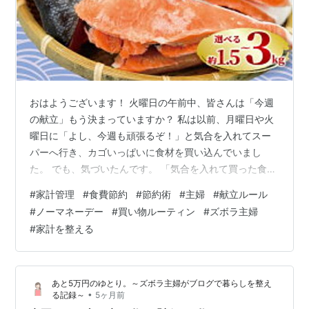
おはようございます！ 火曜日の午前中、皆さんは「今週
の献立」もう決まっていますか？ 私は以前、月曜日や火
曜日に「よし、今週も頑張るぞ！」と気合を入れてスー
パーへ行き、カゴいっぱいに食材を買い込んでいまし
た。 でも、気づいたんです。 「気合を入れて買った食材
ほど、週の後半に腐らせてしまう」という事実に……。
#
家計管理
#
食費節約
#
節約術
#
主婦
#
献立ルール
今日は、月5万円のゆとりを作るために私が一番最初にメ
#
ノーマネーデー
#
買い物ルーティン
#
ズボラ主婦
スを入れた、火曜日の買い物ルーティンについてお話し
#
家計を整える
します。 1. 「火曜日にスーパーへ行かない」という選択
多くのスーパーが火曜市や特売日を設けていますが、私
はあえて火曜日はスーパーへ行きません。 理由はシンプ
あと5万円のゆとり。～ズボラ主婦がブログで暮らしを整え
ル。「冷蔵庫にあるものを使い切…
•
る記録～
5ヶ月前