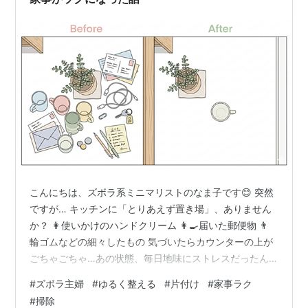
こんにちは、ズボラ系ミニマリストのなま子です😊 突然
ですが… キッチンに「とりあえず置き場」、ありません
か？ 👩使いかけのハンドクリーム 👩‍🍳届いた郵便物 👨
輪ゴムなどの細々したもの 気づいたらカウンターの上が
ごちゃごちゃ…あの状態、毎日地味にストレスだったん
です😅 今回は、「とりあえず置き場」をなくした結果、
#
ズボラ主婦
#
ゆるく整える
#
片付け
#
家事ラク
家事がどうラクになったかをお伝えします。 なぜ「とり
#
掃除
あえず置き場」ができるのか 解決策はシンプル 実際にや