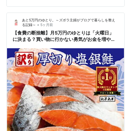
ったこと ■ カウンターの上を全部出す ■ 3種類に分ける
■ 「毎日使う」以外はカウンターに置かない やってみて
あと5万円のゆとり。～ズボラ主婦がブログで暮らしを整え
どうだったか ズボラでも続けられた理由 まとめ なぜ
•
る記録～
5ヶ月前
「とりあえず置…
【食費の断捨離】月5万円のゆとりは「火曜日」
に決まる？買い物に行かない勇気がお金を増やす
理由