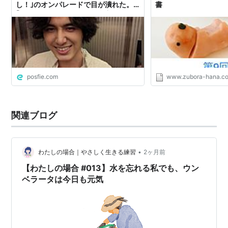
し！｣のオンパレードで目が潰れた。
書
｢だらだらしていたいズボラ主婦の、
毎日フル手抜きメニュー！｣みたいな
のくれ
posfie.com
www.zubora-hana.c
関連ブログ
•
わたしの場合｜やさしく生きる練習
2ヶ月前
【わたしの場合 #013】水を忘れる私でも、ウン
ベラータは今日も元気