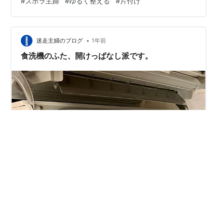
#
ズボラ主婦
#
ゆるく整える
#
片付け
ますよ〜✨️ 1. 「小さなスッキリ」を積み重ねる 2. 収納場
所を見直す 3. 「自然乾燥」はやめてすぐ片付ける 4. 心
に余裕を持つ まとめ 1. 「小さなスッキリ」を積み重ねる
•
冬物はかさばるものが多いので、全部いっぺんに片付け
迷走主婦のブログ
1年前
ようとすると挫折しやすいです。そこでおすすめなの
食洗機のふた、開けっぱなし派です。
が、1日1か所…