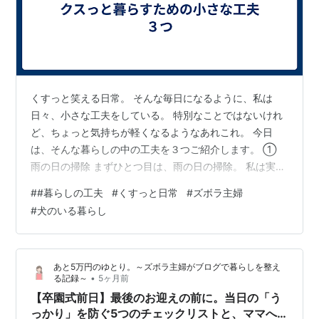
くすっと笑える日常。 そんな毎日になるように、私は
日々、小さな工夫をしている。 特別なことではないけれ
ど、ちょっと気持ちが軽くなるようなあれこれ。 今日
は、そんな暮らしの中の工夫を３つご紹介します。 ①
雨の日の掃除 まずひとつ目は、雨の日の掃除。 私は実
は、あまり雨が好きではない。 でも、雨の日にこそ「よ
#
#暮らしの工夫
#
くすっと日常
#
ズボラ主婦
し、やろう」と思う家事がある。 それは、玄関掃除。外
#
犬のいる暮らし
の玄関や玄関まわり、ベランダ掃除、窓掃除。ついでに
車の車体の掃除もする。 理由は、もうお分かりかもしれ
ない。 ズボラな私は、雨を利用している。 特に2階のベ
あと5万円のゆとり。～ズボラ主婦がブログで暮らしを整え
ランダ掃除は、水を運ぶのがなかなか大変。重いし、我
•
る記録～
5ヶ月前
が家はホースを伸ばすこともできない…
【卒園式前日】最後のお迎えの前に。当日の「う
っかり」を防ぐ5つのチェックリストと、ママへ