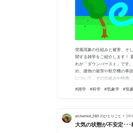
突風現象の仕組みと被害、そし
関する雑学をご紹介します！ 
れが「ダウンバースト」です。
め、建物の被害や航空機の事故
について、その仕組みや特徴
す。 🌀 ダウンバーストとは
#
雑学
#
科学
#
気象学
#
気
が地表に到達し、四方に広がる
す。 局地的（数km程度の範囲
•
alchemist_380 のひとりごと
2年
大気の状態が不安定･･