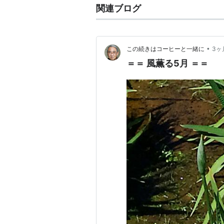
関連ブログ
•
この続きはコーヒーと一緒に
3ヶ
＝＝ 風薫る5月 ＝＝