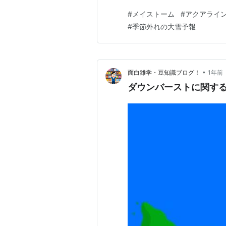
よ寒いにせよ一層極端になって
#
メイストーム
#
アクアライ
のに、もはや暑くて熱中症に
#
季節外れの大雪予報
のエリアでは季節外れの大雪注
•
面白雑学・豆知識ブログ！
1年前
ダウンバーストに関す