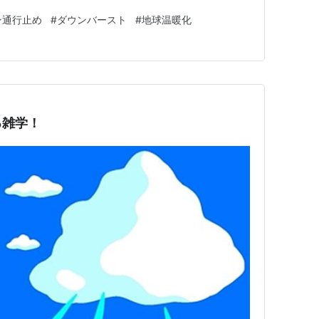
きている気がする 実際まだ５月に入ったばかりという
ン通行止め
#
ダウンバースト
#
地球温暖化
なりそうだなんて話が出ている一方で、ここ北海道の北側
意報が出されている もちろ…
る雑学！