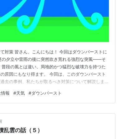
て対策 皆さん、こんにちは！ 今回はダウンバーストに
夏の夕立や雷雨の後に突然吹き荒れる強烈な突風――そ
 普段の風とは違い、局地的かつ猛烈な破壊力を持つた
の原因にもなり得ます。 今回は、このダウンバースト
、過去の事例、私たちが取るべき対策について解説しま
？ ダウンバーストとは、強い雷雨に伴い発生する下降気流
象情報
#
天気
#
ダウンバースト
ことで生じる突風現象です。 その特徴は以下の通りで
） 瞬間的（数分から…
前
･積乱雲の話（５）