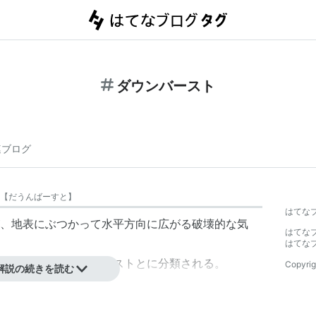
ダウンバースト
連ブログ
【
だうんばーすと
】
はてな
、地表にぶつかって水平方向に広がる破壊的な気
はてな
はてな
バーストとマクロバーストとに分類される。
Copyrig
解説の続きを読む