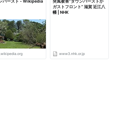
バースト - Wikipedia
突風被害“ダウンバーストか
ガストフロント” 滋賀 近江八
幡 | NHK
.wikipedia.org
www3.nhk.or.jp