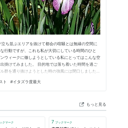
が立ち並ぶエリアを抜けて都会の喧騒とは無縁の空間に
ちな行動ですが、これも私が大切にしている時間のひと
デンウィークに徹しようとしている私にとってはこんな空
出掛けてみました。 目的地では落ち着いた時間を過ご
ビル群を通り抜けようとした時の強風には閉口しました。
ルで増幅されてとんでもなく強い風に変身。ギュンギュン
スト
#
イタズラ度最大
れたり、足を取られたりしないよう歩くだけで精いっぱ
い我が身にとってはハイレベルな…
もっと見る
7
ックマーク
ブックマーク