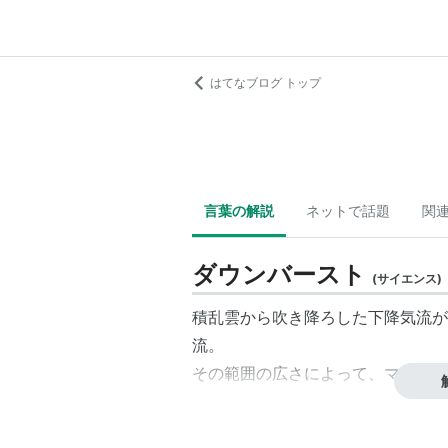
はてなブログ トップ
言葉の解説
ネットで話題
関
ダウンバースト
(
サイエンス
)
積乱雲から吹き降ろした下降気流が
流。
その範囲の広さによって、マイクロ