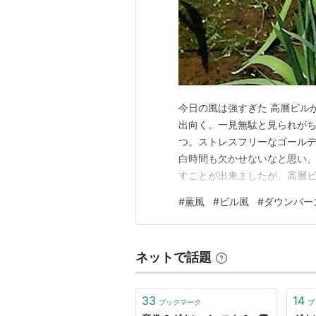
今日の風は強すぎた 高層ビル
出向く。一見無駄と見られが
つ。ストレスフリーなゴール
白時間も欠かせないなと思い、
すことが出来ましたが、高層
もともと強かった風が高層ビ
#
薫風
#
ビル風
#
ダウンバー
と吹き荒れる風に吹き飛ばさ
い。けっして若いとは言えな
ネットで話題
33
14
ブックマーク
ブ