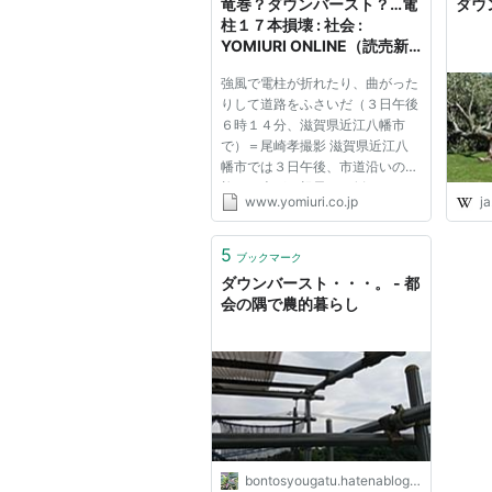
竜巻？ダウンバースト？…電
ダウン
柱１７本損壊 : 社会 :
YOMIURI ONLINE（読売新
聞）
強風で電柱が折れたり、曲がった
りして道路をふさいだ（３日午後
６時１４分、滋賀県近江八幡市
で）＝尾崎孝撮影 滋賀県近江八
幡市では３日午後、市道沿いの電
柱１７本が、根元から倒れたり、
www.yomiuri.co.jp
ja
くの字に折れ曲がったりした。
この影響で市内の約１２００戸が
一時停電した。 県警には住民か
5
ブックマーク
ら「竜巻のような風が吹いた」と
ダウンバースト・・・。 - 都
い...
会の隅で農的暮らし
bontosyougatu.hatenablog.com