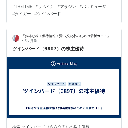
ジェトースターPLUS (TS-D487B) タイガー魔法瓶 コン
#
THETIME
#
リベイク
#
アラジン
#
バルミューダ
ベクションオーブン＆トースター＜やきたて＞ KAV-
#
タイガー
#
ツインバード
A130 リベイク家電 リベイクとは、パンや惣菜などを出
来立てのような状態に温め直すこと。リベイクに特化し
たリベイク家電も販売されています。 Aladdin(アラジ
「お得な株主優待情報！賢い投資家のための最新ガイド」
ン…
•
5ヶ月前
ツインバード（6897）の株主優待
検索 ツインバード（６８９７）の株主優待