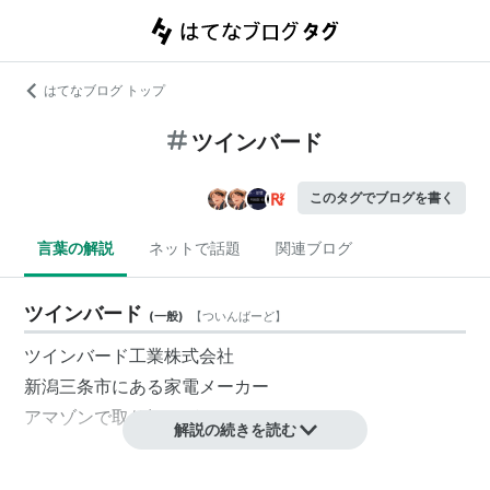
はてなブログ トップ
ツインバード
このタグでブログを書く
言葉の解説
ネットで話題
関連ブログ
ツインバード
(
一般
)
【
ついんばーど
】
ツインバード工業株式会社
新潟三条市にある家電メーカー
アマゾンで取り扱いがある
解説の続きを読む