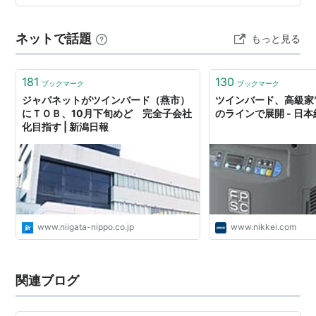
ツインバード TWINBIRD コードレススティック型クリー
ナー 紙パック式 ブラック TC-E266B価格: 19800 円楽
ネットで話題
もっと見る
天…
181
130
ブックマーク
ブックマーク
ジャパネットがツインバード（燕市）
ツインバード、高級家
にＴＯＢ、10月下旬めど 完全子会社
のラインで展開 - 日
化目指す | 新潟日報
www.niigata-nippo.co.jp
www.nikkei.com
関連ブログ