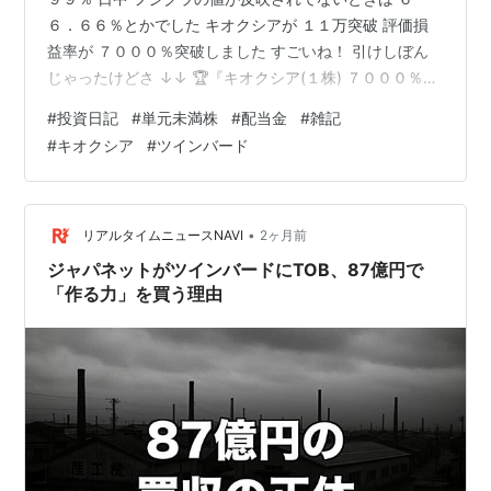
６．６６％とかでした キオクシアが １１万突破 評価損
益率が ７０００％突破しました すごいね！ 引けしぼん
じゃったけどさ ↓↓ 🏆『キオクシア(１株) ７０００％タ
ッチ』 おめでとうございました さらに 今日もフジクラ
#
投資日記
#
単元未満株
#
配当金
#
雑記
がＳ高 おまけに ツインバードもＳ高 ↓↓ ツインバード
#
キオクシア
#
ツインバード
は ジャパネットがＴＯＢでしたっけ？ ８００か 助かり
ます ダメもとで２００注文出して もちろん 未約定 失効
しました ３株 持っているので ８００で バイバイできる
日を待っておりますよ ツインバード コロナ銘柄でした…
•
リアルタイムニュースNAVI
2ヶ月前
ジャパネットがツインバードにTOB、87億円で
「作る力」を買う理由