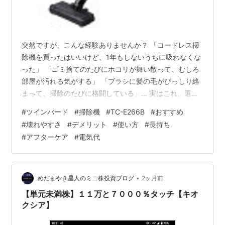
突然ですが、こんな経験ありませんか？ 「コードレス掃
除機を買ったはいいけど、1年もしないうちに吸わなくな
った」 「ゴミ捨てのたびにホコリが舞い散って、むしろ
部屋が汚れる気がする」 「ブラシに髪の毛がびっしり絡
まって、掃除のたびに格闘している」… 実はこれ、選び
方とお手入れ方法を少し知っているだけで、ほとんどが
#
ツインバード
#
掃除機
#
TC-E266B
#
おすすめ
防げることなんです。 今回はツインバードのコードレス
#
壊れやすさ
#
デメリット
#
使い方
#
長持ち
スティック型クリーナー TC-E266B を徹底解説しなが
#
アフターケア
#
電気代
ら、購入前に絶対知っておきたいポイントをお伝えしま
す。 読み終わった頃には「買ってよかった」と言える確
率がぐっと上がるはずです。 ツインバード TWINBIRD コ
ードレススティッ…
•
めだまやき星人のミニ株投資ブログ
2ヶ月前
【単元未満株】１１万と７０００％タッチ【キオ
クシア】