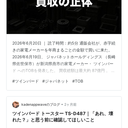
2026年6月20日 ｜ 読了時間：約5分 通販会社が、赤字続
きの家電メーカーを年商まるごとの金額で買いに来た。
2026年6月19日、 ジャパネットホールディングス （長崎
県佐世保市）が新潟県燕市の家電メーカー・ ツインバー
ド へのTOBを発表した。 買収総額は最大約 87億円 。 ツ
インバードの2026年2月期の年間売り上げは 89.9億円 だ
#
ツインバード
#
ジャパネット
#
TOB
ったから、ほぼ1年分の稼ぎと同じ金額を出して、会社ご
と手に入れようとしていることになる。 しかも相手は 2
年連続で赤字 を出している会社だ。 テレビで商品を売り
•
続けてきたジャパネットが、なぜそこまでするのか。 株
kadenappwaveのブログ
2ヶ月前
を持っている人はどう動けばいいのか。 …
ツインバード トースター TS-D487｜「あれ、壊
れた？」と思う前に確認してほしいこと