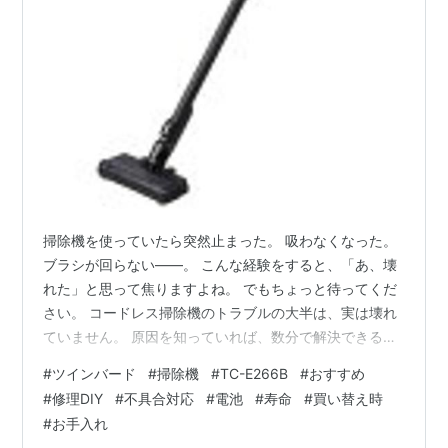
掃除機を使っていたら突然止まった。 吸わなくなった。
ブラシが回らない——。 こんな経験をすると、「あ、壊
れた」と思って焦りますよね。 でもちょっと待ってくだ
さい。 コードレス掃除機のトラブルの大半は、実は壊れ
ていません。 原因を知っていれば、数分で解決できるも
のがほとんどなんです。 今日はツインバードのTC-
#
ツインバード
#
掃除機
#
TC-E266B
#
おすすめ
E266Bに起きやすいトラブルを、取扱説明書と製品の仕
#
修理DIY
#
不具合対応
#
電池
#
寿命
#
買い替え時
組みに基づいて一つひとつ丁寧に解説します。 修理を依
#
お手入れ
頼する前に、ぜひ一度この記事を読んでみてください。