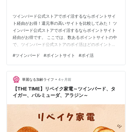
ツインバード公式ストアでポイ活するならポイントサイ
ト経由がお得！還元率の高いサイトを比較してみた！ ツ
インバード公式ストアでポイ活するならポイントサイト
経由がお得です。 ここでは、数あるポイントサイトの中
で、ツインバード公式ストアのポイ活はどのポイントサ
イトを経由したらお得なのか、還元率が高いのか比較し
#
ツインバード
#
ポイントサイト
#
ポイ活
てみました。 ツインバード公式ストアのポイ活はこのポ
イントサイト経由がお得！ ポイントサイト名 ポイント還
元率 当ブログ特典 楽天リーベイツ（Rebates） +4.5%
•
600円相当のポイント ポイントタウン（Point Town）
華麗なる加齢ライフ
4ヶ月前
+2.0% 2,000円相当のポイント ECナビ +1.2%…
【THE TIME】リベイク家電～ツインバード、タ
イガー、バルミューダ、アラジン～