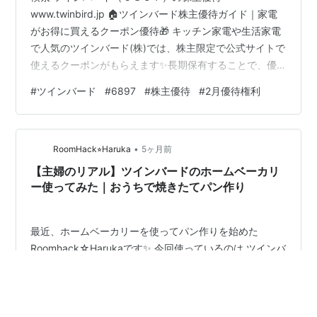
www.twinbird.jp 🏠ツインバード株主優待ガイド｜家電
がお得に買えるクーポン優待🎁 キッチン家電や生活家電
で人気のツインバード(株)では、株主限定で公式サイトで
使えるクーポンがもらえます✨長期保有することで、優
待額がグッとアップするのが特徴です💡 📌 基本情報 権
#
ツインバード
#
6897
#
株主優待
#
2月優待権利
利確定日：2月末日 単元株数：100株 優待の種類：日用
品・家電・その他 配当金（予想）：1株あたり13円 🎁 優
待内容 保有株数と継続保有期間によって、クーポン金額
•
が変わります✨ 株数 1年未満 1年以上 100株以上 2,000
RoomHack⭐︎Haruka
5ヶ月前
円 3,000円 1,000株以上 2,000円 …
【主婦のリアル】ツインバードのホームベーカリ
ー使ってみた｜おうちで焼きたてパン作り