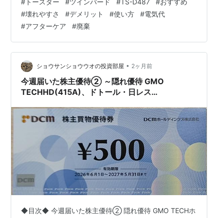
#
トースター
#
ツインバード
#
TS-D487
#
おすすめ
態は「焼きすぎ」なんだそうです。 そのギャップを埋め
#
壊れやすさ
#
デメリット
#
使い方
#
電気代
るために生まれたのが、ツインバードの匠ブランジェト
#
アフターケア
#
廃棄
ースター PLUS「TS-D487」です。 今回は、取扱説明書
を隅々まで読み込み、製品の仕組みを徹底解析した上
で、 「本当に長く使えるか？」 「どんな人に向いている
か？」をお伝えします。 TW…
•
ショウサンショウウオの投資部屋
2ヶ月前
今週届いた株主優待② ～隠れ優待 GMO
TECHHD(415A)、ドトール・日レス
HD(3087)、井筒屋(8260)、ツインバード
(6897)、DCMHD(3050)～
◆目次◆ 今週届いた株主優待② 隠れ優待 GMO TECHホ