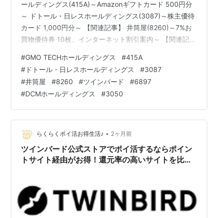
ールディングス(415A)～Amazonギフトカード 500円分
～ ドトール・日レスホールディングス(3087)～株主優待
カード 1,000円分～ 【関連記事】 井筒屋(8260)～7%お
買物優待券 10枚、インターネット割引案内～ 【関連記
事】 ツインバード(6897)～株主優待クーポン 3,000円分
#
GMO TECHホールディングス
#
415A
～ 【関連記事】 DCMホールディングス(3050)～株主優
#
ドトール・日レスホールディングス
#
3087
待券 2,000円分(500円券×4枚)～ 【関連記事】 ブログを
#
井筒屋
#
8260
#
ツインバード
#
6897
ご覧頂き、ありがとうございます。 私は
#
DCMホールディングス
#
3050
「shousanshouuo」と申します。 中小型バリュー株を中
心とし…
•
らくらくポイ活お得生活♪
2ヶ月前
ツインバード公式ストアでポイ活するならポイン
トサイト経由がお得！還元率の高いサイトを比較
してみた！