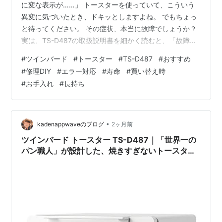
に変な表示が……」 トースターを使っていて、こういう
異変に気づいたとき、ドキッとしますよね。 でもちょっ
と待ってください。 その症状、本当に故障でしょうか？
実は、TS-D487の取扱説明書を細かく読むと、「故障に
見えるけれど正常な動作」がいくつも載っています。一
#
ツインバード
#
トースター
#
TS-D487
#
おすすめ
方で、「見た目は地味だけれど、放置すると本当に危な
#
修理DIY
#
エラー対応
#
寿命
#
買い替え時
い」症状も存在します。 この記事では、取扱説明書の
#
お手入れ
#
長持ち
「こんなときは」ページを全項目解説しながら、正常・
異常の見極め方と、自分でできる対処法をお伝えしま
す。 TWINBIRD(ツインバード) トースター オーブントー
スター 4枚焼き 匠…
•
kadenappwaveのブログ
2ヶ月前
ツインバード トースター TS-D487｜「世界一の
パン職人」が設計した、焼きすぎないトースター
の正体