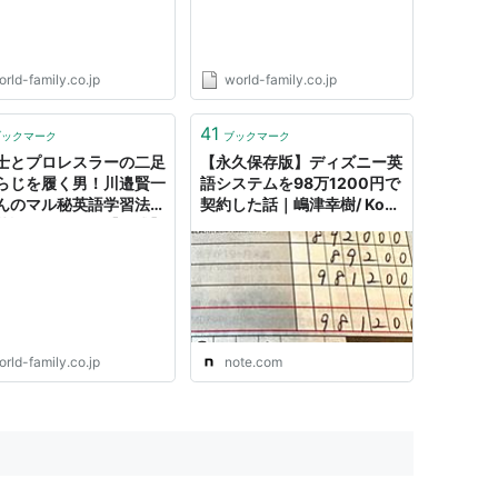
WE）｜子供・幼児英語
ド・ファミリー
｜ワールド・ファミリー
rld-family.co.jp
world-family.co.jp
41
ブックマーク
ブックマーク
士とプロレスラーの二足
【永久保存版】ディズニー英
らじを履く男！川邉賢一
語システムを98万1200円で
んのマル秘英語学習法｜
契約した話｜嶋津幸樹/ Koki
英語タイムズ｜【公式】
Shimazu
ィズニー英語システム」
WE）｜子供・幼児英語
｜ワールド・ファミリー
rld-family.co.jp
note.com