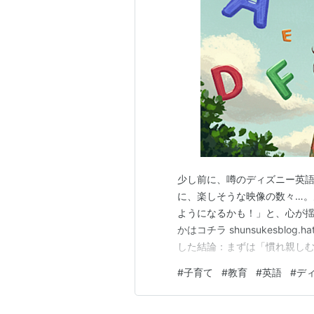
少し前に、噂のディズニー英
に、楽しそうな映像の数々…
ようになるかも！」と、心が揺
かはコチラ shunsukesblog
した結論：まずは「慣れ親しむ」
小さなことからコツコツと マ
#
子育て
#
教育
#
英語
#
デ
してみたところ、ハッとさせ
思わない限り、…