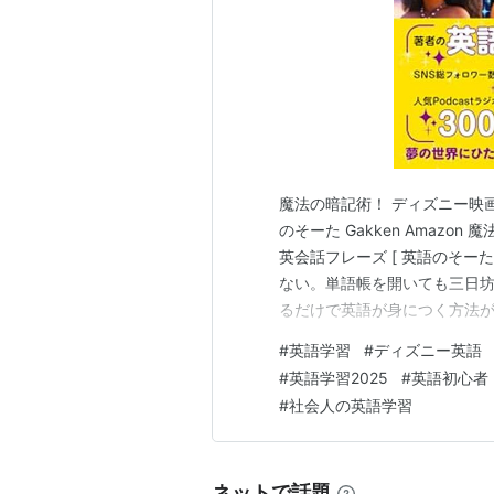
魔法の暗記術！ ディズニー映
のそーた Gakken Amaz
英会話フレーズ [ 英語のそーた
ない。単語帳を開いても三日坊
るだけで英語が身につく方法が
ー映画で身につく そのまま使
#
英語学習
#
ディズニー英語
映画のセリフから、実際に使え
#
英語学習2025
#
英語初心者
強の英語学習ツー…
#
社会人の英語学習
ネットで話題