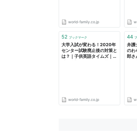
ステム」（DWE）｜子供・
（D
幼児英語教材｜ワールド・フ
教材
ァミリー
world-family.co.jp
wo
52
44
ブックマーク
大学入試が変わる！2020年
弁護
センター試験廃止後の対策と
のわ
は？｜子供英語タイムズ｜
郎さ
【公式】「ディズニー英語シ
子供
ステム」（DWE）｜子供・
「デ
幼児英語教材｜ワールド・フ
（D
ァミリー
教材
world-family.co.jp
wo