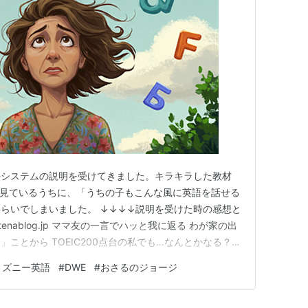
語システムの説明を受けてきました。キラキラした教材
。見ているうちに、「うちの子もこんな風に英語を話せる
らいでしまいました。 ↓↓↓↓説明を受けた時の感想と
.hatenablog.jp ママ友の一言でハッと我に返る わが家の出
ことから TOEIC200点台の私でも…なんとかなる？
マ友の一言でハッと我に返る そんな悩みをママ友に相談
ィズニー英語
#
DWE
#
おさるのジョージ
られる意見をもらいました。「英語を仕事にしたい！って