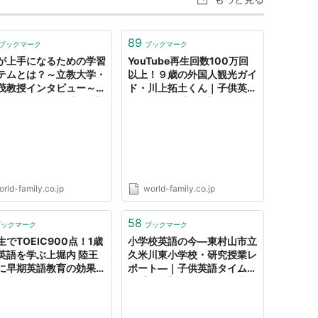
89
ブックマーク
ブックマーク
が上手になるための学習
YouTube再生回数100万回
テムとは？～立教大学・
以上！９歳の外国人観光ガイ
茂教授インタビュー～｜
ド・川上拓土くん｜子供英語
英語タイムズ｜【公式】
タイムズ｜【公式】「ディズ
ィズニー英語システム」
ニー英語システム」
WE）｜子供・幼児英語
（DWE）｜子供・幼児英語
｜ワールド・ファミリー
教材｜ワールド・ファミリー
rld-family.co.jp
world-family.co.jp
58
ブックマーク
ブックマーク
でTOEIC900点！1歳
小学校英語の今―東村山市立
英語を学ぶ上堀内 陸王
久米川東小学校・研究授業レ
に早期英語教育の効果を
ポート―｜子供英語タイムズ
タビューで検証！｜子供
｜【公式】「ディズニー英語
タイムズ｜【公式】「デ
システム」（DWE）｜子
ニー英語システム」
供・幼児英語教材｜ワール