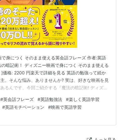
画で身につく そのまま使える英会話フレーズ 作者:英語
on 魔法の暗記術！ ディズニー映画で身につく そのまま使える
 ]価格: 2200 円楽天で詳細を見る 英語の勉強って続か
主。そんな悩み、ありませんか? 実は、好きな映画を見
あるんです。今回ご紹介する『魔法の暗記術! ディズニ
える英会話フレーズ』は、誰もが知っているディズニー
#
英会話フレーズ
#
英語勉強法
#
楽しく英語学習
る英語表現を学べる画期的な一冊です。 「好き」が最
#
英語モチベーション
#
映画で英語学習
もっと見る