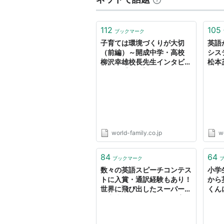
112
105
ブックマーク
子育ては環境づくりが大切
英語
（前編）～開成中学・高校
シス
柳沢幸雄校長先生インタビュ
松本
ー～｜【公式】「ディズニー
子供
英語システム」（DWE）｜
「デ
子供・幼児英語教材｜ワール
（D
ド・ファミリー
教材
world-family.co.jp
wo
84
64
ブックマーク
数々の英語スピーチコンテス
小学生
トに入賞・通訳経験もあり！
から
世界に飛び出したスーパー女
くん
子高生はどのようにして育っ
イン
た？｜子供英語タイムズ｜
英語
【公式】「ディズニー英語シ
ィズ