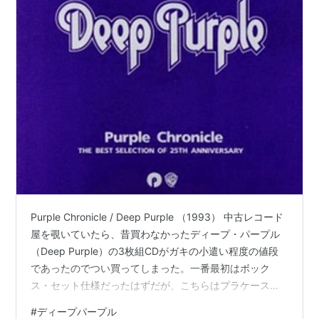
Purple Chronicle / Deep Purple （1993） 中古レコード
屋を覗いていたら、昔買わなかったディープ・パープル
（Deep Purple）の3枚組CDがガキの小遣い程度の値段
であったのでつい買ってしまった。一番最初はボック
ス・セット仕様だったはずだが、こちらはプラケース仕
様。日本独自編集で1993年にバンドの25周年というタイ
#
ディープパープル