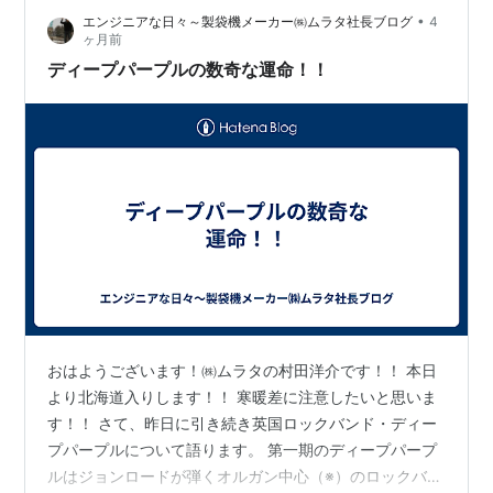
•
エンジニアな日々～製袋機メーカー㈱ムラタ社長ブログ
4
高市首相は今、戦後稀に見る強力な権力基盤の上に立っ
ヶ月前
ています。その自信は、官邸にディープ・パープル…
ディープパープルの数奇な運命！！
おはようございます！㈱ムラタの村田洋介です！！ 本日
より北海道入りします！！ 寒暖差に注意したいと思いま
す！！ さて、昨日に引き続き英国ロックバンド・ディー
プパープルについて語ります。 第一期のディープパープ
ルはジョンロードが弾くオルガン中心（※）のロックバン