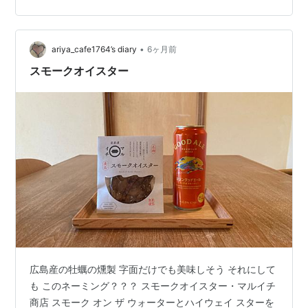
ミングで出されたもの。ちなみに邦題は「紫の匣（は
こ）」。1975年の「Come Taste The Band」までの選曲
で、復活作以降からは収録されていない。 最初の2枚は
•
誰が選んでもこんな感じになるだろうナというベスト選
ariya_cafe1764’s diary
6ヶ月前
曲なので驚きは無いが、彼…
スモークオイスター
広島産の牡蠣の燻製 字面だけでも美味しそう それにして
も このネーミング？？？ スモークオイスター・マルイチ
商店 スモーク オン ザ ウォーターとハイウェイ スターを