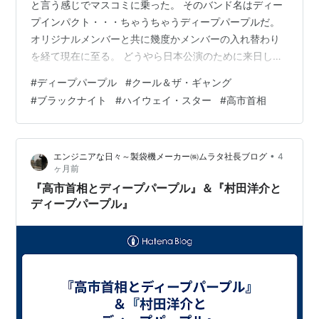
と言う感じでマスコミに乗った。 そのバンド名はディー
プインパクト・・・ちゃうちゃうディープパープルだ。
オリジナルメンバーと共に幾度かメンバーの入れ替わり
を経て現在に至る。 どうやら日本公演のために来日して
いたそうで、ロックバンド好きの高市総理への表敬訪問
#
ディープパープル
#
クール＆ザ・ギャング
だったらしい。 まあ人気取りの側面もあるだろうが、総
#
ブラックナイト
#
ハイウェイ・スター
#
高市首相
理はバンドの中でもディープパープルが特に好きなよう
だから、それはまあどっちでも良い。 今回これを取上げ
たのはそういうことではない。 私が中坊の頃、多くの人
•
エンジニアな日々～製袋機メーカー㈱ムラタ社長ブログ
4
が通った道だと思うがＦＭでエアチェックを行ってい
ヶ月前
た。 当時は一旦曲名を聞き逃したら、そ…
『高市首相とディープパープル』＆『村田洋介と
ディープパープル』