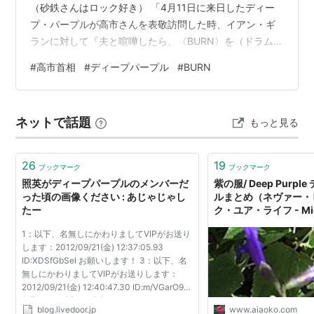
（砂鉄さんはロック好き） 「4月11日に来日したディー
プ・パープルが高市さんを表敬訪問した時、イアン・ギ
ランに対して『夫と喧嘩したら、〈BURN〉を（ドラム
で）叩いて、呪いをかけてます』と言ったそうだ。しか
#
高市首相
#
ディープパープル
#
BURN
しイアン・ギランはこの歌を歌っていない。メンバーと
喧嘩してやめた後、次に来たヴォーカルのディビット・
カバーデールが歌っているのだ。だから、この話を出す
ネットで話題
もっと見る
のはまずかった…」 この時の動画がありました。4：56
秒頃からその話題 高市さんの「呪いをかけている」とい
う言葉を通訳しようとして困って高市さんの…
26
19
ブックマーク
ブックマーク
照英がディープパープルのメンバーだ
紫の服/ Deep Purp
った頃の画像ください : あじゃじゃし
ルまとめ（ネヴァー・
たー
ク・ユア・ライフ - Migh
Your Life）とレインボー
1：以下、名無しにかわりましてVIPがお送り
日幸せを感じる「懐か
します：2012/09/21(金) 12:37:05.93
い出」と「終活」
ID:XDSfGbSeI お願いします！ 3：以下、名
無しにかわりましてVIPがお送りします：
2012/09/21(金) 12:40:47.30 ID:m/VGarO90
何期だっけ 以下、名無しにかわりましてVIP
blog.livedoor.jp
www.aiaoko.com
がお送りします：2012/09/21(金)