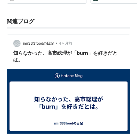
12:42:47.82 ID:XDSfGbSeI >>3 多分2...
関連ブログ
•
imr333foodの日記
4ヶ月前
知らなかった、高市総理が「burn」を好きだと
は。