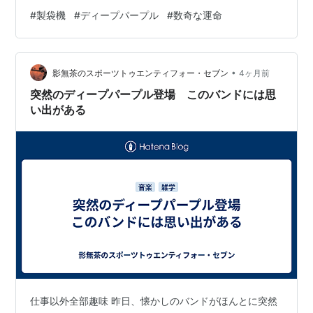
ドでした。 ※いまとなっては珍しいことですが 第二期に
#
製袋機
#
ディープパープル
#
数奇な運命
なるとリッチ・ブラックモアのギターとの掛け合いが生
まれ、世間の注目はギターへと移ってきます。 その後は
メンバー間の不仲に始まり、脱退者が出てきます。 ただ
•
このバンドの数奇な運命は同じイギリスのバンド『ブラ
影無茶のスポーツトゥエンティフォー・セブン
4ヶ月前
ックサバス』、『レインボー』との間でメンバーの行き
突然のディープパープル登場 このバンドには思
来が行われ、バンドが存続し続ける…
い出がある
仕事以外全部趣味 昨日、懐かしのバンドがほんとに突然