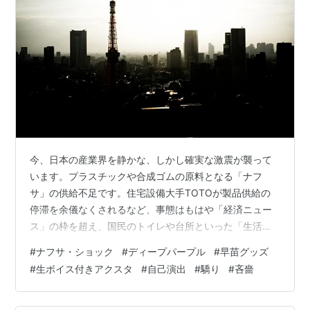
今、日本の産業界を静かな、しかし確実な激震が襲って
います。プラスチックや合成ゴムの原料となる「ナフ
サ」の供給不足です。住宅設備大手TOTOが製品供給の
停滞を余儀なくされるなど、事態はもはや「経済ニュー
ス」の枠を超え、国民のトイレや台所といった「生活の
足元」を浸食し始めています。 しかし、この深刻な物資
#
ナフサ・ショック
#
ディープパープル
#
早苗グッズ
不足という「憂い」に対し、今の官邸から発信される熱
#
生ボイス付きアクスタ
#
自己演出
#
驕り
#
吝嗇
量は、どこか国民の肌感覚から乖離しているように見え
ます。 「力」と「人気」の危うい均衡 2月の衆院選大
勝、そしてトランプ大統領との「最強バディ」の誇示。