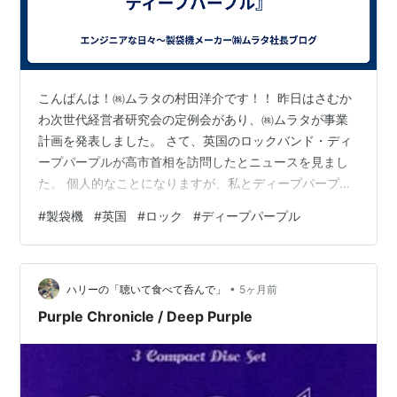
こんばんは！㈱ムラタの村田洋介です！！ 昨日はさむか
わ次世代経営者研究会の定例会があり、㈱ムラタが事業
計画を発表しました。 さて、英国のロックバンド・ディ
ープパープルが高市首相を訪問したとニュースを見まし
た。 個人的なことになりますが、私とディープパープル
との出会いは１９９４年のアルバム『紫の閃光（Come
#
製袋機
#
英国
#
ロック
#
ディープパープル
Hell or High Water）』になります。 SpeedKingや
Burn、Smoke on the Waterなどヒット曲が満載のアルバ
ムとなっていました。 またジョンロードとリッチブラッ
•
クモアの掛け合いなどこのバンドの魅力が余すところな
ハリーの「聴いて食べて呑んで」
5ヶ月前
く詰め込まれていました。 www.yout…
Purple Chronicle / Deep Purple