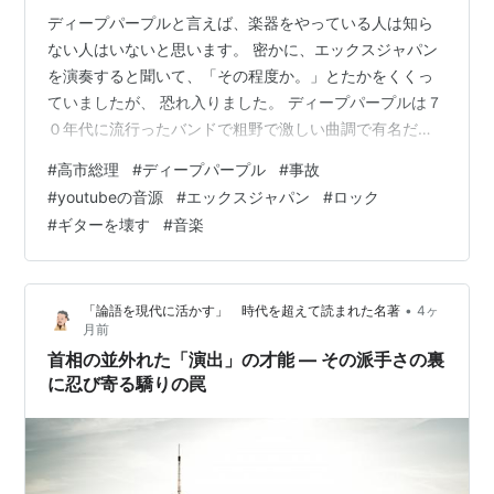
ディープパープルと言えば、楽器をやっている人は知ら
ない人はいないと思います。 密かに、エックスジャパン
を演奏すると聞いて、「その程度か。」とたかをくくっ
ていましたが、 恐れ入りました。 ディープパープルは７
０年代に流行ったバンドで粗野で激しい曲調で有名だっ
た。 パフォーマンスにギターを壊す、一体いくらのエレ
#
高市総理
#
ディープパープル
#
事故
キ何だい？ また私たちが学生だった頃、並んでいたファ
#
youtubeの音源
#
エックスジャパン
#
ロック
ンが将棋倒しに潰れた事故が有って、コンサート中止に
#
ギターを壊す
#
音楽
なったこともありました。 おかげで私もチケットを払い
戻しました。 スタジオ録音で作ったアルバムは無茶苦茶
面白くない。 ところがyoutubeの音源となると、俄然迫
•
「論語を現代に活かす」 時代を超えて読まれた名著
4ヶ
力が違ってくる。 また、有名…
月前
首相の並外れた「演出」の才能 — その派手さの裏
に忍び寄る驕りの罠