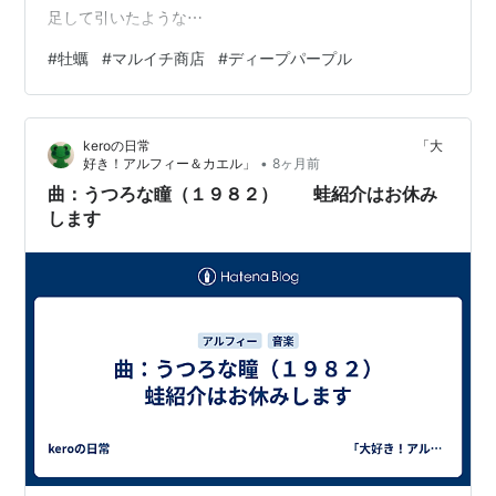
足して引いたような⋯
#
牡蠣
#
マルイチ商店
#
ディープパープル
keroの日常 「大
•
好き！アルフィー＆カエル」
8ヶ月前
曲：うつろな瞳（１９８２） 蛙紹介はお休み
します