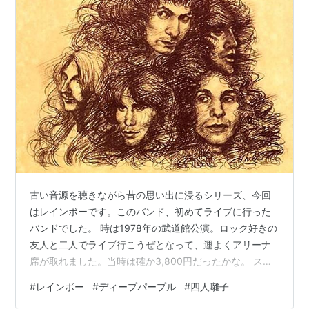
古い音源を聴きながら昔の思い出に浸るシリーズ、今回
はレインボーです。このバンド、初めてライブに行った
バンドでした。 時は1978年の武道館公演。ロック好きの
友人と二人でライブ行こうぜとなって、運よくアリーナ
席が取れました。当時は確か3,800円だったかな。 ステ
ージに置かれた巨大な虹のセットがライティングされ、
#
レインボー
#
ディープパープル
#
四人囃子
オズの魔法使いのドロシーの声で "We will over the