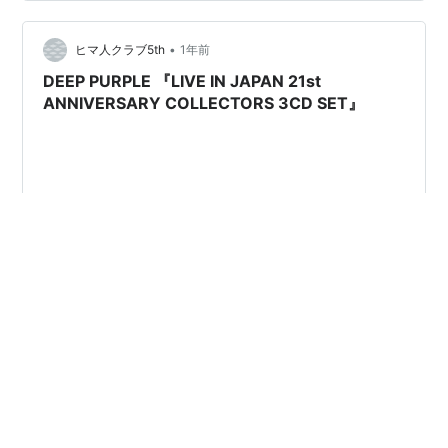
rainbow..."が響き、そのエコーが終わるやいなや、コー
ジー・パウエルの雷神のようなドラムが轟きました。そ
•
のとき、アリーナの観客は椅子を蹴ってステージ前にダ
ヒマ人クラブ5th
1年前
ッシュ。警備員と押し合い圧し合いですが、警備員を殴
DEEP PURPLE 『LIVE IN JAPAN 21st
る客もい…
ANNIVERSARY COLLECTORS 3CD SET』