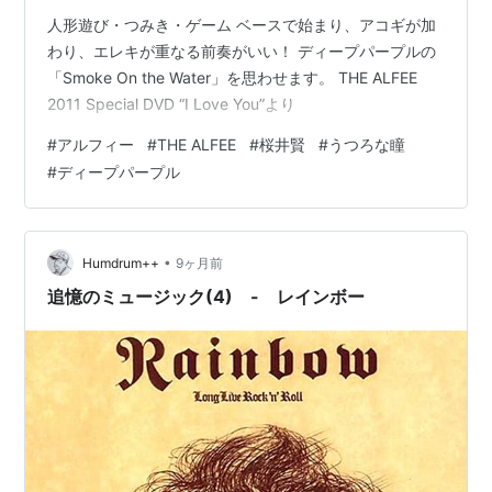
人形遊び・つみき・ゲーム ベースで始まり、アコギが加
わり、エレキが重なる前奏がいい！ ディープパープルの
「Smoke On the Water」を思わせます。 THE ALFEE
2011 Special DVD “I Love You”より
#
アルフィー
#
THE ALFEE
#
桜井賢
#
うつろな瞳
#
ディープパープル
•
Humdrum++
9ヶ月前
追憶のミュージック(4) - レインボー