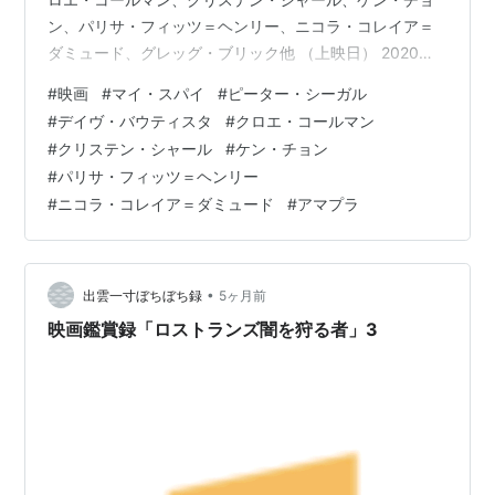
ン、パリサ・フィッツ＝ヘンリー、ニコラ・コレイア＝
ダミュード、グレッグ・ブリック他 （上映日） 2020年
１月31日 （上映時間） 100分 eiga.com 以下、あらす
#
映画
#
マイ・スパイ
#
ピーター・シーガル
じ。（参照：Filmarks） CIAの豪腕エージェントJJはあ
#
デイヴ・バウティスタ
#
クロエ・コールマン
るミッションでド派手に暴れすぎたことが問題となり、
#
クリステン・シャール
#
ケン・チョン
経験未熟な同僚ボビーと地味な監視の任務にまわされる
#
パリサ・フィッツ＝ヘンリー
ことに。ターゲットはテロリスト、マルケスの義姉ケイ
#
ニコラ・コレイア＝ダミュード
#
アマプラ
トとその娘ソフィ。ふたりが暮らすアパートにカメラを
仕掛け…
•
出雲一寸ぼちぼち録
5ヶ月前
映画鑑賞録「ロストランズ闇を狩る者」3