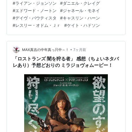
#
ライアン・ジョンソン
#
ダニエル・クレイグ
務めた『ナイブズ・アウト／名探偵と刃の館の秘密』の
#
エドワード・ノートン
#
ジャネール・モネイ
続編。ダニエルふんする名探偵ブノワ・ブランが、絶海
#
デイヴ・バウティスタ
#
キャスリン・ハーン
の孤島で巻き起こる殺人事件の解明に挑む。監督・脚本
#
レスリー・オドム・Ｊｒ
#
ケイト・ハドソン
は前作に続き『スター・ウォーズ／最後のジェダイ』な
どのライアン・ジョンソン。共演には『マザーレス・ブ
ルック…
•
MAX真吉の中年真っ只中～！
7ヶ月前
「ロストランズ 闇を狩る者」 感想（ちょいネタバ
レあり）予想どおりの ミラジョヴォムービー！