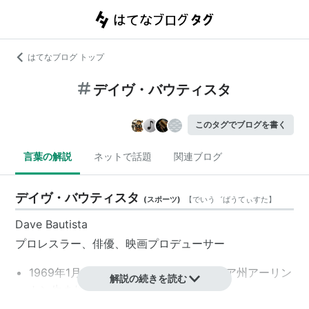
はてなブログ トップ
デイヴ・バウティスタ
このタグでブログを書く
言葉の解説
ネットで話題
関連ブログ
デイヴ・バウティスタ
(
スポーツ
)
【
でいう゛ばうてぃすた
】
Dave Bautista
プロレスラー、俳優、映画プロデューサー
1969年1月18日、アメリカ／ヴァージニア州アーリン
解説の続きを読む
トン生まれ