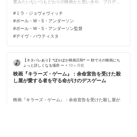
業みたいないつもどおりの映画かと思いきや、プロデュ
ーサーにデイヴ·バウティスタ（公式ウェブサイトの記載
#
ミラ・ジョヴォヴィッチ
に倣っております）を迎えていることからか、ミラ様と
#
ポール・W・S・アンダーソン
デイヴ·バウティスタのバディモノっぽい形となり、いつ
#
ポール・W・S・アンダーソン監督
もに比べると少し変則的な映画となっております。 厨二
#
デイヴ・バウティスタ
病全開の世界観や設定、画作りは凄くいいんですよ、つ
いでに雰囲気も。でもね、お話の構築というか展開のさ
せ方とかがチグハグ…
【ネタバレあり】*ぽかぽか映画日和* ー 秒でその映画にち
•
ょっと詳しくなる場所 ー
10ヶ月前
映画『キラーズ・ゲーム』：余命宣告を受けた殺
し屋が愛する者を守る命がけのデスゲーム