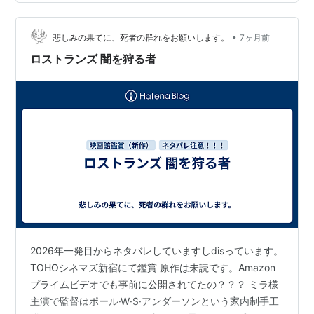
ススメかなまあいつものミラ・ジョヴォヴィッチ主演＆
ポール・W・S・アンダーソン監督による夫婦映画ですｗ
二丁鎌アクション…
•
悲しみの果てに、死者の群れをお願いします。
7ヶ月前
ロストランズ 闇を狩る者
2026年一発目からネタバレしていますしdisっています。
TOHOシネマズ新宿にて鑑賞 原作は未読です。Amazon
プライムビデオでも事前に公開されてたの？？？ ミラ様
主演で監督はポール·W·S·アンダーソンという家内制手工