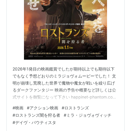
2026年1発目の映画鑑賞でしたが期待以上でも期待以下
でもなく予想どおりのミラジョヴォムービーでした！ 文
明が崩壊し荒廃した世界で魔物や魔女が戦いを繰り広げ
るダークファンタジー 映画の予告や概要など詳しくは公
式サイトを御覧になって下さい happinet-phantom.com
「バイオハザード」ほどホラーテイストではありません
#
映画
#
アクション映画
#
ロストランズ
が荒廃した世界でミラジョヴォがいつもの如く二丁拳銃
#
ロストランズ闇を狩る者
#
ミラ・ジョヴォヴィッチ
をブチかまし、デヴィッド・ボウイにも似た美しくカッ
#
デイヴ・バウティスタ
コイイお顔でクールなセリフを放つ姿が観たい人にはオ