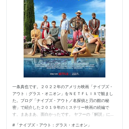
一条真也です。２０２２年のアメリカ映画「ナイブズ・
アウト：グラス・オニオン」をＮＥＴＦＬＩＸで観まし
た。ブログ「ナイブズ・アウト／名探偵と刃の館の秘
密」で紹介した２０１９年のミステリー映画の続編で
す。まあまあ、面白かったです。 ヤフーの「解説」に
は、こう書かれています。「［Ｎｅｔｆｌｉｘ作品］
#
「ナイブズ・アウト：グラス・オニオン」
『００７』シリーズなどのダニエル・クレイグが主演を