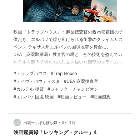
映画『トラップハウス』：麻薬捜査官の親vs窃盗団の子
供たち、エルパソで繰り広げられる衝撃のクライムサス
ペンス テキサス州エルパソの国境地帯を舞台に、
DEA（麻薬取締局）捜査官の親と、その技術を盗んでカ
ルテルを襲う子供たちの対立を描いた衝撃のクライムア
クション。親の戦死や貧困という過酷な現実に直面した
#
トラップハウス
#
Trap House
少年たちが、正義と犯罪の境界線を超えて暴走していく
#
デイヴ・バウティスタ
#
DEA 麻薬捜査官
様をリアルに描き出します。トラップハウスと呼ばれる
#
カルテル 復讐
#
ジャック・チャンピオン
麻薬拠点を舞台に、家族の絆と隠蔽、そして報復の連鎖
#
エルパソ 国境 映画
#
映画レビュー
#
映画感想
が交錯する物語です。
•
出雲一寸ぼちぼち録
6ヶ月前
映画鑑賞録「レッキング・クルー」4