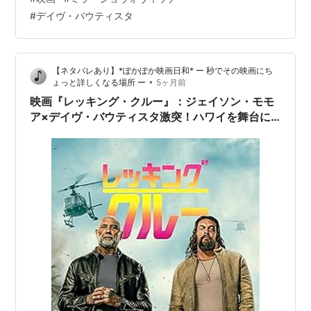
が自らの体を支えていた頼りない足場を、教会の尼僧は
#
デイヴ・バウティスタ
蹴り飛ばした…。 銃火器やインカムマイク、電灯などが
当たり前のように使われていて、滅びた世界と言う割に
科学技術を使ったものが残っているところに、世界設定
【ネタバレあり】*ぽかぽか映画日和* ー 秒でその映画にち
の分からなさを感じざるを得ませんでした。よくわから
•
ょっと詳しくなる場所 ー
5ヶ月前
ないまま、何となく雰囲気で察して観て…
映画『レッキング・クルー』：ジェイソン・モモ
ア×デイヴ・バウティスタ激突！ハワイを舞台に
繰り広げられる破壊的バディアクション