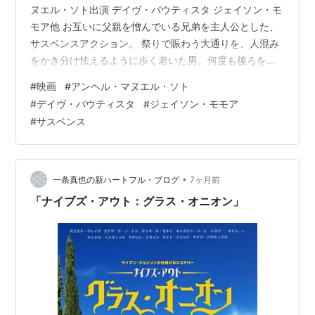
ヌエル・ソト出演 デイヴ・バウティスタ ジェイソン・モ
モア他 お互いに父親を憎んでいる兄弟を主人公とした、
サスペンスアクション。 祭りで賑わう大通りを、人混み
をかき分け怯えるように歩く老いた男。何度も後ろを振
り返りながら、手に持っていた何かをゴミ箱へと捨て
#
映画
#
アンヘル・マヌエル・ソト
て…。 ハワイが舞台となっている作品のため、引きの映
#
デイヴ・バウティスタ
#
ジェイソン・モモア
像で見るハワイの景色は、大変美しいものでした。ハワ
#
サスペンス
イ式のお葬式の様子を見ることが出来るのも、あまりな
い機会でした。 冒頭から序盤は、主人公二人の兄弟仲の
悪さを描く、ギスギスとした雰囲気のシーンが続くた
め、見る人をふるい落とすかも知れません…
•
一条真也の新ハートフル・ブログ
7ヶ月前
「ナイブズ・アウト：グラス・オニオン」