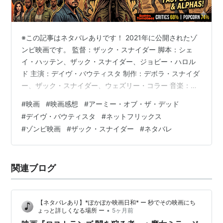
タイム・トゥ・ラン
（2015） 出演
007
スペクター
（2015） 出演
ガーディアンズ・オブ・ギャラクシー
（2014） 出演
※この記事はネタバレありです！ 2021年に公開されたゾ
リディック：ギャラクシー・バトル
（2013） 出演
ンビ映画です。 監督：ザック・スナイダー 脚本：シェ
スコーピオン・キング3
（2012）＜OV＞ 出演
イ・ハッテン、ザック・スナイダー、ジョビー・ハロル
アイアン・フィスト
（2012） 出演
ド 主演：デイヴ・バウティスタ 制作：デボラ・スナイダ
ー、ザック・スナイダー、ウェズリー・コラー 音楽：ジ
ライジング・サン 〜裏切りの代償〜
（2011） 出演
ャンキーXL youtu.be 視聴理由は「ジャンクフードが食
CHUCK／チャック
（シーズン4）（2010-2011）＜
#
映画
#
映画感想
#
アーミー・オブ・ザ・デッド
べたかったから」 映画のジャンルは複合タイプ 導入から
TV＞ ゲスト出演
#
デイヴ・バウティスタ
#
ネットフリックス
物語が動き出すまでの時間が長い、「ぜい肉」の多い脚
#
ゾンビ映画
#
ザック・スナイダー
#
ネタバレ
奪還
（2010）＜未＞ 出演
本 丁寧なゾンビの解説助かる、エンタメに振ったゾンビ
描写 B級映画に徹した結末と、午後のロードショーでの
放送に向けてのリクエスト ロッテントマトスコア、評価
関連ブログ
は割れている …
【ネタバレあり】*ぽかぽか映画日和* ー 秒でその映画にち
•
ょっと詳しくなる場所 ー
5ヶ月前