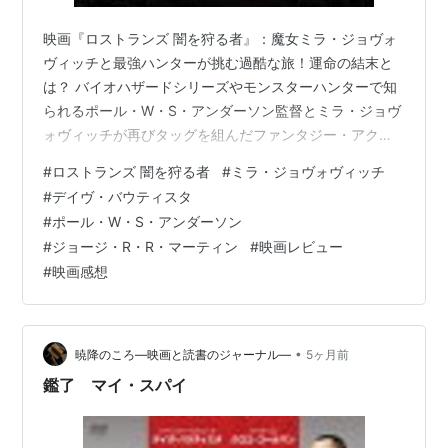
映画『ロストランズ 闇を狩る者』：魔女ミラ・ジョヴォ
ヴィッチと最強ハンターが挑む過酷な旅！運命の結末と
は？ バイオハザードシリーズやモンスターハンターで知
られるポール・W・S・アンダーソン監督とミラ・ジョヴ
ォヴィッチが再びタッグを組んだファンタジー・アクシ
ョン映画。文明が崩壊し、絶望に支配された世界で、魔
#
ロストランズ 闇を狩る者
#
ミラ・ジョヴォヴィッチ
女とハンターが未知の領域ロストランズへと足を踏み入
#
デイヴ・バウティスタ
れます。願いを叶える魔女の真意と、待ち受ける呪われ
#
ポール・W・S・アンダーソン
た運命の真実とは。今回は本作のあらすじから、多くの
#
ジョージ・R・R・マーティン
#
映画レビュー
謎を残したラストの結末までを詳しく紹介します。
#
映画感想
•
暁降のころ―映画と読書のジャーナル―
5ヶ月前
鑑了 マイ・スパイ