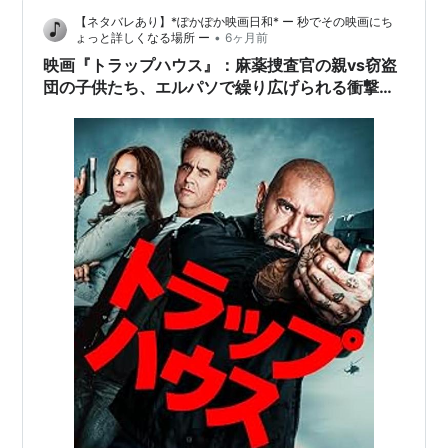
【ネタバレあり】*ぽかぽか映画日和* ー 秒でその映画にち
•
ょっと詳しくなる場所 ー
6ヶ月前
映画『トラップハウス』：麻薬捜査官の親vs窃盗
団の子供たち、エルパソで繰り広げられる衝撃の
クライムサスペンス