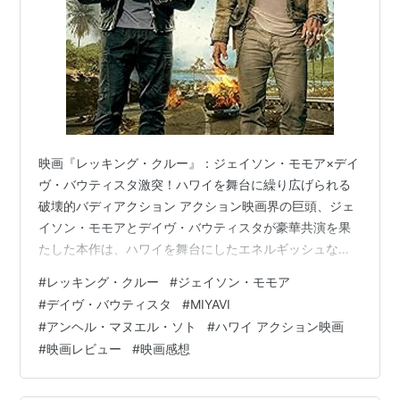
映画『レッキング・クルー』：ジェイソン・モモア×デイ
ヴ・バウティスタ激突！ハワイを舞台に繰り広げられる
破壊的バディアクション アクション映画界の巨頭、ジェ
イソン・モモアとデイヴ・バウティスタが豪華共演を果
たした本作は、ハワイを舞台にしたエネルギッシュなバ
ディアクションです。監督にはブルービートルを手掛け
#
レッキング・クルー
#
ジェイソン・モモア
たアンヘル・マヌエル・ソトを迎え、肉体派俳優たちの
#
デイヴ・バウティスタ
#
MIYAVI
パワーが激突する破壊力抜群のエンターテインメント作
#
アンヘル・マヌエル・ソト
#
ハワイ アクション映画
品に仕上がっています。
#
映画レビュー
#
映画感想