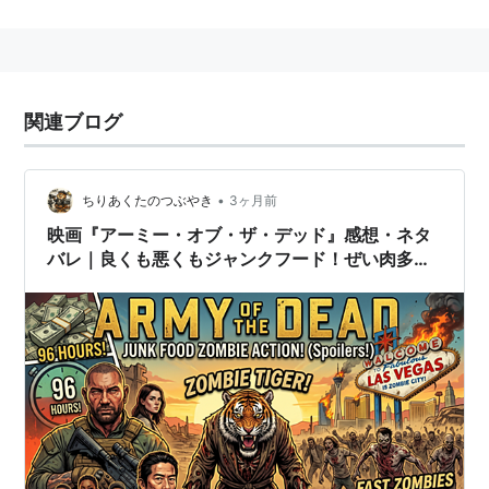
生名：David Michael Bautista, Jr.
身長：194 cm
略歴
関連ブログ
バティスタなどのリングネームで知られるプロレスラ
ー。近年は映画界での活躍も目立つ。
•
ちりあくたのつぶやき
3ヶ月前
主な作品
映画『アーミー・オブ・ザ・デッド』感想・ネタ
アベンジャーズ／インフィニティ・ウォー
（2018）
バレ｜良くも悪くもジャンクフード！ぜい肉多め
出演
のB級エンタメ映画
ブレードランナー 2049
（2017） 出演
ガーディアンズ・オブ・ギャラクシー：リミックス
（2017） 出演
マローダーズ／襲撃者
（2016） 出演
キックボクサー リジェネレーション
（2015） 出演、
製作総指揮