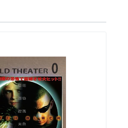
ィ・ウォー
（2018） 声の出演
クシー：リミックス
（2017） 声の出演
（2017） 製作、出演
製作、出演
16） 出演
チャー・エディション
（2015）＜未＞ 声の出演
016） 製作、出演
ON
（2015） 製作、出演
クシー
（2014） 声の出演
トル
（2013） 製作、出演
ION
（2013） 製作、出演
（2011） 出演