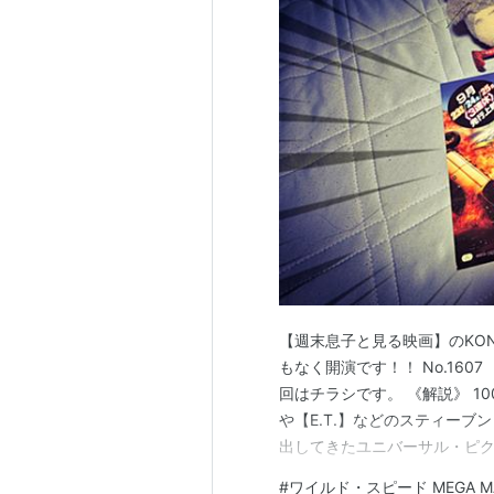
【週末息子と見る映画】のKON
もなく開演です！！ No.1607
回はチラシです。 《解説》 1
や【E.T.】などのスティー
出してきたユニバーサル・ピ
でケタ違いのMEGAヒットを
#
ワイルド・スピード MEGA M