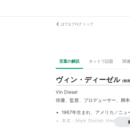
はてなブログ トップ
言葉の解説
ネットで話題
関
ヴィン・ディーゼル
(
映
Vin Diesel
俳優、監督、プロデューサー、脚本
1967年生まれ、アメリカ／ニ
本名：Mark Sinclair Vincent
身長：183 cm