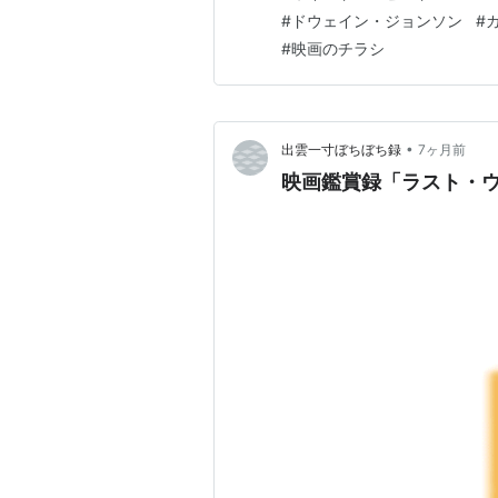
最高のエンターテイメント作品
#
ドウェイン・ジョンソン
#
MAX】。重力を無…
#
映画のチラシ
•
出雲一寸ぼちぼち録
7ヶ月前
映画鑑賞録「ラスト・ウ