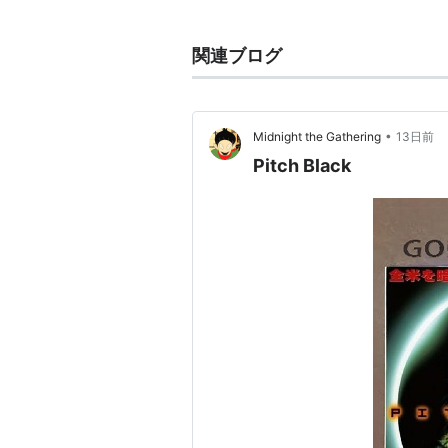
amazon:ヴィン・ディーゼル
関連ブログ
主な作品
アベンジャーズ／インフィニテ
•
Midnight the Gathering
13日前
ガーディアンズ・オブ・ギャラ
Pitch Black
ワイルド・スピード ICE BREAK
トリプルX：再起動
（2017） 
ビリー・リンの永遠の一日
（20
アイアン・ジャイアント シグネ
ラスト・ウィッチ・ハンター
（2
ワイルド・スピード SKY MISSI
ガーディアンズ・オブ・ギャラ
リディック：ギャラクシー・バ
ワイルド・スピード EURO MISS
ワイルド・スピード MEGA MAX