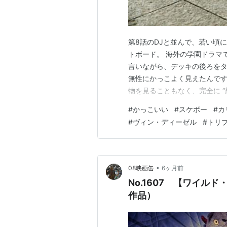
第8話のDJと並んで、若い頃
トボード。 海外の学園ドラマ
言いながら、デッキの後ろをタ
無性にかっこよく見えたんです
物を見ることもなく、完全に “
て、はじめて本物を見ました。
#
かっこいい
#
スケボー
#
カ
むあの感じ。 でも、不思議と
#
ヴィン・ディーゼル
#
トリプ
かで、「迷惑をかけるもの」と
•
08映画缶
6ヶ月前
No.1607 【ワイルド
作品）