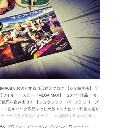
MA08がお送りする自己満足ブログ 【０８映画缶】 間
 【ワイルド・スピードMEGA MAX】（2011年作品） 今
00億円を盗み出せ！ 【ジュラシック・パーク】シリーズ
ブン・スピルバーグ作品をはじめ数々の大ヒット映画を送り
クチャーズ史上最高のオープニング記録を叩き出し全世界
記録！その圧倒的な完成度の高さから世界中で 『本年度
AX
#
ヴィン・ディーゼル
#
ポール・ウォーカー