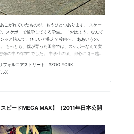
にあこがれていたものが、もうひとつあります。 スケー
で、スケボーで通学してくる学生。 「おはよう」なんて
ンッと踏んで、ひょいと抱えて校内へ。 ああいうの、
。 もっとも、僕が育った田舎では、スケボーなんて実
想像の中の存在” でした。 中学生の頃、都心に引っ越し
 片足を乗せて、もう片方で地面を蹴る。シャーっと進
リフォルニアストリート
#
ZOO YORK
そのときは、あまりかっこいいとは思えなかった。 どこ
ルX
いうイメージが…
・スピードMEGA MAX】（2011年日本公開