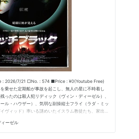
9） 出演
出演
004）＜OV＞ 声の出演
作
作総指揮
02） 出演
作総指揮
出演
26/7/21 □No. : 574 ■Price : ¥0(Youtube Free)
らすじ 旅客を乗せた定期船が事故を起こし、無人の星に不時着し
き残ったのは殺人犯リディック（ヴィン・ディーゼル）、
9） 声の出演
コール・ハウザー）、気弱な副操縦士フライ（ラダ・ミッ
デイヴィッド）率いる謎めいたイスラム教徒たち、家出少
） 出演
クとシャザ夫婦、それに自分勝手な骨董商のパリス（ルイ
未＞ 監督、脚本、出演、製作
ディーゼル
立場上、フライをリーダーとし、彼…