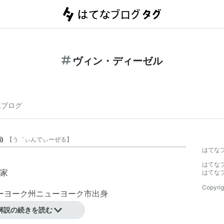
ヴィン・ディーゼル
連ブログ
画
)
【
う゛ぃんでぃーぜる
】
はてな
はてな
家
はてな
Copyrig
ューヨーク州ニューヨーク市出身
解説の続きを読む