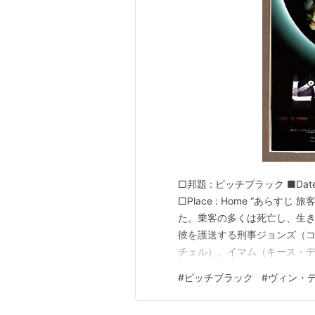
ワイルド・スピード MAX
（200
バビロンA.D.
（2008） 出演
キャプテン・ウルフ
（2005） 
リディック・アニメーテッド
（2
リディック
（2004） 出演、製
ブルドッグ
（2003） 出演、製
ノックアラウンド・ガイズ
（20
トリプルX
（2002） 出演、製
ワイルド・スピード
（2001） 
□邦題 : ピッチブラック ■Date : 20
マネー・ゲーム
（2000） 出演
□Place : Home “あ
ピッチブラック
（2000） 出演
た。乗客の多くは死亡し、生
アイアン・ジャイアント
（199
彼を護送する刑事ジョンズ（
チェル）、イマム（キース・
プライベート・ライアン
（1998
年ジャック、地質学者のジー
ストレイ・ドッグ
（1997）＜
#
ピッチブラック
#
ヴィン・
ス・フィッツジェラルド）。