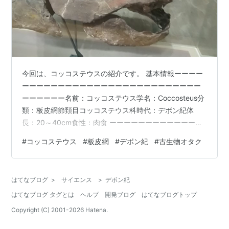
今回は、コッコステウスの紹介です。 基本情報ーーーー
ーーーーーーーーーーーーーーーーーーーーーーーーー
ーーーーーー名前：コッコステウス学名：Coccosteus分
類：板皮網節頚目コッコステウス科時代：デボン紀体
長：20～40cm食性：肉食 ーーーーーーーーーーーーー
ーーーーーーーーーーーーーーーーーーーーーーーーー
#
コッコステウス
#
板皮網
#
デボン紀
#
古生物オタク
ー コッコステウス頭部復元模型(群馬県立自然史博物館)
コッコステウスは、デボン紀に繁栄した板皮網節頚目の
一種です。 特徴は何と言ってもごつい頭部です。 次の写
はてなブログ
>
サイエンス
>
デボン紀
真はコッコステウスと同じく板皮網節頚目の一種でデボ
はてなブログ タグとは
ヘルプ
開発ブログ
はてなブログトップ
ン紀に繁栄したダンクルオステウスです。 鎧をまとった
かのような硬そうな姿を…
Copyright (C) 2001-
2026
Hatena.