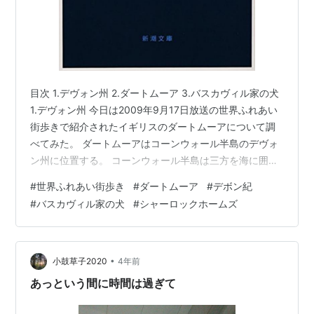
目次 1.デヴォン州 2.ダートムーア 3.バスカヴィル家の犬
1.デヴォン州 今日は2009年9月17日放送の世界ふれあい
街歩きで紹介されたイギリスのダートムーアについて調
べてみた。 ダートムーアはコーンウォール半島のデヴォ
ン州に位置する。 コーンウォール半島は三方を海に囲ま
れ、イングランド本土とつながる、半島の東側は丘陵地
#
世界ふれあい街歩き
#
ダートムーア
#
デボン紀
帯になっている。地形的に孤立しがちであり、独立した
#
バスカヴィル家の犬
#
シャーロックホームズ
文化圏を形成していた。 沿岸の大部分は大西洋の荒波に
浸食されたリアス式海岸で、断崖と断崖の間の入江には
砂礫が堆積し、天然の良港となる砂浜ができた。 町と町
の間にある複雑な海岸線は陸上交通を阻害し、孤立の要
•
小鼓草子2020
4年前
因にもなった。 デ…
あっという間に時間は過ぎて