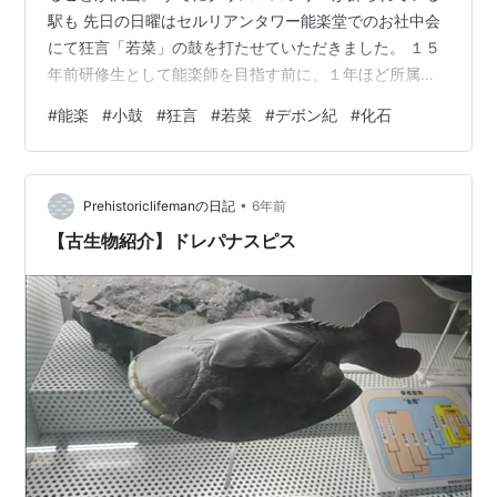
駅も 先日の日曜はセルリアンタワー能楽堂でのお社中会
にて狂言「若菜」の鼓を打たせていただきました。 １５
年前研修生として能楽師を目指す前に、１年ほど所属し
ていた狂言のお社中。 お稽古を指導していただいていた
#
能楽
#
小鼓
#
狂言
#
若菜
#
デボン紀
#
化石
野村万之介先生は今年で十三回忌だそうです。 時のたつ
のは早いもの。 今年に入って少しだけ大学生の指導をし
ていることもあり、昔の自分の記憶をたどる作業が多
•
い。 あんな失敗の記憶やこんな反省が、今後の舞台や生
Prehistoriclifemanの日記
6年前
活に生かされていきますように。 さて、相変わらず続い
【古生物紹介】ドレパナスピス
ている読書の習慣。仕事にも活かすよう…