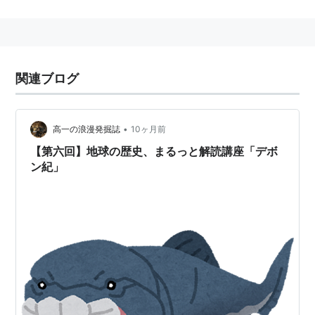
植物が陸上に本格進出している。他、両生類が出現して
いる。海中では魚類が大繁栄した。
名は、イギリスのデボン州に由来。
関連ブログ
•
高一の浪漫発掘誌
10ヶ月前
【第六回】地球の歴史、まるっと解読講座「デボ
ン紀」