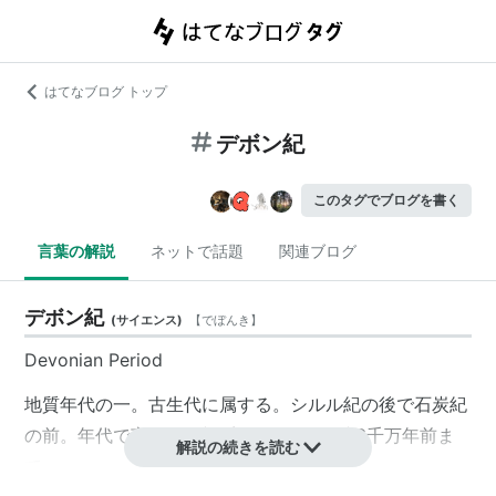
はてなブログ トップ
デボン紀
このタグでブログを書く
言葉の解説
ネットで話題
関連ブログ
デボン紀
(
サイエンス
)
【
でぼんき
】
Devonian Period
地質年代の一。古生代に属する。シルル紀の後で石炭紀
の前。年代で言うと4億1千万年前から3億6千万年前ま
解説の続きを読む
で。