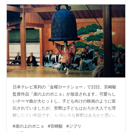
日本テレビ系列の「金曜ロードショー」で22日、宮崎駿
監督作品『崖の上のポニョ』が放送されます。可愛らし
いテーマ曲が大ヒットし、子ども向けの映画のように宣
伝されていましたが、実際は子どもはおろか大人でも理
解しにくい作品です。 いろいろな解釈はあるかと思いま
すが、おそらく宮崎監督は『人魚姫』をベースに様々な
#
崖の上のポニョ
#
宮崎駿
#
ジブリ
作品をパッチワークのように繋ぎ合わせて作品を完成さ