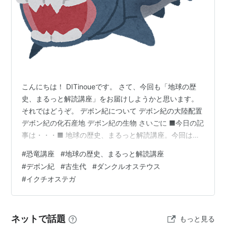
こんにちは！ DITinoueです。 さて、今回も「地球の歴
史、まるっと解読講座」をお届けしようかと思います。
それではどうぞ。 デボン紀について デボン紀の大陸配置
デボン紀の化石産地 デボン紀の生物 さいごに ■今日の記
事は・・・■ 地球の歴史、まるっと解読講座。今回は、
両生類の誕生と魚類の繁栄の時代、デボン紀を取り上げ
#
恐竜講座
#
地球の歴史、まるっと解読講座
ます。 デボン紀について 古生代で四番目の時代、デボン
#
デボン紀
#
古生代
#
ダンクルオステウス
紀（約4億1900万年前～約3億5900万年前）は、どんな
#
イクチオステガ
時代か。 まずは、なんといっても両生類の誕生＝脊椎動
物の上陸です。 前回、シルル紀に植物が上陸したこと
で、脊椎動物の上陸の足場が固められたんですね。 それ
ネットで話題
もっと見る
はなぜか…