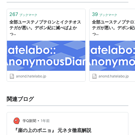
267
39
ブックマーク
ブックマーク
全部ユーステノプテロンとイクチオス
全部ユーステノプテロ
テガが悪い。デボン紀に滅べばよか
テガが悪い。デボン紀
っ..
っ..
anond.hatelabo.jp
anond.hatelabo.jp
関連ブログ
•
学Q新聞
1年前
『崖の上のポニョ』 元ネタ徹底解説