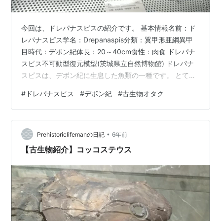
今回は、ドレパナスピスの紹介です。 基本情報名前：ド
レパナスピス学名：Drepanaspis分類：翼甲形亜綱異甲
目時代：デボン紀体長：20～40cm食性：肉食 ドレパナ
スピス不可動型復元模型(茨城県立自然博物館) ドレパナ
スピスは、デボン紀に生息した魚類の一種です。 とても
特徴的な姿をしています。 "鎌"を意味す
#
ドレパナスピス
#
デボン紀
#
古生物オタク
る"Drepana"と"盾"を意味する"aspis"から名付けられま
した。 重装備を思わせるその名の通り、硬い甲羅に覆わ
れていました。 ドレパナスピス全身レプリカ(国立科学博
•
物館) 全体的には平たく、頭部が円状に大きくなっていま
Prehistoriclifemanの日記
6年前
す。 現生のヒラメやカレイのように、水底に沿って泳い
【古生物紹介】コッコステウス
でいま…