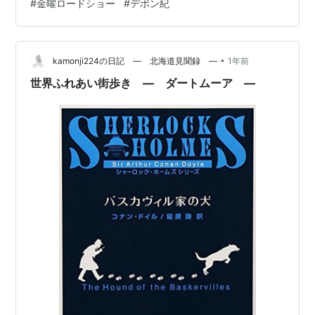
#
金曜ロードショー
#
デボン紀
せたのではないでしょうか。そのため、元ネタとでも呼
ぶべき作品を知らないと気持ちよく映画を観ることがで
きないように感じます。 そこで、元ネタ徹底解説と銘打
って、宮崎監督が『崖の上のポニョ』で何を描こうとし
•
kamonji224の日記 ― 北海道見聞録 ―
1年前
ていたのかを考えてみることにしましょう。 元…
世界ふれあい街歩き ― ダートムーア ―