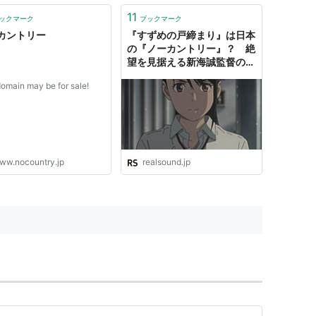
11
ク
: 182回
ックマーク
ブックマーク
 (123件) を見る
カントリー
『すずめの戸締まり』は日本
の『ノーカントリー』？ 絶
望を見据える新海誠監督の視
線
domain may be for sale!
Old Men (Movie Tie In Edition) (Vintage
rthy
intage
9
ww.nocountry.jp
realsound.jp
バック
: 19回
 (9件) を見る
olence and some language.