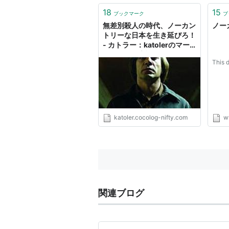
メディア:
文庫
18
15
購入
: 11人
クリッ
ブックマーク
ブ
この商品を含むブログ
無差別殺人の時代、ノーカン
ノー
トリーな日本を生き延びろ！
- カトラー：katolerのマー
ケティング言論
This 
No Country for 
International)
作者:
Cormac McCa
出版社/メーカー:
V
発売日:
2007/10/0
katoler.cocolog-nifty.com
w
メディア:
ペーパー
購入
: 1人
クリック
この商品を含むブログ
*1
:
Rated R for strong graphic vi
関連ブログ