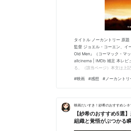
タイトル ノーカントリー 原題 No C
監督 ジョエル・コーエン、イーサン
Old Men』（コーマック・マッカ
allcinema | IMDb 補足
る。（該当ページ）本文は上
たてて整えるところがなければ
#
映画
#
感想
#
ノーカントリ
商品画像部分および楽天ブック
映画だいすき！紗希のおすすめシネ
【紗希のおすすめ5選】
組織と覚悟がぶつかる