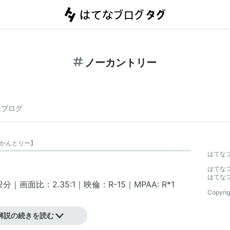
ノーカントリー
連ブログ
かんとりー
】
はてな
はてな
はてな
｜画面比：2.35:1｜映倫：R-15｜MPAA: R
*1
Copyrig
解説の続きを読む