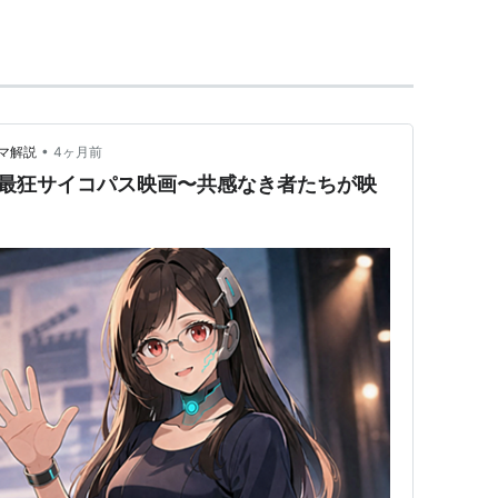
ーサン・コーエン
（
コーエン兄弟
）
ーサン・コーエン
、
スコット・ルーディン
、
マーク・ロイバル
ー
『血と暴力の国』
ーサン・コーエン
•
マ解説
4ヶ月前
】最狂サイコパス映画〜共感なき者たちが映
（
ジョエル・コーエン
＆
イーサン・コーエン
の変名）