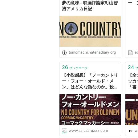
夢の意味 - 映画評論家町山智
ー 
浩アメリカ日記
tomomachi.hatenadiary.org
e
アカデミー賞
26
24
ブックマーク
受賞：作品賞、監督賞、助演男
【小説感想】「ノーカントリ
【全
候補：撮影賞、編集賞、音響編
ー・フォー・オールド・メ
ッカ
ン」はどんな話なのか。殺し
「書
屋シガーが何者なのかを考え
賞作
原作
ながら語りたい。 - うさるの
ー・
厨二病な読書日記
ール
Boo
血と暴力の国 (
作者:
コーマック・
出版社/メーカー:
www.saiusaruzzz.com
w
発売日:
2007/08/