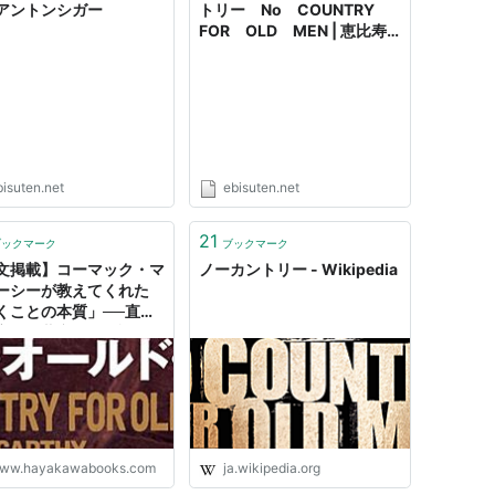
アントンシガー
トリー No COUNTRY
FOR OLD MEN | 恵比寿
天と２４
bisuten.net
ebisuten.net
21
ブックマーク
ブックマーク
優賞（ハビエル・バルデム）、脚色賞
文掲載】コーマック・マ
ノーカントリー - Wikipedia
集賞、録音賞
ーシーが教えてくれた
くことの本質」──直木
家・佐藤究さん解説『ノ
カントリー・フォー・オ
ド・メン』｜Hayakawa
ks & Magazines（β）
扶桑社ミステリー)
マッカーシー,黒原敏行
扶桑社
ww.hayakawabooks.com
ja.wikipedia.org
28