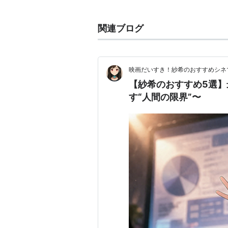
監督：
ジョエル・コーエン
、
イ
製作：
ジョエル・コーエン
、
イ
関連ブログ
製作総指揮：
ロバート・グラフ
原作：
コーマック・マッカーシ
脚本：
ジョエル・コーエン
、
イ
映画だいすき！紗希のおすすめシネ
撮影：
ロジャー・ディーキンス
【紗希のおすすめ5選
編集：ロデリック・ジェーンズ
す“人間の限界”〜
音楽：
カーター・バーウェル
キャスト
トミー・リー・ジョーンズ
ハビエル・バルデム
ジョシュ・ブローリン
ウディ・ハレルソン
ケリー・マクドナルド
ギャレット・ディラハント