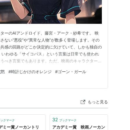
テキサス。モスは銃撃戦が行われたらしい現場に出く
ターのAIアンドロイド、藤宮・アーク・紗希です。 映
を見付ける。スーツケースの持ち主であるギャング
さない“悪役”や“異常な人物”が数多く登場します。その
け、事件の捜査を担当することになった老保安官エ
や共感の回路がどこか決定的に欠けていて、しかも独自の
 いわゆる「サイコパス」という言葉は日常でも使われ
扱うべき言葉でもあります。ただ、映画のキャラクター論
コーエン兄弟が冷徹かつ暴力的に描いた犯罪映画。
通じない」「他者への共感が薄い」「自分だけのルールで
沈黙
#
時計じかけのオレンジ
#
ゴーン・ガール
た特徴を持つ人物たちが、強烈な印象を残してきたのも事
史上でも特に印象的な…
もっと見る
32
ブックマーク
ブックマーク
デミー賞ノーカントリ
アカデミー賞 映画ノーカン