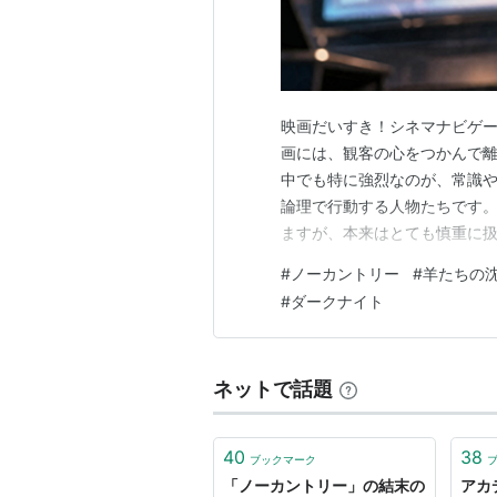
テス・ハーパー
概要
1980年代、メキシコ国境沿いの
映画だいすき！シネマナビゲー
わし、莫大な現金入りスーツケース
画には、観客の心をつかんで離
たちは凄腕の殺し屋シガーを差し向
中でも特に強烈なのが、常識
ドもまた、彼らを追跡する。
論理で行動する人物たちです。
ますが、本来はとても慎重に
コーマック・マッカーシー
の小説を
として見たときには、「話が
#
ノーカントリー
#
羊たちの
世界を解釈している」といっ
予告編
#
ダークナイト
実です。 今回は、そんな映画
ネットで話題
40
38
ブックマーク
「ノーカントリー」の結末の
アカ