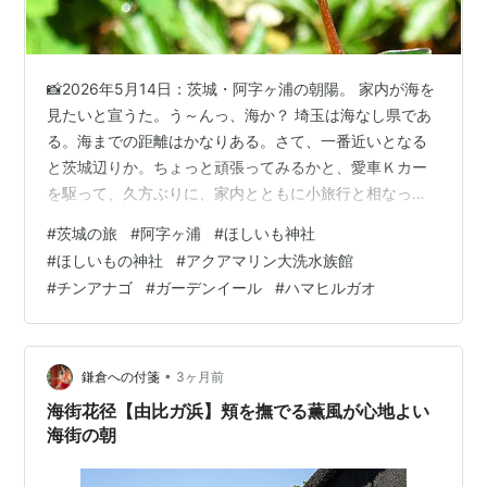
📸2026年5月14日：茨城・阿字ヶ浦の朝陽。 家内が海を
見たいと宣うた。う～んっ、海か？ 埼玉は海なし県であ
る。海までの距離はかなりある。さて、一番近いとなる
と茨城辺りか。ちょっと頑張ってみるかと、愛車Ｋカー
を駆って、久方ぶりに、家内とともに小旅行と相なっ
た。 目指すは大洗辺り、空いていれば2時間ほどだが、2
#
茨城の旅
#
阿字ヶ浦
#
ほしいも神社
時間半の運転は覚悟せねばなるまい。宿は阿字ヶ浦に取
#
ほしいもの神社
#
アクアマリン大洗水族館
った。上記の画像は、翌朝宿から見た阿字ヶ浦突堤の朝
#
チンアナゴ
#
ガーデンイール
#
ハマヒルガオ
陽である。 📸2026年5月14日：アクアマリン大洗水族館
のガーデンイール（チンアナゴ）の舞姿。 やはり、2時
間半ほどかかってしまった。着いた先は、アクアマリン
大洗水族館。フードコートでラ…
•
鎌倉への付箋
3ヶ月前
海街花径【由比ガ浜】頬を撫でる薫風が心地よい
海街の朝