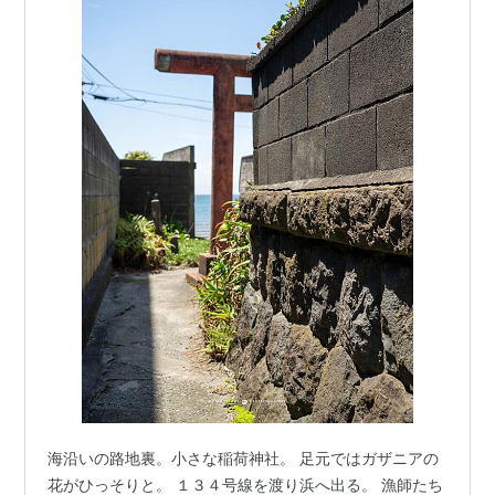
海沿いの路地裏。小さな稲荷神社。 足元ではガザニアの
花がひっそりと。 １３４号線を渡り浜へ出る。 漁師たち