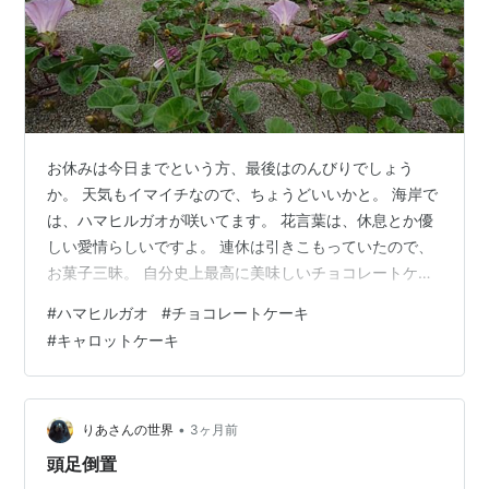
お休みは今日までという方、最後はのんびりでしょう
か。 天気もイマイチなので、ちょうどいいかと。 海岸で
は、ハマヒルガオが咲いてます。 花言葉は、休息とか優
しい愛情らしいですよ。 連休は引きこもっていたので、
お菓子三昧。 自分史上最高に美味しいチョコレートケー
キが出来ました。 師匠がまたイチゴをくれたので、トッ
#
ハマヒルガオ
#
チョコレートケーキ
ピング。 イチゴとチョコって、最高の相性ですよね。 あ
#
キャロットケーキ
っ、我が家のイチゴは、３個で止まっています（爆笑）
クマ氏のお弁当には、基本オヤツを付ける。 焼き菓子系
を一気に作り、冷凍しておくけど、無い時だってある。
『今日はオヤツないの？』とか、普通に言うな！ 欲しけ
•
りあさんの世界
3ヶ月前
りゃ自分で作れ、クソ親氏！！…
頭足倒置