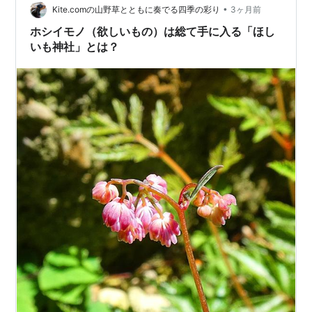
•
キショウ、3種。 黄色とピンクの絨毯。 コマツヨイグサ
Kite.comの山野草とともに奏でる四季の彩り
3ヶ月前
砂地に咲く、ハマヒルガオ。ハート型の葉っぱは、分厚
ホシイモノ（欲しいもの）は総て手に入る「ほし
くて、ツヤツヤ。潮風から身を守…
いも神社」とは？