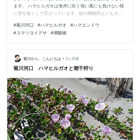
ます。 ハマヒルガオは海岸に吹く強い風にも負けない様
に背を低くして広がっています。砂の飛散防止にも大活
躍？ 花がある場所はこんもりとして小山になっていま
#
菊川河口
#
ハマヒルガオ
#
ハマエンドウ
す。 名前のとおり昼に咲く花です。この時は１０時頃で
#
コマツヨイグサ
#
潮騒橋
すが、まだ花びらが閉じ目覚めていない花も見かけま
す。雨が少ないためか花ビラがシワシワになっている様
に見えました。 近くにはハマエンドウも咲いていまし
た。 コマツヨイグサはその名の通り、夕方に花が開くの
•
菊川から、こんにちは
2ヶ月前
でまだ眠っています。 ↓ （明日につづく） …
菊川河口 ハマヒルガオと潮干狩り