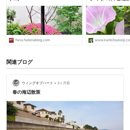
fwss.hatenablog.com
www.kankitsukeip.c
関連ブログ
•
ウィングオブハート
2ヶ月前
春の海辺散策