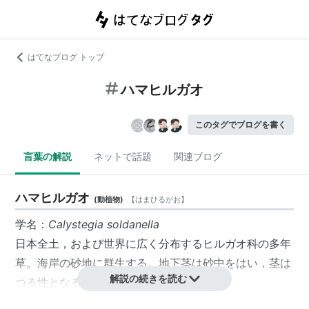
はてなブログ トップ
ハマヒルガオ
このタグでブログを書く
言葉の解説
ネットで話題
関連ブログ
ハマヒルガオ
(
動植物
)
【
はまひるがお
】
学名：
Calystegia soldanella
日本全土，および世界に広く分布するヒルガオ科の多年
草。海岸の砂地に群生する。地下茎は砂中をはい，茎は
解説の続きを読む
つる性となる。