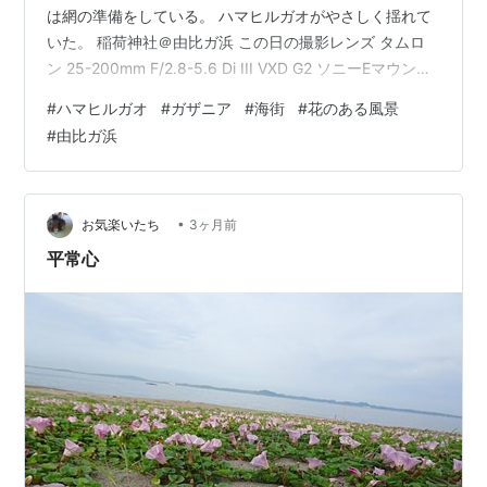
は網の準備をしている。 ハマヒルガオがやさしく揺れて
いた。 稲荷神社＠由比ガ浜 この日の撮影レンズ タムロ
ン 25-200mm F/2.8-5.6 Di III VXD G2 ソニーEマウント
用 （Model A075S） タムロン(TAMRON) Amazon ブロ
#
ハマヒルガオ
#
ガザニア
#
海街
#
花のある風景
トピ：今日の写真日記 仲間と運営中のFacebookページ
#
由比ガ浜
【みんなの“鎌倉への付箋”】もご覧下さい。 ランキング
参加中写真・カメラ ランキング参加中デジイチ（デジタ
ル一眼レフ・ミラーレス一眼）
•
お気楽いたち
3ヶ月前
平常心