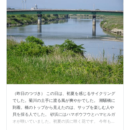
（昨日のつづき） この日は、初夏を感じるサイクリング
でした。菊川の土手に渡る風が爽やかでした。 潮騒橋に
到着。橋のトップから見えたのは、サップを楽しむ人や
貝を採る人でした。 砂浜にはハマボウフウとハマヒルガ
オが咲いていました。初夏の浜に咲く花です。 今年も沢
山咲いてくれた様子をみると嬉しくなります。(#^.^#)