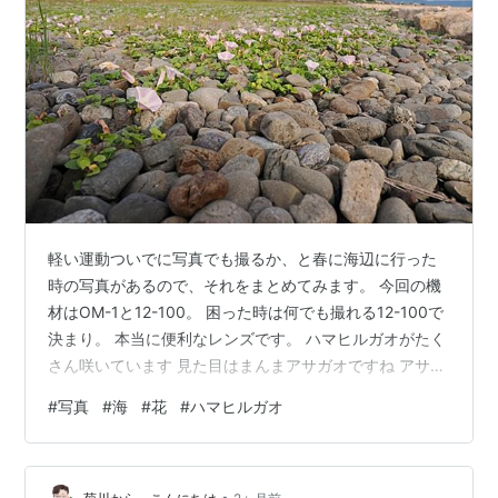
軽い運動ついでに写真でも撮るか、と春に海辺に行った
時の写真があるので、それをまとめてみます。 今回の機
材はOM-1と12-100。 困った時は何でも撮れる12-100で
決まり。 本当に便利なレンズです。 ハマヒルガオがたく
さん咲いています 見た目はまんまアサガオですね アサガ
オと違って昼間でも咲いていますが
#
写真
#
海
#
花
#
ハマヒルガオ
•