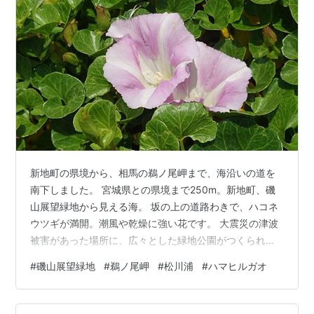
新地町の県境から、相馬の鵜ノ尾岬まで、海沿いの道を
南下しました。 宮城県との県境まで250m。新地町、磯
山展望緑地から見える海。 坂の上の道路わきで、ハコネ
ウツギが満開。潮風や乾燥に強い花です。 大震災の津波
被害があった場所に、広々とした緑地公園がつくられま
した。トベラが植栽されています。葉っぱがクルンと巻
#
磯山展望緑地
#
鵜ノ尾岬
#
松川浦
#
ハマヒルガオ
いているのは、潮風や強い陽ざしで水分を逃がさないよ
うにするためです。 海と空と風が見える風景。 一面に咲
く黄色い花は、ミヤコグサ、コメツブツメクサ。 ニワゼ