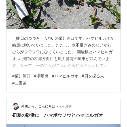
（昨日のつづき） 5/16 の菊川河口です。ハマヒルガオが
綺麗に咲いていました。ただし、水不足ぎみのせいか花
びらがシワシワになっていました。 潮騒橋とハマヒルガ
オ ↓ 河口の左岸方向にも風力発電の風車が並んでいま
す。サーファーの二人がこれから海に入ろうとしていま
した。 河口付近に出来た中州には貝を採る人が何人もい
#
菊川河口
#
潮騒橋
#
ハマヒルガオ
#
貝を採る人
ました。この辺りは漁業権が無いので自由に貝を採れる
#
二番茶
そうです。 （明日につづく）私がお世話になっている茶
農協では今日から二番茶の生産がはじまりました。なの
で今日から暫くはお茶工場通いです。静岡県も梅雨に入
った様ですがまずまずのお天気。お茶の発育も順調の様
•
菊川から、こんにちは
2ヶ月前
です。蒸し器の周りはお茶の香りに包…
初夏の砂浜に ハマボウフウとハマヒルガオ