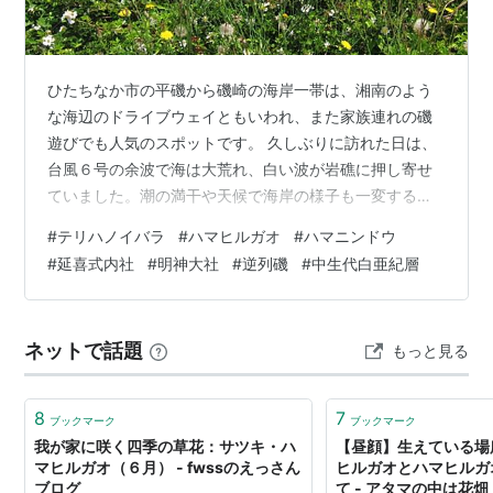
ひたちなか市の平磯から磯崎の海岸一帯は、湘南のよう
な海辺のドライブウェイともいわれ、また家族連れの磯
遊びでも人気のスポットです。 久しぶりに訪れた日は、
台風６号の余波で海は大荒れ、白い波が岩礁に押し寄せ
ていました。潮の満干や天候で海岸の様子も一変するの
で、在庫写真も混ぜてみました。 この一帯は、平磯白亜
#
テリハノイバラ
#
ハマヒルガオ
#
ハマニンドウ
紀層とよばれる岩礁が続いていますが、面白いことにそ
#
延喜式内社
#
明神大社
#
逆列磯
#
中生代白亜紀層
の岩礁のほとんどが南側に（写真では右側）に約４５度
傾いて列なっています。 これは８０００万年前の中生代
白亜紀の地層で、県の天然記念物に指定されています。
ネットで話題
もっと見る
当時この周辺は深い海の底で、陸では恐竜達が闊歩し、
海ではアンモナイトや海棲爬虫類が繁栄していま…
8
7
ブックマーク
ブックマーク
我が家に咲く四季の草花：サツキ・ハ
【昼顔】生えている場
マヒルガオ（６月） - fwssのえっさん
ヒルガオとハマヒルガ
ブログ
て - アタマの中は花畑