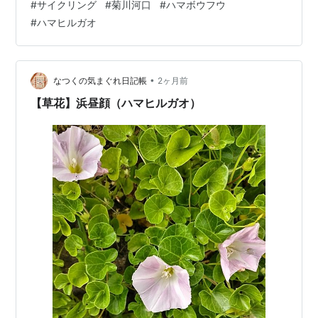
#
サイクリング
#
菊川河口
#
ハマボウフウ
（明日につづく） 今日はグランドゴルフの月例会があり
#
ハマヒルガオ
ました。ホールインワンは１つありましたが、今一つの
成績に終わりました。賞に入れませんでしたが、最後に
お菓子の入った手作りの小箱をいただいたので良かった
です。(#^.^#) 今日もお立ち寄りいただき ありがとうござ
•
なつくの気まぐれ日記帳
2ヶ月前
いました。 See …
【草花】浜昼顔（ハマヒルガオ）