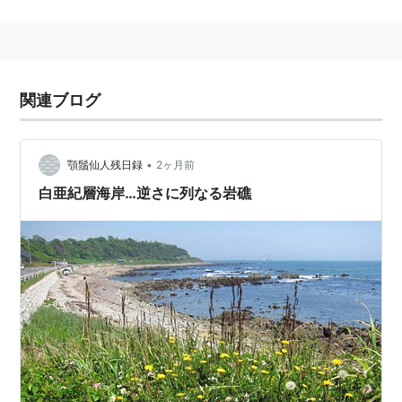
関連語 :植物
関連ブログ
•
顎鬚仙人残日録
2ヶ月前
白亜紀層海岸…逆さに列なる岩礁