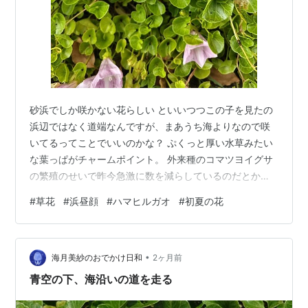
砂浜でしか咲かない花らしい といいつつこの子を見たの
浜辺ではなく道端なんですが、まあうち海よりなので咲
いてるってことでいいのかな？ ぷくっと厚い水草みたい
な葉っぱがチャームポイント。 外来種のコマツヨイグサ
の繁殖のせいで昨今急激に数を減らしているのだとか。
マツヨイグサも好きだから、上手く棲み分けてくれない
#
草花
#
浜昼顔
#
ハマヒルガオ
#
初夏の花
かなあ？ 花言葉 「絆」「優しい愛情」「交誼（こう
ぎ）」「休息」「賢くやさしい愛情」 花言葉いっぱいで
ちょっと嬉しい。
•
海月美紗のおでかけ日和
2ヶ月前
青空の下、海沿いの道を走る