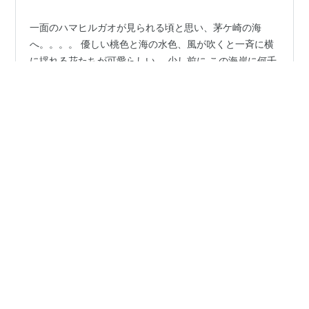
一面のハマヒルガオが見られる頃と思い、茅ケ崎の海
へ。。。。 優しい桃色と海の水色、風が吹くと一斉に横
に揺れる花たちが可愛らしい。 少し前に この海岸に何千
羽も居たヒドリガモ達は １羽残らず消えていた。 あれだ
けの数のカモが 一斉に飛び立ったら目立つだろうなぁ。