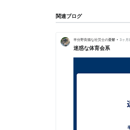
バーサーカー
(
一般
)
【
ばーさー
berserker
関連ブログ
北欧神話に登場する戦士、ベルセルク
猛り、楯に噛み付き、無敵の強さを
＝ber）の毛皮のコート（coat＝s
•
半分野良猫な社労士の憂鬱
3ヶ月
この伝説から転じて、狂戦士、凶暴
迷惑な体育会系
特に、ファンタジー作品には狂戦士