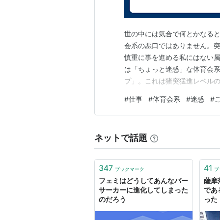
世の中には気合で何とかなる
会系の悪口ではありません。
慎重に事を進める私にはない属
は「ちょっと迷惑」な体育会系
プ」。これは猪突猛進レベル
が目の前にいるから飛びかかっ
#
仕事
#
体育会系
#
迷惑
#
敵味方関係なく突っかかって
こともありますが、多くの場合
ネットで話題
347
41
ブックマーク
ブ
フェミはどうしてあんなバー
薩摩
サーカーに進化してしまった
であ
のだろう
った
めて
んあ