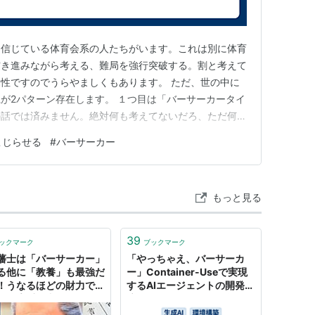
と信じている体育会系の人たちがいます。これは別に体育
突き進みながら考える、難局を強行突破する。割と考えて
性ですのでうらやましくもあります。 ただ、世の中に
が2パターン存在します。 １つ目は「バーサーカータイ
の話では済みません。絶対何も考えてないだろ、ただ何か
ているだけだろレベルの方です。 これがこじらせると
こじらせる
#
バーサーカー
きますから、もう制御のしようがありません。結果が出る
ろくなことになりません。…
もっと見る
39
ックマーク
ブックマーク
藩士は「バーサーカー」
「やっちゃえ、バーサーカ
る他に「教養」も最強だ
ー」Container-Useで実現
！うなるほどの財力で集
するAIエージェントの開発環
きた貴重な書物がたくさ
境 - じゃあ、おうちで学べる
るよ