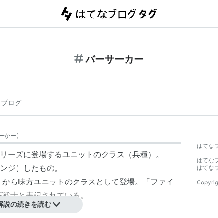
バーサーカー
連ブログ
ーかー
】
はてな
リーズに登場するユニットのクラス（兵種）。
はてな
ンジ）したもの。
はてな
」から味方ユニットのクラスとして登場。「ファイ
Copyrig
狂戦士と表記されている。
解説の続きを読む