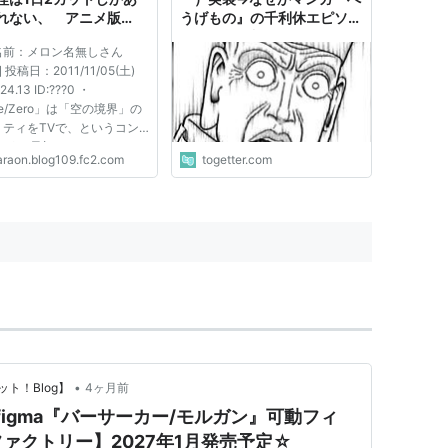
れない、 アニメ版
うげもの』の千利休エピソー
e/stay nightのリメイク
ドが緊急無料公開されてしま
 名前：メロン名無しさん
定は？→ ありません ｜
う
e] 投稿日：2011/11/05(土)
おん！
:24.13 ID:???0 ・
te/Zero」は「空の境界」の
リティをTVで、というコン
トが 最初からあった ・
araon.blog109.fc2.com
togetter.com
oの今日の放送分（6話）では
スター組の隠れ家のシーンは
放送ではカットしている部
ある 子供は写さないと決
声もカット...
•
ト！Blog】
4ヶ月前
der】figma『バーサーカー/モルガン』可動フィ
ァクトリー】2027年1月発売予定☆