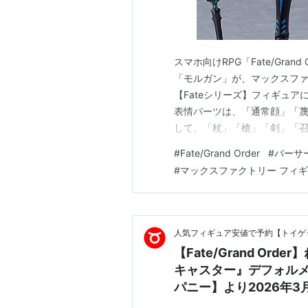
スマホ向けRPG「Fate/Gra
「モルガン」が、マックスファク
【Fateシリーズ】フィギュアに
表情パーツは、「通常顔」「蔑
して、「杖」「槍」「剣」「召
ノンスケールの全高：約15.5
#
Fate/Grand Order
#
バーサ
ー）。 （※敬称略） 【限定販売】
#
マックスファクトリー フィ
人気フィギュア安値で予約【トイゲッ
【Fate/Grand O
キャスター』デフォル
パニー】より2026年3