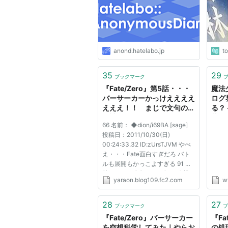
anond.hatelabo.jp
t
35
29
ブックマーク
『Fate/Zero』第5話・・・
魔法
バーサーカーかっけええええ
ログ
えええ！！ まじで文句のな
る？
い神回だった！｜やらおん！
夢を
66 名前： ◆dion/i69BA [sage]
投稿日：2011/10/30(日)
00:24:33.32 ID:zUrsTJVM やべ
え・・・Fate面白すぎだろ バト
ルも展開もかっこよすぎる 91 名
前：LIVEの名無しさん[sage] 投
yaraon.blog109.fc2.com
w
稿日：2011/10/30(日)
00:24:41.68 ID:14DF3+/8 もうラ
イダーさんが主人公でいいよね
28
27
ブックマーク
ブ
男として憧れる格好良さ 96 名
『Fate/Zero』バーサーカー
『Fa
前：LIVEの名無しさん[...
を空想科学してみた｜やらお
の処