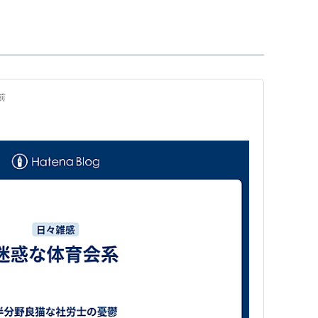
かー
】
ル（Berserkr）が起源。戦場で狂ったように吼え
示したといわれる。名前の由来は、彼らが熊（bear
erkr）を着ていたためとされる。
前
な人を意味するようになった。
としてのバーサーカーが登場することも多い。