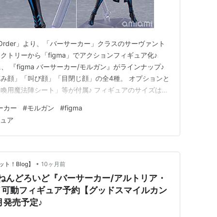
nd Order」より、「バーサーカー」クラスのサーヴァント
トリーから「figma」でアクションフィギュア化♪
、 『figma バーサーカー/モルガン』がラインナップ♪
み顔」「叫び顔」「目閉じ顔」の全4種。 オプションと
喚用魔法陣シート」等が付属♪ フィギュアのサイズは、
cm。 原型制作は「まーしー」（マックスファクトリ
ーカー
#
モルガン
#
figma
figma『バーサーカー/モルガン』Fate/Grand…
ギュア
•
ト！Blog】
10ヶ月前
rder】ねんどろいど『バーサーカー/アルトリア・
メ可動フィギュア予約【グッドスマイルカン
月発売予定♪