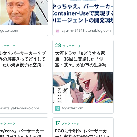
ogetter.com
syu-m-5151.hatenablog.com
28
ブックマーク
ブックマーク
少女？バーサーカー？ブ
大河ドラマ「#どうする家
界の肩書きってどうして
康」36回に登場した「側
 - たい焼き親子は空飛ぶ
室・茶々」がお市の生き写し
みる
でかつバーサーカー過ぎて震
える
ww.taiyaki-oyako.com
togetter.com
17
ックマーク
ブックマーク
te/zero』バーサーカー
FGOに千利休（バーサーカ
理は1日2カットしかあ
ー）実装→なぜかマンガ『へ