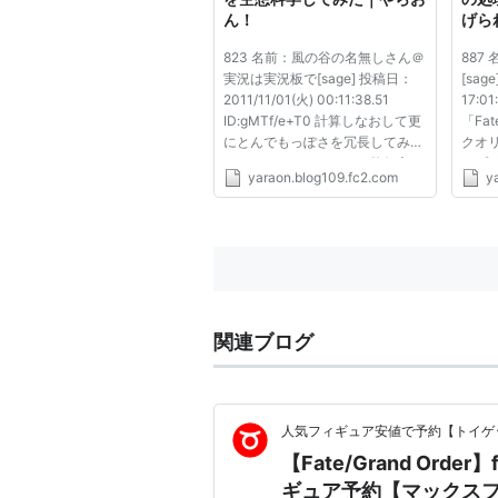
ん！
げら
Fat
823 名前：風の谷の名無しさん＠
887
の予
実況は実況板で[sage] 投稿日：
[sag
やら
2011/11/01(火) 00:11:38.51
17:01
ID:gMTf/e+T0 計算しなおして更
「Fa
にとんでもっぽさを冗長してみた
クオ
バーサーカーちゃんマジ格好良い
セプ
yaraon.blog109.fc2.com
y
おじさんは頑張れマジがんばれ
Zer
824 名前：風の谷の名無しさん＠
キャ
実況は実況板で[sage] 投稿日：
TV
2011/11/01(火) 00:12:47.41
分が
ID:mb...
めた。
関連ブログ
人気フィギュア安値で予約【トイゲッ
【Fate/Grand Or
ギュア予約【マックスフ