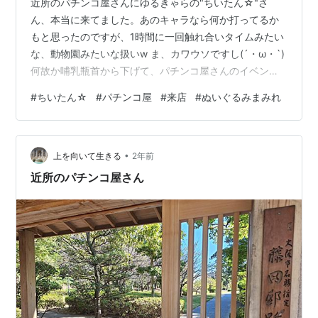
近所のパチンコ屋さんにゆるきゃらの"ちいたん☆"さ
ん、本当に来てました。あのキャラなら何か打ってるか
もと思ったのですが、1時間に一回触れ合いタイムみたい
な、動物園みたいな扱いw ま、カワウソですし(´・ω・`)
何故か哺乳瓶首から下げて、パチンコ屋さんのイベント
用の服を後ろ前に着て、金属に見えるように折り紙でも
#
ちいたん☆
#
パチンコ屋
#
来店
#
ぬいぐるみまみれ
貼ったようなバット持ってます。(ちなみに頭の上のカメ
は普通に落ちます、外れます?)この日、お店に来てたパ
チンコ店の公式YouTuberの方々やスタッフ、お店のキャ
•
ラクターと混沌と戯れていらっしゃいました。 まだ動画
上を向いて生きる
2年前
がUPされていませんが、パチンコ屋という特殊な場所だ
近所のパチンコ屋さん
ったのでお子さんが入店出…