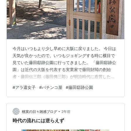
今月はいつもより少し早めに大阪に戻りました。 今日は
天気が良かったので、いつもジョギングする時に横目で
見ていた藤田邸跡公園に行ってきました。 「藤田邸跡公
園」は近代の大阪を代表する実業家で藤田財閥の創始
者・藤田伝三郎（藤田傳三郎）が明治時代に造営した大
邸宅の跡に開かれた都市公園です。 昔は太閤園も隣接し
#
アラ還女子
#
パチンコ屋
#
藤田邸跡公園
てあって、会食などにはちょうどいい感じの場所だった
のですが、今はもう取り壊されてしまっていますね。 財
閥の邸宅跡ということですが、大阪城にも近く、川沿い
•
にあって眺めも最高です。財閥ってお金持ちですよね。
桃実の日々雑感ブログ
2年前
ま、当たり前か。 今回実家に戻ったら、近所のパチンコ
時代の流れには逆らえず
屋さんがとうとう閉店していました。うちの近…