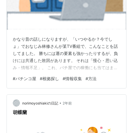
かなり昔の話しになりますが、「いつやるか？今でし
ょ」でおなじみ林修さんが某TV番組で、こんなことを話
してました。 勝ちには運の要素も強かったりするが、負
けには共通した敗因があります。 それは「慢心・思い込
み・情報不足」。 これ、パチ屋での稼働にも当てはまり
ます。 ・慢心 → 根拠のない「〇〇だから大丈夫」とか。
#
パチンコ屋
#
根拠探し
#
情報収集
#
方法
・思い込み → 「あのパチ屋は遠隔やってるから絶対勝て
ない」とか ・情報不足 → 適当なパチ屋選び・機種選びと
か こんな感じでしょうか（笑） 結局やることをやらなけ
•
ればパチ屋で稼ぐことはできません。 稼いでる人達いわ
norimoyoshiakiの日記
2年前
ゆる「パチプロ・スロプロ」と言われてる方々は、稼働
胡蝶蘭
やデータ収集など、も…