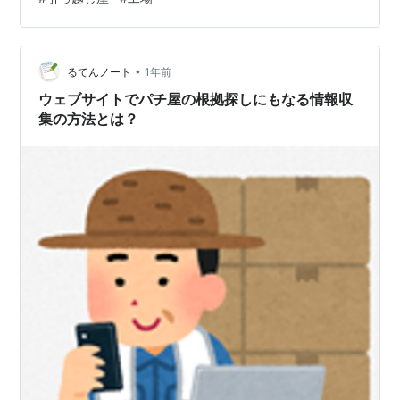
校生の時にアルバイトしてました。時給６５０円という
当時の沖縄では割と高い時給でした。沖縄では珍しく
「沖縄そば」ではなく、本格的な「和蕎麦」でした。 所
感 自分で言うのも何ですが、かなり不器用でしたので、
•
るてんノート
1年前
調理スタッフとして雇われ…
ウェブサイトでパチ屋の根拠探しにもなる情報収
集の方法とは？