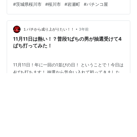
の鳴る街」というパチンコ屋とともにパチンコ街の一角
#
茨城県桜川市
#
桜川市
#
岩瀬町
#
パチンコ屋
を成していた。 謎の企業 今は「竹の商事」なる企業が入
っている。ずっと廃墟だと思っていたが、何故かたまに
トラックが出入りしているし、恐らく操業しているのか
•
もしれない。
１パチから成り上がりたい！！
3年前
11月11日は熱い！？普段1ぱちの男が抽選受けて4
ぱち打ってみた！