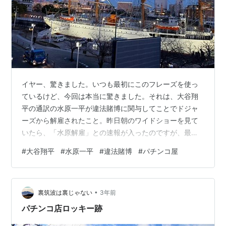
イヤー、驚きました。いつも最初にこのフレーズを使っ
ているけど、今回は本当に驚きました。それは、大谷翔
平の通訳の水原一平が違法賭博に関与してことでドジャ
ーズから解雇されたこと。昨日朝のワイドショーを見て
いたら、「水原解雇」との速報が入ったのですが、最初
はどういう意味か分かりませんでした。奥ゆかしい顔を
#
大谷翔平
#
水原一平
#
違法賭博
#
パチンコ屋
し、かいがいしく大谷の面倒を見ていましたので、なか
なか好青年だなと思っていたのですが、陰ではとんでも
ないばくち打ちだったんですね。恐れ入りました。 彼
•
は、いつも大谷と一緒にいることで、自分が7億ドルの契
裏筑波は裏じゃない
3年前
約金をもらったと錯覚してしまったのか。こういう普段
パチンコ店ロッキー跡
一緒にいる人間と自分を混同してしまう人は、小生が…