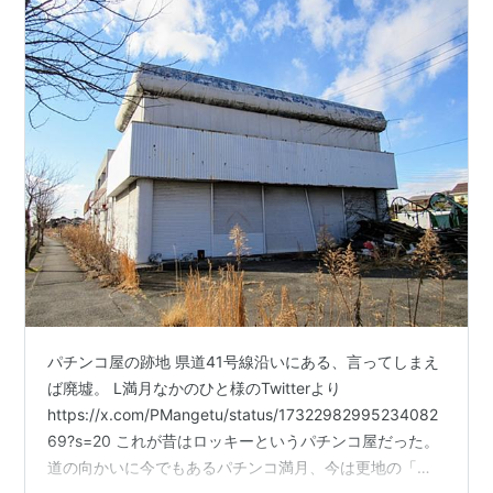
パチンコ屋の跡地 県道41号線沿いにある、言ってしまえ
ば廃墟。 L満月なかのひと様のTwitterより
https://x.com/PMangetu/status/17322982995234082
69?s=20 これが昔はロッキーというパチンコ屋だった。
道の向かいに今でもあるパチンコ満月、今は更地の「鐘