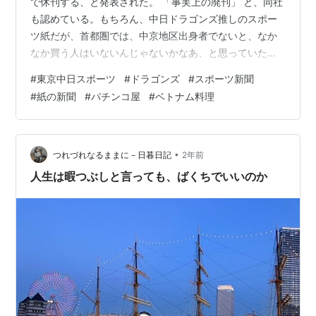
で休刊する、と発表された。 「事実上の廃刊」 と、同社
も認めている。もちろん、中日ドラゴンズ推しのスポー
ツ紙だが、首都圏では、中京地区出身者でないと、なか
なか買う人はいないんじゃないかなあ、と思っていた。
一昔前まで、通勤電車といえば、男性諸氏が、朝は一般
#
東京中日スポーツ
#
ドラゴンズ
#
スポーツ新聞
紙かスポーツ紙、帰りは夕刊フジか日刊ゲンダイを読ん
#
紙の新聞
#
パチンコ屋
#
ベトナム料理
でいるのが普通だった。いまはみんなスマホを見てい
る。紙の新聞の命運はみな同じだ。 話が変わるが、東横
線白楽駅前という絶好の立地にあったパチンコ屋が、急
に閉店した。 ひひひ。ぱこちん屋（注：うちの実家でパ
•
つれづれなるままに－日暮日記
2年前
チンコをやゆしてこう呼ぶ）がつぶれたって、…
人生は暇つぶしと言っても、ばくちでいいのか