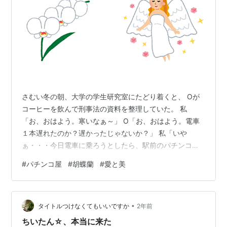
さむい冬の朝、大学の学生研究室にたどり着くと、 Oが
コーヒーを飲んで刑事法の資料を整理していた。 私
「お、おはよう。寒いなぁ～」 O「お、おはよう。電車
１本遅れたのか？遅かったじゃないか？」 私「いや
ぁ・・・今日電車に乗ろうとしたら、駅前のパチンコ屋
が新装開店でさ。 朝からいっぱいの人が並んでんだよ
#
パチンコ屋
#
胡蝶蘭
#
愛と美
な。 駅前だから、人でごった返しちゃって、 いつもの電
車に乗り遅れたんだよ」 O「ああ・・・新装開店
か・・・ ま・・・ギャンブルに目がないのは多くいるか
•
らなぁ・・・」 私「うん・・にぎやかだったぜ・・・ 店
タイトルつけなくてもいいですか
2年前
の前なんて・・・ほら、お祝いのときによく飾られ
ちいたん☆、本当に来た