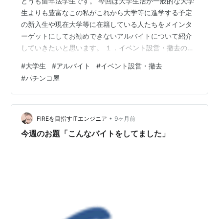
どうも留年法学生です。 今回は大学生活が一般的な大学
生よりも豊富なこの私がこれから大学等に進学する予定
の新入生や現在大学等に在籍している人たちをメインタ
ーゲットにしてお勧めできないアルバイトについて紹介
していきたいと思います。 １．イベント設営・撤去のア
ルバイト お勧めできないアルバイト1つ目はイベント設
#
大学生
#
アルバイト
#
イベント設営・撤去
営・撤去のアルバイトです。 このアルバイトをお勧めで
#
パチンコ屋
きない理由は、体力消耗が激しい、危険が多い、労働量
に見合った対価が得られないという点です。 設営バイト
の中心は、 重い機材運び 長時間立ち仕事 待機 → 急な作
業 大きな怪我をするリスクあり です。 にもかかわら
•
FIREを目指すITエンジニア
9ヶ月前
ず、 スキルが身につくわけでも…
今週のお題「こんなバイトをしてました」