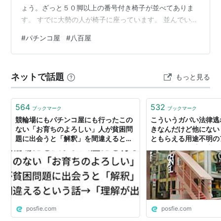
ょう。ざっと５０脚以上の番号付き椅子が並べてありま
す。 すでに大勢の人が椅子に座っています。 並んでいた
人に話を聞くと、整理券取りの順番待ちで、野菜の特売
#
パチンコ屋
#
八百屋
があるとのこと。 奥に進んでみました。 あららー。安い
し、新鮮そう。いちごは１バック250円でした。 パチン
コの景品ではないようです。 安すぎです こちらも １６
ネットで話題
もっと見る
時から販売なのだそうです パチンコ屋さんの従業員の方
にも聞いてみました。 不定期に開催していて、毎週日曜
は必ず開催するそうです。 …
564
532
ブックマーク
ブックマーク
競輪場にもパチンコ屋にも行ったこの
こういうガバい法律逃
ない「お育ちのよろしい」人が貧困問
きなんだけど他にない
題に出会うと「解釈」を間違えるとい
ともらえる用途不明の
う話→「理解が出来ない」
取ってくれる謎の店が
の横にあるだけ
posfie.com
posfie.com