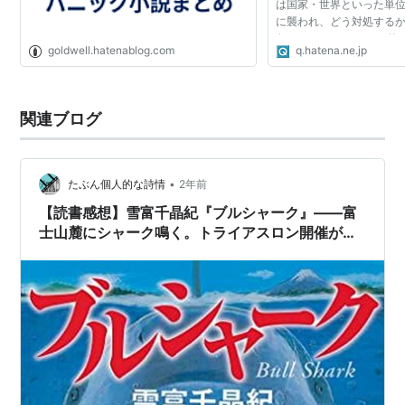
は国家・世界といった単
に襲われ、どう対処する
象とします。 ジャンル的
goldwell.hatenablog.com
q.hatena.ne.jp
よく見られますが、ゾン
る内容でも可です...
関連ブログ
•
たぶん個人的な詩情
2年前
【読書感想】雪富千晶紀『ブルシャーク』――富
士山麓にシャーク鳴く。トライアスロン開催が迫
る中、巨大ザメが湖に潜むとの情報が・・・。
【サメ企画⑥】