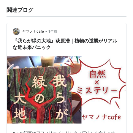
関連ブログ
•
ヤマノナcafe
1年前
『我らが緑の大地』荻原浩｜植物の逆襲がリアル
な近未来パニック
※この記事はアフィリエイトリンク（広告）を含みます。