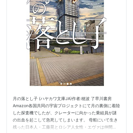
月の落とし子 (ハヤカワ文庫JA)作者:穂波 了早川書房
Amazon各国共同の宇宙プロジェクトにて月の裏側に着陸
した探査機でしたが、クレーターに向かった乗組員が謎
の出血を起こして急死してしまいます。 母船にいて生き
残った日本人・工藤晃とロシア人女性・エヴァは仲間の