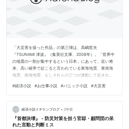
「大災害を扱った作品」の第三弾は、高嶋哲夫
『TSUNAMI 津波』（集英社文庫、2008年）。「世界中
の地震の一割が集中するという日本」にあって、近い将
来、高い確率で起こると言われている東海地震、東南海
地震、南海地震。もしそれらの三つが連動して起きれ
ば、いったいどのような事態・パニックが想定できるの
#
経済小説
#
お仕事小説
#
パニック小説
#
大災害
か？ さらには地震対策の当事者・研究者・一般市民が、
それぞれのレベルにおいて、巨大地震と大津波をどのよ
うに受け止めることになるのか？ 刊行された21世紀初頭
•
における地震研究の状況、地震予知の最前線、想定でき
経済小説イチケンブログ
2年前
る地震・津波の恐ろしさが臨場感あふれるタッチで描か
『首都決壊』 - 防災対策を担う官邸・顧問団の呆
れています。 [おもしろさ] 「波高20メー…
れた言動と判断ミス