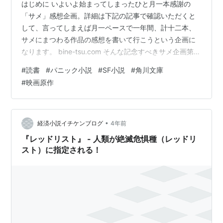
はじめに いよいよ始まってしまったひと月一本感謝の
「サメ」感想企画。詳細は下記の記事で確認いただくと
して、言ってしまえば月一ペースで一年間、計十二本、
サメにまつわる作品の感想を書いて行こうという企画に
なります。 bine-tsu.com そんな記念すべきサメ企画第一
回に取り上げるのは、現代へと蘇った古代鮫メガロドン
#
読書
#
パニック小説
#
SF小説
#
角川文庫
がこれでもかと暴れ回る海洋パニック小説『メガロド
#
映画原作
ン』です。メガロドンといえば新生代*1に実在した十メ
ートルを優に超える古代鮫でありまして、その鋭く大き
な歯の化石は日本において長らく天狗の爪だと考えられ
ていたのだとか。 映画好きの方であれば、ジェイソン・
•
経済小説イチケンブログ
4年前
ステイサム主演のサメ映画、『ME…
『レッドリスト』 - 人類が絶滅危惧種（レッドリ
スト）に指定される！