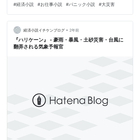
主体性がありません。政策ブレーンの顧問団の的外れな
#
経済小説
#
お仕事小説
#
パニック小説
#
大災害
指令に盲従し、判断ミスを重ねていきます。内閣府防災
政策企画官の文月祐美は、そうした官邸・顧問団のやり
方に抗して、被害の最小化をめざそうとするのです
•
が……。大災害による被害がどのようにして広がっていく
経済小説イチケンブログ
2年前
のか、その過程で、人々の言動が、どのように変わって
『ハリケーン』 - 豪雨・暴風・土砂災害・台風に
いくのか、よくわかる作品です。防災専門官という…
翻弄される気象予報官