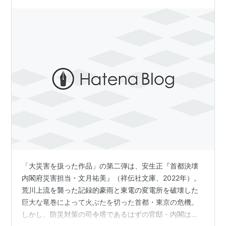
「大災害を扱った作品」の第二弾は、安生正『首都決壊
内閣府災害担当・文月祐美』（祥伝社文庫、2022年）。
荒川上流を襲った記録的豪雨と東電の変電所を破壊した
巨大な竜巻によって火ぶたを切った首都・東京の危機。
しかし、防災対策の司令塔であるはずの官邸・内閣は、