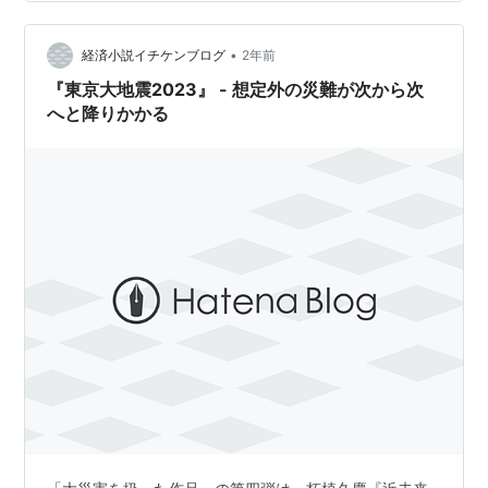
のプロセスをリアルに描いた作品です。主人公は、カメ
ラマンの山本達也とフリーライターの天堂ゆかり。4ケ月
•
先に結婚式を控えるカップルです。 [おもしろさ] 静かに
経済小説イチケンブログ
2年前
始まり、激しく、かつ恐ろしく終わる 本書の特色は、動
『東京大地震2023』 - 想定外の災難が次から次
物たちの異常行動や「低周波地震数の…
へと降りかかる