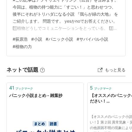
今回は、植物の持つ能力に「すごい！」と思わせつつ、
後半にそれがトリハダになる小説 『我らが緑の大地』 を
ご紹介します。 問題です。 yesかnoでお答えください。
1️⃣植物どうしでコミュニケ―ションをとっている。 2️⃣自
ら山火事をおこす木がある。 3️⃣植物は、動物を操る。 答
#
荻原浩
#
小説
#
パニック小説
#
サバイバル小説
えは、あとで🤭 🌰もくじ🌰 🪄 あらすじ｜薔薇とお話す
#
植物の力
る会社が舞台 🌳 冒頭の問題の答えあわせ｜植物のすごい
能力 🌾 荒唐無稽なパニック小説？いいえリアルに起こり
うること 🔗 関連リンク 我らが緑の大地 [ 荻原 浩 ]価格:
ネットで話題
もっと見る
2200 円楽天で詳細を見る 🪄 あ…
41
5
ブックマーク
ブックマーク
パニック小説まとめ - 雑葉抄
【オススメのパニック
ださい！…
【オススメのパニック小
い！】第２回 異常気象・
の他原因不明の現象によ