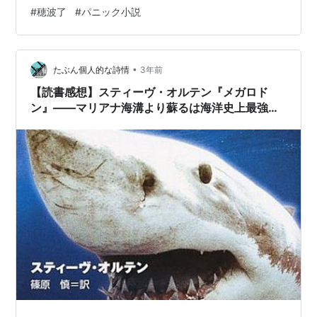
遺体を確保して、地球への帰還を試みます。 しかし、途
#
穂波了
#
パニック小説
中でエヴァも同じ症状が出てしまい死亡。たった一人生
き残った晃は着陸を許可された日本を目指すのです
が……。未知のウイルスによって次々と乗組員が急死した
•
とあって、日本政府が下した決断はミサイルによる撃
たぶん個人的な詩情
3年前
墜。 しかし、完全に撃破することができず、機体の大部
【読書感想】スティーヴ・オルテン『メガロド
分が残ったまま、船橋市内のマンション…
ン』――マリアナ海溝より蘇るは海洋史上最強の
頂点捕食者。サメ小説界の『ジョーズ』（と言え
るほどには面白い）。【サメ企画①】