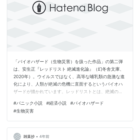
「バイオハザード（生物災害）を扱った作品」の第二弾
は、安生正『レッドリスト 絶滅進化論』（幻冬舎文庫、
2020年）。ウイルスではなく、高等な哺乳類の急激な進
化により、人類が絶滅の危機に直面するというバイオハ
ザードが描かれています。レッドリストとは、絶滅のお
それがある野生生物の種のリストのことです。そのなか
#
パニック小説
#
経済小説
#
バイオハザード
に人類も加えられるかもしれません。とても恐ろしい話
#
生物災害
ですね。 [おもしろさ] ネズミやコウモリがヒトを食うよ
うになるのは？ 「ネズミが肉食に進化し、ヒトを襲
う」。「コウモリが人間を食う」。では、なぜそうした
現象が起こるようになるのでしょうか？ ヒトを襲うこと
•
雑葉抄
4年前