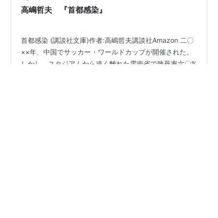
で餌を得ようとしたためです。背景に、生…
高嶋哲夫 『首都感染』
首都感染 (講談社文庫)作者:高嶋哲夫講談社Amazon 二〇
××年、中国でサッカー・ワールドカップが開催された。
しかし、スタジアムから遠く離れた雲南省で致死率六〇%
の強毒性インフルエンザが出現! 中国当局の封じ込めも破
綻し、恐怖のウイルスがついに日本へと向かった。検疫
が破られ都内にも患者が発生。生き残りを賭け、空前絶
#
高嶋哲夫
#
パニック小説
#
パンデミック
後の“東京封鎖”作戦が始まった。 中国の奥地で新型のウ
イルスが発生。それは全身が鬱血し、血まみれとなって
死に至る、致死率60%の恐ろしい強毒性インフルエン
•
ザ。 しかもその時中国ではサッカー・ワールドカップが
雑葉抄
5年前
開催されていて、世界中から観光客が押し寄せていまし
大原省吾 『首都圏パンデミック』
た。 中国の首脳は新型ウ…