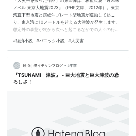
「大災害を扱った作品」の第四弾は、柘植久慶『近未来
ノベル 東京大地震2023』（PHP文庫、2012年）。東京
湾直下型地震と房総沖プレート型地震が連動して起こ
り、東京湾に10メートルを超える大津波が発生します。
想定外の事態が次から次へと起こるなかでの人々の行動
とは？ 主人公は設定されておらず、さまざまな状況下に
#
経済小説
#
パニック小説
#
大災害
おける多くの人たちの悪戦苦闘が描かれています。 [おも
しろさ] 人々の狼狽と恐怖 本書の特色は、東京を中心と
した「多くの地域で非常に多くの人たち」を登場させ、
•
彼らが直面する大地震・大津波の恐ろしさ、被害が拡大
経済小説イチケンブログ
2年前
していくなかでの人たちの恐怖心・行動を浮き彫りにし
『TSUNAMI 津波』 - 巨大地震と巨大津波の恐
ている点にあります。安楽純・首…
ろしさ！