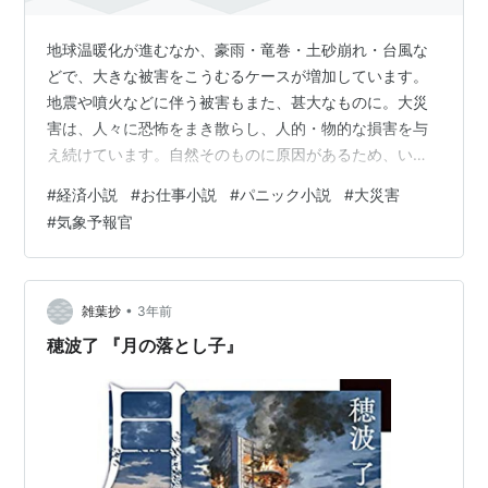
地球温暖化が進むなか、豪雨・竜巻・土砂崩れ・台風な
どで、大きな被害をこうむるケースが増加しています。
地震や噴火などに伴う被害もまた、甚大なものに。大災
害は、人々に恐怖をまき散らし、人的・物的な損害を与
え続けています。自然そのものに原因があるため、いく
ら人智を集め、予防策を講じようとしても、自ずと限界
#
経済小説
#
お仕事小説
#
パニック小説
#
大災害
はあります。それでも、知識と情報を駆使し、事前に対
#
気象予報官
策を立てておくことが、被害を少なくすることにつなが
ります。また、事が起こってからでも、どのように対応
するかによって、被害の度合いも大きく変わります……。
今回は、自然によって引き起こされる大災害に関する知
•
雑葉抄
3年前
識と情報を得るとともに、立ち向かい方を知るため、…
穂波了 『月の落とし子』