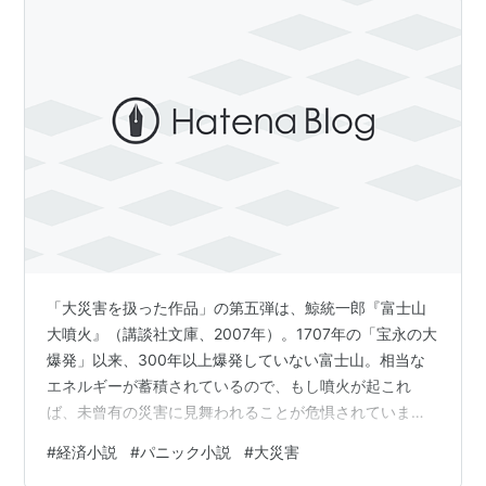
「大災害を扱った作品」の第五弾は、鯨統一郎『富士山
大噴火』（講談社文庫、2007年）。1707年の「宝永の大
爆発」以来、300年以上爆発していない富士山。相当な
エネルギーが蓄積されているので、もし噴火が起これ
ば、未曾有の災害に見舞われることが危惧されていま
す。本書は、大噴火の前兆かもしれない小さな現象から
#
経済小説
#
パニック小説
#
大災害
始まり、やがて大爆発が起こり、悲惨な結末に至るまで