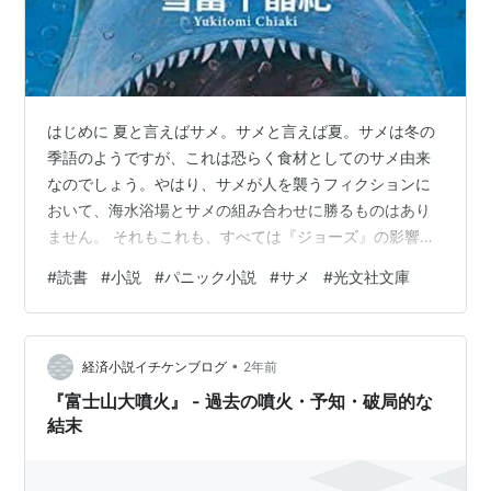
はじめに 夏と言えばサメ。サメと言えば夏。サメは冬の
季語のようですが、これは恐らく食材としてのサメ由来
なのでしょう。やはり、サメが人を襲うフィクションに
おいて、海水浴場とサメの組み合わせに勝るものはあり
ません。 それもこれも、すべては『ジョーズ』の影響ゆ
え。サメの危険性を説く主人公と、利益を求めて強行す
#
読書
#
小説
#
パニック小説
#
サメ
#
光文社文庫
る行政の対立。サメの脅威。逃げ惑う人々。サメとの対
峙。 すべてのサメ映画は『ジョーズ』に通ず、と言える
ほど、この映画の影響は図り知れません。それは映画で
•
なくても同じこと。今回はそんな『ジョーズ』にインス
経済小説イチケンブログ
2年前
パイアされた小説、『ブルシャーク』の感想をもって、
『富士山大噴火』 - 過去の噴火・予知・破局的な
サメ企画にしていきたいと思います。 bine…
結末