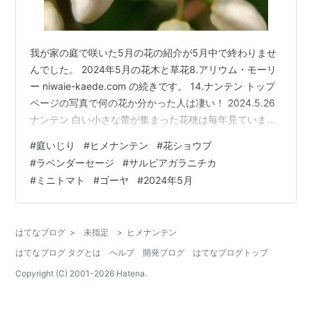
我が家の庭で咲いた5月の花の紹介が5月中で終わりませ
んでした。 2024年5月の花木と草花8.アリウム・モーリ
ー niwaie-kaede.com の続きです。 14.ナンテン トップ
ページの写真で何の花か分かった人は凄い！ 2024.5.26
ナンテン 白い小さな蕾が集まった花穂は毎年見ていまし
たが、その小さな蕾が開花すると3枚の花弁が開いた姿は
#
庭いじり
#
ヒメナンテン
#
花ショウブ
よく見ていませんでした。 実はこのナンテンもお義父さ
#
ラベンダーセージ
#
サルビアガラニチカ
んから頂いたもので、鉢栽培（盆栽）で育てていたので
#
ミニトマト
#
ゴーヤ
#
2024年5月
ヒメナンテンではないのかと思っています。 ヒメナンテ
ンは葉が小さく実が少ないという特徴があって、 だか
ら、我が家のナンテンに実を付けたところをまだ見…
はてなブログ
>
未指定
>
ヒメナンテン
はてなブログ タグとは
ヘルプ
開発ブログ
はてなブログトップ
Copyright (C) 2001-
2026
Hatena.