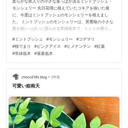
柔らかな斑入りの小さな葉っぱが茂るミントブッシュ・
モンシェリー 先日花壇に植えていたコキアを抜いた後
に、今度はミントブッシュのモンシェリーを植えまし
た。 ミントブッシュのモンシェリーは、黄覆輪の小さな
葉を枝いっぱいに茂らせる常緑低木で、ミントの香りが
するそうです。 まだ小さい苗ですが班入りの明るい色の
#
ミントブッシュ
#
モンシェリー
#
コデマリ
葉っぱがよく茂っていて綺麗です😊 ミントの香り？はよ
#
桜でまり
#
ピンクアイス
#
ヒメナンテン
#
紅葉
く分かりませんでした💦大きく生長して来たら分かるの
#
常緑低木
#
落葉低木
かな^_^; 緑が少なくなる季節に青々と茂ってくれる ミン
トブッシュのモンシェリーは貴重な存在ですね
♪(๑ᴖ◡ᴖ๑)♪ 春にはピンク紫色の花が咲くのが待ち遠しい
なぁ☺️ ↘️ コデマリの桜でまり（…
•
choco218’s blog
2年前
可愛い姫南天