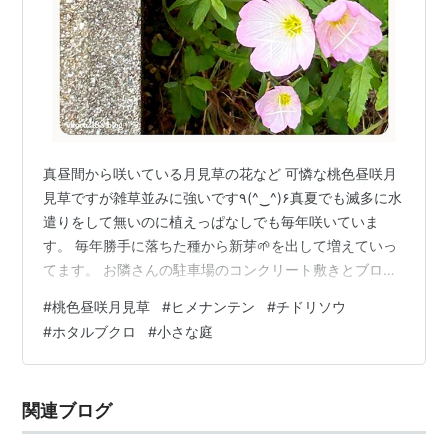
真昼間から咲いている月見草の花など 可憐な桃色昼咲月
見草ですが雑草並みに強いです٩(^‿^)۶真夏でも滅多に水
遣りをして無いのに植えっぱなしでも毎年咲いていま
す。 毎年勝手に落ちた種から新芽🌱を出して増えていっ
てます。 お隣さんの駐車場のコンクリート敷きとブロッ
クの間の隙間からも芽🌱を出しとうとう花までつけてし
#
桃色昼咲月見草
#
ヒメナンテン
#
チドリソウ
まいました‼️引っこ抜かせて貰おうと思ったのですがお隣
#
ホタルブクロ
#
小さな庭
さんはそのままでいいと許してくださったのでそのまま
にm(__)m他所まで行ってしまうとヒヤッとしますね😅 ホ
タルブクロも咲きました。ホタルブクロが増えすぎて侵
関連ブログ
食されてしまい去年大分根っ子ごと減らしたので今年は
少しだけ咲きました。俯いた…