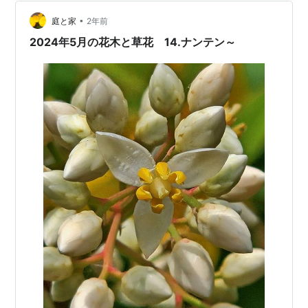
されていたのを見つけて、ようやく手に入れることがで
きました╰(*´︶`*)╯♡ ↗️ 樹木というより草の新芽っぽい
•
庭と家
2年前
くらい、 新芽🌱がとっても小…
2024年5月の花木と草花 14.ナンテン～