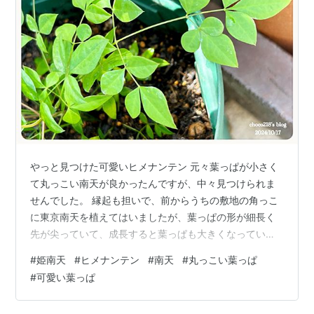
やっと見つけた可愛いヒメナンテン 元々葉っぱが小さく
て丸っこい南天が良かったんですが、中々見つけられま
せんでした。 縁起も担いで、前からうちの敷地の角っこ
に東京南天を植えてはいましたが、葉っぱの形が細長く
先が尖っていて、成長すると葉っぱも大きくなっていま
した。 頑健でよく茂り春には新緑、秋から冬には紅葉、
#
姫南天
#
ヒメナンテン
#
南天
#
丸っこい葉っぱ
赤い実も付けて年中楽しめますが、昔見た葉っぱが小さ
#
可愛い葉っぱ
くて丸っこい可愛い南天がやっぱり欲しいなぁと探し続
けていました。 先日メルカリでヒメナンテンの苗を出品