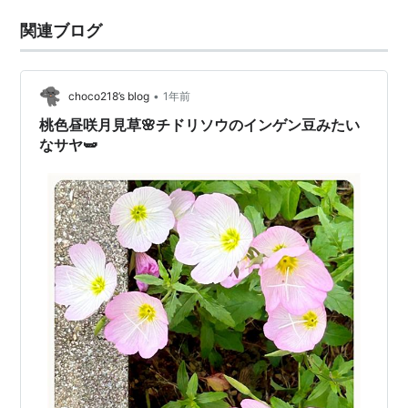
関連ブログ
•
choco218’s blog
1年前
桃色昼咲月見草🌸チドリソウのインゲン豆みたい
なサヤ🫛