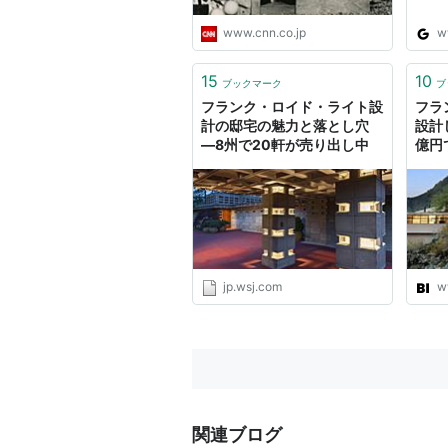
ード・ジョセフ・ノイトラ、、そし
www.cnn.co.jp
w
ンを行ったウォルター・バーリー・
1910年にドイツ語で出版された
15
10
ブックマーク
ブ
は、建築家ミース・ファン・デル・
フランク・ロイド・ライト設
フラ
計の邸宅の魅力と落とし穴
設計
―8州で20軒が売り出し中
億円
主な作品に
Busi
1910年 ロビー邸
1913年 ミッドウェーガーデン
1921年 バーンズドール邸
1939年 カウフマン邸（落水荘）
jp.wsj.com
w
1939年 ジョンソンワックス本社
1959年 ソロモングッゲンハイム
日本で見ることのできるライトの建
関連ブログ