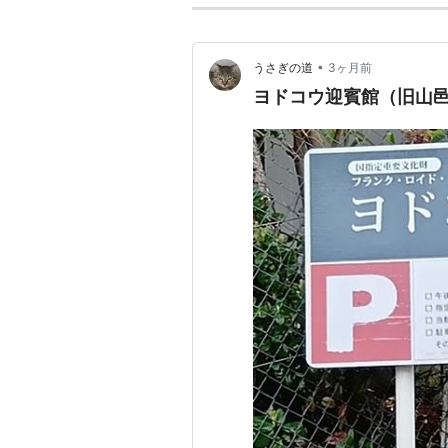
帝国ホテル中央玄関（博物館明
自由学園明日館…東京都豊島区
山邑邸（ヨドコウ迎賓館）…兵
•
うさぎの道
3ヶ月前
ヨドコウ迎賓館（旧山
テクトニック・
作者:
ケネス・フラ
出版社/メーカー:
発売日:
2002/01
メディア:
単行本
クリック
: 80回
この商品を含むブロ
[rakuten:book:11029319:detail]