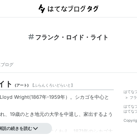
フランク・ロイド・ライト
連ブログ
イト
(
アート
)
【
ふらんくろいどらいと
】
はてな
oyd Wright(1867年-1959年）。シカゴを中心と
>
フラ
はてな
はてな
れ、19歳のとき地元の大学を中退し、家出するよう
Copyrig
解説の続きを読む
とそれに伴う経済発展にくわえ、1871年のシカゴ大