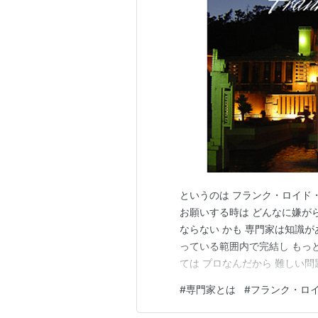
というのは フランク・ロイド・
お願いする時は どんなに嫌が
ならない かも 専門家は知識が
っている範囲内で完結し もっ
ては プロなんだから 難しい問
のじゃないかって 期待しちゃ
#
専門家とは
#
フランク・ロ
ていた フランク・ロイド・ライ
おきたかった