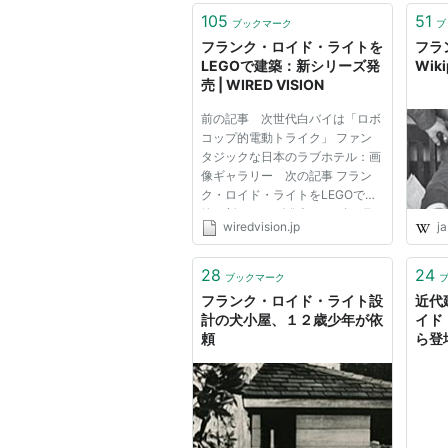
中期にはライトの大きなクライアン
105
51
ブックマーク
ブ
ゾナに避寒地を求めるに従い、ウィ
フランク・ロイド・ライトを
フラ
リゾナ州スコッツデールにタリアセ
LEGOで建築：新シリーズ発
Wiki
売 | WIRED VISION
活動をはじめる。
さらに時代がくだって大恐慌後、ニ
前の記事 次世代白バイは「ロボ
コップ的電動トライク」 ファン
木造や煉瓦造の住宅にライトは回帰
タジックな日本のラブホテル：画
ティ」と呼ばれる理想郷の考えとセ
像ギャラリー 次の記事 フラン
ク・ロイド・ライトをLEGOで建
ミドルクラスのための住宅を主とし
築：新シリーズ発売 2009年5月
wiredvision.jp
ja
エーカーの土地を与えられる」とす
22日 Charlie Sorrel デンマークの
LEGO社は、数年前に破産寸前状
主義だけでなく、ピョートル・クロ
態に陥ったが、その後、苦境から
28
24
ブックマーク
後期の作品には、ペンシルベニア州
抜け出す方法を、まるでブロック
フランク・ロイド・ライト設
近代
を...
のソロモングッゲンハイム美術館な
計の犬小屋、１２歳少年が依
イド
頼
ら登
らは代表作の一角をなしている。
生涯で400以上の建物を竣工させ
ーモンドの他、ロサンゼルス・モダ
ンドラーや、東京モダニストの先駆