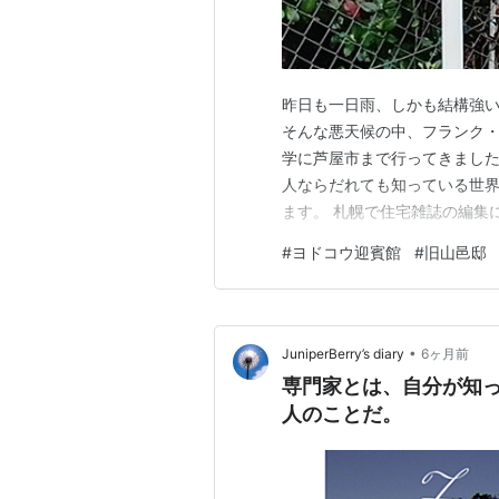
昨日も一日雨、しかも結構強
そんな悪天候の中、フランク
学に芦屋市まで行ってきました
人ならだれても知っている世
ます。 札幌で住宅雑誌の編集
ドコウ迎賓館。 ガイド付きツ
#
ヨドコウ迎賓館
#
旧山邑邸
り、めでたく参加してきました
で仕事をしていた時にもライト
•
JuniperBerry’s diary
6ヶ月前
専門家とは、自分が知
人のことだ。