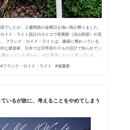
い雨でしたが、２週間前の金曜日も強い雨が降りました。
・ロイド・ライト設計のヨドコウ迎賓館（旧山邑邸）の見
。 フランク・ロイド・ライトは、建築に携わっている
界的な建築家。日本では旧帝国ホテルの設計で知られてい
に携わっていた頃から、ぜひ見学したいと思っていたヨ
アーがあることを知り、申し込んだところ抽選にも当た
#
フランク・ロイド・ライト
#
遠藤新
。 ライトの作品はその魅力の虜になる人が多く、札幌
マニア（というか、ライト…
っているが故に、考えることをやめてしまう