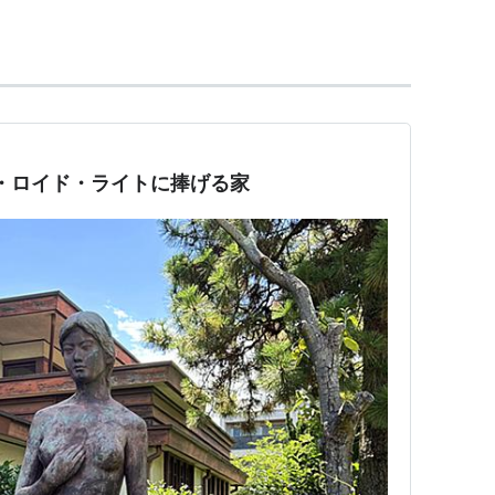
時代を迎えつつあった。そのシカゴを代表する建築
サリバンの弟子となり、初期の住宅はサリバンの紹
ルト文化を背景に持っていたことが、二人に親近感
ンビア博覧会）では鳳凰殿のような形をした日本館に
じめとしたライトの初期作品では日本建築の影響が
・ロイド・ライトに捧げる家
ーサーは岡倉覚三、設計は久留正道、施工は大倉組
び日本を訪れ、日本にも作品を残すとともに日本建
ターでもあった。ライトに浮世絵の手ほどきを施し
たアントニン・レーモンドはライトの助手として初
ーのマッシュルーム・コラムは奈良・法隆寺の五重
世絵からは独特の抽象化の手法を学んだとされる。
宅は地面に接した基壇部、それに屋根が強調され、
膜的に扱い、さらに中心部に暖炉を置くことが顕著
らの影響だけでなく、ゴットフリート・ゼンパーの
う。もともとプレーリーハウスはジョージ・ワシン