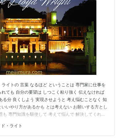
ライトの 言葉 なるほど ということは 専門家に仕事を
られても 自分の要望は しつこく粘り強く 伝えなければ
ある分 良くしよう 実現させようと 考え悩むことなく 知
といいやり方があるかも とは考えない お願いする方とし
題も 専門知識を駆使して 考えて悩んで 解決してくれる
うけど それは甘いってことかな 専門家の弱さを 見破っ
イド・ライト
ト さすが 近代建築の巨匠 この一文 もっと早く 知って