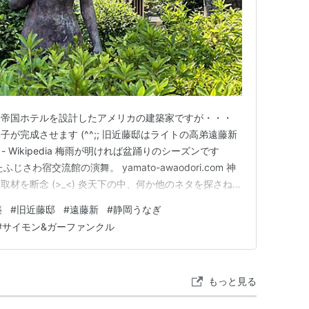
ゴ近郊で普及させたバルーンフレーム構法を基本とし
代表作のように語られる1910年（竣工年）のロビー
スチールが用いられている。この時期以降、ライト
特の中空コンクリートブロックを多用した中期の住
をモチーフとするなどマヤ文明への傾倒が顕在化し
旧帝国ホテルを設計したアメリカの建築家ですが・・・
のマヤ文明への傾倒は、リチャード・モリス・ハン
が完成させます (^^;; 旧近藤邸はライトの高弟遠藤新
ワイトをはじめとした当時の米国建築の主流をなし
藤新 - Wikipedia 梅雨が明ければ盆踊りのシーズンです
ーロッパの影響下にあったのに対し、アメリカ独自
さわ宿交流館の演舞。 yamato-awaodori.com 神
フレッド・タフーリは説明する（この点でまさにラ
材を断念 (>_<) 炎天下の中、何か他のネタを探さねば
いた）。コンクリート造初期の作品であるロサンゼ
のは藤沢駅南口！ www.odakyu-sc.com 宮川本廛で鰻
築
#
旧近藤邸
#
遠藤新
#
静岡うなぎ
 土用の丑の…
リホックハウス（バーンズドール邸）ではまだテキスタ
#
サイモン&ガーファンクル
形態的には既にマヤ遺跡への傾倒が窺われ、同時に
る。
の一つである続くエニス邸は、映画『ブレードラン
もっと見る
はよく知らている。