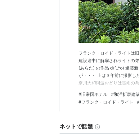
トン・スノーが1830年代にシカ
たが、しばしばプレーリーハウスの
邸ではしかし、実はコンクリートや
はコンクリートを多用していく。
テキスタイルブロックと呼ばれる独
宅では、形態においてはジグラット
フランク・ロイド・ライトは
てくる。初期の日本文化やこの中期
建設途中に解雇されライトの弟子
トやマッキム・ミード・アンド・ホ
(あらた) の作品 d(^_^o) 遠
ていた東部の建築家がボザール=ヨ
が・・・ 上は３年前に撮影したふじ
の建築を模索するためだったとマン
奈川大和阿波おどりは雷雨の為取
イトはルイス・サリバンを継承して
(~_~;) という事で、やって来た
#
旧帝国ホテル
#
和洋折衷建
でも食べてから行くか (￣∇￣)
ルスの1921年（竣工年）のホー
#
フランク・ロイド・ライト
イルブロックは出現していないが、
日本建築への傾倒の残滓もまだ窺え
テキスタイルブロック住宅の代表作
ネットで話題
ナー』のロケ地として使われたこと