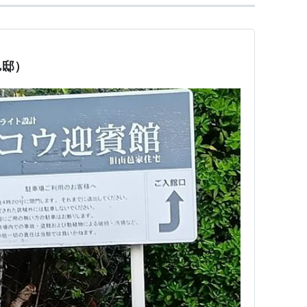
治村）…愛知県犬山市
庫県芦屋市
邑邸）
カルチャー―19-20世紀建築の構法の詩学
ンプトン,松畑強,山本想太郎
TOTO出版
グ (7件) を見る