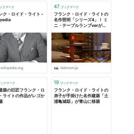
ト層であったシカゴ財界が南カリフォルニアやアリ
47
ックマーク
ブックマーク
スコンシン州のタリアセン・イーストにくわえ、ア
ンク・ロイド・ライト -
フランク・ロイド・ライトの
ン・ウエストを設立、西部においても本格的な設計
pedia
名作照明「シリーズ4」！ ミ
ニ・テーブルランプverが登
場
ューディール時代にはユーソニアン住宅と呼ばれる
してくる。これらの住宅は「ブロードエーカー・シ
ットになったもので、基本的にはローコスト住宅や
ていた。また「そこでは人は生まれながらにして1
.wikipedia.org
tabroom.jp
るブロードエーカー・シティ構想は、アメリカ超越
ポトキンの影響が見受けられるという。
19
ブックマーク
ブックマーク
ドネガルの落水荘（カウフマン邸）やマンハッタン
建築の巨匠フランク・ロ
フランク・ロイド・ライトの
どニューヨーク財界からの仕事も含まれ、またこれ
・ライトの作品がレゴか
弟子が手掛けた名作建築「土
場
浦亀城邸」が青山に移築
、またライトの事務所からは先述したアントニン・レ
ニズムの中心的建築家の一人となったルドルフ・シ
けとなる土浦亀城、短期間の勤務であったがリチャ