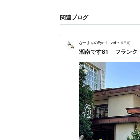
火後の建設ラッシュもあって大建設
家の一人であるルイス・ヘンリー・
関連ブログ
介によるものが多かった。ともにケ
を与えたと説明されることがある。
1893年のシカゴ万博（世界コロ
•
なーまんのEye-Level
4日前
感銘を受け、プレーリーハウスをは
湘南です81 フランク
顕著となる。この日本館のプロデュ
（現・大成建設）であった。たびた
築を研究し、浮世絵の著名なコレク
たのは執行弘道だったと言われ、ま
来日した。ジョンソンワックスタワ
塔の芯柱が霊感源であるとされ、浮
プレーリーハウス以降、ライトの住
また「箱の解体」と称して外壁を被
となっていくが、これは日本建築か
建築論「四要素」からの影響もあろ