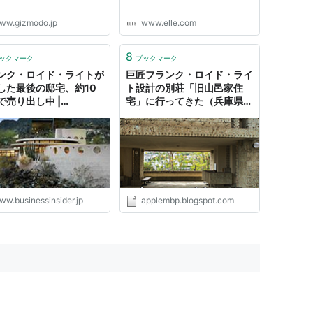
てオーストラリアの首都キャンベラのマスタープラ
ww.gizmodo.jp
www.elle.com
グリフィンといった建築家を、輩出している。
ライト作品集、いわゆるヴァスムートポートフォリオ
8
ックマーク
ブックマーク
ローエに決定的な影響を与えたとされる。
ンク・ロイド・ライトが
巨匠フランク・ロイド・ライ
した最後の邸宅、約10
ト設計の別荘「旧山邑家住
で売り出し中 |
宅」に行ってきた（兵庫県芦
ness Insider Japan
屋市）
ww.businessinsider.jp
applembp.blogspot.com
美術館
築物。