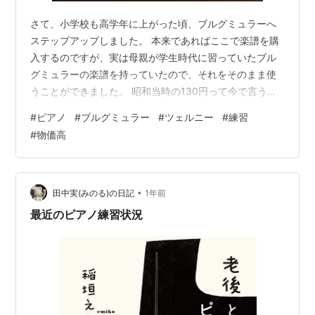
さて、小学校も高学年に上がった頃、ブルグミュラーへ
ステップアップしました。 本来であればここで楽譜を購
入するのですが、実は母親が学生時代に習っていたブル
グミュラーの楽譜を持っていたので、それをそのまま使
うことができました。 昭和当時の130円って今で言うと
200円ぐらいらしいです。それでも安い。 今だと600円
#
ピアノ
#
ブルグミュラー
#
ツェルニー
#
練習
ぐらいなので、値段としてはかなり上がっていますね。
#
物価高
www.ongakunotomo.co.jp shop.zen-on.co.jp （↑出版
社によって微妙に価格が違う。何故だ？） Amazonはこ
っち https://amzn.asia/d/91Babyb https://amzn.a…
•
田中実(みのる)の日記
1年前
最近のピアノ練習状況