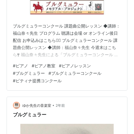
ブルグミュラーコンクール 課題曲公開レッスン ◆講師：
福山奈々先生 プログラム 聴講は会場 or オンライン後日
配信 お申込みはこちら💁‍♀️ ブルグミュラーコンクール 課
題曲公開レッスン ◆講師：福山奈々先生 今週末はこち
ら❣️ 福山奈々先生による「ブルグミュラーコンクール 課
題曲公開レッスン」です🎉2024年9月8日(日) 浦安音楽ホ
#
ピアノ
#
ピアノ教室
#
ピアノレッスン
ール ハーモニーホール ▶︎▶︎詳細▶︎▶︎ピティナ・ピアノセ
#
ブルグミュラー
#
ブルグミュラーコンクール
ミナー│ ブルグミュラーコンクール課題曲公開レッスン
#
ピティナ提携コンクール
◆福山 奈々先生福山先生は、今年もピティナ・ピアノコ
ンペティションの指導者賞を受賞なさっていて、優秀な
生徒さんを多数輩出されています✨ また、ブル…
•
ゆか先生の音楽室
2年前
ブルグミュラー