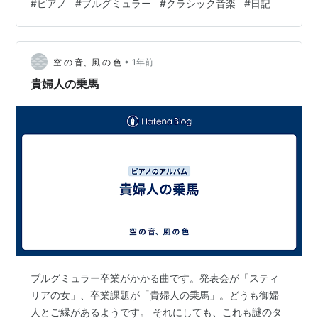
#
ピアノ
#
ブルグミュラー
#
クラシック音楽
#
日記
ュラー 素直なこころ ←今ここ。 youtu.be というわけで
今現在、小学校低学年ぐらいの子が弾く曲に取り組んで
いるのだが これが本当に難しい。 スラー（滑らかにつな
•
げて）で弾く 単音フレーズで音が重ならないように 左手
空 の 音、風 の 色
1年前
と右手の音量バランス 歌うよう…
貴婦人の乗馬
ブルグミュラー卒業がかかる曲です。発表会が「スティ
リアの女」、卒業課題が「貴婦人の乗馬」。どうも御婦
人とご縁があるようです。 それにしても、これも謎のタ