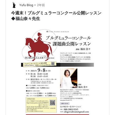
います。本記事では、ブルグミュラー18の練習曲の内容
•
Yufu Blog
2年前
について、紹介したいと思います。 見開…
今週末！ブルグミュラーコンクール公開レッスン
◆福山奈々先生