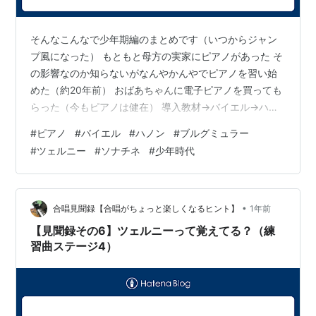
そんなこんなで少年期編のまとめです（いつからジャン
プ風になった） もともと母方の実家にピアノがあった そ
の影響なのか知らないがなんやかんやでピアノを習い始
めた（約20年前） おばあちゃんに電子ピアノを買っても
らった（今もピアノは健在） 導入教材→バイエル→ハノ
ン→ブルグミュラー→ツェルニー→ソナチネとステップア
#
ピアノ
#
バイエル
#
ハノン
#
ブルグミュラー
ップ 中3のはじめの頃に受験に専念すべく辞めた なお、
#
ツェルニー
#
ソナチネ
#
少年時代
発表会というものが年に1回あり、練習曲とは別で発表会
用の曲も並行して練習していました。 その時弾いた曲を
下にリストアップします。どれも聞いたことのある有名
な曲かと思います。一人で懐かしさに浸っております
•
合唱見聞録【合唱がちょっと楽しくなるヒント】
1年前
ね。 小2 Schubert：M…
【見聞録その6】ツェルニーって覚えてる？（練
習曲ステージ4）