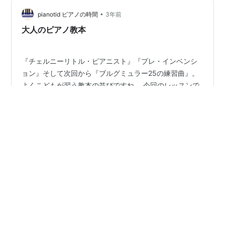
か？と聞かれ、当初はJ-POP曲を弾きたくてピアノを始
めたけれど、今は、J-POPに限らず、洋楽、クラシック
•
pianotid ピアノの時間
3年前
曲もチャレンジしてみたいとお話…
大人のピアノ教本
『チェルニーリトル・ピアニスト』『プレ・インベンシ
ョン』そして次回から『ブルグミュラー25の練習曲』。