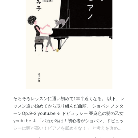
そろそろレッスンに通い初めて1年半近くなる。 以下、レ
ッスン通い始めてから取り組んだ曲順。 ショパン ノクタ
ーンOp.9-2 youtu.be ↓ ドビュッシー 亜麻色の髪の乙女
youtu.be ↓ 「バカか私は！初心者がショパン、ドビュッ
シーは頭が高い！ピアノを舐めるな！」 と考えを改め、
身の丈に合った曲から積み上げる事を誓う。 ↓ ブルグミ