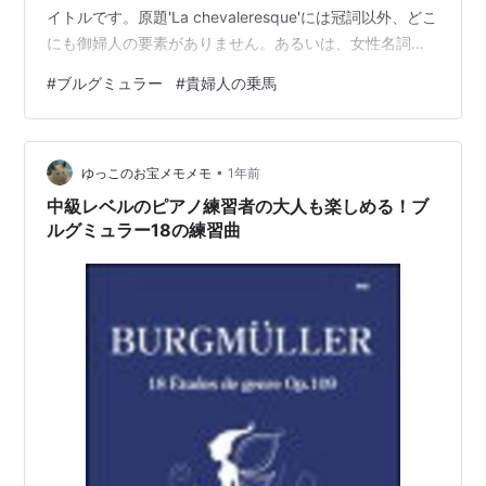
イトルです。原題'La chevaleresque'には冠詞以外、どこ
にも御婦人の要素がありません。あるいは、女性名詞
'chevalerie'（騎士道、騎士道物語）関連なのか。 すでに
#
ブルグミュラー
#
貴婦人の乗馬
蒸気機関車が走りはじめた時代にどうして騎士道？ 時代
遅れという含みなのか、逆に復古精神なのかな。 さて、
詮索より練習、練習！ 冒頭の、馬が闊歩するようなソ・
•
ミ・ソ・ミという６度の連続が外れやすいです。最初か
ゆっこのお宝メモメモ
1年前
ら落馬ですね（笑）。全体を見ると、同じフレーズの繰
中級レベルのピアノ練習者の大人も楽しめる！ブ
り返し…
ルグミュラー18の練習曲