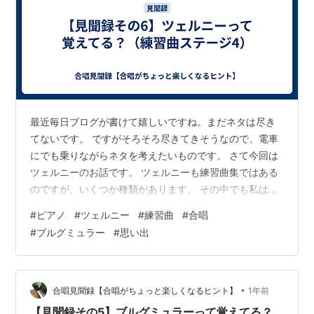
最近毎日ブログが書けて嬉しいですね。まだネタは尽き
てないです。 ですがそろそろ尽きてきそうなので、電車
にでも乗りながらネタを考えたいものです。 さて今回は
ツェルニーのお話です。 ツェルニーも練習曲集ではある
のですが、いくつか種類があります。 その中でも私は初
級の100番練習曲を使っていました。
#
ピアノ
#
ツェルニー
#
練習曲
#
合唱
www.shimamura.co.jp Amazonはこちら（100番練習
#
ブルグミュラー
#
思い出
曲） https://amzn.asia/d/5NQxBcf 30番があるのは知っ
ていましたが、どうやら40番や50番もあるようで、しか
も曲数と難易度が一致していないという…ややこしいで
すね。 とにかくこの練習曲を使って、大体40…
•
合唱見聞録【合唱がちょっと楽しくなるヒント】
1年前
【見聞録その5】ブルグミュラーって覚えてる？