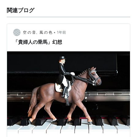
関連ブログ
•
空 の 音、風 の 色
1年前
「貴婦人の乗馬」幻想