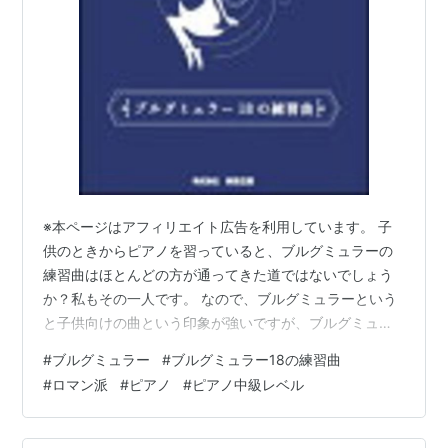
※本ページはアフィリエイト広告を利用しています。 子
供のときからピアノを習っていると、ブルグミュラーの
練習曲はほとんどの方が通ってきた道ではないでしょう
か？私もその一人です。 なので、ブルグミュラーという
と子供向けの曲という印象が強いですが、ブルグミュラ
ーコンクールに出場するに当たって、「ブルグミュラー
#
ブルグミュラー
#
ブルグミュラー18の練習曲
18の練習曲」という存在を知りました。子供の頃に取り
#
ロマン派
#
ピアノ
#
ピアノ中級レベル
組むことが多いブルグミュラーは、「ブルグミュラー25
の練習曲」になりますが、「ブルグミュラー18の練習
曲」は25の練習曲よりステップアップした内容になって