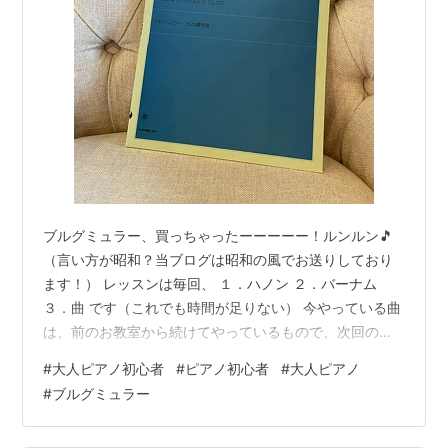
ブルグミュラー、買っちゃったーーーーー！ルンルン🎵
（言い方が昭和？当ブログは昭和の風でお送りしており
ます！） レッスンは毎回、 １．ハノン ２．バーナム
３．曲 です（これでも時間が足りない） 今やっている曲
は、前のお教室から続けてやっているもので、次回の曲
から、新しいお教室で新たに取り組み始める曲になりま
#
大人ピアノ初心者
#
ピアノ初心者
#
大人ピアノ
す。 それをどのように選び進めていくか決まっていなか
#
ブルグミュラー
ったので、ちょっと気が早いですが、今後の進め方につ
いて相談しました。 今後どのような曲を弾きたいです