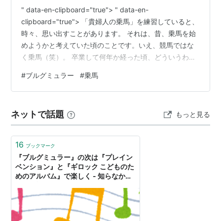
" data-en-clipboard="true"> " data-en-
clipboard="true"> 「貴婦人の乗馬」を練習していると、
時々、思い出すことがあります。 それは、昔、乗馬を始
めようかと考えていた頃のことです。いえ、競馬ではな
く乗馬（笑）。 卒業して何年か経った頃、どういうわけ
か、西洋音楽の神髄は乗馬のリズムであると妄想し、乗
#
ブルグミュラー
#
乗馬
馬学校に通うことを考えました。ちょうどいい具合に近
い場所に馬場があったのでした。 しかし、当時は80㎏以
上の体重があり、それは馬にも人間にもよくないことだ
ネットで話題
もっと見る
と考え、まず、減量することにしました。 ところが、そ
う簡単には痩せられず、そのうち、馬は馬でも鉄…
16
ブックマーク
『ブルグミュラー』の次は『プレイン
ベンション』と『ギロック こどものた
めのアルバム』で楽しく - 知らなかっ
た！日記