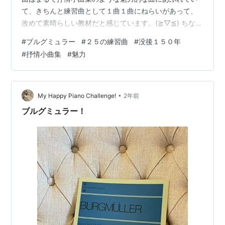
て、きちんと練習曲として１曲１曲にねらいがあって、
改めて素晴らしい教材だと感じています。(≧▽≦) ちなみ
に２５の練習曲の１ランク上には１８の練習曲も存在し
#
ブルグミュラー
#
２５の練習曲
#
没後１５０年
まして、これまた素敵な曲が待っています。(´▽｀)
#
抒情小曲集
#
魅力
2024年はブルグミュラー没後150年のメモリアル・イヤ
ーとのこと、どんどん弾いてレパートリーにしていきま
しょう！（*^_^*）
•
My Happy Piano Challenge!
2年前
ブルグミュラー！