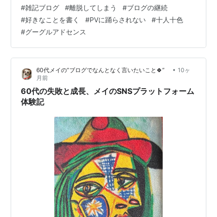
ないでしょうか… 多少は稼げると思っていた 反応が無さ
#
雑記ブログ
#
離脱してしまう
#
ブログの継続
過ぎる 何を書いてよいかわからない この3つは無関係の
#
好きなことを書く
#
PVに踊らされない
#
十人十色
ようでいて、ほぼ一線に並んでいる「離脱の理由」なん
#
グーグルアドセンス
だと思うんです。 1．多少は稼げると思っていた まずは
「毎日数十円ぐらいはグーグルアドセンスでも稼げるの
では？」と思っておられる方が多いと思います。 でもそ
•
60代メイの”ブログでなんとなく言いたいこと🍀”
10ヶ
れはPVがある程度あるブロ…
月前
60代の失敗と成長、メイのSNSプラットフォーム
体験記