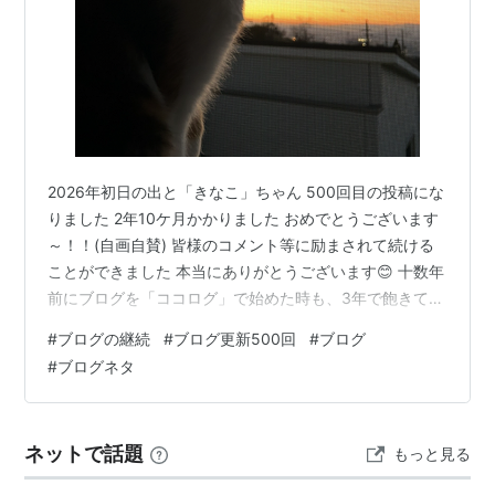
2026年初日の出と「きなこ」ちゃん 500回目の投稿にな
りました 2年10ケ月かかりました おめでとうございます
～！！(自画自賛) 皆様のコメント等に励まされて続ける
ことができました 本当にありがとうございます😊 十数年
前にブログを「ココログ」で始めた時も、3年で飽きてし
まって止めたことがあります。 あの時は現役会社員で単
#
ブログの継続
#
ブログ更新500回
#
ブログ
身赴任しながらでしたので、別の意味で投稿するテーマ
#
ブログネタ
は多かったはずです。 ランキング参加中はてなブログ
【シニア部門】 ランキング参加中ライフスタイル ランキ
ング参加中ねこ好きブログ ランキング参加中雑談・日記
ネットで話題
もっと見る
を書きたい人のグループ 熱しやすく冷めやすい性格なの
ですが、今は当時…