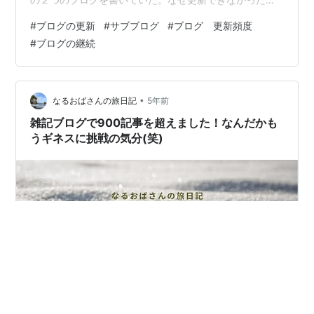
か？書くことがなかった訳ではない。ボヤくことなら片
#
ブログの更新
#
サブブログ
#
ブログ 更新頻度
手で足りないどころか、両手両足使っても足りないくら
#
ブログの継続
いで、書きたいと思っているネタには事欠かない。書け
なかった訳でもない。 「誰が読んでいるのか、どれだけ
の人が読んでいるのかわからない」そんなブログなら、
小難しく考えて書くほどのものではなく、思うようにボ
•
なるおばさんの旅日記
5年前
ヤけばいいだけだ。忙しかったということもない。…
雑記ブログで900記事を超えました！なんだかも
うギネスに挑戦の気分(笑)