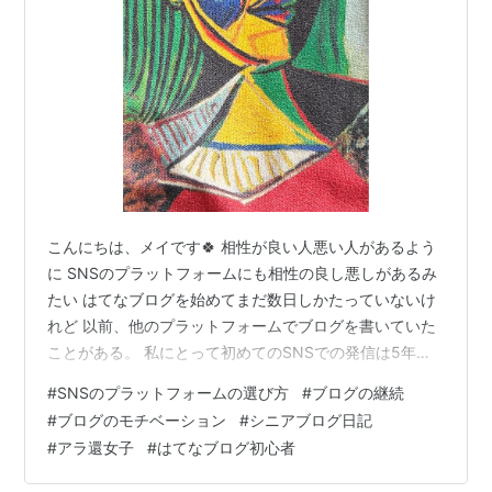
こんにちは、メイです🍀 相性が良い人悪い人があるよう
に SNSのプラットフォームにも相性の良し悪しがあるみ
たい はてなブログを始めてまだ数日しかたっていないけ
れど 以前、他のプラットフォームでブログを書いていた
ことがある。 私にとって初めてのSNSでの発信は5年く
らい前のこと ちょうどその頃はコロナ禍で外出もままな
#
SNSのプラットフォームの選び方
#
ブログの継続
らなくて 家にこもることが増えた時期と重なって 私は何
#
ブログのモチベーション
#
シニアブログ日記
か家できることを探していて 以前から興味があった『ブ
#
アラ還女子
#
はてなブログ初心者
ログを書いてみようかな』と思い立ったのだ。 コロナで
人との交流が制限されて それでも誰かと繋がりたく