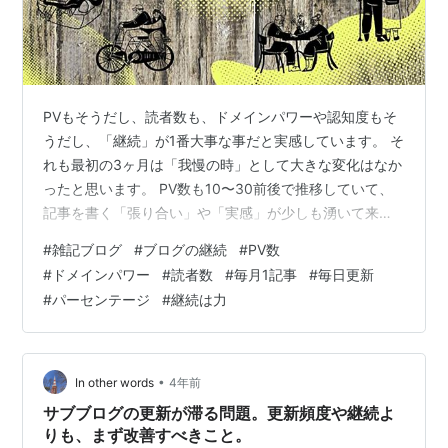
PVもそうだし、読者数も、ドメインパワーや認知度もそ
うだし、「継続」が1番大事な事だと実感しています。 そ
れも最初の3ヶ月は「我慢の時」として大きな変化はなか
ったと思います。 PV数も10〜30前後で推移していて、
記事を書く「張り合い」や「実感」が少しも湧いて来な
い時期でもあります。 「一生懸命書いたところで誰も読
#
雑記ブログ
#
ブログの継続
#
PV数
んでくれていない‥」とすら感じる寂しい時代でもありま
#
ドメインパワー
#
読者数
#
毎月1記事
#
毎日更新
す。 それを超えていくと一年目にはPVも100位が見えて
#
パーセンテージ
#
継続は力
きたりします。 これは毎日更新を続けていた私の感想な
ので、月2回位の更新ではそこまではいかないでしょう。
そして一年毎に100PVぐらい伸びがあって現在4年目に入
ってようやく、…
•
In other words
4年前
サブブログの更新が滞る問題。更新頻度や継続よ
りも、まず改善すべきこと。