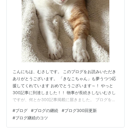
こんにちは、むさしです。 このブログをお読みいただき
ありがとうございます。 「きなこちゃん」も夢うつつ応
援してくれています おめでとうございます～！ やっと
300記事に到達しました！！ 物事が長続きしないむさし
ですが、何とか300記事掲載に届きました。 ブログを
2023年3月末にほぼ8年ぶりに再開して以来、100記事ま
#
ブログ
#
ブログの継続
#
ブログ300回更新
で7ケ月、100記事→300記事まで1年2ケ月かかっていま
#
ブログ継続のコツ
す。 毎月14～15記事投稿平均ですね。
musashikomuriku.hatenablog.com