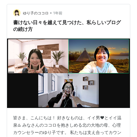
て・・・ それに外に出れないために 家で過ごす時間がた
っぷりあったのも幸いした…
•
ゆり子のココロ
1年前
書けない日々を越えて見つけた、私らしいブログ
の続け方
皆さま、こんにちは！ 好きなものは、イイ男❤️とイイ温
泉♨️ みなさんのココロを抱きしめる北の大地の母、心理
カウンセラーのゆり子です。 私たちは支え合ってカウン