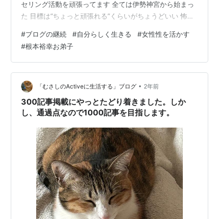
セリング活動を頑張ってます 全ては伊勢神宮から始まっ
た 目標は“ちょっと頑張れる”くらいがちょうどいい 怖く
ても「発信」していい 女性性を活かして、ブログに“遊び
#
ブログの継続
#
自分らしく生きる
#
女性性を活かす
心”を 「自分らしさ」は、真似じゃなく“内側”から生まれ
#
根本裕幸お弟子
る ６月のご案内 しゅうこカウンセラーと中辻はるかカウ
ンセラーは私のお弟子同期です。 この日は、心理の話を
したり、ブログの話をしたりしました。 最近、なぜかわ
からないけれど、ブログを書き続けることができるよう
•
「むさしのActiveに生活する」ブログ
2年前
になってきまし…
300記事掲載にやっとたどり着きました。しか
し、通過点なので1000記事を目指します。