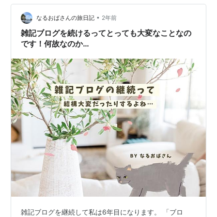
musashikomuriku.hatenablog.com 以前の記事に書いた
のは 精神科医 樺沢紫苑先生の「アウト…
•
なるおばさんの旅日記
2年前
雑記ブログを続けるってとっても大変なことなの
です！何故なのか…
雑記ブログを継続して私は6年目になります。 「ブロ