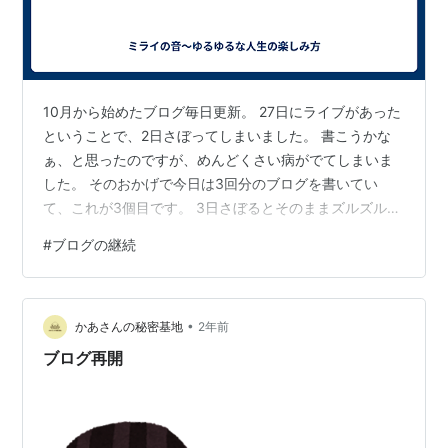
10月から始めたブログ毎日更新。 27日にライブがあった
ということで、2日さぼってしまいました。 書こうかな
ぁ、と思ったのですが、めんどくさい病がでてしまいま
した。 そのおかげで今日は3回分のブログを書いてい
て、これが3個目です。 3日さぼるとそのままズルズルと
書かなくなってしまうと思い、今日書いたのです。 ま
#
ブログの継続
ぁ、別に強制ではないし、書かなくてもいいっちゃいい
のですが、生活していくなかで、何かしら習慣にするも
のがあったほうが、リズムがついてハリが出る気がしま
•
す。 また、ブログネタを探すことで頭の体操にもなると
かあさんの秘密基地
2年前
思い、続けていこうと思っているので、ちょっと頑張っ
ブログ再開
てみようと思っています。