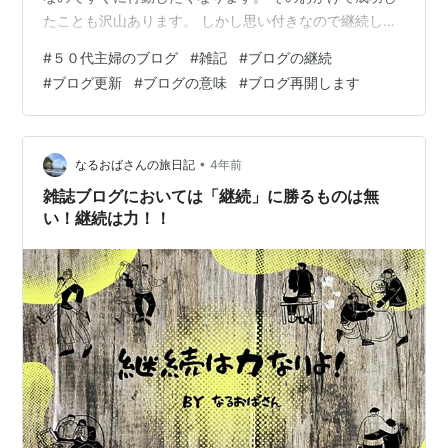
たことも沢山あります。 しかし思い付きなので継続しな
いことも多々あります。 思ったようにいかないと、ポイ
#
５０代主婦のブログ
#
雑記
#
ブログの継続
ッってしたくなります。 ポイッってしたものは、記憶か
#
ブログ更新
#
ブログの意味
#
ブログ再開します
らもポイッってしたくなります。 大体押し入れにスペー
スを見つけて押しこみます。 そして時を超え、存在を忘
れたころ押し入れの奥から現れます。 そして、記憶とと
もに罪悪感に襲われます。 そして、その罪悪感とストレ
•
なるおばさんの旅日記
4年前
スから逃れるため、速攻さよなら…
雑誌ブログにおいては「継続」に勝るものは無
い！継続は力！！