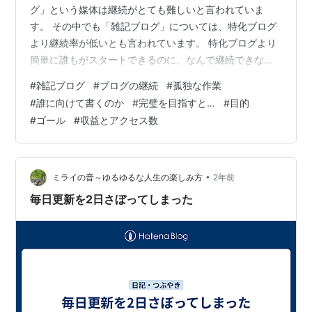
グ」という媒体は継続がとても難しいと言われていま
す。 その中でも「雑記ブログ」については、特化ブログ
より継続率が低いとも言われています。 特化ブログより
簡単に誰もがスタートできるのに、なんで継続できない
のでしょうか…。 次のようなことが挙げられると思いま
#
雑記ブログ
#
ブログの継続
#
孤独な作業
す。 目的が明確でない上、ゴールは自分で決めないとい
#
誰に向けて書くのか
#
完璧を目指すと…
#
目的
けない 完璧を求めがちだが、自分でハードルを高くして
#
ゴール
#
収益とアクセス数
しまっている アクセス数の伸びが悪く、誰に向けて書い
ているのかわからなくなる 収益がほとんどなくて、モチ
ベーションが上がらない 書くことが思い浮かばず、孤独
な作業のため楽しくない ほとんどがこ…
•
ミライの音～ゆるゆるな人生の楽しみ方
2年前
毎日更新を2日さぼってしまった