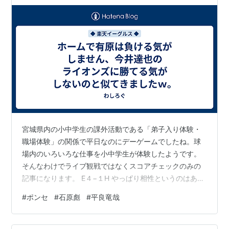
ｗ。
宮城県内の小中学生の課外活動である「弟子入り体験・
職場体験」の関係で平日なのにデーゲームでしたね。球
場内のいろいろな仕事を小中学生が体験したようです。
そんなわけでライブ観戦ではなくスコアチェックのみの
記事になります。 E４−１H やっぱり相性というのはある
んですかねぇ...。 相手先発は今季６試合に先発し、3勝2
#
ポンセ
#
石原彪
#
平良竜哉
敗で防御率1.97の有原。前回の楽天戦は４月30日のペイ
ペイドームでしたが、このときは８回無失点に抑えられ
た相手です。 ところが、この有原が楽天のホーム球場と