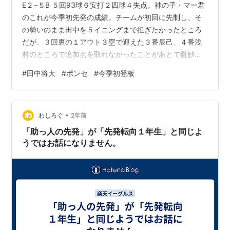
E２−５B ５回93球６安打２四球４失点。神の子・マー君
のこれが今季初先発の成績。チームが初回に先制し、そ
の勢いのまま田中を５イニングまで担ぎたかったところ
だが、３回裏の１アウト３塁で迎えた３番辰己、４番浅
村のところで追加点を取れなかったことがあとで微妙に
影響した。 次の４回表に一挙３失点。このイニングにも
#
田中将大
#
ポンセ
#
今季初登板
１つのキッカケがあって、先頭の森のヒットはしょうが
ないとして、その次の紅林のファーストゴロだ。あれを
この日ファーストを守った渡邊佳明が捕ってくれていれ
•
ばなあ...。１塁が鈴木大地でなかったことが悔やまれ
わしろぐ
2年前
た。小深田のナイスフォローで紅林を一度はアウトにす
「助っ人の先発」が「先発転向１年生」と同じよ
るもリクエストで覆りセーフ。 ファームで…
うではお話になりません。