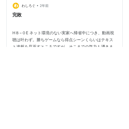
•
の相性がものすごく悪い。なんでも過去13試合の登板で
わしろぐ
2年前
３勝７敗と大きく負け越している、いわば球場自体が有
完敗
原キラーというようなことに…
H８−０E ネット環境のない実家へ帰省中につき、動画視
聴は叶わず。勝ちゲームなら得点シーンくらいはテキス
ト速報を見返すところですが、そこまでの気力も湧きま
せん、スコアチェックのみ。 チームの勝ち頭であるポン
セをもってしても８失点、攻撃も相手先発の有原に８回
100球4安打無失点に抑えられました。webニュースによ