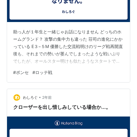
助っ人が１年生と一緒じゃお話になりません どっちのホ
ームグランド？ 攻撃の集中力も違った 荘司の進化にかか
っている E３−５M 優勝した交流戦明けのリーグ戦再開直
後も、それまでの勢いが萎んでしまったような戦いぶり
でしたが、オールスター明けも似たようなスタートです
ね。オールスター前の３連勝がまるで無かったかのよう
#
ポンセ
#
ロッテ戦
な後半戦最初のカードの試合内容です。相手はオールス
ター前５連敗中だったロッテだというのに...。 もう、理
屈じゃない、「相性が悪い」としか言いようがありませ
•
んｗ。ロッテというチーム自体が天敵という感じがしま
わしろぐ
2年前
す。昨日のゲームは振り返りたくもありませんが、感じ
クローザーを出し惜しみしている場合か...。
たことだけ書いておきます。 助っ…