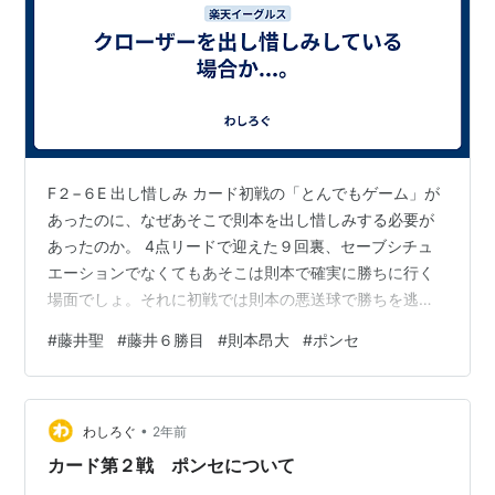
F２−６E 出し惜しみ カード初戦の「とんでもゲーム」が
あったのに、なぜあそこで則本を出し惜しみする必要が
あったのか。 4点リードで迎えた９回裏、セーブシチュ
エーションでなくてもあそこは則本で確実に勝ちに行く
場面でしょ。それに初戦では則本の悪送球で勝ちを逃し
ていました。挽回のチャンスを与える意味もあったは
#
藤井聖
#
藤井６勝目
#
則本昂大
#
ポンセ
ず。 体力的な面からの則本温存はセオリーという見方も
あるでしょう。けど、このカードの則本は直前まで４日
空けてまだ１イニングしか投げていなかった。しかも翌
•
日は移動日、なんの支障もなかった。 けっきょく出すん
わしろぐ
2年前
でしょ マウンドに送られたターリーはいつも以上にボー
カード第２戦 ポンセについて
ルが暴れていました。２アウトまでいくけ…