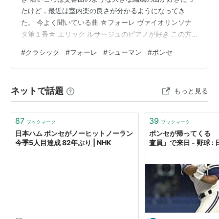
たけど，最近は室内楽の良さが分かるようになってき
た。 今よく聞いている曲 ☆フォーレ ヴァイオリンソナ
タ第１番☆ エリック ルサージュのピアノが好き この方
のコンサートで生で聴いたとき，ピアノってこんなにや
#
クラシック
#
フォーレ
#
シューマン
#
ポンセ
わらかい音が出るんだと感動した 樫本さんのヴァイオリ
ンも安定感抜群で素敵。 後半のピアノとヴァイオリンの
ユニゾンがお気に入り www.youtube.com 数年前，この
ネットで話題
もっと見る
お二人のコンサートに行ったとき，この曲で樫本さんの
ヴァイオリンの本体の弦が切れて，ブチンッてかなり大
きな音がホールに響い…
87
39
ブックマーク
ブックマーク
日本ハム ポンセがノーヒットノーラン
ポンセが帰ってくる 
今季5人目達成 82年ぶり | NHK
査員」で来日 - 野球 :