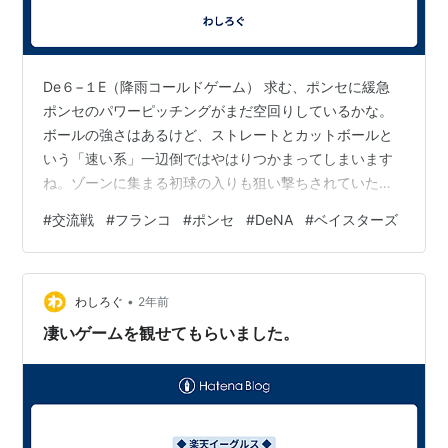
De６−１E（降雨コールドゲーム） 求む、ポンセに緩急
ポンセのパワーピッチングがまだ空回りしているかな。
ボールの強さはあるけど、ストレートとカットボールと
いう「速い系」一辺倒ではやはりつかまってしまいます
ね。ゾーンに集まる初球の入りも狙い撃ちされていた感
じです。 途中からカーブで緩急をつけ始めてリズムが変
#
交流戦
#
フランコ
#
ポンセ
#
DeNA
#
ベイスターズ
わってきたかに見えましたが、時すでに遅し。相手のリ
ズムを崩す前に得点を重ねられ、６回６失点というゲー
ムメイクになってしまいました。 雨に助けられ、雨に泣
•
く...か 攻撃陣は相手先発のケイに７回途中まで３安打に
わしろぐ
2年前
抑えられ、７回に訪れた２アウト満塁というチャンスも
凄いゲームを観せてもらいました。
降雨がケイのピッチングに影響を与え…