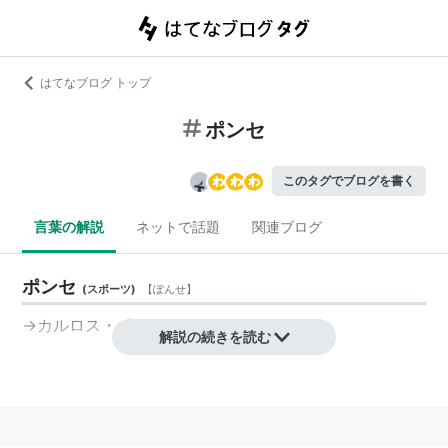
はてなブログ トップ
ポンセ
このタグでブログを書く
言葉の解説
ネットで話題
関連ブログ
ポンセ
(
スポーツ
)
【
ぽんせ
】
→
カルロス・ポンセ
解説の続きを読む