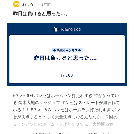
•
と似たような原因はないのか。 たしか引退した釜田佳直
わしろぐ
2年前
が楽天でピッチングコーディネーターになっていたはず
昨日は負けると思った...。
です。彼にポンセのピッチングを分析しても…
E７✗−６G ポンセはホームラン打たれすぎ 神がかってい
る 鈴木大地のグッジョブ ポンセはストレートが狙われて
いる？！ E７✗−６G ポンセはホームラン打たれすぎ ポン
セが失点するときって大量失点になるんだなあ。２回の
２ランとソロのホームラン攻勢で３失点。大盤振る舞い
です。勿体なかったのはやはり４回の３失点。直前に２