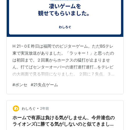
H 21−０E 昨日は福岡でのビジターゲーム。ただBSテレ
東で実況放送がありました。「ラッキー！」と思ったの
は初回まで。２回裏からホークスの猛打が止まりませ
ん。打てばセンターオーバーの連打連打連打...をテレビ
の大画面で見る羽目になりました。 ２回に７失点、３回
に１失点、４回にはなんと10失点。５回待たずに18失点
#
ポンセ
#
21失点ゲーム
というゲームになってしまいました。長いことプロ野球
を観ていますが、こんなゲーム、初めて観たんじゃない
かな...。*1 わたしにテレビを独占されていたカミさん
•
も、「まだ観るの？」と半ば呆れ返っていましたなｗ。
わしろぐ
2年前
いや、正直こういう展開のときにはどうすればいいか分
ホームで有原は負ける気がしません、今井達也の
かりません。チャンネルを変…
ライオンズに勝てる気がしないのと似てきました