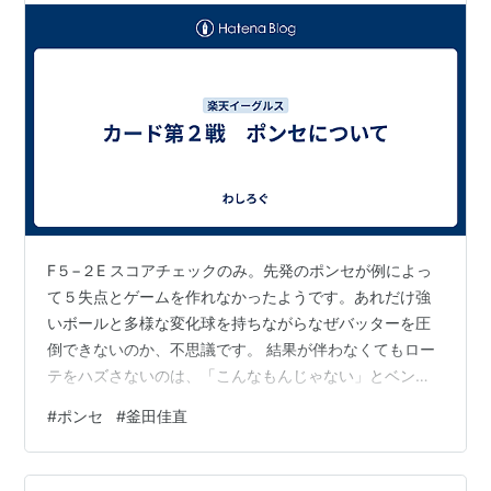
F５−２E スコアチェックのみ。先発のポンセが例によっ
て５失点とゲームを作れなかったようです。あれだけ強
いボールと多様な変化球を持ちながらなぜバッターを圧
倒できないのか、不思議です。 結果が伴わなくてもロー
テをハズさないのは、「こんなもんじゃない」とベンチ
は見ているのでしょう。ボール自体を見たら普通はそう
#
ポンセ
#
釜田佳直
思う。 緩急なのか、配球なのか、制球なのか。田中将大
が過去にクセを見抜かれ滅多打ちにされていた時期があ
ったような記憶があるけど記憶違いだろうか。何かそれ