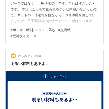
ガースではなく、「甲子園の」です。これはすごいこと
です。 昨日はこっちで観られるテレビ中継がなかったの
で、ネットの一球速報を観ながらラジオ中継を流してい
ましたが、甲子園球場の独特のアウェイ感はラジオから
でもビンビン伝わってきます。 球場全部を敵に回してい
#
ポンセ
#
浅村スタメン落ち
#
交流戦
る感が半端ないです。あの中で闘って勝ったのですか
#
阪神タイガース
ら、これは楽天の選手たちを褒めてやりたい。 浅村をス
タメンからハズした今江監督の覚悟が選手たちに伝わっ
たのかもしれませんね。 浅村のスタメン落ちはチームに
とって、浅村自身にとって、越えなければならない大き
•
わしろぐ
2年前
な壁だった気がします。それを越えて、浅村…
明るい材料もあるよ…