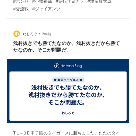
#
ポンセ
#
小郷裕哉
#
逆転サヨナラ
#
津留崎大成
点返して１点差まで詰め寄っていただけに、あそこで丸
#
交流戦
#
ジャイアンツ
に打たれた３ランはキツかった。まだ４回でしたが、わ
たしは完全に止めを刺されたと思いました。 こうなると
チームも勝ちパターンのゲーム展開にはできません。４
点差で終盤に入り、継投も様子見の渡辺翔太、ターリー
•
わしろぐ
2年前
と来て、８回からは津留崎を回ま…
浅村抜きでも勝てたなのか、浅村抜きだから勝て
たなのか、そこが問題だ。
T１−３E 甲子園のタイガースに勝ちました。ただのタイ