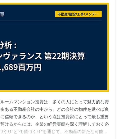
ンルームマンション投資は、多くの人にとって魅力的な資
数多ある不動産会社の中から、どの会社の物件を選べば良
当に信頼できるのか、という点は投資家にとって最も重要
を預けるからには、企業の経営実態を深く理解しておく必
づくり”と“価値づくり”を通じて、不動産の新たな可能性
、東京23区の好立地においてIoTスマートホームという