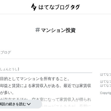
マンション投資
連ブログ
しょんとうし
】
はてな
目的としてマンションを所有すること。
はてな
却益と賃貸による家賃収入がある。最近では家賃収
はてな
が多い。
Copyrig
が存在するほか、空き室になって家賃収入が得られ
解説の続きを読む
一定の家賃保証をつけるサービスもあるが、長期に