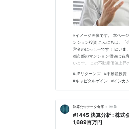
※イメージ画像です。 本ペー
ンション投資 こんにちは。「
営者のにっしーです！ 📈い
都市部のマンション価値は右
います。 この不動産価値上昇
を実現したい方におすすめなの
#
JPリターンズ
#
不動産投資
るのは、以下の条件を満たす方で
#
キャピタルゲイン
#
インカ
年数2年以上✅ 上場企業・資本
•
決算公告データ倉庫
1年前
#1445 決算分析 : 
1,689百万円