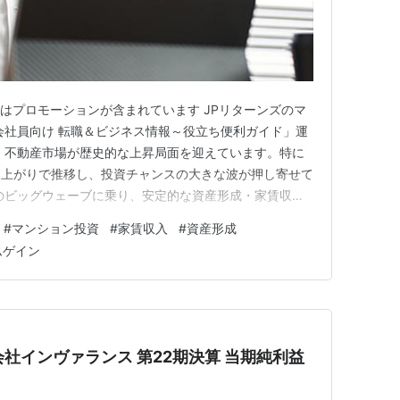
ジはプロモーションが含まれています JPリターンズのマ
会社員向け 転職＆ビジネス情報～役立ち便利ガイド」運
ま、不動産市場が歴史的な上昇局面を迎えています。特に
肩上がりで推移し、投資チャンスの大きな波が押し寄せて
のビッグウェーブに乗り、安定的な資産形成・家賃収入
が「JPリターンズ」のマンション投資です。 対象とな
#
マンション投資
#
家賃収入
#
資産形成
す。✅ 年収700万円以上✅ 25歳以上50歳未満✅ 勤続
ムゲイン
金1億…
株式会社インヴァランス 第22期決算 当期純利益