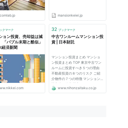
ncomlab.jp
mansionkeiei.jp
32
ックマーク
ブックマーク
ション投資、売却益は減
中古ワンルームマンション投
 「バブル末期と酷似」
資 | 日本財託
日本経済新聞
マンション投資まとめ マンショ
ン投資まとめ TOP 東京中古ワン
ルームに投資すべき５つの理由
不動産投資の８つのリスク ご紹
介物件の７つの特徴 マンション
購入後の経費 購入スケジュール
ww.nikkei.com
www.nihonzaitaku.co.jp
日本財託の中古マンション投資
不動産投資ローンの最新情報 事
例紹介・オーナー様の声 事例紹
介・オーナー様の声 TOP 年齢別
事例...