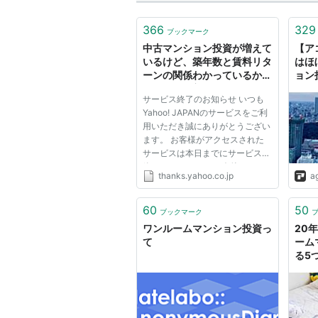
366
329
ブックマーク
中古マンション投資が増えて
【ア
いるけど、築年数と賃料リタ
はほ
ーンの関係わかっているか
ョン
な？ ( 不動産 ) - たけなか ま
サービス終了のお知らせ いつも
さはる - Yahoo!ブログ
Yahoo! JAPANのサービスをご利
用いただき誠にありがとうござい
ます。 お客様がアクセスされた
サービスは本日までにサービスを
終了いたしました。 今後とも
thanks.yahoo.co.jp
a
Yahoo! JAPANのサービスをご愛
顧くださいますよう、よろしくお
願いいたします。
60
50
ブックマーク
ワンルームマンション投資っ
20
て
ーム
る5