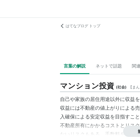
はてなブログ トップ
言葉の解説
ネットで話題
関
マンション投資
(
社会
)
【
まん
自己や家族の居住用途以外に収益を
収益には不動産の値上がりによる売
入確保による安定収益を目指すこと
不動産所有にかかるコストとリスク
ないリスクもある。手数料をとって