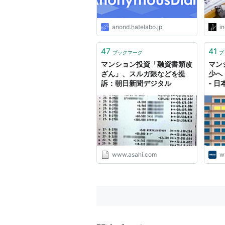
anond.hatelabo.jp
i
47
41
ブックマーク
ブ
マンション投資「融資書類改
マン
ざん」、スルガ銀などを提
少へ
訴：朝日新聞デジタル
- 
www.asahi.com
w