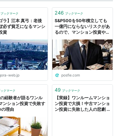
246
ブックマーク
ブックマーク
ゴラ】江本 真弓：老後
S&P500を50年積立しても
ぼ必ず貧乏になるマンシ
一億円にならないリスクがあ
投資
るので、マンション投資や起
業でFIREを目指す必要があ
るらしい
gora-web.jp
posfie.com
49
ブックマーク
ブックマーク
年の経験者が語るワンル
【実録】ワンルームマンショ
マンション投資で失敗す
ン投資で大損！中古マンショ
つの理由
ン投資に失敗した人の悲劇 -
マンション経営・投資のリス
クとメリットなら【マンショ
ン経営大学】