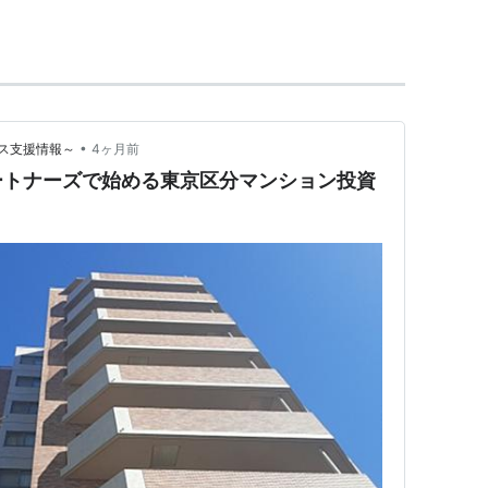
スを行っている会社が存続するかどうかわからない
よって利ざやを稼ぐ投資となり、レバレッジをかけ
する。
•
ス支援情報～
4ヶ月前
ートナーズで始める東京区分マンション投資